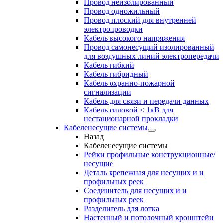
Провод неизолированный
Провод одножильный
Провод плоский для внутренней
электропроводки
Кабель высокого напряжения
Провод самонесущий изолированный
для воздушных линий электропередачи
Кабель гибкий
Кабель гибридный
Кабель охранно-пожарной
сигнализации
Кабель для связи и передачи данных
Кабель силовой < 1кВ для
нестационарной прокладки
Кабеленесущие системы
Назад
Кабеленесущие системы
Рейки профильные конструкционные/
несущие
Деталь крепежная для несущих и и
профильных реек
Соединитель для несущих и и
профильных реек
Разделитель для лотка
Настенный и потолочный кронштейн