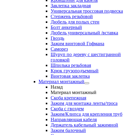
Кронштейн для кабеля
Заклепка закладная
Универсальная троссовая подвеска
Стержень резьбовой
Дюбель для полых стен
Болт анкерный
Дюбель универсальный /вставка
Гвоздь
Зажим винтовой Гофмана
Саморез
Шуруп по дереву с шестигранной
головкой
Шпилька резьбовая
Крюк грузоподъемный
Винтовая заклепка
Материал монтажный
Назад
Материал монтажный
Скоба крепежная
Зажим для монтажа ленты/троса
Скоба с гвоздем
Зажим/Клипса для крепления труб
Направляющая кабеля
Держатель кабельный зажимной
Зажим балочный