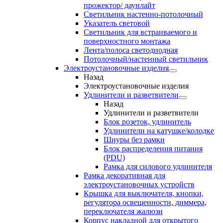
прожектор/ даунлайт
Светильник настенно-потолочный
Указатель световой
Светильник для встраиваемого и
поверхностного монтажа
Лента/полоса светодиодная
Потолочный/настенный светильник
Электроустановочные изделия
Назад
Электроустановочные изделия
Удлинители и разветвители
Назад
Удлинители и разветвители
Блок розеток, удлинитель
Удлинители на катушке/колодке
Шнуры без рамки
Блок распределения питания
(PDU)
Рамка для силового удлинителя
Рамка декоративная для
электроустановочных устройств
Крышка для выключателя, кнопки,
регулятора освещенности, диммера,
переключателя жалюзи
Корпус накладной для открытого