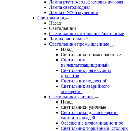
Лампа ртутно-вольфрамовая дуговая
Лампа светодиодная
Лампа с УФ-излучением
Светильники
Назад
Светильники
Светильники потолочные/настенные
Лампы настольные
Светильники промышленные
Назад
Светильники промышленные
Светильник
пылевлагозащищенный
Светильник для высоких
пролетов
Светильник подвесной
Светильник аварийного
освещения
Светильники уличные
Назад
Светильники уличные
Светильники для освещения
улиц и площадей
Освещение иллюминационное
Светильник торшерный, столбик