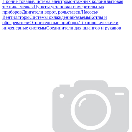
Прочие товары
Система электромонтажных колонн
Бытовая
техника мелкая
Пункты установки измерительных
приборов
Двигатели ворот, рольставен/Насосы/
Вентиляторы
Системы охлаждения
Разъемы
Котлы и
обогреватели
Отопительные приборы/Технологические и
инженерные системы
Соединители для шлангов и рукавов