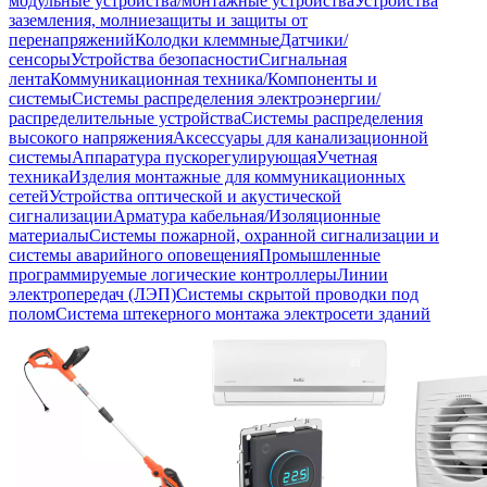
модульные устройства/монтажные устройства
Устройства
заземления, молниезащиты и защиты от
перенапряжений
Колодки клеммные
Датчики/
сенсоры
Устройства безопасности
Сигнальная
лента
Коммуникационная техника/Компоненты и
системы
Системы распределения электроэнергии/
распределительные устройства
Системы распределения
высокого напряжения
Аксессуары для канализационной
системы
Аппаратура пускорегулирующая
Учетная
техника
Изделия монтажные для коммуникационных
сетей
Устройства оптической и акустической
сигнализации
Арматура кабельная/Изоляционные
материалы
Системы пожарной, охранной сигнализации и
системы аварийного оповещения
Промышленные
программируемые логические контроллеры
Линии
электропередач (ЛЭП)
Системы скрытой проводки под
полом
Система штекерного монтажа электросети зданий