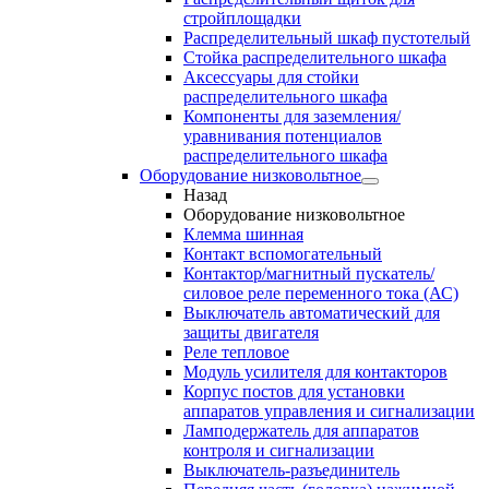
стройплощадки
Распределительный шкаф пустотелый
Стойка распределительного шкафа
Аксессуары для стойки
распределительного шкафа
Компоненты для заземления/
уравнивания потенциалов
распределительного шкафа
Оборудование низковольтное
Назад
Оборудование низковольтное
Клемма шинная
Контакт вспомогательный
Контактор/магнитный пускатель/
силовое реле переменного тока (АС)
Выключатель автоматический для
защиты двигателя
Реле тепловое
Модуль усилителя для контакторов
Корпус постов для установки
аппаратов управления и сигнализации
Ламподержатель для аппаратов
контроля и сигнализации
Выключатель-разъединитель