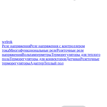
welrok
Реле напряжения
Реле напряжения с контроллером
тока
Многофункциональные реле
Розеточные реле
напряжения
Вольтамперметры
Терморегуляторы для теплого
пола
Терморегуляторы для конвекторов
Датчики
Розеточные
терморегуляторы
Адаптер
Теплый пол