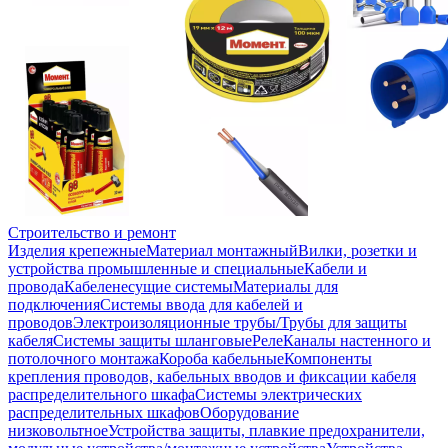
Строительство и ремонт
Изделия крепежные
Материал монтажный
Вилки, розетки и
устройства промышленные и специальные
Кабели и
провода
Кабеленесущие системы
Материалы для
подключения
Системы ввода для кабелей и
проводов
Электроизоляционные трубы/Трубы для защиты
кабеля
Системы защиты шланговые
Реле
Каналы настенного и
потолочного монтажа
Короба кабельные
Компоненты
крепления проводов, кабельных вводов и фиксации кабеля
распределительного шкафа
Системы электрических
распределительных шкафов
Оборудование
низковольтное
Устройства защиты, плавкие предохранители,