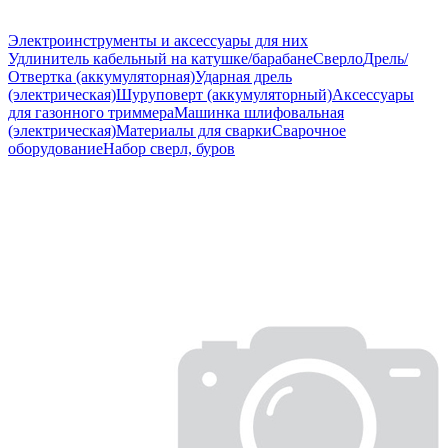
Электроинструменты и аксессуары для них
Удлинитель кабельный на катушке/барабане
Сверло
Дрель/
Отвертка (аккумуляторная)
Ударная дрель
(электрическая)
Шуруповерт (аккумуляторный)
Аксессуары
для газонного триммера
Машинка шлифовальная
(электрическая)
Материалы для сварки
Сварочное
оборудование
Набор сверл, буров