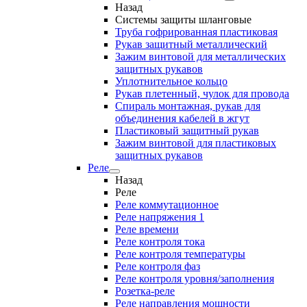
Назад
Системы защиты шланговые
Труба гофрированная пластиковая
Рукав защитный металлический
Зажим винтовой для металлических
защитных рукавов
Уплотнительное кольцо
Рукав плетенный, чулок для провода
Спираль монтажная, рукав для
объединения кабелей в жгут
Пластиковый защитный рукав
Зажим винтовой для пластиковых
защитных рукавов
Реле
Назад
Реле
Реле коммутационное
Реле напряжения 1
Реле времени
Реле контроля тока
Реле контроля температуры
Реле контроля фаз
Реле контроля уровня/заполнения
Розетка-реле
Реле направления мощности