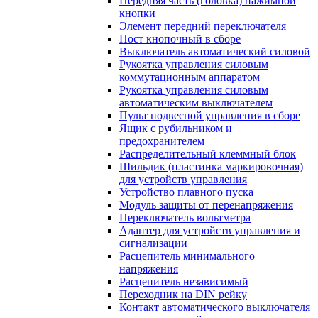
Передняя часть (головка) нажимной
кнопки
Элемент передний переключателя
Пост кнопочный в сборе
Выключатель автоматический силовой
Рукоятка управления силовым
коммутационным аппаратом
Рукоятка управления силовым
автоматическим выключателем
Пульт подвесной управления в сборе
Ящик с рубильником и
предохранителем
Распределительный клеммный блок
Шильдик (пластинка маркировочная)
для устройств управления
Устройство плавного пуска
Модуль защиты от перенапряжения
Переключатель вольтметра
Адаптер для устройств управления и
сигнализации
Расцепитель минимального
напряжения
Расцепитель независимый
Переходник на DIN рейку
Контакт автоматического выключателя