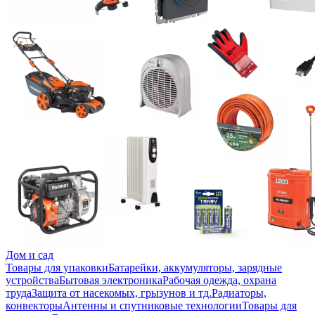
Дом и сад
Товары для упаковки
Батарейки, аккумуляторы, зарядные
устройства
Бытовая электроника
Рабочая одежда, охрана
труда
Защита от насекомых, грызунов и тд.
Радиаторы,
конвекторы
Антенны и спутниковые технологии
Товары для