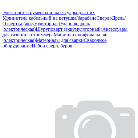
Электроинструменты и аксессуары для них
Удлинитель кабельный на катушке/барабане
Сверло
Дрель/
Отвертка (аккумуляторная)
Ударная дрель
(электрическая)
Шуруповерт (аккумуляторный)
Аксессуары
для газонного триммера
Машинка шлифовальная
(электрическая)
Материалы для сварки
Сварочное
оборудование
Набор сверл, буров