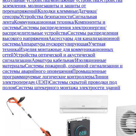
модульные устройства/монтажные устройства
Устройства
заземления, молниезащиты и защиты от
перенапряжений
Колодки клеммные
Датчики/
сенсоры
Устройства безопасности
Сигнальная
лента
Коммуникационная техника/Компоненты и
системы
Системы распределения электроэнергии/
распределительные устройства
Системы распределения
высокого напряжения
Аксессуары для канализационной
системы
Аппаратура пускорегулирующая
Учетная
техника
Изделия монтажные для коммуникационных
сетей
Устройства оптической и акустической
сигнализации
Арматура кабельная/Изоляционные
материалы
Системы пожарной, охранной сигнализации и
системы аварийного оповещения
Промышленные
программируемые логические контроллеры
Линии
электропередач (ЛЭП)
Системы скрытой проводки под
полом
Система штекерного монтажа электросети зданий