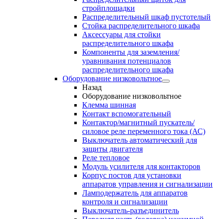
стройплощадки
Распределительный шкаф пустотелый
Стойка распределительного шкафа
Аксессуары для стойки
распределительного шкафа
Компоненты для заземления/
уравнивания потенциалов
распределительного шкафа
Оборудование низковольтное
Назад
Оборудование низковольтное
Клемма шинная
Контакт вспомогательный
Контактор/магнитный пускатель/
силовое реле переменного тока (АС)
Выключатель автоматический для
защиты двигателя
Реле тепловое
Модуль усилителя для контакторов
Корпус постов для установки
аппаратов управления и сигнализации
Ламподержатель для аппаратов
контроля и сигнализации
Выключатель-разъединитель