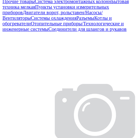
Прочие товары
Система электромонтажных колонн
Бытовая
техника мелкая
Пункты установки измерительных
приборов
Двигатели ворот, рольставен/Насосы/
Вентиляторы
Системы охлаждения
Разъемы
Котлы и
обогреватели
Отопительные приборы/Технологические и
инженерные системы
Соединители для шлангов и рукавов