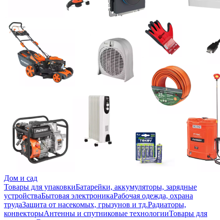
Дом и сад
Товары для упаковки
Батарейки, аккумуляторы, зарядные
устройства
Бытовая электроника
Рабочая одежда, охрана
труда
Защита от насекомых, грызунов и тд.
Радиаторы,
конвекторы
Антенны и спутниковые технологии
Товары для