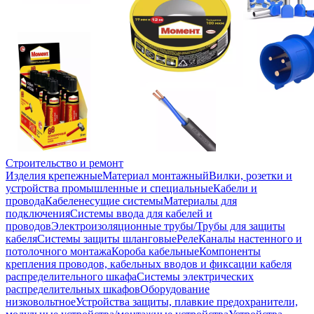
Строительство и ремонт
Изделия крепежные
Материал монтажный
Вилки, розетки и
устройства промышленные и специальные
Кабели и
провода
Кабеленесущие системы
Материалы для
подключения
Системы ввода для кабелей и
проводов
Электроизоляционные трубы/Трубы для защиты
кабеля
Системы защиты шланговые
Реле
Каналы настенного и
потолочного монтажа
Короба кабельные
Компоненты
крепления проводов, кабельных вводов и фиксации кабеля
распределительного шкафа
Системы электрических
распределительных шкафов
Оборудование
низковольтное
Устройства защиты, плавкие предохранители,