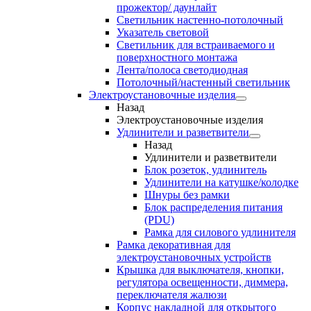
прожектор/ даунлайт
Светильник настенно-потолочный
Указатель световой
Светильник для встраиваемого и
поверхностного монтажа
Лента/полоса светодиодная
Потолочный/настенный светильник
Электроустановочные изделия
Назад
Электроустановочные изделия
Удлинители и разветвители
Назад
Удлинители и разветвители
Блок розеток, удлинитель
Удлинители на катушке/колодке
Шнуры без рамки
Блок распределения питания
(PDU)
Рамка для силового удлинителя
Рамка декоративная для
электроустановочных устройств
Крышка для выключателя, кнопки,
регулятора освещенности, диммера,
переключателя жалюзи
Корпус накладной для открытого