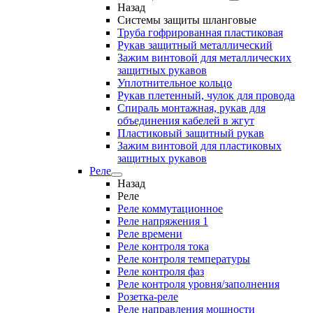
Назад
Системы защиты шланговые
Труба гофрированная пластиковая
Рукав защитный металлический
Зажим винтовой для металлических
защитных рукавов
Уплотнительное кольцо
Рукав плетенный, чулок для провода
Спираль монтажная, рукав для
объединения кабелей в жгут
Пластиковый защитный рукав
Зажим винтовой для пластиковых
защитных рукавов
Реле
Назад
Реле
Реле коммутационное
Реле напряжения 1
Реле времени
Реле контроля тока
Реле контроля температуры
Реле контроля фаз
Реле контроля уровня/заполнения
Розетка-реле
Реле направления мощности