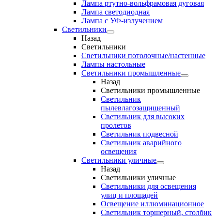
Лампа ртутно-вольфрамовая дуговая
Лампа светодиодная
Лампа с УФ-излучением
Светильники
Назад
Светильники
Светильники потолочные/настенные
Лампы настольные
Светильники промышленные
Назад
Светильники промышленные
Светильник
пылевлагозащищенный
Светильник для высоких
пролетов
Светильник подвесной
Светильник аварийного
освещения
Светильники уличные
Назад
Светильники уличные
Светильники для освещения
улиц и площадей
Освещение иллюминационное
Светильник торшерный, столбик