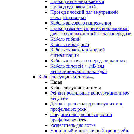
Провод неизолированный
Провод одножильный
Провод плоский для внутренней
электропроводки
Кабель высокого напряжения
Провод самонесущий изолированный
для воздушных линий электропередачи
Кабель гибкий
Кабель гибридный
Кабель охранно-пожарной
сигнализации
Кабель для связи и передачи данных
Кабель силовой < 1кВ для
нестационарной прокладки
Кабеленесущие системы
Назад
Кабеленесущие системы
Рейки профильные конструкционные/
несущие
Деталь крепежная для несущих и и
профильных реек
Соединитель для несущих и и
профильных реек
Разделитель для лотка
Настенный и потолочный кронштейн