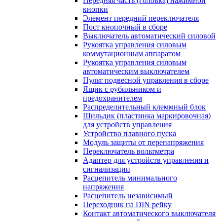
Передняя часть (головка) нажимной
кнопки
Элемент передний переключателя
Пост кнопочный в сборе
Выключатель автоматический силовой
Рукоятка управления силовым
коммутационным аппаратом
Рукоятка управления силовым
автоматическим выключателем
Пульт подвесной управления в сборе
Ящик с рубильником и
предохранителем
Распределительный клеммный блок
Шильдик (пластинка маркировочная)
для устройств управления
Устройство плавного пуска
Модуль защиты от перенапряжения
Переключатель вольтметра
Адаптер для устройств управления и
сигнализации
Расцепитель минимального
напряжения
Расцепитель независимый
Переходник на DIN рейку
Контакт автоматического выключателя