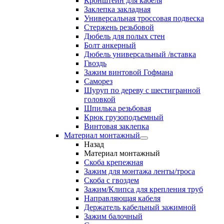
Кронштейн для кабеля
Заклепка закладная
Универсальная троссовая подвеска
Стержень резьбовой
Дюбель для полых стен
Болт анкерный
Дюбель универсальный /вставка
Гвоздь
Зажим винтовой Гофмана
Саморез
Шуруп по дереву с шестигранной
головкой
Шпилька резьбовая
Крюк грузоподъемный
Винтовая заклепка
Материал монтажный
Назад
Материал монтажный
Скоба крепежная
Зажим для монтажа ленты/троса
Скоба с гвоздем
Зажим/Клипса для крепления труб
Направляющая кабеля
Держатель кабельный зажимной
Зажим балочный