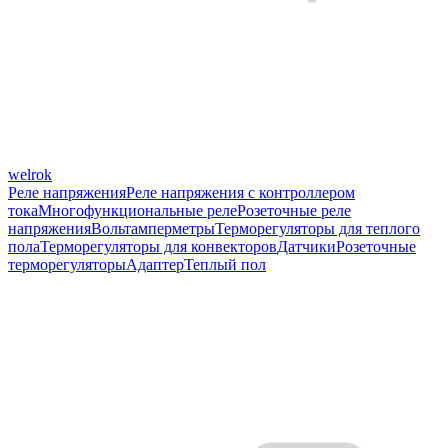
welrok
Реле напряжения
Реле напряжения с контроллером
тока
Многофункциональные реле
Розеточные реле
напряжения
Вольтамперметры
Терморегуляторы для теплого
пола
Терморегуляторы для конвекторов
Датчики
Розеточные
терморегуляторы
Адаптер
Теплый пол