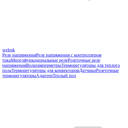
welrok
Реле напряжения
Реле напряжения с контроллером
тока
Многофункциональные реле
Розеточные реле
напряжения
Вольтамперметры
Терморегуляторы для теплого
пола
Терморегуляторы для конвекторов
Датчики
Розеточные
терморегуляторы
Адаптер
Теплый пол