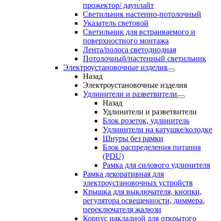
прожектор/ даунлайт
Светильник настенно-потолочный
Указатель световой
Светильник для встраиваемого и
поверхностного монтажа
Лента/полоса светодиодная
Потолочный/настенный светильник
Электроустановочные изделия
Назад
Электроустановочные изделия
Удлинители и разветвители
Назад
Удлинители и разветвители
Блок розеток, удлинитель
Удлинители на катушке/колодке
Шнуры без рамки
Блок распределения питания
(PDU)
Рамка для силового удлинителя
Рамка декоративная для
электроустановочных устройств
Крышка для выключателя, кнопки,
регулятора освещенности, диммера,
переключателя жалюзи
Корпус накладной для открытого