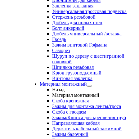
Кронштейн для кабеля
Заклепка закладная
Универсальная троссовая подвеска
Стержень резьбовой
Дюбель для полых стен
Болт анкерный
Дюбель универсальный /вставка
Гвоздь
Зажим винтовой Гофмана
Саморез
Шуруп по дереву с шестигранной
головкой
Шпилька резьбовая
Крюк грузоподъемный
Винтовая заклепка
Материал монтажный
Назад
Материал монтажный
Скоба крепежная
Зажим для монтажа ленты/троса
Скоба с гвоздем
Зажим/Клипса для крепления труб
Направляющая кабеля
Держатель кабельный зажимной
Зажим балочный