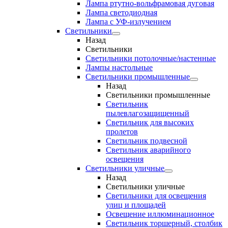
Лампа ртутно-вольфрамовая дуговая
Лампа светодиодная
Лампа с УФ-излучением
Светильники
Назад
Светильники
Светильники потолочные/настенные
Лампы настольные
Светильники промышленные
Назад
Светильники промышленные
Светильник
пылевлагозащищенный
Светильник для высоких
пролетов
Светильник подвесной
Светильник аварийного
освещения
Светильники уличные
Назад
Светильники уличные
Светильники для освещения
улиц и площадей
Освещение иллюминационное
Светильник торшерный, столбик