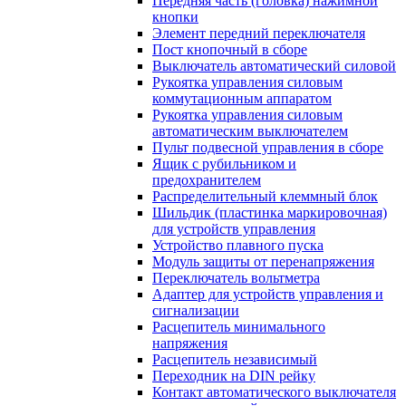
Передняя часть (головка) нажимной
кнопки
Элемент передний переключателя
Пост кнопочный в сборе
Выключатель автоматический силовой
Рукоятка управления силовым
коммутационным аппаратом
Рукоятка управления силовым
автоматическим выключателем
Пульт подвесной управления в сборе
Ящик с рубильником и
предохранителем
Распределительный клеммный блок
Шильдик (пластинка маркировочная)
для устройств управления
Устройство плавного пуска
Модуль защиты от перенапряжения
Переключатель вольтметра
Адаптер для устройств управления и
сигнализации
Расцепитель минимального
напряжения
Расцепитель независимый
Переходник на DIN рейку
Контакт автоматического выключателя