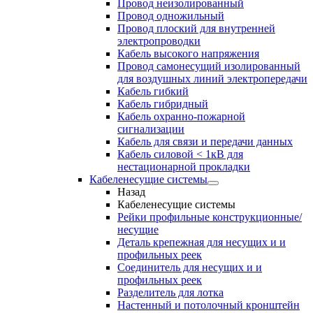
Провод неизолированный
Провод одножильный
Провод плоский для внутренней
электропроводки
Кабель высокого напряжения
Провод самонесущий изолированный
для воздушных линий электропередачи
Кабель гибкий
Кабель гибридный
Кабель охранно-пожарной
сигнализации
Кабель для связи и передачи данных
Кабель силовой < 1кВ для
нестационарной прокладки
Кабеленесущие системы
Назад
Кабеленесущие системы
Рейки профильные конструкционные/
несущие
Деталь крепежная для несущих и и
профильных реек
Соединитель для несущих и и
профильных реек
Разделитель для лотка
Настенный и потолочный кронштейн