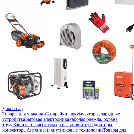
Дом и сад
Товары для упаковки
Батарейки, аккумуляторы, зарядные
устройства
Бытовая электроника
Рабочая одежда, охрана
труда
Защита от насекомых, грызунов и тд.
Радиаторы,
конвекторы
Антенны и спутниковые технологии
Товары для