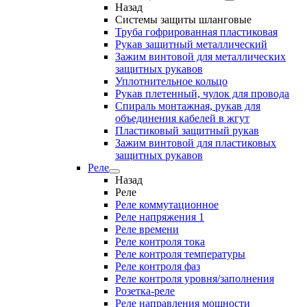
Назад
Системы защиты шланговые
Труба гофрированная пластиковая
Рукав защитный металлический
Зажим винтовой для металлических
защитных рукавов
Уплотнительное кольцо
Рукав плетенный, чулок для провода
Спираль монтажная, рукав для
объединения кабелей в жгут
Пластиковый защитный рукав
Зажим винтовой для пластиковых
защитных рукавов
Реле
Назад
Реле
Реле коммутационное
Реле напряжения 1
Реле времени
Реле контроля тока
Реле контроля температуры
Реле контроля фаз
Реле контроля уровня/заполнения
Розетка-реле
Реле направления мощности