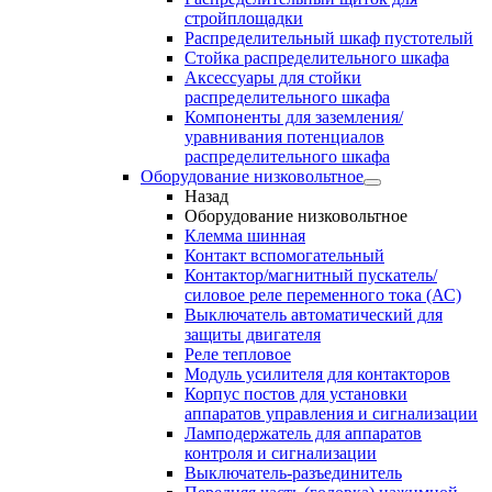
стройплощадки
Распределительный шкаф пустотелый
Стойка распределительного шкафа
Аксессуары для стойки
распределительного шкафа
Компоненты для заземления/
уравнивания потенциалов
распределительного шкафа
Оборудование низковольтное
Назад
Оборудование низковольтное
Клемма шинная
Контакт вспомогательный
Контактор/магнитный пускатель/
силовое реле переменного тока (АС)
Выключатель автоматический для
защиты двигателя
Реле тепловое
Модуль усилителя для контакторов
Корпус постов для установки
аппаратов управления и сигнализации
Ламподержатель для аппаратов
контроля и сигнализации
Выключатель-разъединитель