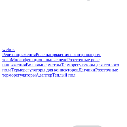
welrok
Реле напряжения
Реле напряжения с контроллером
тока
Многофункциональные реле
Розеточные реле
напряжения
Вольтамперметры
Терморегуляторы для теплого
пола
Терморегуляторы для конвекторов
Датчики
Розеточные
терморегуляторы
Адаптер
Теплый пол