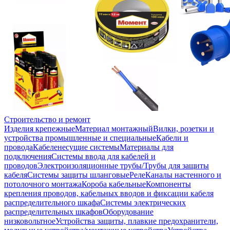
Строительство и ремонт
Изделия крепежные
Материал монтажный
Вилки, розетки и
устройства промышленные и специальные
Кабели и
провода
Кабеленесущие системы
Материалы для
подключения
Системы ввода для кабелей и
проводов
Электроизоляционные трубы/Трубы для защиты
кабеля
Системы защиты шланговые
Реле
Каналы настенного и
потолочного монтажа
Короба кабельные
Компоненты
крепления проводов, кабельных вводов и фиксации кабеля
распределительного шкафа
Системы электрических
распределительных шкафов
Оборудование
низковольтное
Устройства защиты, плавкие предохранители,