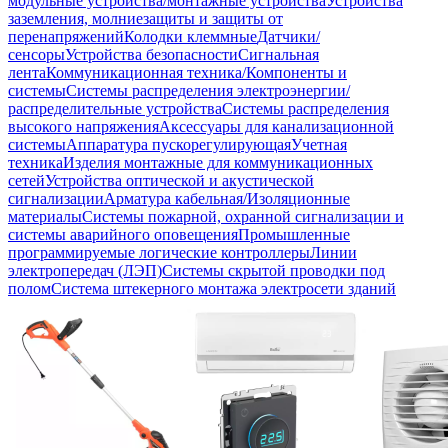
модульные устройства/монтажные устройства
Устройства
заземления, молниезащиты и защиты от
перенапряжений
Колодки клеммные
Датчики/
сенсоры
Устройства безопасности
Сигнальная
лента
Коммуникационная техника/Компоненты и
системы
Системы распределения электроэнергии/
распределительные устройства
Системы распределения
высокого напряжения
Аксессуары для канализационной
системы
Аппаратура пускорегулирующая
Учетная
техника
Изделия монтажные для коммуникационных
сетей
Устройства оптической и акустической
сигнализации
Арматура кабельная/Изоляционные
материалы
Системы пожарной, охранной сигнализации и
системы аварийного оповещения
Промышленные
программируемые логические контроллеры
Линии
электропередач (ЛЭП)
Системы скрытой проводки под
полом
Система штекерного монтажа электросети зданий