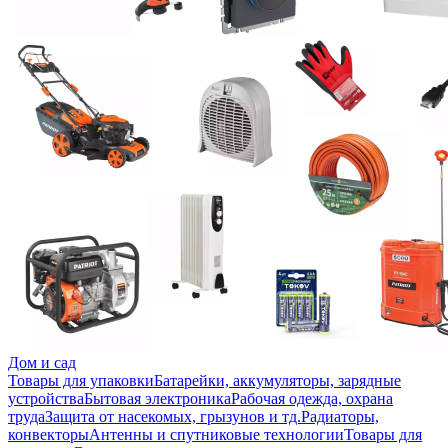
Дом и сад
Товары для упаковки
Батарейки, аккумуляторы, зарядные
устройства
Бытовая электроника
Рабочая одежда, охрана
труда
Защита от насекомых, грызунов и тд.
Радиаторы,
конвекторы
Антенны и спутниковые технологии
Товары для