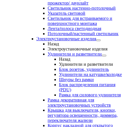
прожектор/ даунлайт
Светильник настенно-потолочный
Указатель световой
Светильник для встраиваемого и
поверхностного монтажа
Лента/полоса светодиодная
Потолочный/настенный светильник
Электроустановочные изделия
Назад
Электроустановочные изделия
Удлинители и разветвители
Назад
Удлинители и разветвители
Блок розеток, удлинитель
Удлинители на катушке/колодке
Шнуры без рамки
Блок распределения питания
(PDU)
Рамка для силового удлинителя
Рамка декоративная для
электроустановочных устройств
Крышка для выключателя, кнопки,
регулятора освещенности, диммера,
переключателя жалюзи
Корпус накладной для открытого