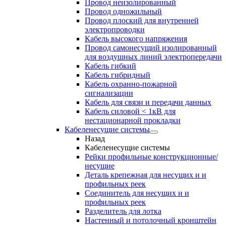
Провод неизолированный
Провод одножильный
Провод плоский для внутренней
электропроводки
Кабель высокого напряжения
Провод самонесущий изолированный
для воздушных линий электропередачи
Кабель гибкий
Кабель гибридный
Кабель охранно-пожарной
сигнализации
Кабель для связи и передачи данных
Кабель силовой < 1кВ для
нестационарной прокладки
Кабеленесущие системы
Назад
Кабеленесущие системы
Рейки профильные конструкционные/
несущие
Деталь крепежная для несущих и и
профильных реек
Соединитель для несущих и и
профильных реек
Разделитель для лотка
Настенный и потолочный кронштейн