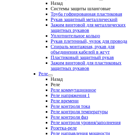
Назад
Системы защиты шланговые
Труба гофрированная пластиковая
Рукав защитный металлический
Зажим винтовой для металлических
защитных рукавов
Уплотнительное кольцо
Рукав плетенный, чулок для провода
Спираль монтажная, рукав для
объединения кабелей в жгут
Пластиковый защитный рукав
Зажим винтовой для пластиковых
защитных рукавов
Реле
Назад
Реле
Реле коммутационное
Реле напряжения 1
Реле времени
Реле контроля тока
Реле контроля температуры
Реле контроля фаз
Реле контроля уровня/заполнения
Розетка-реле
Реле направления мощности