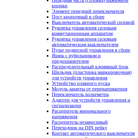
Передняя часть (головка) нажимной
кнопки
Элемент передний переключателя
Пост кнопочный в сборе
Выключатель автоматический силовой
Рукоятка управления силовым
коммутационным аппаратом
Рукоятка управления силовым
автоматическим выключателем
Пульт подвесной управления в сборе
Ящик с рубильником и
предохранителем
Распределительный клеммный блок
Шильдик (пластинка маркировочная)
для устройств управления
Устройство плавного пуска
Модуль защиты от перенапряжения
Переключатель вольтметра
Адаптер для устройств управления и
сигнализации
Расцепитель минимального
напряжения
Расцепитель независимый
Переходник на DIN рейку
Контакт автоматического выключателя