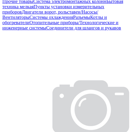
Прочие товары
Система электромонтажных колонн
Бытовая
техника мелкая
Пункты установки измерительных
приборов
Двигатели ворот, рольставен/Насосы/
Вентиляторы
Системы охлаждения
Разъемы
Котлы и
обогреватели
Отопительные приборы/Технологические и
инженерные системы
Соединители для шлангов и рукавов