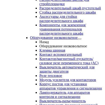
стройплощадки
Распределительный шкаф пустотелый
Стойка распределительного шкафа
Аксессуары для стойки
распределительного шкафа
Компоненты для заземления/
уравнивания потенциалов
распределительного шкафа
Оборудование низковольтное
Назад
Оборудование низковольтное
Клемма шинная
Контакт вспомогательный
Контактор/магнитный пускатель/
силовое реле переменного тока (АС)
Выключатель автоматический для
защиты двигателя
Реле тепловое
Модуль усилителя для контакторов
Корпус постов для установки
аппаратов управления и сигнализации
Ламподержатель для аппаратов
контроля и сигнализации
Выключатель-разъединитель