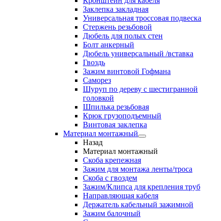
Кронштейн для кабеля
Заклепка закладная
Универсальная троссовая подвеска
Стержень резьбовой
Дюбель для полых стен
Болт анкерный
Дюбель универсальный /вставка
Гвоздь
Зажим винтовой Гофмана
Саморез
Шуруп по дереву с шестигранной
головкой
Шпилька резьбовая
Крюк грузоподъемный
Винтовая заклепка
Материал монтажный
Назад
Материал монтажный
Скоба крепежная
Зажим для монтажа ленты/троса
Скоба с гвоздем
Зажим/Клипса для крепления труб
Направляющая кабеля
Держатель кабельный зажимной
Зажим балочный