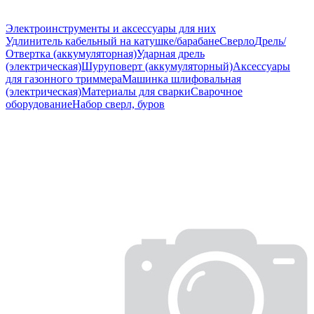
Электроинструменты и аксессуары для них
Удлинитель кабельный на катушке/барабане
Сверло
Дрель/
Отвертка (аккумуляторная)
Ударная дрель
(электрическая)
Шуруповерт (аккумуляторный)
Аксессуары
для газонного триммера
Машинка шлифовальная
(электрическая)
Материалы для сварки
Сварочное
оборудование
Набор сверл, буров