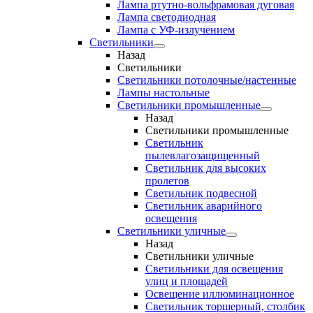
Лампа ртутно-вольфрамовая дуговая
Лампа светодиодная
Лампа с УФ-излучением
Светильники
Назад
Светильники
Светильники потолочные/настенные
Лампы настольные
Светильники промышленные
Назад
Светильники промышленные
Светильник
пылевлагозащищенный
Светильник для высоких
пролетов
Светильник подвесной
Светильник аварийного
освещения
Светильники уличные
Назад
Светильники уличные
Светильники для освещения
улиц и площадей
Освещение иллюминационное
Светильник торшерный, столбик