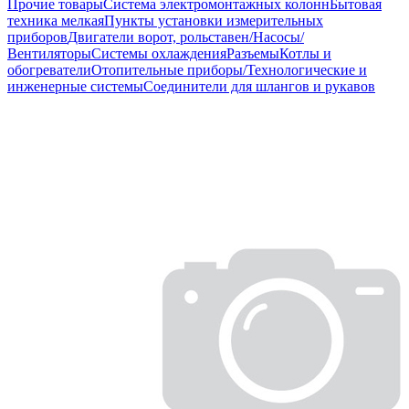
Прочие товары
Система электромонтажных колонн
Бытовая
техника мелкая
Пункты установки измерительных
приборов
Двигатели ворот, рольставен/Насосы/
Вентиляторы
Системы охлаждения
Разъемы
Котлы и
обогреватели
Отопительные приборы/Технологические и
инженерные системы
Соединители для шлангов и рукавов