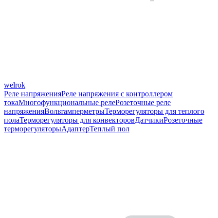
welrok
Реле напряжения
Реле напряжения с контроллером
тока
Многофункциональные реле
Розеточные реле
напряжения
Вольтамперметры
Терморегуляторы для теплого
пола
Терморегуляторы для конвекторов
Датчики
Розеточные
терморегуляторы
Адаптер
Теплый пол