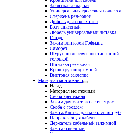
Кронштейн для кабеля
Заклепка закладная
Универсальная троссовая подвеска
Стержень резьбовой
Дюбель для полых стен
Болт анкерный
Дюбель универсальный /вставка
Гвоздь
Зажим винтовой Гофмана
Саморез
Шуруп по дереву с шестигранной
головкой
Шпилька резьбовая
Крюк грузоподъемный
Винтовая заклепка
Материал монтажный
Назад
Материал монтажный
Скоба крепежная
Зажим для монтажа ленты/троса
Скоба с гвоздем
Зажим/Клипса для крепления труб
Направляющая кабеля
Держатель кабельный зажимной
Зажим балочный