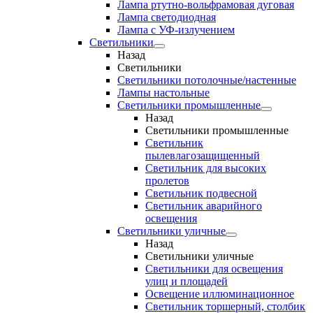
Лампа ртутно-вольфрамовая дуговая
Лампа светодиодная
Лампа с УФ-излучением
Светильники
Назад
Светильники
Светильники потолочные/настенные
Лампы настольные
Светильники промышленные
Назад
Светильники промышленные
Светильник
пылевлагозащищенный
Светильник для высоких
пролетов
Светильник подвесной
Светильник аварийного
освещения
Светильники уличные
Назад
Светильники уличные
Светильники для освещения
улиц и площадей
Освещение иллюминационное
Светильник торшерный, столбик