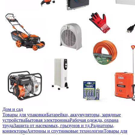
Дом и сад
Товары для упаковки
Батарейки, аккумуляторы, зарядные
устройства
Бытовая электроника
Рабочая одежда, охрана
труда
Защита от насекомых, грызунов и тд.
Радиаторы,
конвекторы
Антенны и спутниковые технологии
Товары для