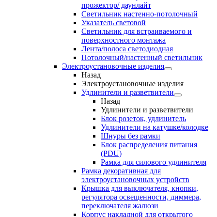
прожектор/ даунлайт
Светильник настенно-потолочный
Указатель световой
Светильник для встраиваемого и
поверхностного монтажа
Лента/полоса светодиодная
Потолочный/настенный светильник
Электроустановочные изделия
Назад
Электроустановочные изделия
Удлинители и разветвители
Назад
Удлинители и разветвители
Блок розеток, удлинитель
Удлинители на катушке/колодке
Шнуры без рамки
Блок распределения питания
(PDU)
Рамка для силового удлинителя
Рамка декоративная для
электроустановочных устройств
Крышка для выключателя, кнопки,
регулятора освещенности, диммера,
переключателя жалюзи
Корпус накладной для открытого