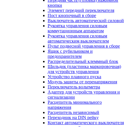
Передняя часть (головка) нажимной
кнопки
Элемент передний переключателя
Пост кнопочный в сборе
Выключатель автоматический силовой
Рукоятка управления силовым
коммутационным аппаратом
Рукоятка управления силовым
автоматическим выключателем
Пульт подвесной управления в сборе
Ящик с рубильником и
предохранителем
Распределительный клеммный блок
Шильдик (пластинка маркировочная)
для устройств управления
Устройство плавного пуска
Модуль защиты от перенапряжения
Переключатель вольтметра
Адаптер для устройств управления и
сигнализации
Расцепитель минимального
напряжения
Расцепитель независимый
Переходник на DIN рейку
Контакт автоматического выключателя