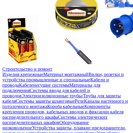
Строительство и ремонт
Изделия крепежные
Материал монтажный
Вилки, розетки и
устройства промышленные и специальные
Кабели и
провода
Кабеленесущие системы
Материалы для
подключения
Системы ввода для кабелей и
проводов
Электроизоляционные трубы/Трубы для защиты
кабеля
Системы защиты шланговые
Реле
Каналы настенного и
потолочного монтажа
Короба кабельные
Компоненты
крепления проводов, кабельных вводов и фиксации кабеля
распределительного шкафа
Системы электрических
распределительных шкафов
Оборудование
низковольтное
Устройства защиты, плавкие предохранители,