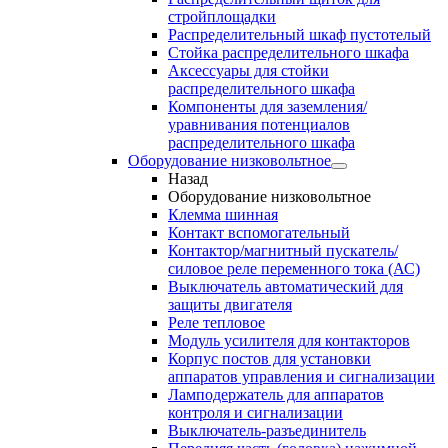
стройплощадки
Распределительный шкаф пустотелый
Стойка распределительного шкафа
Аксессуары для стойки
распределительного шкафа
Компоненты для заземления/
уравнивания потенциалов
распределительного шкафа
Оборудование низковольтное
Назад
Оборудование низковольтное
Клемма шинная
Контакт вспомогательный
Контактор/магнитный пускатель/
силовое реле переменного тока (АС)
Выключатель автоматический для
защиты двигателя
Реле тепловое
Модуль усилителя для контакторов
Корпус постов для установки
аппаратов управления и сигнализации
Ламподержатель для аппаратов
контроля и сигнализации
Выключатель-разъединитель