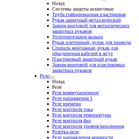
Назад
Системы защиты шланговые
Труба гофрированная пластиковая
Рукав защитный металлический
Зажим винтовой для металлических
защитных рукавов
Уплотнительное кольцо
Рукав плетенный, чулок для провода
Спираль монтажная, рукав для
объединения кабелей в жгут
Пластиковый защитный рукав
Зажим винтовой для пластиковых
защитных рукавов
Реле
Назад
Реле
Реле коммутационное
Реле напряжения 1
Реле времени
Реле контроля тока
Реле контроля температуры
Реле контроля фаз
Реле контроля уровня/заполнения
Розетка-реле
Реле направления мощности