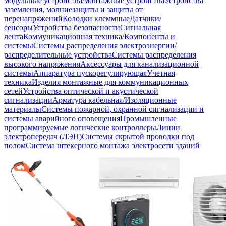
модульные устройства/монтажные устройства
Устройства
заземления, молниезащиты и защиты от
перенапряжений
Колодки клеммные
Датчики/
сенсоры
Устройства безопасности
Сигнальная
лента
Коммуникационная техника/Компоненты и
системы
Системы распределения электроэнергии/
распределительные устройства
Системы распределения
высокого напряжения
Аксессуары для канализационной
системы
Аппаратура пускорегулирующая
Учетная
техника
Изделия монтажные для коммуникационных
сетей
Устройства оптической и акустической
сигнализации
Арматура кабельная/Изоляционные
материалы
Системы пожарной, охранной сигнализации и
системы аварийного оповещения
Промышленные
программируемые логические контроллеры
Линии
электропередач (ЛЭП)
Системы скрытой проводки под
полом
Система штекерного монтажа электросети зданий