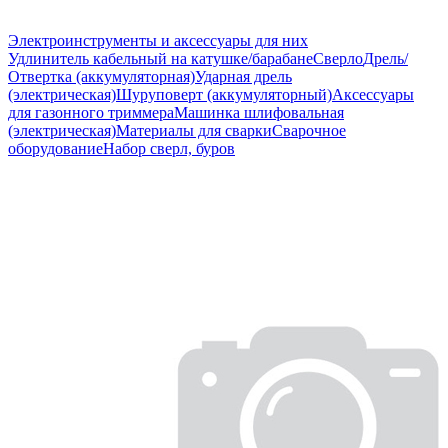
Электроинструменты и аксессуары для них
Удлинитель кабельный на катушке/барабане
Сверло
Дрель/
Отвертка (аккумуляторная)
Ударная дрель
(электрическая)
Шуруповерт (аккумуляторный)
Аксессуары
для газонного триммера
Машинка шлифовальная
(электрическая)
Материалы для сварки
Сварочное
оборудование
Набор сверл, буров