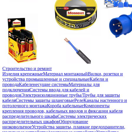
Строительство и ремонт
Изделия крепежные
Материал монтажный
Вилки, розетки и
устройства промышленные и специальные
Кабели и
провода
Кабеленесущие системы
Материалы для
подключения
Системы ввода для кабелей и
проводов
Электроизоляционные трубы/Трубы для защиты
кабеля
Системы защиты шланговые
Реле
Каналы настенного и
потолочного монтажа
Короба кабельные
Компоненты
крепления проводов, кабельных вводов и фиксации кабеля
распределительного шкафа
Системы электрических
распределительных шкафов
Оборудование
низковольтное
Устройства защиты, плавкие предохранители,