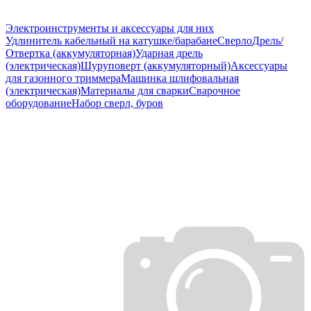
Электроинструменты и аксессуары для них
Удлинитель кабельный на катушке/барабане
Сверло
Дрель/
Отвертка (аккумуляторная)
Ударная дрель
(электрическая)
Шуруповерт (аккумуляторный)
Аксессуары
для газонного триммера
Машинка шлифовальная
(электрическая)
Материалы для сварки
Сварочное
оборудование
Набор сверл, буров