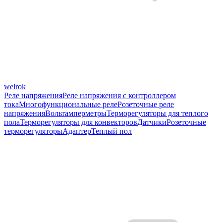
welrok
Реле напряжения
Реле напряжения с контроллером
тока
Многофункциональные реле
Розеточные реле
напряжения
Вольтамперметры
Терморегуляторы для теплого
пола
Терморегуляторы для конвекторов
Датчики
Розеточные
терморегуляторы
Адаптер
Теплый пол