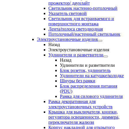
прожектор/ даунлайт
Светильник настенно-потолочный
Указатель световой
Светильник для встраиваемого и
поверхностного монтажа
Лента/полоса светодиодная
Потолочный/настенный светильник
Электроустановочные изделия
Назад
Электроустановочные изделия
Удлинители и разветвители
Назад
Удлинители и разветвители
Блок розеток, удлинитель
Удлинители на катушке/колодке
Шнуры без рамки
Блок распределения питания
(PDU)
Рамка для силового удлинителя
Рамка декоративная для
электроустановочных устройств
Крышка для выключателя, кнопки,
регулятора освещенности, диммера,
переключателя жалюзи
Корпус накладной для открытого