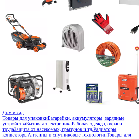
Дом и сад
Товары для упаковки
Батарейки, аккумуляторы, зарядные
устройства
Бытовая электроника
Рабочая одежда, охрана
труда
Защита от насекомых, грызунов и тд.
Радиаторы,
конвекторы
Антенны и спутниковые технологии
Товары для