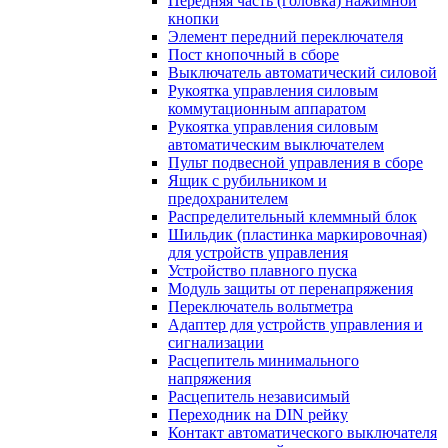
Передняя часть (головка) нажимной
кнопки
Элемент передний переключателя
Пост кнопочный в сборе
Выключатель автоматический силовой
Рукоятка управления силовым
коммутационным аппаратом
Рукоятка управления силовым
автоматическим выключателем
Пульт подвесной управления в сборе
Ящик с рубильником и
предохранителем
Распределительный клеммный блок
Шильдик (пластинка маркировочная)
для устройств управления
Устройство плавного пуска
Модуль защиты от перенапряжения
Переключатель вольтметра
Адаптер для устройств управления и
сигнализации
Расцепитель минимального
напряжения
Расцепитель независимый
Переходник на DIN рейку
Контакт автоматического выключателя