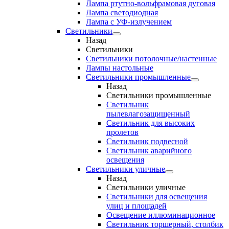
Лампа ртутно-вольфрамовая дуговая
Лампа светодиодная
Лампа с УФ-излучением
Светильники
Назад
Светильники
Светильники потолочные/настенные
Лампы настольные
Светильники промышленные
Назад
Светильники промышленные
Светильник
пылевлагозащищенный
Светильник для высоких
пролетов
Светильник подвесной
Светильник аварийного
освещения
Светильники уличные
Назад
Светильники уличные
Светильники для освещения
улиц и площадей
Освещение иллюминационное
Светильник торшерный, столбик