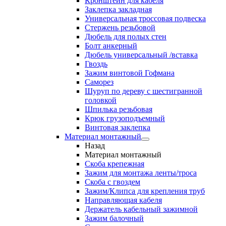
Кронштейн для кабеля
Заклепка закладная
Универсальная троссовая подвеска
Стержень резьбовой
Дюбель для полых стен
Болт анкерный
Дюбель универсальный /вставка
Гвоздь
Зажим винтовой Гофмана
Саморез
Шуруп по дереву с шестигранной
головкой
Шпилька резьбовая
Крюк грузоподъемный
Винтовая заклепка
Материал монтажный
Назад
Материал монтажный
Скоба крепежная
Зажим для монтажа ленты/троса
Скоба с гвоздем
Зажим/Клипса для крепления труб
Направляющая кабеля
Держатель кабельный зажимной
Зажим балочный