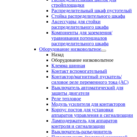
стройплощадки
Распределительный шкаф пустотелый
Стойка распределительного шкафа
Аксессуары для стойки
распределительного шкафа
Компоненты для заземления/
уравнивания потенциалов
распределительного шкафа
Оборудование низковольтное
Назад
Оборудование низковольтное
Клемма шинная
Контакт вспомогательный
Контактор/магнитный пускатель/
силовое реле переменного тока (АС)
Выключатель автоматический для
защиты двигателя
Реле тепловое
Модуль усилителя для контакторов
Корпус постов для установки
аппаратов управления и сигнализации
Ламподержатель для аппаратов
контроля и сигнализации
Выключатель-разъединитель