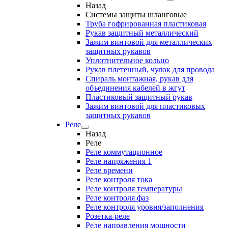
Назад
Системы защиты шланговые
Труба гофрированная пластиковая
Рукав защитный металлический
Зажим винтовой для металлических
защитных рукавов
Уплотнительное кольцо
Рукав плетенный, чулок для провода
Спираль монтажная, рукав для
объединения кабелей в жгут
Пластиковый защитный рукав
Зажим винтовой для пластиковых
защитных рукавов
Реле
Назад
Реле
Реле коммутационное
Реле напряжения 1
Реле времени
Реле контроля тока
Реле контроля температуры
Реле контроля фаз
Реле контроля уровня/заполнения
Розетка-реле
Реле направления мощности