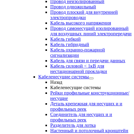
Провод неизолированный
Провод одножильный
Провод плоский для внутренней
электропроводки
Кабель высокого напряжения
Провод самонесущий изолированный
для воздушных линий электропередачи
Кабель гибкий
Кабель гибридный
Кабель охранно-пожарной
сигнализации
Кабель для связи и передачи данных
Кабель силовой < 1кВ для
нестационарной прокладки
Кабеленесущие системы
Назад
Кабеленесущие системы
Рейки профильные конструкционные/
несущие
Деталь крепежная для несущих и и
профильных реек
Соединитель для несущих и и
профильных реек
Разделитель для лотка
Настенный и потолочный кронштейн