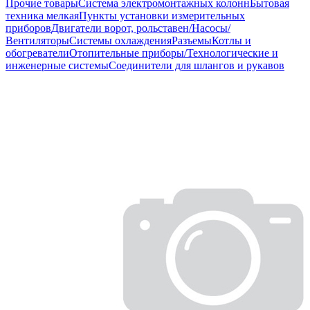
Прочие товары
Система электромонтажных колонн
Бытовая
техника мелкая
Пункты установки измерительных
приборов
Двигатели ворот, рольставен/Насосы/
Вентиляторы
Системы охлаждения
Разъемы
Котлы и
обогреватели
Отопительные приборы/Технологические и
инженерные системы
Соединители для шлангов и рукавов