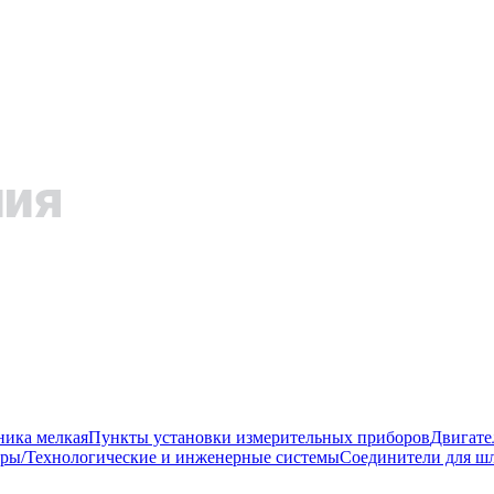
ника мелкая
Пункты установки измерительных приборов
Двигате
ры/Технологические и инженерные системы
Соединители для шл