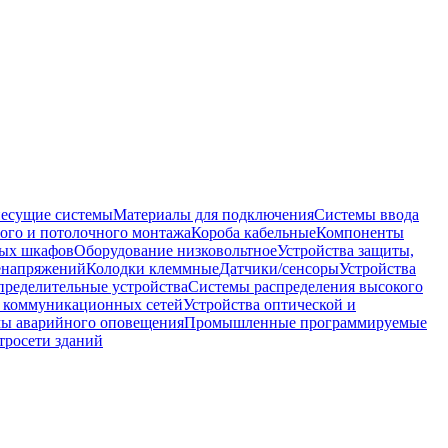
несущие системы
Материалы для подключения
Системы ввода
ого и потолочного монтажа
Короба кабельные
Компоненты
ных шкафов
Оборудование низковольтное
Устройства защиты,
ренапряжений
Колодки клеммные
Датчики/сенсоры
Устройства
пределительные устройства
Системы распределения высокого
 коммуникационных сетей
Устройства оптической и
мы аварийного оповещения
Промышленные программируемые
тросети зданий