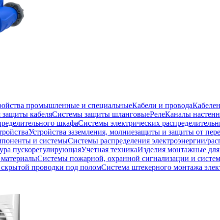
тройства промышленные и специальные
Кабели и провода
Кабеле
 защиты кабеля
Системы защиты шланговые
Реле
Каналы настенн
пределительного шкафа
Системы электрических распределитель
тройства
Устройства заземления, молниезащиты и защиты от пе
мпоненты и системы
Системы распределения электроэнергии/рас
ура пускорегулирующая
Учетная техника
Изделия монтажные для
 материалы
Системы пожарной, охранной сигнализации и систе
скрытой проводки под полом
Система штекерного монтажа элек