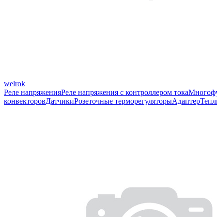
welrok
Реле напряжения
Реле напряжения с контроллером тока
Многофу
конвекторов
Датчики
Розеточные терморегуляторы
Адаптер
Тепл