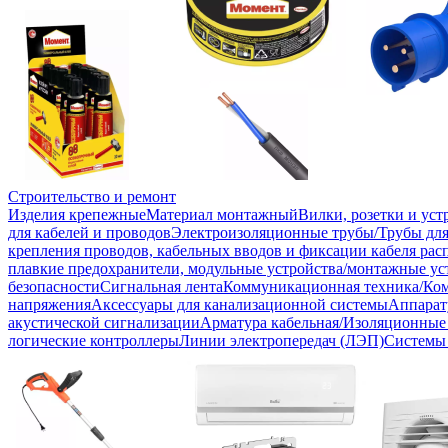
Строительство и ремонт
Изделия крепежные
Материал монтажный
Вилки, розетки и ус
для кабелей и проводов
Электроизоляционные трубы/Трубы для
крепления проводов, кабельных вводов и фиксации кабеля рас
плавкие предохранители, модульные устройства/монтажные ус
безопасности
Сигнальная лента
Коммуникационная техника/Ко
напряжения
Аксессуары для канализационной системы
Аппарат
акустической сигнализации
Арматура кабельная/Изоляционные
логические контроллеры
Линии электропередач (ЛЭП)
Системы 