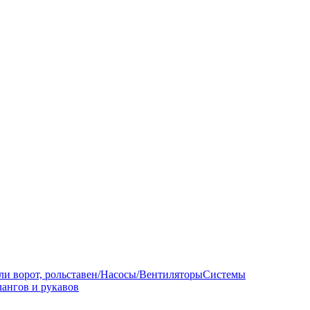
ли ворот, рольставен/Насосы/Вентиляторы
Системы
ангов и рукавов