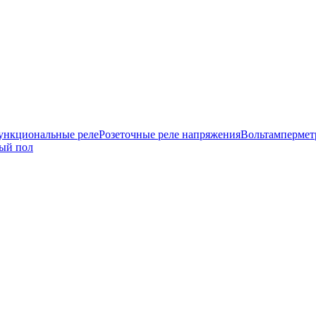
нкциональные реле
Розеточные реле напряжения
Вольтамперме
ый пол