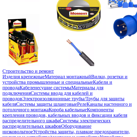
Строительство и ремонт
Изделия крепежные
Материал монтажный
Вилки, розетки и
устройства промышленные и специальные
Кабели и
провода
Кабеленесущие системы
Материалы для
подключения
Системы ввода для кабелей и
проводов
Электроизоляционные трубы/Трубы для защиты
кабеля
Системы защиты шланговые
Реле
Каналы настенного и
потолочного монтажа
Короба кабельные
Компоненты
крепления проводов, кабельных вводов и фиксации кабеля
распределительного шкафа
Системы электрических
распределительных шкафов
Оборудование
низковольтное
Устройства защиты, плавкие предохранители,