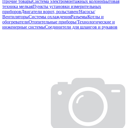
Прочие товары
Система электромонтажных колонн
Бытовая
техника мелкая
Пункты установки измерительных
приборов
Двигатели ворот, рольставен/Насосы/
Вентиляторы
Системы охлаждения
Разъемы
Котлы и
обогреватели
Отопительные приборы/Технологические и
инженерные системы
Соединители для шлангов и рукавов