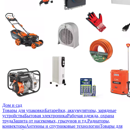
Дом и сад
Товары для упаковки
Батарейки, аккумуляторы, зарядные
устройства
Бытовая электроника
Рабочая одежда, охрана
труда
Защита от насекомых, грызунов и тд.
Радиаторы,
конвекторы
Антенны и спутниковые технологии
Товары для