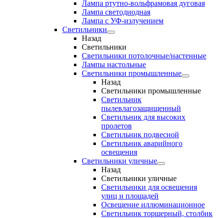
Лампа ртутно-вольфрамовая дуговая
Лампа светодиодная
Лампа с УФ-излучением
Светильники
Назад
Светильники
Светильники потолочные/настенные
Лампы настольные
Светильники промышленные
Назад
Светильники промышленные
Светильник
пылевлагозащищенный
Светильник для высоких
пролетов
Светильник подвесной
Светильник аварийного
освещения
Светильники уличные
Назад
Светильники уличные
Светильники для освещения
улиц и площадей
Освещение иллюминационное
Светильник торшерный, столбик