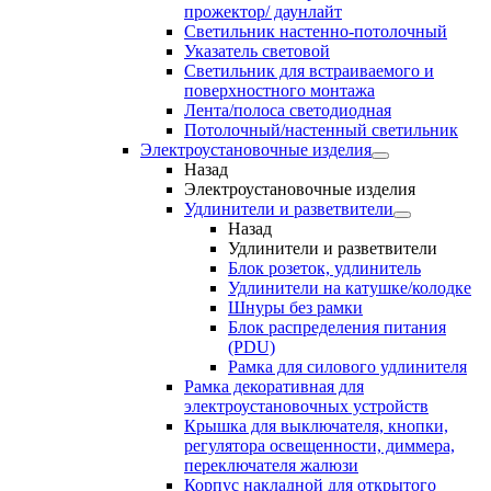
прожектор/ даунлайт
Светильник настенно-потолочный
Указатель световой
Светильник для встраиваемого и
поверхностного монтажа
Лента/полоса светодиодная
Потолочный/настенный светильник
Электроустановочные изделия
Назад
Электроустановочные изделия
Удлинители и разветвители
Назад
Удлинители и разветвители
Блок розеток, удлинитель
Удлинители на катушке/колодке
Шнуры без рамки
Блок распределения питания
(PDU)
Рамка для силового удлинителя
Рамка декоративная для
электроустановочных устройств
Крышка для выключателя, кнопки,
регулятора освещенности, диммера,
переключателя жалюзи
Корпус накладной для открытого