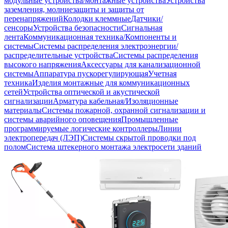
модульные устройства/монтажные устройства
Устройства
заземления, молниезащиты и защиты от
перенапряжений
Колодки клеммные
Датчики/
сенсоры
Устройства безопасности
Сигнальная
лента
Коммуникационная техника/Компоненты и
системы
Системы распределения электроэнергии/
распределительные устройства
Системы распределения
высокого напряжения
Аксессуары для канализационной
системы
Аппаратура пускорегулирующая
Учетная
техника
Изделия монтажные для коммуникационных
сетей
Устройства оптической и акустической
сигнализации
Арматура кабельная/Изоляционные
материалы
Системы пожарной, охранной сигнализации и
системы аварийного оповещения
Промышленные
программируемые логические контроллеры
Линии
электропередач (ЛЭП)
Системы скрытой проводки под
полом
Система штекерного монтажа электросети зданий