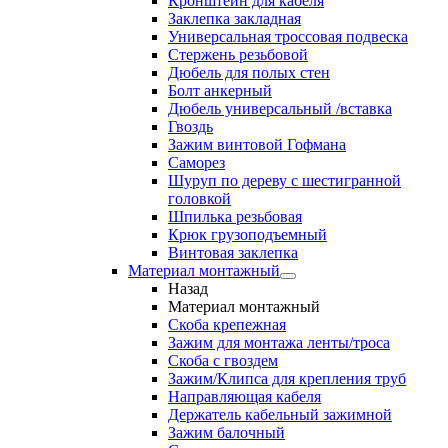
Кронштейн для кабеля
Заклепка закладная
Универсальная троссовая подвеска
Стержень резьбовой
Дюбель для полых стен
Болт анкерный
Дюбель универсальный /вставка
Гвоздь
Зажим винтовой Гофмана
Саморез
Шуруп по дереву с шестигранной
головкой
Шпилька резьбовая
Крюк грузоподъемный
Винтовая заклепка
Материал монтажный
Назад
Материал монтажный
Скоба крепежная
Зажим для монтажа ленты/троса
Скоба с гвоздем
Зажим/Клипса для крепления труб
Направляющая кабеля
Держатель кабельный зажимной
Зажим балочный