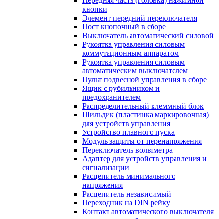
Передняя часть (головка) нажимной
кнопки
Элемент передний переключателя
Пост кнопочный в сборе
Выключатель автоматический силовой
Рукоятка управления силовым
коммутационным аппаратом
Рукоятка управления силовым
автоматическим выключателем
Пульт подвесной управления в сборе
Ящик с рубильником и
предохранителем
Распределительный клеммный блок
Шильдик (пластинка маркировочная)
для устройств управления
Устройство плавного пуска
Модуль защиты от перенапряжения
Переключатель вольтметра
Адаптер для устройств управления и
сигнализации
Расцепитель минимального
напряжения
Расцепитель независимый
Переходник на DIN рейку
Контакт автоматического выключателя