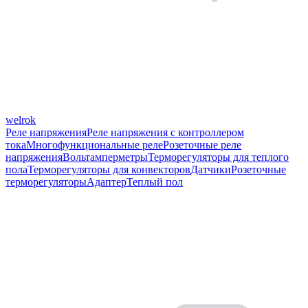
welrok
Реле напряжения
Реле напряжения с контроллером
тока
Многофункциональные реле
Розеточные реле
напряжения
Вольтамперметры
Терморегуляторы для теплого
пола
Терморегуляторы для конвекторов
Датчики
Розеточные
терморегуляторы
Адаптер
Теплый пол