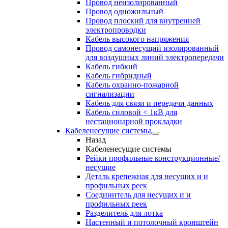
Провод неизолированный
Провод одножильный
Провод плоский для внутренней
электропроводки
Кабель высокого напряжения
Провод самонесущий изолированный
для воздушных линий электропередачи
Кабель гибкий
Кабель гибридный
Кабель охранно-пожарной
сигнализации
Кабель для связи и передачи данных
Кабель силовой < 1кВ для
нестационарной прокладки
Кабеленесущие системы
Назад
Кабеленесущие системы
Рейки профильные конструкционные/
несущие
Деталь крепежная для несущих и и
профильных реек
Соединитель для несущих и и
профильных реек
Разделитель для лотка
Настенный и потолочный кронштейн