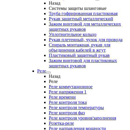
Назад
Системы защиты шланговые
Труба гофрированная пластиковая
Рукав защитный металлический
Зажим винтовой для металлических
защитных рукавов
Уплотнительное кольцо
Рукав плетенный, чулок для провода
Спираль монтажная, рукав для
объединения кабелей в жгут
Пластиковый защитный рукав
Зажим винтовой для пластиковых
защитных рукавов
Реле
Назад
Реле
Реле коммутационное
Реле напряжения 1
Реле времени
Реле контроля тока
Реле контроля температуры
Реле контроля фаз
Реле контроля уровня/заполнения
Розетка-реле
Реле направления мощности