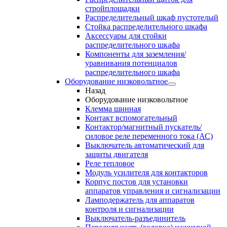
стройплощадки
Распределительный шкаф пустотелый
Стойка распределительного шкафа
Аксессуары для стойки
распределительного шкафа
Компоненты для заземления/
уравнивания потенциалов
распределительного шкафа
Оборудование низковольтное
Назад
Оборудование низковольтное
Клемма шинная
Контакт вспомогательный
Контактор/магнитный пускатель/
силовое реле переменного тока (АС)
Выключатель автоматический для
защиты двигателя
Реле тепловое
Модуль усилителя для контакторов
Корпус постов для установки
аппаратов управления и сигнализации
Ламподержатель для аппаратов
контроля и сигнализации
Выключатель-разъединитель