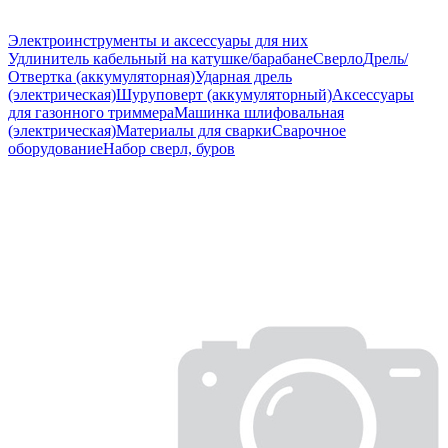
Электроинструменты и аксессуары для них
Удлинитель кабельный на катушке/барабане
Сверло
Дрель/
Отвертка (аккумуляторная)
Ударная дрель
(электрическая)
Шуруповерт (аккумуляторный)
Аксессуары
для газонного триммера
Машинка шлифовальная
(электрическая)
Материалы для сварки
Сварочное
оборудование
Набор сверл, буров