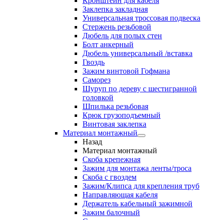
Кронштейн для кабеля
Заклепка закладная
Универсальная троссовая подвеска
Стержень резьбовой
Дюбель для полых стен
Болт анкерный
Дюбель универсальный /вставка
Гвоздь
Зажим винтовой Гофмана
Саморез
Шуруп по дереву с шестигранной
головкой
Шпилька резьбовая
Крюк грузоподъемный
Винтовая заклепка
Материал монтажный
Назад
Материал монтажный
Скоба крепежная
Зажим для монтажа ленты/троса
Скоба с гвоздем
Зажим/Клипса для крепления труб
Направляющая кабеля
Держатель кабельный зажимной
Зажим балочный