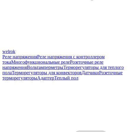
welrok
Реле напряжения
Реле напряжения с контроллером
тока
Многофункциональные реле
Розеточные реле
напряжения
Вольтамперметры
Терморегуляторы для теплого
пола
Терморегуляторы для конвекторов
Датчики
Розеточные
терморегуляторы
Адаптер
Теплый пол