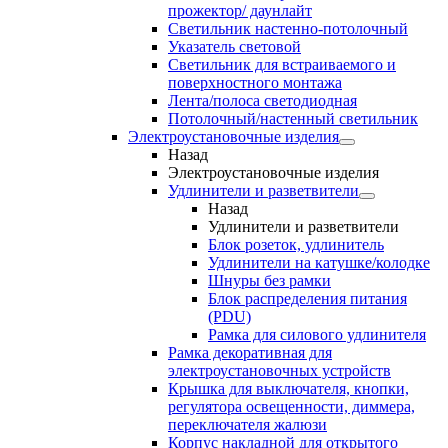
прожектор/ даунлайт
Светильник настенно-потолочный
Указатель световой
Светильник для встраиваемого и
поверхностного монтажа
Лента/полоса светодиодная
Потолочный/настенный светильник
Электроустановочные изделия
Назад
Электроустановочные изделия
Удлинители и разветвители
Назад
Удлинители и разветвители
Блок розеток, удлинитель
Удлинители на катушке/колодке
Шнуры без рамки
Блок распределения питания
(PDU)
Рамка для силового удлинителя
Рамка декоративная для
электроустановочных устройств
Крышка для выключателя, кнопки,
регулятора освещенности, диммера,
переключателя жалюзи
Корпус накладной для открытого