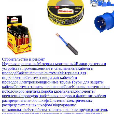
Строительство и ремонт
Изделия крепежные
Материал монтажный
Вилки, розетки и
устройства промышленные и специальные
Кабели и
провода
Кабеленесущие системы
Материалы для
подключения
Системы ввода для кабелей и
проводов
Электроизоляционные трубы/Трубы для защиты
кабеля
Системы защиты шланговые
Реле
Каналы настенного и
потолочного монтажа
Короба кабельные
Компоненты
крепления проводов, кабельных вводов и фиксации кабеля
распределительного шкафа
Системы электрических
распределительных шкафов
Оборудование
низковольтное
Устройства защиты, плавкие предохранители,