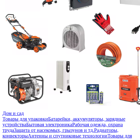
Дом и сад
Товары для упаковки
Батарейки, аккумуляторы, зарядные
устройства
Бытовая электроника
Рабочая одежда, охрана
труда
Защита от насекомых, грызунов и тд.
Радиаторы,
конвекторы
Антенны и спутниковые технологии
Товары для