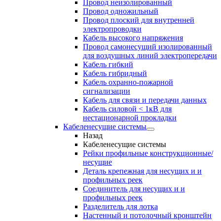
Провод неизолированный
Провод одножильный
Провод плоский для внутренней
электропроводки
Кабель высокого напряжения
Провод самонесущий изолированный
для воздушных линий электропередачи
Кабель гибкий
Кабель гибридный
Кабель охранно-пожарной
сигнализации
Кабель для связи и передачи данных
Кабель силовой < 1кВ для
нестационарной прокладки
Кабеленесущие системы
Назад
Кабеленесущие системы
Рейки профильные конструкционные/
несущие
Деталь крепежная для несущих и и
профильных реек
Соединитель для несущих и и
профильных реек
Разделитель для лотка
Настенный и потолочный кронштейн