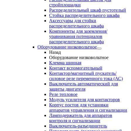
стройплощадки
Распределительный шкаф пустотелый
Стойка распределительного шкафа
Аксессуары для стойки
распределительного шкафа
Компоненты для заземления/
уравнивания потенциалов
распределительного шкафа
Оборудование низковольтное
Назад
Оборудование низковольтное
Клемма шинная
Контакт вспомогательный
Контактор/магнитный пускатель/
силовое реле переменного тока (АС)
Выключатель автоматический для
защиты двигателя
Реле тепловое
Модуль усилителя для контакторов
Корпус постов для установки
аппаратов управления и сигнализации
Ламподержатель для аппаратов
контроля и сигнализации
Выключатель-разъединитель