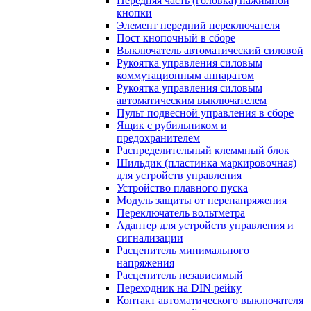
Передняя часть (головка) нажимной
кнопки
Элемент передний переключателя
Пост кнопочный в сборе
Выключатель автоматический силовой
Рукоятка управления силовым
коммутационным аппаратом
Рукоятка управления силовым
автоматическим выключателем
Пульт подвесной управления в сборе
Ящик с рубильником и
предохранителем
Распределительный клеммный блок
Шильдик (пластинка маркировочная)
для устройств управления
Устройство плавного пуска
Модуль защиты от перенапряжения
Переключатель вольтметра
Адаптер для устройств управления и
сигнализации
Расцепитель минимального
напряжения
Расцепитель независимый
Переходник на DIN рейку
Контакт автоматического выключателя