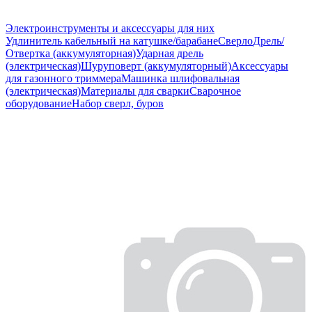
Электроинструменты и аксессуары для них
Удлинитель кабельный на катушке/барабане
Сверло
Дрель/
Отвертка (аккумуляторная)
Ударная дрель
(электрическая)
Шуруповерт (аккумуляторный)
Аксессуары
для газонного триммера
Машинка шлифовальная
(электрическая)
Материалы для сварки
Сварочное
оборудование
Набор сверл, буров