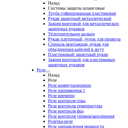
Назад
Системы защиты шланговые
Труба гофрированная пластиковая
Рукав защитный металлический
Зажим винтовой для металлических
защитных рукавов
Уплотнительное кольцо
Рукав плетенный, чулок для провода
Спираль монтажная, рукав для
объединения кабелей в жгут
Пластиковый защитный рукав
Зажим винтовой для пластиковых
защитных рукавов
Реле
Назад
Реле
Реле коммутационное
Реле напряжения 1
Реле времени
Реле контроля тока
Реле контроля температуры
Реле контроля фаз
Реле контроля уровня/заполнения
Розетка-реле
Реле направления мощности