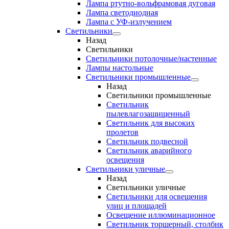
Лампа ртутно-вольфрамовая дуговая
Лампа светодиодная
Лампа с УФ-излучением
Светильники
Назад
Светильники
Светильники потолочные/настенные
Лампы настольные
Светильники промышленные
Назад
Светильники промышленные
Светильник
пылевлагозащищенный
Светильник для высоких
пролетов
Светильник подвесной
Светильник аварийного
освещения
Светильники уличные
Назад
Светильники уличные
Светильники для освещения
улиц и площадей
Освещение иллюминационное
Светильник торшерный, столбик