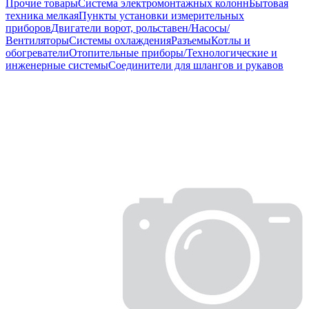
Прочие товары
Система электромонтажных колонн
Бытовая
техника мелкая
Пункты установки измерительных
приборов
Двигатели ворот, рольставен/Насосы/
Вентиляторы
Системы охлаждения
Разъемы
Котлы и
обогреватели
Отопительные приборы/Технологические и
инженерные системы
Соединители для шлангов и рукавов