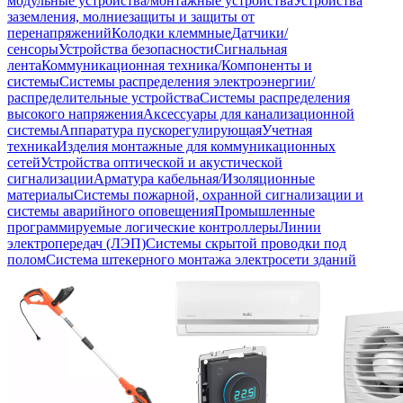
модульные устройства/монтажные устройства
Устройства
заземления, молниезащиты и защиты от
перенапряжений
Колодки клеммные
Датчики/
сенсоры
Устройства безопасности
Сигнальная
лента
Коммуникационная техника/Компоненты и
системы
Системы распределения электроэнергии/
распределительные устройства
Системы распределения
высокого напряжения
Аксессуары для канализационной
системы
Аппаратура пускорегулирующая
Учетная
техника
Изделия монтажные для коммуникационных
сетей
Устройства оптической и акустической
сигнализации
Арматура кабельная/Изоляционные
материалы
Системы пожарной, охранной сигнализации и
системы аварийного оповещения
Промышленные
программируемые логические контроллеры
Линии
электропередач (ЛЭП)
Системы скрытой проводки под
полом
Система штекерного монтажа электросети зданий