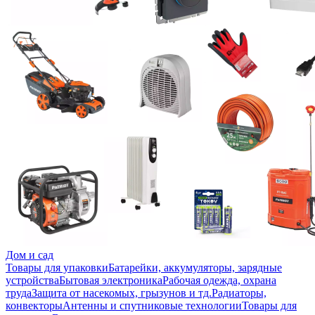
Дом и сад
Товары для упаковки
Батарейки, аккумуляторы, зарядные
устройства
Бытовая электроника
Рабочая одежда, охрана
труда
Защита от насекомых, грызунов и тд.
Радиаторы,
конвекторы
Антенны и спутниковые технологии
Товары для