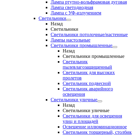
Лампа ртутно-вольфрамовая дуговая
Лампа светодиодная
Лампа с УФ-излучением
Светильники
Назад
Светильники
Светильники потолочные/настенные
Лампы настольные
Светильники промышленные
Назад
Светильники промышленные
Светильник
пылевлагозащищенный
Светильник для высоких
пролетов
Светильник подвесной
Светильник аварийного
освещения
Светильники уличные
Назад
Светильники уличные
Светильники для освещения
улиц и площадей
Освещение иллюминационное
Светильник торшерный, столбик