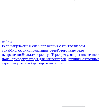
welrok
Реле напряжения
Реле напряжения с контроллером
тока
Многофункциональные реле
Розеточные реле
напряжения
Вольтамперметры
Терморегуляторы для теплого
пола
Терморегуляторы для конвекторов
Датчики
Розеточные
терморегуляторы
Адаптер
Теплый пол