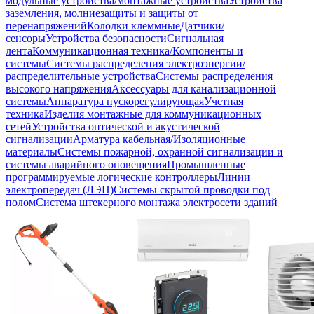
модульные устройства/монтажные устройства
Устройства
заземления, молниезащиты и защиты от
перенапряжений
Колодки клеммные
Датчики/
сенсоры
Устройства безопасности
Сигнальная
лента
Коммуникационная техника/Компоненты и
системы
Системы распределения электроэнергии/
распределительные устройства
Системы распределения
высокого напряжения
Аксессуары для канализационной
системы
Аппаратура пускорегулирующая
Учетная
техника
Изделия монтажные для коммуникационных
сетей
Устройства оптической и акустической
сигнализации
Арматура кабельная/Изоляционные
материалы
Системы пожарной, охранной сигнализации и
системы аварийного оповещения
Промышленные
программируемые логические контроллеры
Линии
электропередач (ЛЭП)
Системы скрытой проводки под
полом
Система штекерного монтажа электросети зданий