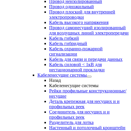
Провод неизолированный
Провод одножильный
Провод плоский для внутренней
электропроводки
Кабель высокого напряжения
Провод самонесущий изолированный
для воздушных линий электропередачи
Кабель гибкий
Кабель гибридный
Кабель охранно-пожарной
сигнализации
Кабель для связи и передачи данных
Кабель силовой < 1кВ для
нестационарной прокладки
Кабеленесущие системы
Назад
Кабеленесущие системы
Рейки профильные конструкционные/
несущие
Деталь крепежная для несущих и и
профильных реек
Соединитель для несущих и и
профильных реек
Разделитель для лотка
Настенный и потолочный кронштейн