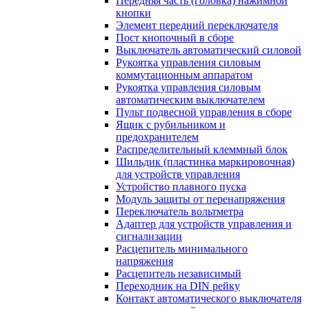
Передняя часть (головка) нажимной
кнопки
Элемент передний переключателя
Пост кнопочный в сборе
Выключатель автоматический силовой
Рукоятка управления силовым
коммутационным аппаратом
Рукоятка управления силовым
автоматическим выключателем
Пульт подвесной управления в сборе
Ящик с рубильником и
предохранителем
Распределительный клеммный блок
Шильдик (пластинка маркировочная)
для устройств управления
Устройство плавного пуска
Модуль защиты от перенапряжения
Переключатель вольтметра
Адаптер для устройств управления и
сигнализации
Расцепитель минимального
напряжения
Расцепитель независимый
Переходник на DIN рейку
Контакт автоматического выключателя