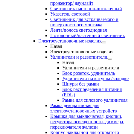
прожектор/ даунлайт
Светильник настенно-потолочный
Указатель световой
Светильник для встраиваемого и
поверхностного монтажа
Лента/полоса светодиодная
Потолочный/настенный светильник
Электроустановочные изделия
Назад
Электроустановочные изделия
Удлинители и разветвители
Назад
Удлинители и разветвители
Блок розеток, удлинитель
Удлинители на катушке/колодке
Шнуры без рамки
Блок распределения питания
(PDU)
Рамка для силового удлинителя
Рамка декоративная для
электроустановочных устройств
Крышка для выключателя, кнопки,
регулятора освещенности, диммера,
переключателя жалюзи
Корпус накладной для открытого