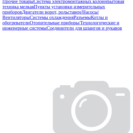
Прочие товары
Система электромонтажных колонн
Бытовая
техника мелкая
Пункты установки измерительных
приборов
Двигатели ворот, рольставен/Насосы/
Вентиляторы
Системы охлаждения
Разъемы
Котлы и
обогреватели
Отопительные приборы/Технологические и
инженерные системы
Соединители для шлангов и рукавов