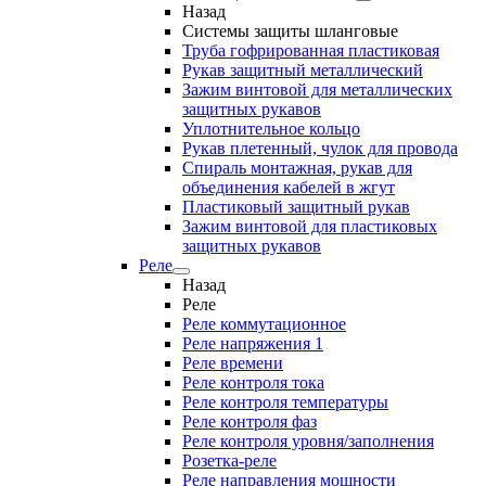
Назад
Системы защиты шланговые
Труба гофрированная пластиковая
Рукав защитный металлический
Зажим винтовой для металлических
защитных рукавов
Уплотнительное кольцо
Рукав плетенный, чулок для провода
Спираль монтажная, рукав для
объединения кабелей в жгут
Пластиковый защитный рукав
Зажим винтовой для пластиковых
защитных рукавов
Реле
Назад
Реле
Реле коммутационное
Реле напряжения 1
Реле времени
Реле контроля тока
Реле контроля температуры
Реле контроля фаз
Реле контроля уровня/заполнения
Розетка-реле
Реле направления мощности