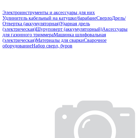
Электроинструменты и аксессуары для них
Удлинитель кабельный на катушке/барабане
Сверло
Дрель/
Отвертка (аккумуляторная)
Ударная дрель
(электрическая)
Шуруповерт (аккумуляторный)
Аксессуары
для газонного триммера
Машинка шлифовальная
(электрическая)
Материалы для сварки
Сварочное
оборудование
Набор сверл, буров