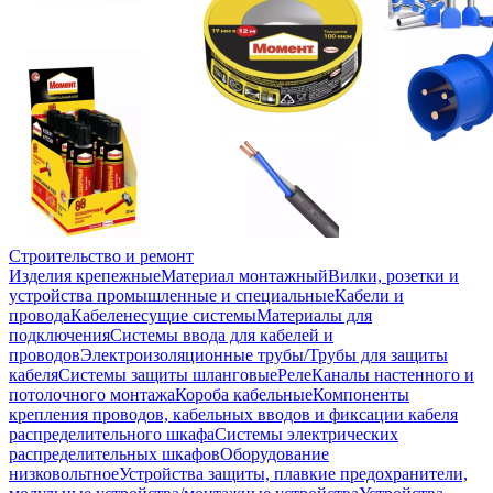
Строительство и ремонт
Изделия крепежные
Материал монтажный
Вилки, розетки и
устройства промышленные и специальные
Кабели и
провода
Кабеленесущие системы
Материалы для
подключения
Системы ввода для кабелей и
проводов
Электроизоляционные трубы/Трубы для защиты
кабеля
Системы защиты шланговые
Реле
Каналы настенного и
потолочного монтажа
Короба кабельные
Компоненты
крепления проводов, кабельных вводов и фиксации кабеля
распределительного шкафа
Системы электрических
распределительных шкафов
Оборудование
низковольтное
Устройства защиты, плавкие предохранители,