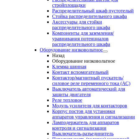
стройплощадки
Распределительный шкаф пустотелый
Стойка распределительного шкафа
Аксессуары для стойки
распределительного шкафа
Компоненты для заземления/
уравнивания потенциалов
распределительного шкафа
Оборудование низковольтное
Назад
Оборудование низковольтное
Клемма шинная
Контакт вспомогательный
Контактор/магнитный пускатель/
силовое реле переменного тока (АС)
Выключатель автоматический для
защиты двигателя
Реле тепловое
Модуль усилителя для контакторов
Корпус постов для установки
аппаратов управления и сигнализации
Ламподержатель для аппаратов
контроля и сигнализации
Выключатель-разъединитель