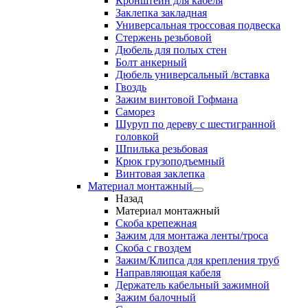
Кронштейн для кабеля
Заклепка закладная
Универсальная троссовая подвеска
Стержень резьбовой
Дюбель для полых стен
Болт анкерный
Дюбель универсальный /вставка
Гвоздь
Зажим винтовой Гофмана
Саморез
Шуруп по дереву с шестигранной
головкой
Шпилька резьбовая
Крюк грузоподъемный
Винтовая заклепка
Материал монтажный
Назад
Материал монтажный
Скоба крепежная
Зажим для монтажа ленты/троса
Скоба с гвоздем
Зажим/Клипса для крепления труб
Направляющая кабеля
Держатель кабельный зажимной
Зажим балочный