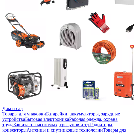
Дом и сад
Товары для упаковки
Батарейки, аккумуляторы, зарядные
устройства
Бытовая электроника
Рабочая одежда, охрана
труда
Защита от насекомых, грызунов и тд.
Радиаторы,
конвекторы
Антенны и спутниковые технологии
Товары для