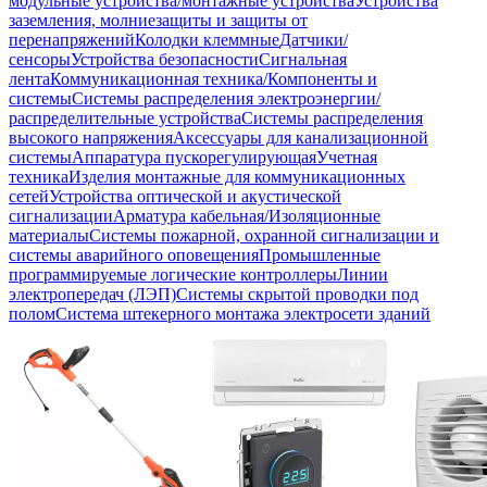
модульные устройства/монтажные устройства
Устройства
заземления, молниезащиты и защиты от
перенапряжений
Колодки клеммные
Датчики/
сенсоры
Устройства безопасности
Сигнальная
лента
Коммуникационная техника/Компоненты и
системы
Системы распределения электроэнергии/
распределительные устройства
Системы распределения
высокого напряжения
Аксессуары для канализационной
системы
Аппаратура пускорегулирующая
Учетная
техника
Изделия монтажные для коммуникационных
сетей
Устройства оптической и акустической
сигнализации
Арматура кабельная/Изоляционные
материалы
Системы пожарной, охранной сигнализации и
системы аварийного оповещения
Промышленные
программируемые логические контроллеры
Линии
электропередач (ЛЭП)
Системы скрытой проводки под
полом
Система штекерного монтажа электросети зданий