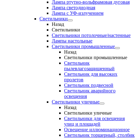
Лампа ртутно-вольфрамовая дуговая
Лампа светодиодная
Лампа с УФ-излучением
Светильники
Назад
Светильники
Светильники потолочные/настенные
Лампы настольные
Светильники промышленные
Назад
Светильники промышленные
Светильник
пылевлагозащищенный
Светильник для высоких
пролетов
Светильник подвесной
Светильник аварийного
освещения
Светильники уличные
Назад
Светильники уличные
Светильники для освещения
улиц и площадей
Освещение иллюминационное
Светильник торшерный, столбик