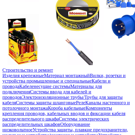
Строительство и ремонт
Изделия крепежные
Материал монтажный
Вилки, розетки и
устройства промышленные и специальные
Кабели и
провода
Кабеленесущие системы
Материалы для
подключения
Системы ввода для кабелей и
проводов
Электроизоляционные трубы/Трубы для защиты
кабеля
Системы защиты шланговые
Реле
Каналы настенного и
потолочного монтажа
Короба кабельные
Компоненты
крепления проводов, кабельных вводов и фиксации кабеля
распределительного шкафа
Системы электрических
распределительных шкафов
Оборудование
низковольтное
Устройства защиты, плавкие предохранители,