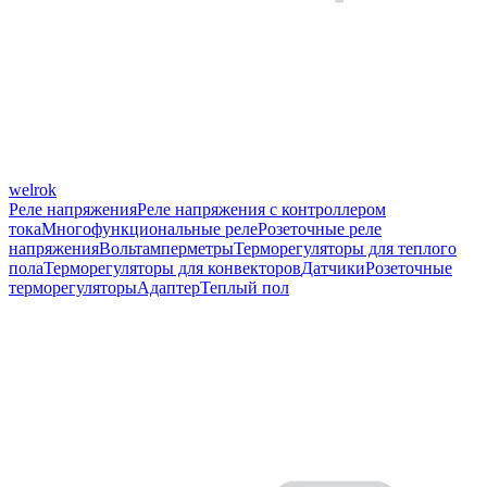
welrok
Реле напряжения
Реле напряжения с контроллером
тока
Многофункциональные реле
Розеточные реле
напряжения
Вольтамперметры
Терморегуляторы для теплого
пола
Терморегуляторы для конвекторов
Датчики
Розеточные
терморегуляторы
Адаптер
Теплый пол