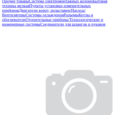
Прочие товары
Система электромонтажных колонн
Бытовая
техника мелкая
Пункты установки измерительных
приборов
Двигатели ворот, рольставен/Насосы/
Вентиляторы
Системы охлаждения
Разъемы
Котлы и
обогреватели
Отопительные приборы/Технологические и
инженерные системы
Соединители для шлангов и рукавов