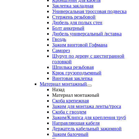
Кронштейн для кабеля
Заклепка закладная
Универсальная троссовая подвеска
Стержень резьбовой
Дюбель для полых стен
Болт анкерный
Дюбель универсальный /вставка
Гвоздь
Зажим винтовой Гофмана
Саморез
Шуруп по дереву с шестигранной
головкой
Шпилька резьбовая
Крюк грузоподъемный
Винтовая заклепка
Материал монтажный
Назад
Материал монтажный
Скоба крепежная
Зажим для монтажа ленты/троса
Скоба с гвоздем
Зажим/Клипса для крепления труб
Направляющая кабеля
Держатель кабельный зажимной
Зажим балочный