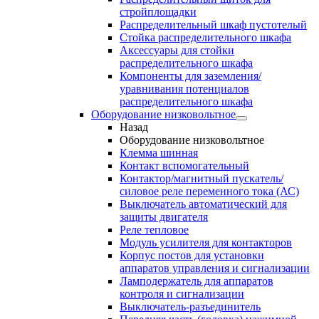
стройплощадки
Распределительный шкаф пустотелый
Стойка распределительного шкафа
Аксессуары для стойки
распределительного шкафа
Компоненты для заземления/
уравнивания потенциалов
распределительного шкафа
Оборудование низковольтное
Назад
Оборудование низковольтное
Клемма шинная
Контакт вспомогательный
Контактор/магнитный пускатель/
силовое реле переменного тока (АС)
Выключатель автоматический для
защиты двигателя
Реле тепловое
Модуль усилителя для контакторов
Корпус постов для установки
аппаратов управления и сигнализации
Ламподержатель для аппаратов
контроля и сигнализации
Выключатель-разъединитель