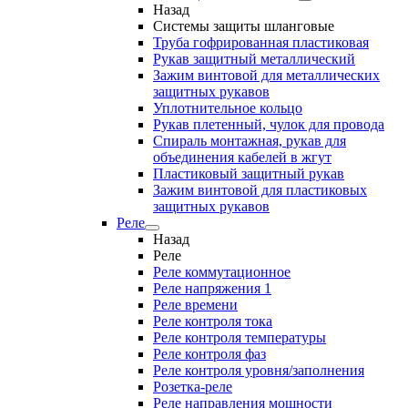
Назад
Системы защиты шланговые
Труба гофрированная пластиковая
Рукав защитный металлический
Зажим винтовой для металлических
защитных рукавов
Уплотнительное кольцо
Рукав плетенный, чулок для провода
Спираль монтажная, рукав для
объединения кабелей в жгут
Пластиковый защитный рукав
Зажим винтовой для пластиковых
защитных рукавов
Реле
Назад
Реле
Реле коммутационное
Реле напряжения 1
Реле времени
Реле контроля тока
Реле контроля температуры
Реле контроля фаз
Реле контроля уровня/заполнения
Розетка-реле
Реле направления мощности