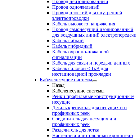
Провод неизолированный
Провод одножильный
Провод плоский для внутренней
электропроводки
Кабель высокого напряжения
Провод самонесущий изолированный
для воздушных линий электропередачи
Кабель гибкий
Кабель гибридный
Кабель охранно-пожарной
сигнализации
Кабель для связи и передачи данных
Кабель силовой < 1кВ для
нестационарной прокладки
Кабеленесущие системы
Назад
Кабеленесущие системы
Рейки профильные конструкционные/
несущие
Деталь крепежная для несущих и и
профильных реек
Соединитель для несущих и и
профильных реек
Разделитель для лотка
Настенный и потолочный кронштейн