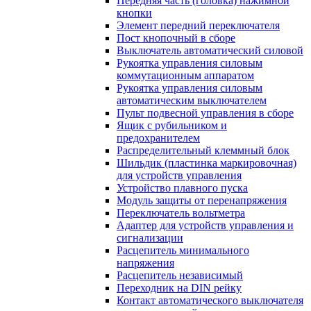
Передняя часть (головка) нажимной
кнопки
Элемент передний переключателя
Пост кнопочный в сборе
Выключатель автоматический силовой
Рукоятка управления силовым
коммутационным аппаратом
Рукоятка управления силовым
автоматическим выключателем
Пульт подвесной управления в сборе
Ящик с рубильником и
предохранителем
Распределительный клеммный блок
Шильдик (пластинка маркировочная)
для устройств управления
Устройство плавного пуска
Модуль защиты от перенапряжения
Переключатель вольтметра
Адаптер для устройств управления и
сигнализации
Расцепитель минимального
напряжения
Расцепитель независимый
Переходник на DIN рейку
Контакт автоматического выключателя