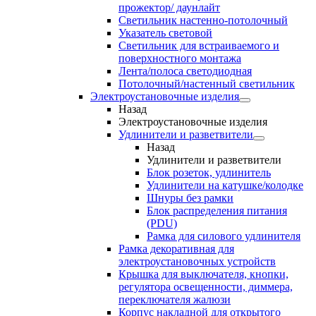
прожектор/ даунлайт
Светильник настенно-потолочный
Указатель световой
Светильник для встраиваемого и
поверхностного монтажа
Лента/полоса светодиодная
Потолочный/настенный светильник
Электроустановочные изделия
Назад
Электроустановочные изделия
Удлинители и разветвители
Назад
Удлинители и разветвители
Блок розеток, удлинитель
Удлинители на катушке/колодке
Шнуры без рамки
Блок распределения питания
(PDU)
Рамка для силового удлинителя
Рамка декоративная для
электроустановочных устройств
Крышка для выключателя, кнопки,
регулятора освещенности, диммера,
переключателя жалюзи
Корпус накладной для открытого