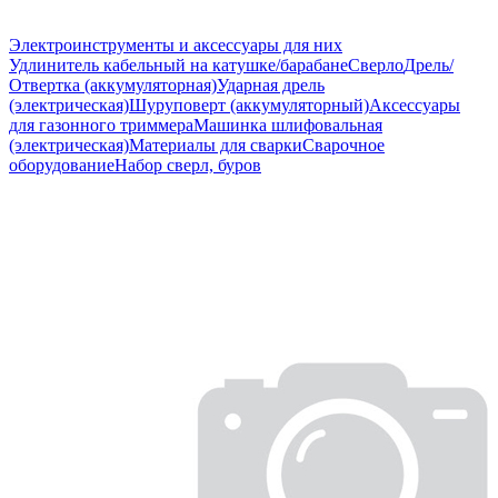
Электроинструменты и аксессуары для них
Удлинитель кабельный на катушке/барабане
Сверло
Дрель/
Отвертка (аккумуляторная)
Ударная дрель
(электрическая)
Шуруповерт (аккумуляторный)
Аксессуары
для газонного триммера
Машинка шлифовальная
(электрическая)
Материалы для сварки
Сварочное
оборудование
Набор сверл, буров