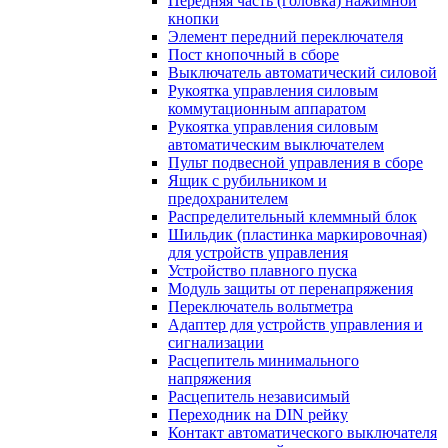
Передняя часть (головка) нажимной
кнопки
Элемент передний переключателя
Пост кнопочный в сборе
Выключатель автоматический силовой
Рукоятка управления силовым
коммутационным аппаратом
Рукоятка управления силовым
автоматическим выключателем
Пульт подвесной управления в сборе
Ящик с рубильником и
предохранителем
Распределительный клеммный блок
Шильдик (пластинка маркировочная)
для устройств управления
Устройство плавного пуска
Модуль защиты от перенапряжения
Переключатель вольтметра
Адаптер для устройств управления и
сигнализации
Расцепитель минимального
напряжения
Расцепитель независимый
Переходник на DIN рейку
Контакт автоматического выключателя