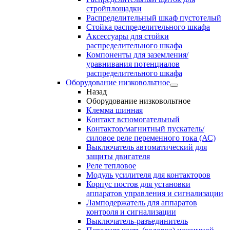
стройплощадки
Распределительный шкаф пустотелый
Стойка распределительного шкафа
Аксессуары для стойки
распределительного шкафа
Компоненты для заземления/
уравнивания потенциалов
распределительного шкафа
Оборудование низковольтное
Назад
Оборудование низковольтное
Клемма шинная
Контакт вспомогательный
Контактор/магнитный пускатель/
силовое реле переменного тока (АС)
Выключатель автоматический для
защиты двигателя
Реле тепловое
Модуль усилителя для контакторов
Корпус постов для установки
аппаратов управления и сигнализации
Ламподержатель для аппаратов
контроля и сигнализации
Выключатель-разъединитель