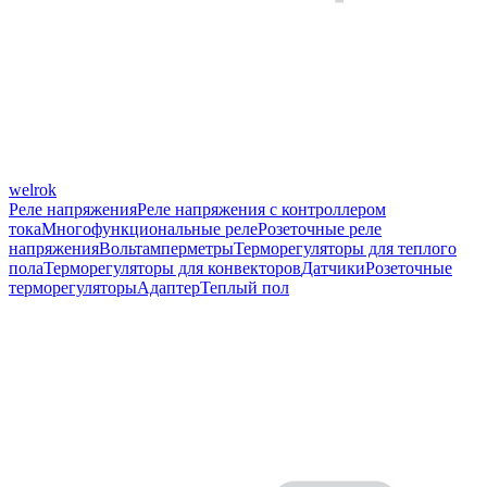
welrok
Реле напряжения
Реле напряжения с контроллером
тока
Многофункциональные реле
Розеточные реле
напряжения
Вольтамперметры
Терморегуляторы для теплого
пола
Терморегуляторы для конвекторов
Датчики
Розеточные
терморегуляторы
Адаптер
Теплый пол