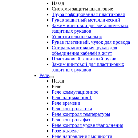
Назад
Системы защиты шланговые
Труба гофрированная пластиковая
Рукав защитный металлический
Зажим винтовой для металлических
защитных рукавов
Уплотнительное кольцо
Рукав плетенный, чулок для провода
Спираль монтажная, рукав для
объединения кабелей в жгут
Пластиковый защитный рукав
Зажим винтовой для пластиковых
защитных рукавов
Реле
Назад
Реле
Реле коммутационное
Реле напряжения 1
Реле времени
Реле контроля тока
Реле контроля температуры
Реле контроля фаз
Реле контроля уровня/заполнения
Розетка-реле
Реле направления мощности