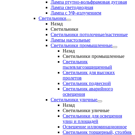
Лампа ртутно-вольфрамовая дуговая
Лампа светодиодная
Лампа с УФ-излучением
Светильники
Назад
Светильники
Светильники потолочные/настенные
Лампы настольные
Светильники промышленные
Назад
Светильники промышленные
Светильник
пылевлагозащищенный
Светильник для высоких
пролетов
Светильник подвесной
Светильник аварийного
освещения
Светильники уличные
Назад
Светильники уличные
Светильники для освещения
улиц и площадей
Освещение иллюминационное
Светильник торшерный, столбик