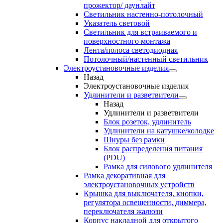
прожектор/ даунлайт
Светильник настенно-потолочный
Указатель световой
Светильник для встраиваемого и
поверхностного монтажа
Лента/полоса светодиодная
Потолочный/настенный светильник
Электроустановочные изделия
Назад
Электроустановочные изделия
Удлинители и разветвители
Назад
Удлинители и разветвители
Блок розеток, удлинитель
Удлинители на катушке/колодке
Шнуры без рамки
Блок распределения питания
(PDU)
Рамка для силового удлинителя
Рамка декоративная для
электроустановочных устройств
Крышка для выключателя, кнопки,
регулятора освещенности, диммера,
переключателя жалюзи
Корпус накладной для открытого