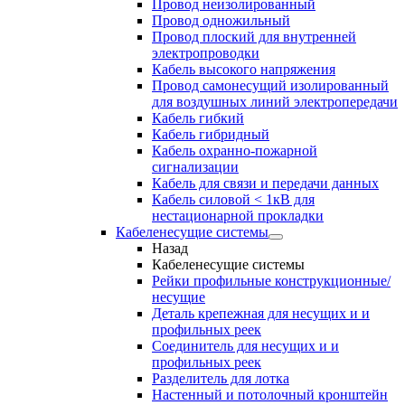
Провод неизолированный
Провод одножильный
Провод плоский для внутренней
электропроводки
Кабель высокого напряжения
Провод самонесущий изолированный
для воздушных линий электропередачи
Кабель гибкий
Кабель гибридный
Кабель охранно-пожарной
сигнализации
Кабель для связи и передачи данных
Кабель силовой < 1кВ для
нестационарной прокладки
Кабеленесущие системы
Назад
Кабеленесущие системы
Рейки профильные конструкционные/
несущие
Деталь крепежная для несущих и и
профильных реек
Соединитель для несущих и и
профильных реек
Разделитель для лотка
Настенный и потолочный кронштейн