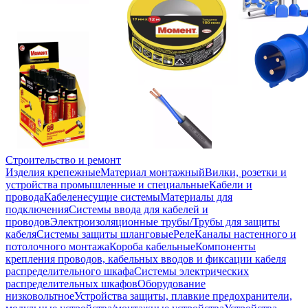
Строительство и ремонт
Изделия крепежные
Материал монтажный
Вилки, розетки и
устройства промышленные и специальные
Кабели и
провода
Кабеленесущие системы
Материалы для
подключения
Системы ввода для кабелей и
проводов
Электроизоляционные трубы/Трубы для защиты
кабеля
Системы защиты шланговые
Реле
Каналы настенного и
потолочного монтажа
Короба кабельные
Компоненты
крепления проводов, кабельных вводов и фиксации кабеля
распределительного шкафа
Системы электрических
распределительных шкафов
Оборудование
низковольтное
Устройства защиты, плавкие предохранители,