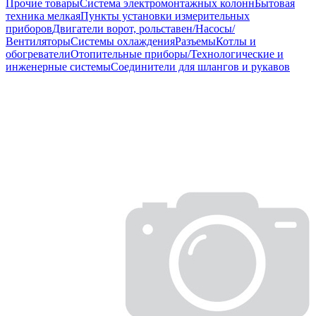
Прочие товары
Система электромонтажных колонн
Бытовая
техника мелкая
Пункты установки измерительных
приборов
Двигатели ворот, рольставен/Насосы/
Вентиляторы
Системы охлаждения
Разъемы
Котлы и
обогреватели
Отопительные приборы/Технологические и
инженерные системы
Соединители для шлангов и рукавов