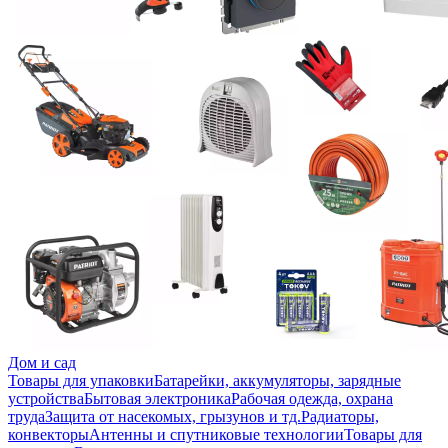
Дом и сад
Товары для упаковки
Батарейки, аккумуляторы, зарядные
устройства
Бытовая электроника
Рабочая одежда, охрана
труда
Защита от насекомых, грызунов и тд.
Радиаторы,
конвекторы
Антенны и спутниковые технологии
Товары для