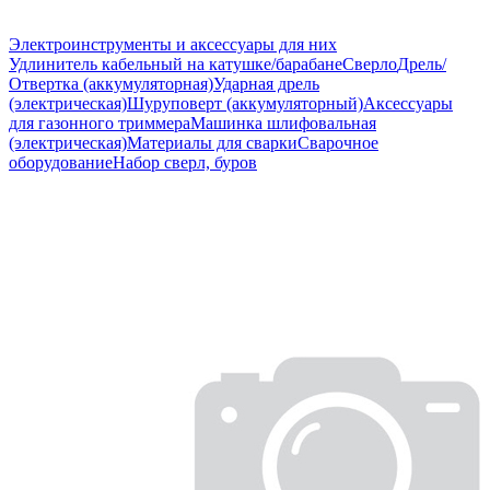
Электроинструменты и аксессуары для них
Удлинитель кабельный на катушке/барабане
Сверло
Дрель/
Отвертка (аккумуляторная)
Ударная дрель
(электрическая)
Шуруповерт (аккумуляторный)
Аксессуары
для газонного триммера
Машинка шлифовальная
(электрическая)
Материалы для сварки
Сварочное
оборудование
Набор сверл, буров