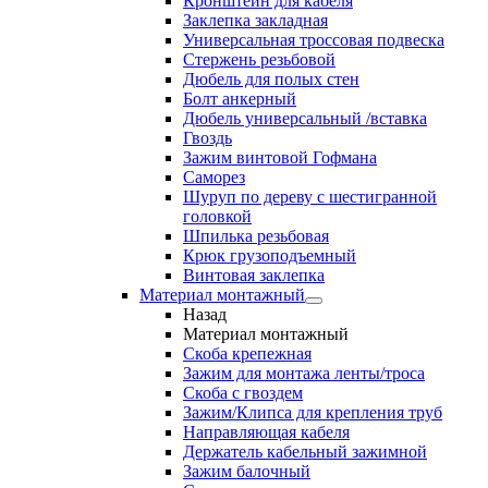
Кронштейн для кабеля
Заклепка закладная
Универсальная троссовая подвеска
Стержень резьбовой
Дюбель для полых стен
Болт анкерный
Дюбель универсальный /вставка
Гвоздь
Зажим винтовой Гофмана
Саморез
Шуруп по дереву с шестигранной
головкой
Шпилька резьбовая
Крюк грузоподъемный
Винтовая заклепка
Материал монтажный
Назад
Материал монтажный
Скоба крепежная
Зажим для монтажа ленты/троса
Скоба с гвоздем
Зажим/Клипса для крепления труб
Направляющая кабеля
Держатель кабельный зажимной
Зажим балочный