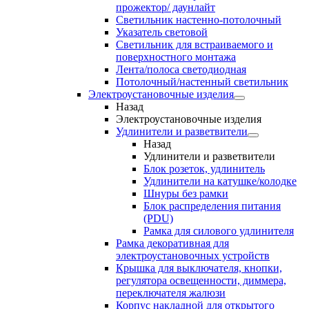
прожектор/ даунлайт
Светильник настенно-потолочный
Указатель световой
Светильник для встраиваемого и
поверхностного монтажа
Лента/полоса светодиодная
Потолочный/настенный светильник
Электроустановочные изделия
Назад
Электроустановочные изделия
Удлинители и разветвители
Назад
Удлинители и разветвители
Блок розеток, удлинитель
Удлинители на катушке/колодке
Шнуры без рамки
Блок распределения питания
(PDU)
Рамка для силового удлинителя
Рамка декоративная для
электроустановочных устройств
Крышка для выключателя, кнопки,
регулятора освещенности, диммера,
переключателя жалюзи
Корпус накладной для открытого