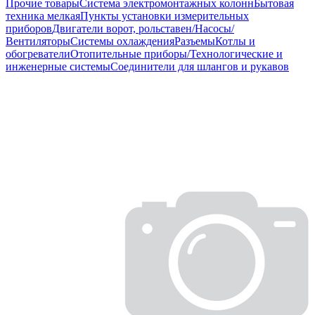
Прочие товары
Система электромонтажных колонн
Бытовая
техника мелкая
Пункты установки измерительных
приборов
Двигатели ворот, рольставен/Насосы/
Вентиляторы
Системы охлаждения
Разъемы
Котлы и
обогреватели
Отопительные приборы/Технологические и
инженерные системы
Соединители для шлангов и рукавов