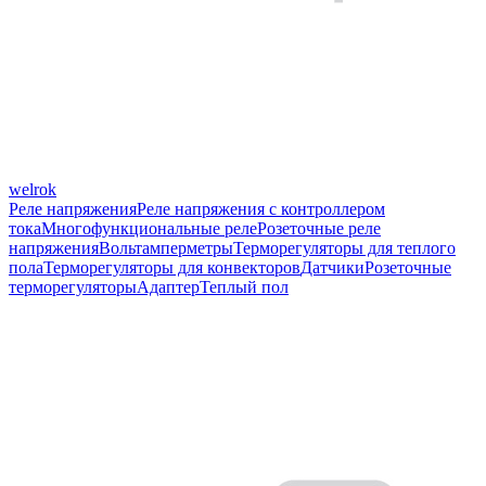
welrok
Реле напряжения
Реле напряжения с контроллером
тока
Многофункциональные реле
Розеточные реле
напряжения
Вольтамперметры
Терморегуляторы для теплого
пола
Терморегуляторы для конвекторов
Датчики
Розеточные
терморегуляторы
Адаптер
Теплый пол