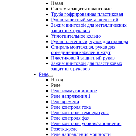
Назад
Системы защиты шланговые
Труба гофрированная пластиковая
Рукав защитный металлический
Зажим винтовой для металлических
защитных рукавов
Уплотнительное кольцо
Рукав плетенный, чулок для провода
Спираль монтажная, рукав для
объединения кабелей в жгут
Пластиковый защитный рукав
Зажим винтовой для пластиковых
защитных рукавов
Реле
Назад
Реле
Реле коммутационное
Реле напряжения 1
Реле времени
Реле контроля тока
Реле контроля температуры
Реле контроля фаз
Реле контроля уровня/заполнения
Розетка-реле
Реле направления мощности