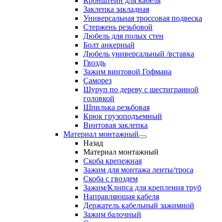
Кронштейн для кабеля
Заклепка закладная
Универсальная троссовая подвеска
Стержень резьбовой
Дюбель для полых стен
Болт анкерный
Дюбель универсальный /вставка
Гвоздь
Зажим винтовой Гофмана
Саморез
Шуруп по дереву с шестигранной
головкой
Шпилька резьбовая
Крюк грузоподъемный
Винтовая заклепка
Материал монтажный
Назад
Материал монтажный
Скоба крепежная
Зажим для монтажа ленты/троса
Скоба с гвоздем
Зажим/Клипса для крепления труб
Направляющая кабеля
Держатель кабельный зажимной
Зажим балочный