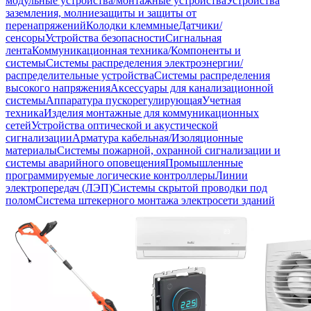
модульные устройства/монтажные устройства
Устройства
заземления, молниезащиты и защиты от
перенапряжений
Колодки клеммные
Датчики/
сенсоры
Устройства безопасности
Сигнальная
лента
Коммуникационная техника/Компоненты и
системы
Системы распределения электроэнергии/
распределительные устройства
Системы распределения
высокого напряжения
Аксессуары для канализационной
системы
Аппаратура пускорегулирующая
Учетная
техника
Изделия монтажные для коммуникационных
сетей
Устройства оптической и акустической
сигнализации
Арматура кабельная/Изоляционные
материалы
Системы пожарной, охранной сигнализации и
системы аварийного оповещения
Промышленные
программируемые логические контроллеры
Линии
электропередач (ЛЭП)
Системы скрытой проводки под
полом
Система штекерного монтажа электросети зданий