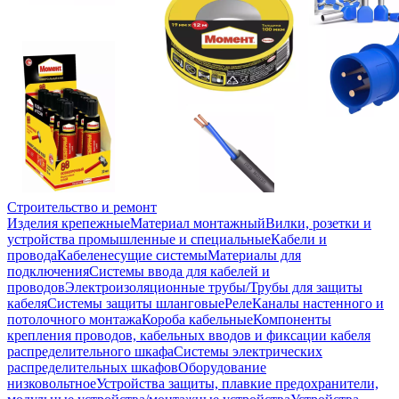
Строительство и ремонт
Изделия крепежные
Материал монтажный
Вилки, розетки и
устройства промышленные и специальные
Кабели и
провода
Кабеленесущие системы
Материалы для
подключения
Системы ввода для кабелей и
проводов
Электроизоляционные трубы/Трубы для защиты
кабеля
Системы защиты шланговые
Реле
Каналы настенного и
потолочного монтажа
Короба кабельные
Компоненты
крепления проводов, кабельных вводов и фиксации кабеля
распределительного шкафа
Системы электрических
распределительных шкафов
Оборудование
низковольтное
Устройства защиты, плавкие предохранители,