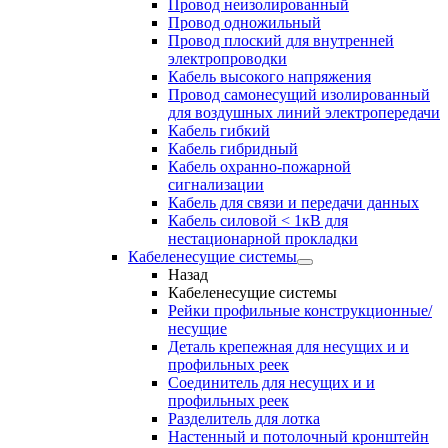
Провод неизолированный
Провод одножильный
Провод плоский для внутренней
электропроводки
Кабель высокого напряжения
Провод самонесущий изолированный
для воздушных линий электропередачи
Кабель гибкий
Кабель гибридный
Кабель охранно-пожарной
сигнализации
Кабель для связи и передачи данных
Кабель силовой < 1кВ для
нестационарной прокладки
Кабеленесущие системы
Назад
Кабеленесущие системы
Рейки профильные конструкционные/
несущие
Деталь крепежная для несущих и и
профильных реек
Соединитель для несущих и и
профильных реек
Разделитель для лотка
Настенный и потолочный кронштейн