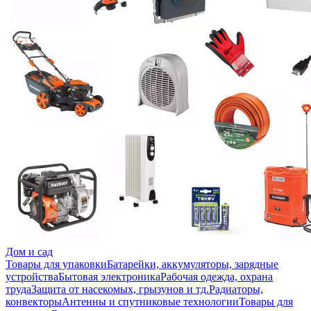
Дом и сад
Товары для упаковки
Батарейки, аккумуляторы, зарядные
устройства
Бытовая электроника
Рабочая одежда, охрана
труда
Защита от насекомых, грызунов и тд.
Радиаторы,
конвекторы
Антенны и спутниковые технологии
Товары для