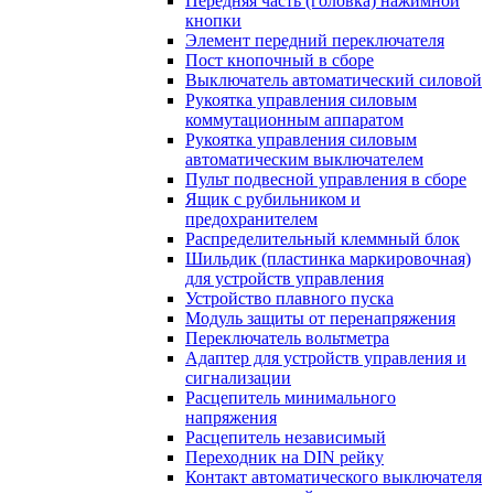
Передняя часть (головка) нажимной
кнопки
Элемент передний переключателя
Пост кнопочный в сборе
Выключатель автоматический силовой
Рукоятка управления силовым
коммутационным аппаратом
Рукоятка управления силовым
автоматическим выключателем
Пульт подвесной управления в сборе
Ящик с рубильником и
предохранителем
Распределительный клеммный блок
Шильдик (пластинка маркировочная)
для устройств управления
Устройство плавного пуска
Модуль защиты от перенапряжения
Переключатель вольтметра
Адаптер для устройств управления и
сигнализации
Расцепитель минимального
напряжения
Расцепитель независимый
Переходник на DIN рейку
Контакт автоматического выключателя