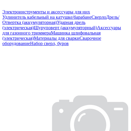
Электроинструменты и аксессуары для них
Удлинитель кабельный на катушке/барабане
Сверло
Дрель/
Отвертка (аккумуляторная)
Ударная дрель
(электрическая)
Шуруповерт (аккумуляторный)
Аксессуары
для газонного триммера
Машинка шлифовальная
(электрическая)
Материалы для сварки
Сварочное
оборудование
Набор сверл, буров