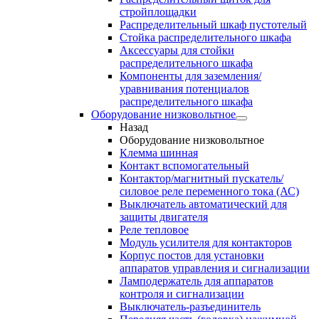
стройплощадки
Распределительный шкаф пустотелый
Стойка распределительного шкафа
Аксессуары для стойки
распределительного шкафа
Компоненты для заземления/
уравнивания потенциалов
распределительного шкафа
Оборудование низковольтное
Назад
Оборудование низковольтное
Клемма шинная
Контакт вспомогательный
Контактор/магнитный пускатель/
силовое реле переменного тока (АС)
Выключатель автоматический для
защиты двигателя
Реле тепловое
Модуль усилителя для контакторов
Корпус постов для установки
аппаратов управления и сигнализации
Ламподержатель для аппаратов
контроля и сигнализации
Выключатель-разъединитель