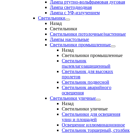
Лампа ртутно-вольфрамовая дуговая
Лампа светодиодная
Лампа с УФ-излучением
Светильники
Назад
Светильники
Светильники потолочные/настенные
Лампы настольные
Светильники промышленные
Назад
Светильники промышленные
Светильник
пылевлагозащищенный
Светильник для высоких
пролетов
Светильник подвесной
Светильник аварийного
освещения
Светильники уличные
Назад
Светильники уличные
Светильники для освещения
улиц и площадей
Освещение иллюминационное
Светильник торшерный, столбик