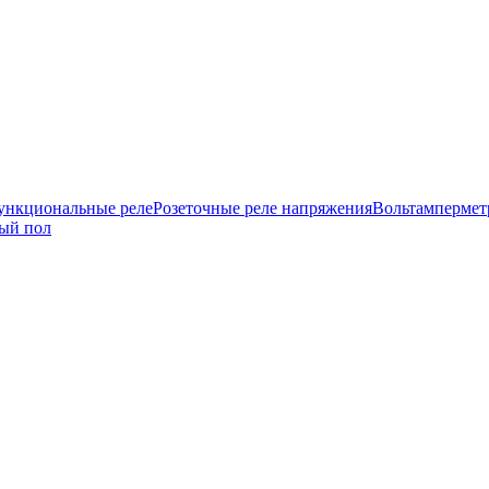
нкциональные реле
Розеточные реле напряжения
Вольтамперме
ый пол