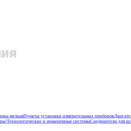
ника мелкая
Пункты установки измерительных приборов
Двигате
ры/Технологические и инженерные системы
Соединители для шл