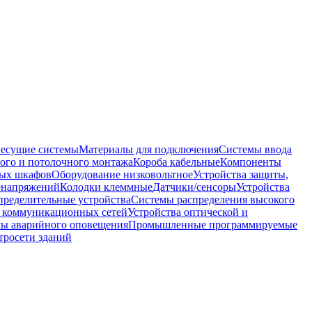
несущие системы
Материалы для подключения
Системы ввода
ого и потолочного монтажа
Короба кабельные
Компоненты
ных шкафов
Оборудование низковольтное
Устройства защиты,
ренапряжений
Колодки клеммные
Датчики/сенсоры
Устройства
пределительные устройства
Системы распределения высокого
 коммуникационных сетей
Устройства оптической и
мы аварийного оповещения
Промышленные программируемые
тросети зданий