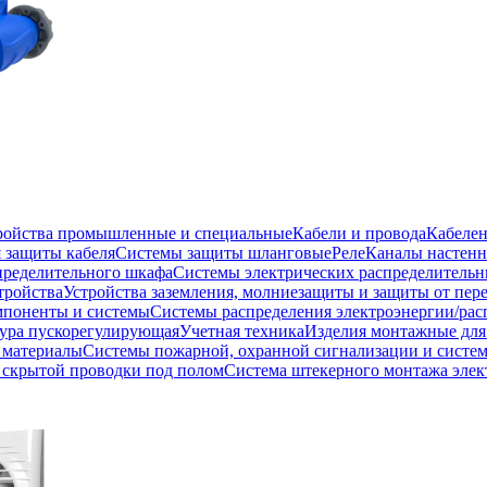
тройства промышленные и специальные
Кабели и провода
Кабеле
 защиты кабеля
Системы защиты шланговые
Реле
Каналы настенн
пределительного шкафа
Системы электрических распределитель
тройства
Устройства заземления, молниезащиты и защиты от пе
мпоненты и системы
Системы распределения электроэнергии/рас
ура пускорегулирующая
Учетная техника
Изделия монтажные для
 материалы
Системы пожарной, охранной сигнализации и систе
скрытой проводки под полом
Система штекерного монтажа элек