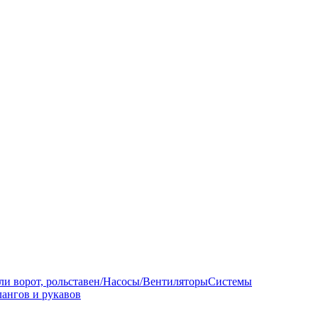
ли ворот, рольставен/Насосы/Вентиляторы
Системы
ангов и рукавов