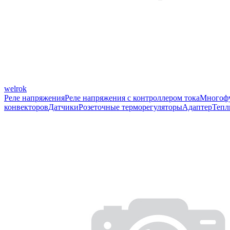
welrok
Реле напряжения
Реле напряжения с контроллером тока
Многофу
конвекторов
Датчики
Розеточные терморегуляторы
Адаптер
Тепл