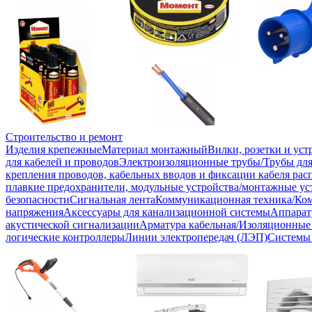
Строительство и ремонт
Изделия крепежные
Материал монтажный
Вилки, розетки и ус
для кабелей и проводов
Электроизоляционные трубы/Трубы для
крепления проводов, кабельных вводов и фиксации кабеля рас
плавкие предохранители, модульные устройства/монтажные ус
безопасности
Сигнальная лента
Коммуникационная техника/Ко
напряжения
Аксессуары для канализационной системы
Аппарат
акустической сигнализации
Арматура кабельная/Изоляционные
логические контроллеры
Линии электропередач (ЛЭП)
Системы 