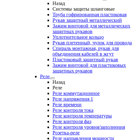
Назад
Системы защиты шланговые
Труба гофрированная пластиковая
Рукав защитный металлический
Зажим винтовой для металлических
защитных рукавов
Уплотнительное кольцо
Рукав плетенный, чулок для провода
Спираль монтажная, рукав для
объединения кабелей в жгут
Пластиковый защитный рукав
Зажим винтовой для пластиковых
защитных рукавов
Реле
Назад
Реле
Реле коммутационное
Реле напряжения 1
Реле времени
Реле контроля тока
Реле контроля температуры
Реле контроля фаз
Реле контроля уровня/заполнения
Розетка-реле
Реле направления мощности