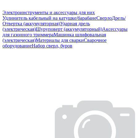
Электроинструменты и аксессуары для них
Удлинитель кабельный на катушке/барабане
Сверло
Дрель/
Отвертка (аккумуляторная)
Ударная дрель
(электрическая)
Шуруповерт (аккумуляторный)
Аксессуары
для газонного триммера
Машинка шлифовальная
(электрическая)
Материалы для сварки
Сварочное
оборудование
Набор сверл, буров