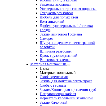
Кронштейн для кабеля
Заклепка закладная
Универсальная троссовая подвеска
Стержень резьбовой
Дюбель для полых стен
Болт анкерный
Дюбель универсальный /вставка
Гвоздь
Зажим винтовой Гофмана
Саморез
Шуруп по дереву с шестигранной
головкой
Шпилька резьбовая
Крюк грузоподъемный
Винтовая заклепка
Материал монтажный
Назад
Материал монтажный
Скоба крепежная
Зажим для монтажа ленты/троса
Скоба с гвоздем
Зажим/Клипса для крепления труб
Направляющая кабеля
Держатель кабельный зажимной
Зажим балочный