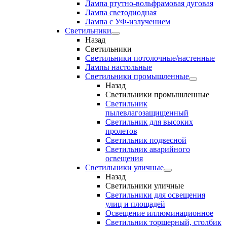
Лампа ртутно-вольфрамовая дуговая
Лампа светодиодная
Лампа с УФ-излучением
Светильники
Назад
Светильники
Светильники потолочные/настенные
Лампы настольные
Светильники промышленные
Назад
Светильники промышленные
Светильник
пылевлагозащищенный
Светильник для высоких
пролетов
Светильник подвесной
Светильник аварийного
освещения
Светильники уличные
Назад
Светильники уличные
Светильники для освещения
улиц и площадей
Освещение иллюминационное
Светильник торшерный, столбик