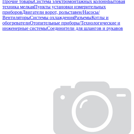
Прочие товары
Система электромонтажных колонн
Бытовая
техника мелкая
Пункты установки измерительных
приборов
Двигатели ворот, рольставен/Насосы/
Вентиляторы
Системы охлаждения
Разъемы
Котлы и
обогреватели
Отопительные приборы/Технологические и
инженерные системы
Соединители для шлангов и рукавов