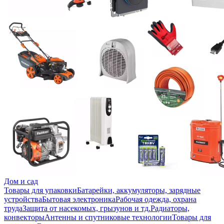
Дом и сад
Товары для упаковки
Батарейки, аккумуляторы, зарядные
устройства
Бытовая электроника
Рабочая одежда, охрана
труда
Защита от насекомых, грызунов и тд.
Радиаторы,
конвекторы
Антенны и спутниковые технологии
Товары для