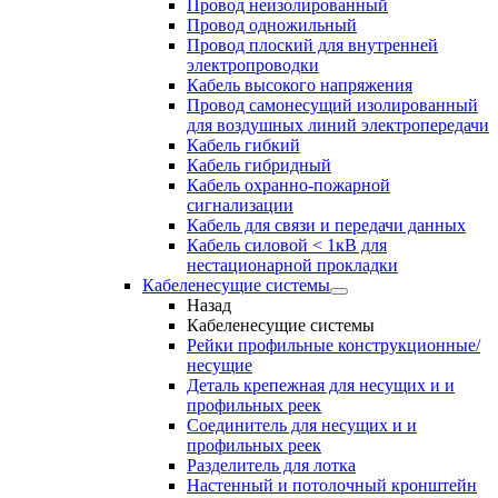
Провод неизолированный
Провод одножильный
Провод плоский для внутренней
электропроводки
Кабель высокого напряжения
Провод самонесущий изолированный
для воздушных линий электропередачи
Кабель гибкий
Кабель гибридный
Кабель охранно-пожарной
сигнализации
Кабель для связи и передачи данных
Кабель силовой < 1кВ для
нестационарной прокладки
Кабеленесущие системы
Назад
Кабеленесущие системы
Рейки профильные конструкционные/
несущие
Деталь крепежная для несущих и и
профильных реек
Соединитель для несущих и и
профильных реек
Разделитель для лотка
Настенный и потолочный кронштейн