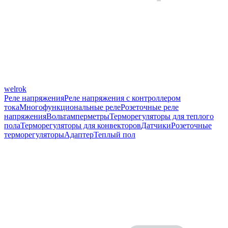
welrok
Реле напряжения
Реле напряжения с контроллером
тока
Многофункциональные реле
Розеточные реле
напряжения
Вольтамперметры
Терморегуляторы для теплого
пола
Терморегуляторы для конвекторов
Датчики
Розеточные
терморегуляторы
Адаптер
Теплый пол