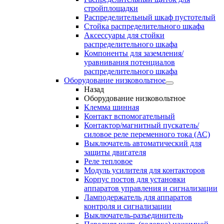
стройплощадки
Распределительный шкаф пустотелый
Стойка распределительного шкафа
Аксессуары для стойки
распределительного шкафа
Компоненты для заземления/
уравнивания потенциалов
распределительного шкафа
Оборудование низковольтное
Назад
Оборудование низковольтное
Клемма шинная
Контакт вспомогательный
Контактор/магнитный пускатель/
силовое реле переменного тока (АС)
Выключатель автоматический для
защиты двигателя
Реле тепловое
Модуль усилителя для контакторов
Корпус постов для установки
аппаратов управления и сигнализации
Ламподержатель для аппаратов
контроля и сигнализации
Выключатель-разъединитель