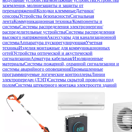
модульные устройства/монтажные устройства
Устройства
заземления, молниезащиты и защиты от
перенапряжений
Колодки клеммные
Датчики/
сенсоры
Устройства безопасности
Сигнальная
лента
Коммуникационная техника/Компоненты и
системы
Системы распределения электроэнергии/
распределительные устройства
Системы распределения
высокого напряжения
Аксессуары для канализационной
системы
Аппаратура пускорегулирующая
Учетная
техника
Изделия монтажные для коммуникационных
сетей
Устройства оптической и акустической
сигнализации
Арматура кабельная/Изоляционные
материалы
Системы пожарной, охранной сигнализации и
системы аварийного оповещения
Промышленные
программируемые логические контроллеры
Линии
электропередач (ЛЭП)
Системы скрытой проводки под
полом
Система штекерного монтажа электросети зданий