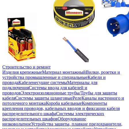
Строительство и ремонт
Изделия крепежные
Материал монтажный
Вилки, розетки и
устройства промышленные и специальные
Кабели и
провода
Кабеленесущие системы
Материалы для
подключения
Системы ввода для кабелей и
проводов
Электроизоляционные трубы/Трубы для защиты
кабеля
Системы защиты шланговые
Реле
Каналы настенного и
потолочного монтажа
Короба кабельные
Компоненты
крепления проводов, кабельных вводов и фиксации кабеля
распределительного шкафа
Системы электрических
распределительных шкафов
Оборудование
низковольтное
Устройства защиты, плавкие предохранители,