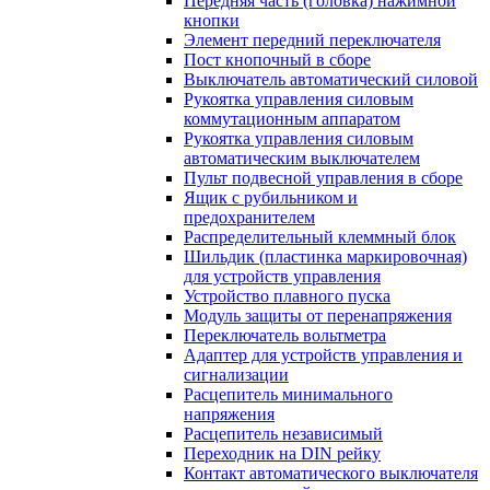
Передняя часть (головка) нажимной
кнопки
Элемент передний переключателя
Пост кнопочный в сборе
Выключатель автоматический силовой
Рукоятка управления силовым
коммутационным аппаратом
Рукоятка управления силовым
автоматическим выключателем
Пульт подвесной управления в сборе
Ящик с рубильником и
предохранителем
Распределительный клеммный блок
Шильдик (пластинка маркировочная)
для устройств управления
Устройство плавного пуска
Модуль защиты от перенапряжения
Переключатель вольтметра
Адаптер для устройств управления и
сигнализации
Расцепитель минимального
напряжения
Расцепитель независимый
Переходник на DIN рейку
Контакт автоматического выключателя