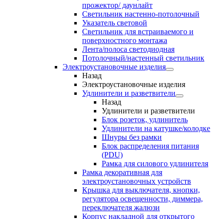
прожектор/ даунлайт
Светильник настенно-потолочный
Указатель световой
Светильник для встраиваемого и
поверхностного монтажа
Лента/полоса светодиодная
Потолочный/настенный светильник
Электроустановочные изделия
Назад
Электроустановочные изделия
Удлинители и разветвители
Назад
Удлинители и разветвители
Блок розеток, удлинитель
Удлинители на катушке/колодке
Шнуры без рамки
Блок распределения питания
(PDU)
Рамка для силового удлинителя
Рамка декоративная для
электроустановочных устройств
Крышка для выключателя, кнопки,
регулятора освещенности, диммера,
переключателя жалюзи
Корпус накладной для открытого