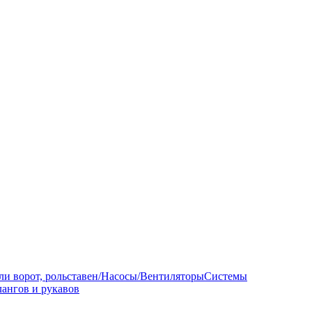
ли ворот, рольставен/Насосы/Вентиляторы
Системы
ангов и рукавов