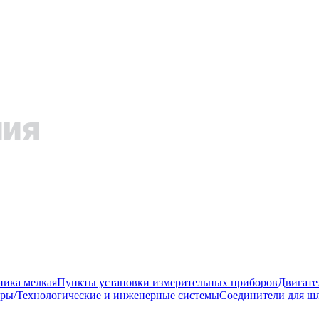
ника мелкая
Пункты установки измерительных приборов
Двигате
ры/Технологические и инженерные системы
Соединители для шл