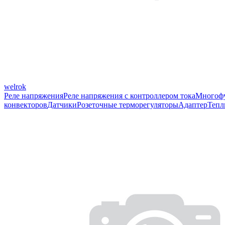
welrok
Реле напряжения
Реле напряжения с контроллером тока
Многофу
конвекторов
Датчики
Розеточные терморегуляторы
Адаптер
Тепл