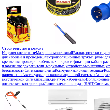
Строительство и ремонт
Изделия крепежные
Материал монтажный
Вилки, розетки и ус
для кабелей и проводов
Электроизоляционные трубы/Трубы для
крепления проводов, кабельных вводов и фиксации кабеля рас
плавкие предохранители, модульные устройства/монтажные ус
безопасности
Сигнальная лента
Коммуникационная техника/Ко
напряжения
Аксессуары для канализационной системы
Аппарат
акустической сигнализации
Арматура кабельная/Изоляционные
логические контроллеры
Линии электропередач (ЛЭП)
Системы 