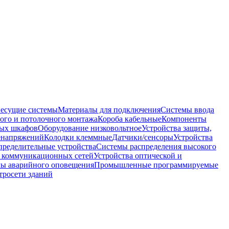
несущие системы
Материалы для подключения
Системы ввода
ого и потолочного монтажа
Короба кабельные
Компоненты
ных шкафов
Оборудование низковольтное
Устройства защиты,
ренапряжений
Колодки клеммные
Датчики/сенсоры
Устройства
пределительные устройства
Системы распределения высокого
 коммуникационных сетей
Устройства оптической и
мы аварийного оповещения
Промышленные программируемые
тросети зданий