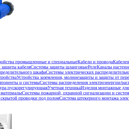
тройства промышленные и специальные
Кабели и провода
Кабеле
 защиты кабеля
Системы защиты шланговые
Реле
Каналы настенн
пределительного шкафа
Системы электрических распределитель
тройства
Устройства заземления, молниезащиты и защиты от пе
мпоненты и системы
Системы распределения электроэнергии/рас
ура пускорегулирующая
Учетная техника
Изделия монтажные для
 материалы
Системы пожарной, охранной сигнализации и систе
скрытой проводки под полом
Система штекерного монтажа элек