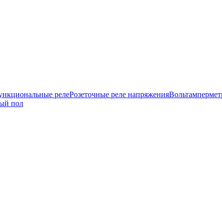
нкциональные реле
Розеточные реле напряжения
Вольтамперме
ый пол