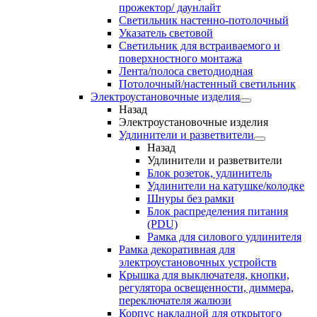
прожектор/ даунлайт
Светильник настенно-потолочный
Указатель световой
Светильник для встраиваемого и
поверхностного монтажа
Лента/полоса светодиодная
Потолочный/настенный светильник
Электроустановочные изделия
Назад
Электроустановочные изделия
Удлинители и разветвители
Назад
Удлинители и разветвители
Блок розеток, удлинитель
Удлинители на катушке/колодке
Шнуры без рамки
Блок распределения питания
(PDU)
Рамка для силового удлинителя
Рамка декоративная для
электроустановочных устройств
Крышка для выключателя, кнопки,
регулятора освещенности, диммера,
переключателя жалюзи
Корпус накладной для открытого