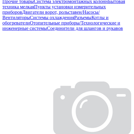
Прочие товары
Система электромонтажных колонн
Бытовая
техника мелкая
Пункты установки измерительных
приборов
Двигатели ворот, рольставен/Насосы/
Вентиляторы
Системы охлаждения
Разъемы
Котлы и
обогреватели
Отопительные приборы/Технологические и
инженерные системы
Соединители для шлангов и рукавов