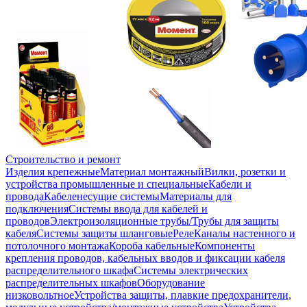
Строительство и ремонт
Изделия крепежные
Материал монтажный
Вилки, розетки и
устройства промышленные и специальные
Кабели и
провода
Кабеленесущие системы
Материалы для
подключения
Системы ввода для кабелей и
проводов
Электроизоляционные трубы/Трубы для защиты
кабеля
Системы защиты шланговые
Реле
Каналы настенного и
потолочного монтажа
Короба кабельные
Компоненты
крепления проводов, кабельных вводов и фиксации кабеля
распределительного шкафа
Системы электрических
распределительных шкафов
Оборудование
низковольтное
Устройства защиты, плавкие предохранители,