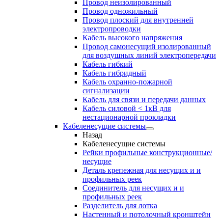
Провод неизолированный
Провод одножильный
Провод плоский для внутренней
электропроводки
Кабель высокого напряжения
Провод самонесущий изолированный
для воздушных линий электропередачи
Кабель гибкий
Кабель гибридный
Кабель охранно-пожарной
сигнализации
Кабель для связи и передачи данных
Кабель силовой < 1кВ для
нестационарной прокладки
Кабеленесущие системы
Назад
Кабеленесущие системы
Рейки профильные конструкционные/
несущие
Деталь крепежная для несущих и и
профильных реек
Соединитель для несущих и и
профильных реек
Разделитель для лотка
Настенный и потолочный кронштейн