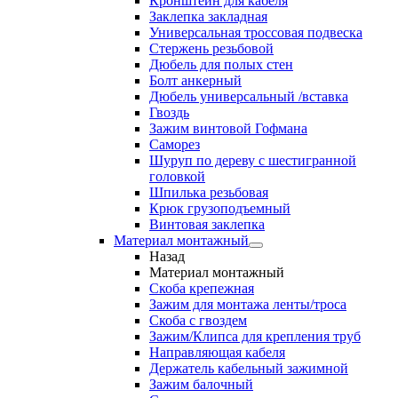
Кронштейн для кабеля
Заклепка закладная
Универсальная троссовая подвеска
Стержень резьбовой
Дюбель для полых стен
Болт анкерный
Дюбель универсальный /вставка
Гвоздь
Зажим винтовой Гофмана
Саморез
Шуруп по дереву с шестигранной
головкой
Шпилька резьбовая
Крюк грузоподъемный
Винтовая заклепка
Материал монтажный
Назад
Материал монтажный
Скоба крепежная
Зажим для монтажа ленты/троса
Скоба с гвоздем
Зажим/Клипса для крепления труб
Направляющая кабеля
Держатель кабельный зажимной
Зажим балочный