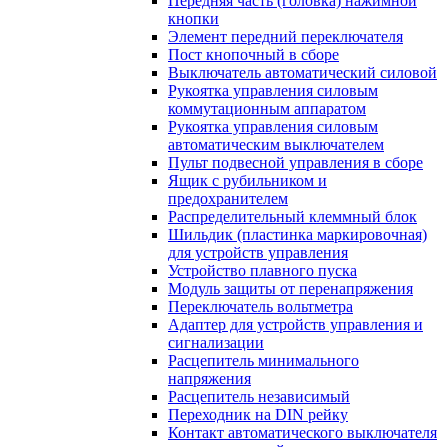
Передняя часть (головка) нажимной
кнопки
Элемент передний переключателя
Пост кнопочный в сборе
Выключатель автоматический силовой
Рукоятка управления силовым
коммутационным аппаратом
Рукоятка управления силовым
автоматическим выключателем
Пульт подвесной управления в сборе
Ящик с рубильником и
предохранителем
Распределительный клеммный блок
Шильдик (пластинка маркировочная)
для устройств управления
Устройство плавного пуска
Модуль защиты от перенапряжения
Переключатель вольтметра
Адаптер для устройств управления и
сигнализации
Расцепитель минимального
напряжения
Расцепитель независимый
Переходник на DIN рейку
Контакт автоматического выключателя