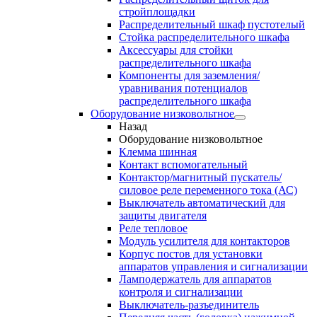
стройплощадки
Распределительный шкаф пустотелый
Стойка распределительного шкафа
Аксессуары для стойки
распределительного шкафа
Компоненты для заземления/
уравнивания потенциалов
распределительного шкафа
Оборудование низковольтное
Назад
Оборудование низковольтное
Клемма шинная
Контакт вспомогательный
Контактор/магнитный пускатель/
силовое реле переменного тока (АС)
Выключатель автоматический для
защиты двигателя
Реле тепловое
Модуль усилителя для контакторов
Корпус постов для установки
аппаратов управления и сигнализации
Ламподержатель для аппаратов
контроля и сигнализации
Выключатель-разъединитель