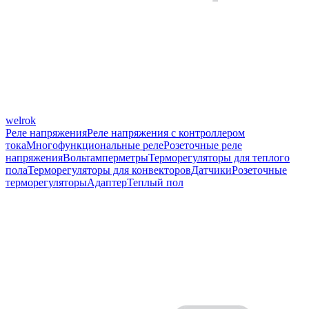
welrok
Реле напряжения
Реле напряжения с контроллером
тока
Многофункциональные реле
Розеточные реле
напряжения
Вольтамперметры
Терморегуляторы для теплого
пола
Терморегуляторы для конвекторов
Датчики
Розеточные
терморегуляторы
Адаптер
Теплый пол