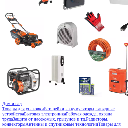
Дом и сад
Товары для упаковки
Батарейки, аккумуляторы, зарядные
устройства
Бытовая электроника
Рабочая одежда, охрана
труда
Защита от насекомых, грызунов и тд.
Радиаторы,
конвекторы
Антенны и спутниковые технологии
Товары для