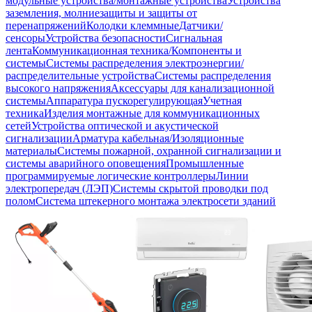
модульные устройства/монтажные устройства
Устройства
заземления, молниезащиты и защиты от
перенапряжений
Колодки клеммные
Датчики/
сенсоры
Устройства безопасности
Сигнальная
лента
Коммуникационная техника/Компоненты и
системы
Системы распределения электроэнергии/
распределительные устройства
Системы распределения
высокого напряжения
Аксессуары для канализационной
системы
Аппаратура пускорегулирующая
Учетная
техника
Изделия монтажные для коммуникационных
сетей
Устройства оптической и акустической
сигнализации
Арматура кабельная/Изоляционные
материалы
Системы пожарной, охранной сигнализации и
системы аварийного оповещения
Промышленные
программируемые логические контроллеры
Линии
электропередач (ЛЭП)
Системы скрытой проводки под
полом
Система штекерного монтажа электросети зданий