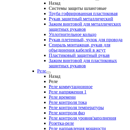
Назад
Системы защиты шланговые
Труба гофрированная пластиковая
Рукав защитный металлический
Зажим винтовой для металлических
защитных рукавов
Уплотнительное кольцо
Рукав плетенный, чулок для провода
Спираль монтажная, рукав для
объединения кабелей в жгут
Пластиковый защитный рукав
Зажим винтовой для пластиковых
защитных рукавов
Реле
Назад
Реле
Реле коммутационное
Реле напряжения 1
Реле времени
Реле контроля тока
Реле контроля температуры
Реле контроля фаз
Реле контроля уровня/заполнения
Розетка-реле
Реле направления мощности