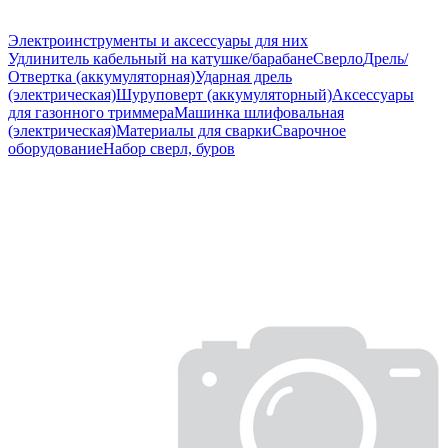
Электроинструменты и аксессуары для них
Удлинитель кабельный на катушке/барабане
Сверло
Дрель/
Отвертка (аккумуляторная)
Ударная дрель
(электрическая)
Шуруповерт (аккумуляторный)
Аксессуары
для газонного триммера
Машинка шлифовальная
(электрическая)
Материалы для сварки
Сварочное
оборудование
Набор сверл, буров