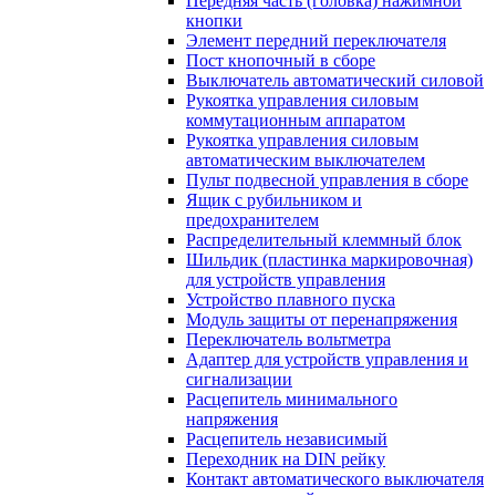
Передняя часть (головка) нажимной
кнопки
Элемент передний переключателя
Пост кнопочный в сборе
Выключатель автоматический силовой
Рукоятка управления силовым
коммутационным аппаратом
Рукоятка управления силовым
автоматическим выключателем
Пульт подвесной управления в сборе
Ящик с рубильником и
предохранителем
Распределительный клеммный блок
Шильдик (пластинка маркировочная)
для устройств управления
Устройство плавного пуска
Модуль защиты от перенапряжения
Переключатель вольтметра
Адаптер для устройств управления и
сигнализации
Расцепитель минимального
напряжения
Расцепитель независимый
Переходник на DIN рейку
Контакт автоматического выключателя