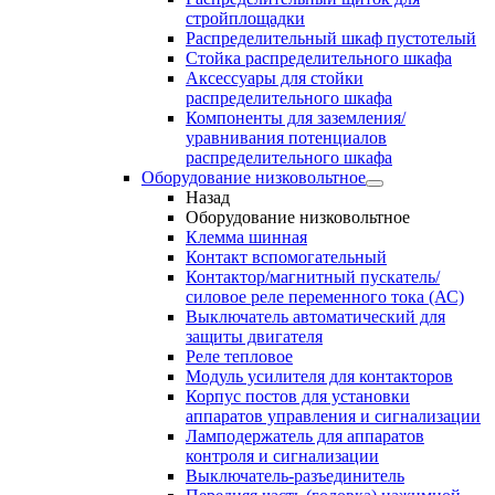
стройплощадки
Распределительный шкаф пустотелый
Стойка распределительного шкафа
Аксессуары для стойки
распределительного шкафа
Компоненты для заземления/
уравнивания потенциалов
распределительного шкафа
Оборудование низковольтное
Назад
Оборудование низковольтное
Клемма шинная
Контакт вспомогательный
Контактор/магнитный пускатель/
силовое реле переменного тока (АС)
Выключатель автоматический для
защиты двигателя
Реле тепловое
Модуль усилителя для контакторов
Корпус постов для установки
аппаратов управления и сигнализации
Ламподержатель для аппаратов
контроля и сигнализации
Выключатель-разъединитель