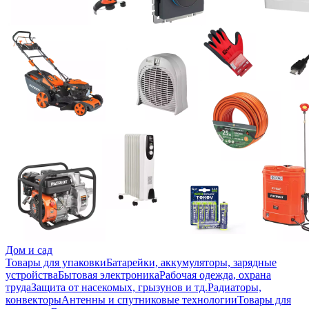
Дом и сад
Товары для упаковки
Батарейки, аккумуляторы, зарядные
устройства
Бытовая электроника
Рабочая одежда, охрана
труда
Защита от насекомых, грызунов и тд.
Радиаторы,
конвекторы
Антенны и спутниковые технологии
Товары для