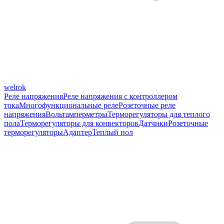
welrok
Реле напряжения
Реле напряжения с контроллером
тока
Многофункциональные реле
Розеточные реле
напряжения
Вольтамперметры
Терморегуляторы для теплого
пола
Терморегуляторы для конвекторов
Датчики
Розеточные
терморегуляторы
Адаптер
Теплый пол