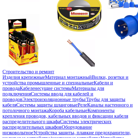
Строительство и ремонт
Изделия крепежные
Материал монтажный
Вилки, розетки и
устройства промышленные и специальные
Кабели и
провода
Кабеленесущие системы
Материалы для
подключения
Системы ввода для кабелей и
проводов
Электроизоляционные трубы/Трубы для защиты
кабеля
Системы защиты шланговые
Реле
Каналы настенного и
потолочного монтажа
Короба кабельные
Компоненты
крепления проводов, кабельных вводов и фиксации кабеля
распределительного шкафа
Системы электрических
распределительных шкафов
Оборудование
низковольтное
Устройства защиты, плавкие предохранители,