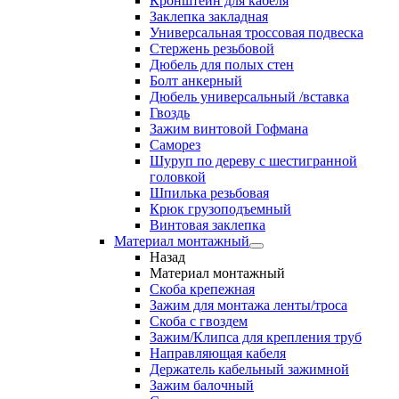
Кронштейн для кабеля
Заклепка закладная
Универсальная троссовая подвеска
Стержень резьбовой
Дюбель для полых стен
Болт анкерный
Дюбель универсальный /вставка
Гвоздь
Зажим винтовой Гофмана
Саморез
Шуруп по дереву с шестигранной
головкой
Шпилька резьбовая
Крюк грузоподъемный
Винтовая заклепка
Материал монтажный
Назад
Материал монтажный
Скоба крепежная
Зажим для монтажа ленты/троса
Скоба с гвоздем
Зажим/Клипса для крепления труб
Направляющая кабеля
Держатель кабельный зажимной
Зажим балочный