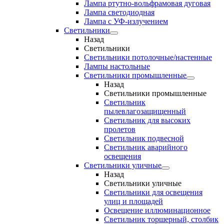
Лампа ртутно-вольфрамовая дуговая
Лампа светодиодная
Лампа с УФ-излучением
Светильники
Назад
Светильники
Светильники потолочные/настенные
Лампы настольные
Светильники промышленные
Назад
Светильники промышленные
Светильник
пылевлагозащищенный
Светильник для высоких
пролетов
Светильник подвесной
Светильник аварийного
освещения
Светильники уличные
Назад
Светильники уличные
Светильники для освещения
улиц и площадей
Освещение иллюминационное
Светильник торшерный, столбик