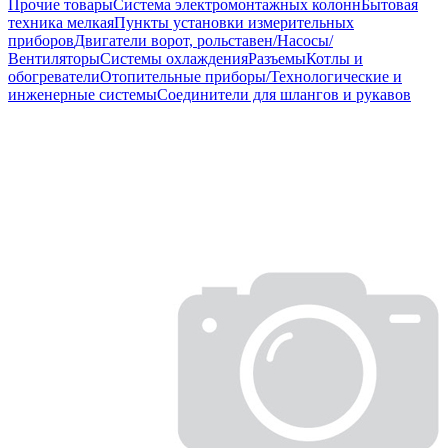
Прочие товары
Система электромонтажных колонн
Бытовая
техника мелкая
Пункты установки измерительных
приборов
Двигатели ворот, рольставен/Насосы/
Вентиляторы
Системы охлаждения
Разъемы
Котлы и
обогреватели
Отопительные приборы/Технологические и
инженерные системы
Соединители для шлангов и рукавов