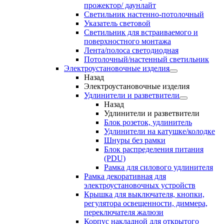
прожектор/ даунлайт
Светильник настенно-потолочный
Указатель световой
Светильник для встраиваемого и
поверхностного монтажа
Лента/полоса светодиодная
Потолочный/настенный светильник
Электроустановочные изделия
Назад
Электроустановочные изделия
Удлинители и разветвители
Назад
Удлинители и разветвители
Блок розеток, удлинитель
Удлинители на катушке/колодке
Шнуры без рамки
Блок распределения питания
(PDU)
Рамка для силового удлинителя
Рамка декоративная для
электроустановочных устройств
Крышка для выключателя, кнопки,
регулятора освещенности, диммера,
переключателя жалюзи
Корпус накладной для открытого