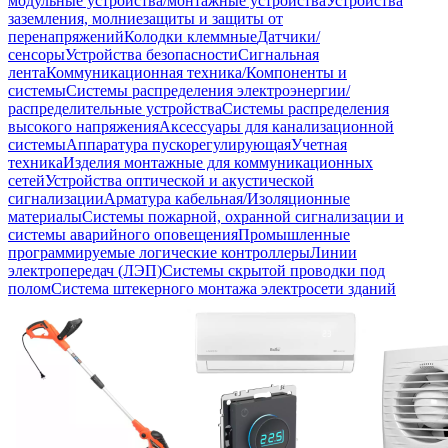
модульные устройства/монтажные устройства
Устройства
заземления, молниезащиты и защиты от
перенапряжений
Колодки клеммные
Датчики/
сенсоры
Устройства безопасности
Сигнальная
лента
Коммуникационная техника/Компоненты и
системы
Системы распределения электроэнергии/
распределительные устройства
Системы распределения
высокого напряжения
Аксессуары для канализационной
системы
Аппаратура пускорегулирующая
Учетная
техника
Изделия монтажные для коммуникационных
сетей
Устройства оптической и акустической
сигнализации
Арматура кабельная/Изоляционные
материалы
Системы пожарной, охранной сигнализации и
системы аварийного оповещения
Промышленные
программируемые логические контроллеры
Линии
электропередач (ЛЭП)
Системы скрытой проводки под
полом
Система штекерного монтажа электросети зданий