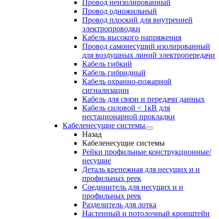
Провод неизолированный
Провод одножильный
Провод плоский для внутренней
электропроводки
Кабель высокого напряжения
Провод самонесущий изолированный
для воздушных линий электропередачи
Кабель гибкий
Кабель гибридный
Кабель охранно-пожарной
сигнализации
Кабель для связи и передачи данных
Кабель силовой < 1кВ для
нестационарной прокладки
Кабеленесущие системы
Назад
Кабеленесущие системы
Рейки профильные конструкционные/
несущие
Деталь крепежная для несущих и и
профильных реек
Соединитель для несущих и и
профильных реек
Разделитель для лотка
Настенный и потолочный кронштейн