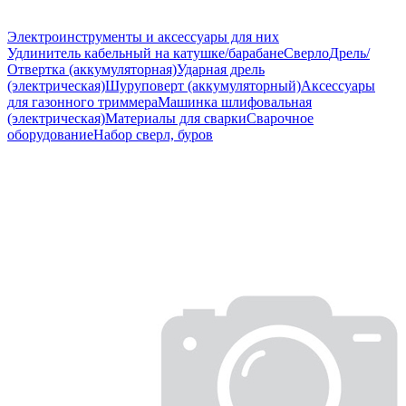
Электроинструменты и аксессуары для них
Удлинитель кабельный на катушке/барабане
Сверло
Дрель/
Отвертка (аккумуляторная)
Ударная дрель
(электрическая)
Шуруповерт (аккумуляторный)
Аксессуары
для газонного триммера
Машинка шлифовальная
(электрическая)
Материалы для сварки
Сварочное
оборудование
Набор сверл, буров