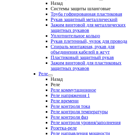
Назад
Системы защиты шланговые
Труба гофрированная пластиковая
Рукав защитный металлический
Зажим винтовой для металлических
защитных рукавов
Уплотнительное кольцо
Рукав плетенный, чулок для провода
Спираль монтажная, рукав для
объединения кабелей в жгут
Пластиковый защитный рукав
Зажим винтовой для пластиковых
защитных рукавов
Реле
Назад
Реле
Реле коммутационное
Реле напряжения 1
Реле времени
Реле контроля тока
Реле контроля температуры
Реле контроля фаз
Реле контроля уровня/заполнения
Розетка-реле
Реле направления мощности