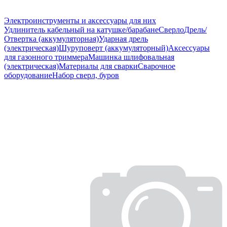
Электроинструменты и аксессуары для них
Удлинитель кабельный на катушке/барабане
Сверло
Дрель/
Отвертка (аккумуляторная)
Ударная дрель
(электрическая)
Шуруповерт (аккумуляторный)
Аксессуары
для газонного триммера
Машинка шлифовальная
(электрическая)
Материалы для сварки
Сварочное
оборудование
Набор сверл, буров