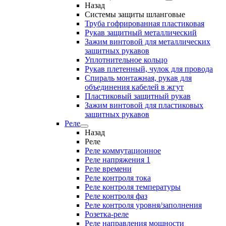
Назад
Системы защиты шланговые
Труба гофрированная пластиковая
Рукав защитный металлический
Зажим винтовой для металлических
защитных рукавов
Уплотнительное кольцо
Рукав плетенный, чулок для провода
Спираль монтажная, рукав для
объединения кабелей в жгут
Пластиковый защитный рукав
Зажим винтовой для пластиковых
защитных рукавов
Реле
Назад
Реле
Реле коммутационное
Реле напряжения 1
Реле времени
Реле контроля тока
Реле контроля температуры
Реле контроля фаз
Реле контроля уровня/заполнения
Розетка-реле
Реле направления мощности