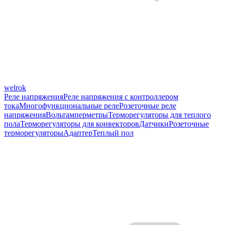
welrok
Реле напряжения
Реле напряжения с контроллером
тока
Многофункциональные реле
Розеточные реле
напряжения
Вольтамперметры
Терморегуляторы для теплого
пола
Терморегуляторы для конвекторов
Датчики
Розеточные
терморегуляторы
Адаптер
Теплый пол