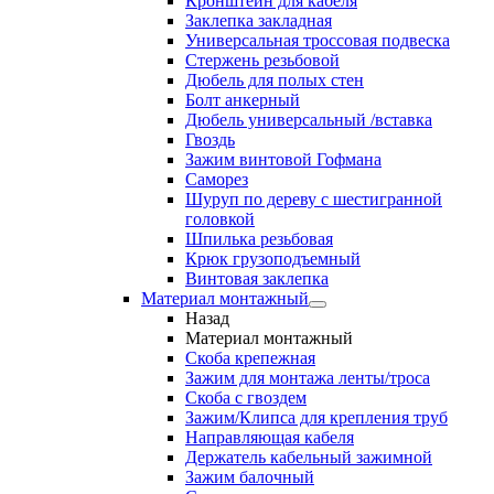
Кронштейн для кабеля
Заклепка закладная
Универсальная троссовая подвеска
Стержень резьбовой
Дюбель для полых стен
Болт анкерный
Дюбель универсальный /вставка
Гвоздь
Зажим винтовой Гофмана
Саморез
Шуруп по дереву с шестигранной
головкой
Шпилька резьбовая
Крюк грузоподъемный
Винтовая заклепка
Материал монтажный
Назад
Материал монтажный
Скоба крепежная
Зажим для монтажа ленты/троса
Скоба с гвоздем
Зажим/Клипса для крепления труб
Направляющая кабеля
Держатель кабельный зажимной
Зажим балочный