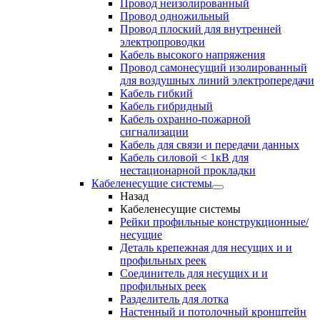
Провод неизолированный
Провод одножильный
Провод плоский для внутренней
электропроводки
Кабель высокого напряжения
Провод самонесущий изолированный
для воздушных линий электропередачи
Кабель гибкий
Кабель гибридный
Кабель охранно-пожарной
сигнализации
Кабель для связи и передачи данных
Кабель силовой < 1кВ для
нестационарной прокладки
Кабеленесущие системы
Назад
Кабеленесущие системы
Рейки профильные конструкционные/
несущие
Деталь крепежная для несущих и и
профильных реек
Соединитель для несущих и и
профильных реек
Разделитель для лотка
Настенный и потолочный кронштейн