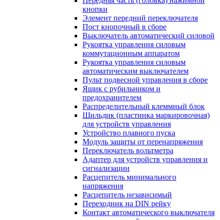
Передняя часть (головка) нажимной
кнопки
Элемент передний переключателя
Пост кнопочный в сборе
Выключатель автоматический силовой
Рукоятка управления силовым
коммутационным аппаратом
Рукоятка управления силовым
автоматическим выключателем
Пульт подвесной управления в сборе
Ящик с рубильником и
предохранителем
Распределительный клеммный блок
Шильдик (пластинка маркировочная)
для устройств управления
Устройство плавного пуска
Модуль защиты от перенапряжения
Переключатель вольтметра
Адаптер для устройств управления и
сигнализации
Расцепитель минимального
напряжения
Расцепитель независимый
Переходник на DIN рейку
Контакт автоматического выключателя