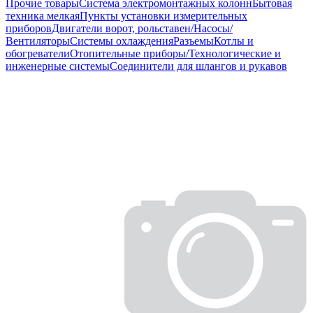
Прочие товары
Система электромонтажных колонн
Бытовая
техника мелкая
Пункты установки измерительных
приборов
Двигатели ворот, рольставен/Насосы/
Вентиляторы
Системы охлаждения
Разъемы
Котлы и
обогреватели
Отопительные приборы/Технологические и
инженерные системы
Соединители для шлангов и рукавов