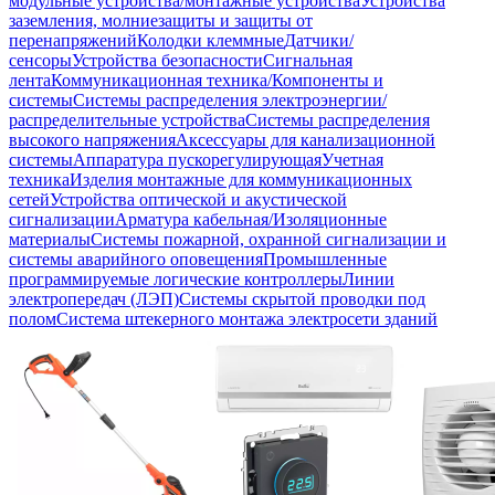
модульные устройства/монтажные устройства
Устройства
заземления, молниезащиты и защиты от
перенапряжений
Колодки клеммные
Датчики/
сенсоры
Устройства безопасности
Сигнальная
лента
Коммуникационная техника/Компоненты и
системы
Системы распределения электроэнергии/
распределительные устройства
Системы распределения
высокого напряжения
Аксессуары для канализационной
системы
Аппаратура пускорегулирующая
Учетная
техника
Изделия монтажные для коммуникационных
сетей
Устройства оптической и акустической
сигнализации
Арматура кабельная/Изоляционные
материалы
Системы пожарной, охранной сигнализации и
системы аварийного оповещения
Промышленные
программируемые логические контроллеры
Линии
электропередач (ЛЭП)
Системы скрытой проводки под
полом
Система штекерного монтажа электросети зданий