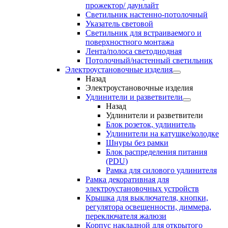
прожектор/ даунлайт
Светильник настенно-потолочный
Указатель световой
Светильник для встраиваемого и
поверхностного монтажа
Лента/полоса светодиодная
Потолочный/настенный светильник
Электроустановочные изделия
Назад
Электроустановочные изделия
Удлинители и разветвители
Назад
Удлинители и разветвители
Блок розеток, удлинитель
Удлинители на катушке/колодке
Шнуры без рамки
Блок распределения питания
(PDU)
Рамка для силового удлинителя
Рамка декоративная для
электроустановочных устройств
Крышка для выключателя, кнопки,
регулятора освещенности, диммера,
переключателя жалюзи
Корпус накладной для открытого