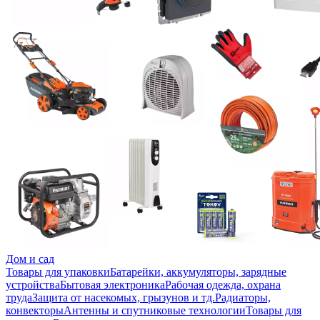
Дом и сад
Товары для упаковки
Батарейки, аккумуляторы, зарядные
устройства
Бытовая электроника
Рабочая одежда, охрана
труда
Защита от насекомых, грызунов и тд.
Радиаторы,
конвекторы
Антенны и спутниковые технологии
Товары для