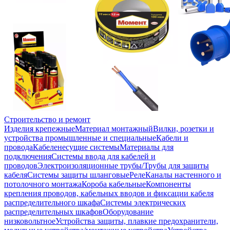
Строительство и ремонт
Изделия крепежные
Материал монтажный
Вилки, розетки и
устройства промышленные и специальные
Кабели и
провода
Кабеленесущие системы
Материалы для
подключения
Системы ввода для кабелей и
проводов
Электроизоляционные трубы/Трубы для защиты
кабеля
Системы защиты шланговые
Реле
Каналы настенного и
потолочного монтажа
Короба кабельные
Компоненты
крепления проводов, кабельных вводов и фиксации кабеля
распределительного шкафа
Системы электрических
распределительных шкафов
Оборудование
низковольтное
Устройства защиты, плавкие предохранители,