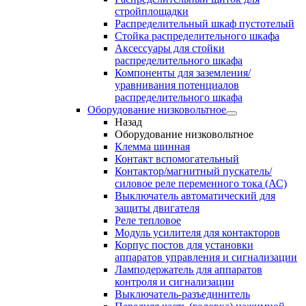
стройплощадки
Распределительный шкаф пустотелый
Стойка распределительного шкафа
Аксессуары для стойки
распределительного шкафа
Компоненты для заземления/
уравнивания потенциалов
распределительного шкафа
Оборудование низковольтное
Назад
Оборудование низковольтное
Клемма шинная
Контакт вспомогательный
Контактор/магнитный пускатель/
силовое реле переменного тока (АС)
Выключатель автоматический для
защиты двигателя
Реле тепловое
Модуль усилителя для контакторов
Корпус постов для установки
аппаратов управления и сигнализации
Ламподержатель для аппаратов
контроля и сигнализации
Выключатель-разъединитель