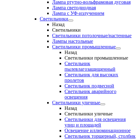
Лампа ртутно-вольфрамовая дуговая
Лампа светодиодная
Лампа с УФ-излучением
Светильники
Назад
Светильники
Светильники потолочные/настенные
Лампы настольные
Светильники промышленные
Назад
Светильники промышленные
Светильник
пылевлагозащищенный
Светильник для высоких
пролетов
Светильник подвесной
Светильник аварийного
освещения
Светильники уличные
Назад
Светильники уличные
Светильники для освещения
улиц и площадей
Освещение иллюминационное
Светильник торшерный, столбик