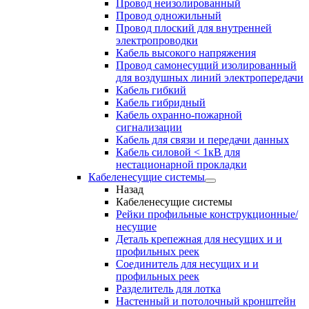
Провод неизолированный
Провод одножильный
Провод плоский для внутренней
электропроводки
Кабель высокого напряжения
Провод самонесущий изолированный
для воздушных линий электропередачи
Кабель гибкий
Кабель гибридный
Кабель охранно-пожарной
сигнализации
Кабель для связи и передачи данных
Кабель силовой < 1кВ для
нестационарной прокладки
Кабеленесущие системы
Назад
Кабеленесущие системы
Рейки профильные конструкционные/
несущие
Деталь крепежная для несущих и и
профильных реек
Соединитель для несущих и и
профильных реек
Разделитель для лотка
Настенный и потолочный кронштейн