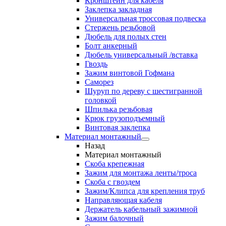
Кронштейн для кабеля
Заклепка закладная
Универсальная троссовая подвеска
Стержень резьбовой
Дюбель для полых стен
Болт анкерный
Дюбель универсальный /вставка
Гвоздь
Зажим винтовой Гофмана
Саморез
Шуруп по дереву с шестигранной
головкой
Шпилька резьбовая
Крюк грузоподъемный
Винтовая заклепка
Материал монтажный
Назад
Материал монтажный
Скоба крепежная
Зажим для монтажа ленты/троса
Скоба с гвоздем
Зажим/Клипса для крепления труб
Направляющая кабеля
Держатель кабельный зажимной
Зажим балочный