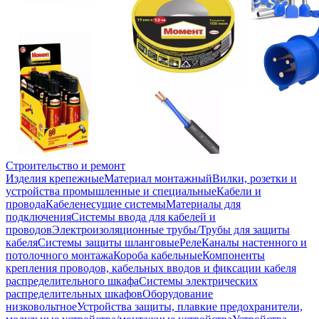
Строительство и ремонт
Изделия крепежные
Материал монтажный
Вилки, розетки и
устройства промышленные и специальные
Кабели и
провода
Кабеленесущие системы
Материалы для
подключения
Системы ввода для кабелей и
проводов
Электроизоляционные трубы/Трубы для защиты
кабеля
Системы защиты шланговые
Реле
Каналы настенного и
потолочного монтажа
Короба кабельные
Компоненты
крепления проводов, кабельных вводов и фиксации кабеля
распределительного шкафа
Системы электрических
распределительных шкафов
Оборудование
низковольтное
Устройства защиты, плавкие предохранители,