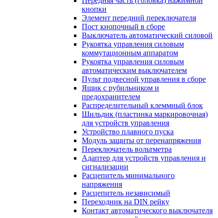
Передняя часть (головка) нажимной
кнопки
Элемент передний переключателя
Пост кнопочный в сборе
Выключатель автоматический силовой
Рукоятка управления силовым
коммутационным аппаратом
Рукоятка управления силовым
автоматическим выключателем
Пульт подвесной управления в сборе
Ящик с рубильником и
предохранителем
Распределительный клеммный блок
Шильдик (пластинка маркировочная)
для устройств управления
Устройство плавного пуска
Модуль защиты от перенапряжения
Переключатель вольтметра
Адаптер для устройств управления и
сигнализации
Расцепитель минимального
напряжения
Расцепитель независимый
Переходник на DIN рейку
Контакт автоматического выключателя