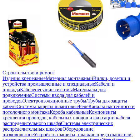
Строительство и ремонт
Изделия крепежные
Материал монтажный
Вилки, розетки и
устройства промышленные и специальные
Кабели и
провода
Кабеленесущие системы
Материалы для
подключения
Системы ввода для кабелей и
проводов
Электроизоляционные трубы/Трубы для защиты
кабеля
Системы защиты шланговые
Реле
Каналы настенного и
потолочного монтажа
Короба кабельные
Компоненты
крепления проводов, кабельных вводов и фиксации кабеля
распределительного шкафа
Системы электрических
распределительных шкафов
Оборудование
низковольтное
Устройства защиты, плавкие предохранители,