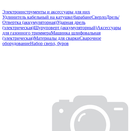
Электроинструменты и аксессуары для них
Удлинитель кабельный на катушке/барабане
Сверло
Дрель/
Отвертка (аккумуляторная)
Ударная дрель
(электрическая)
Шуруповерт (аккумуляторный)
Аксессуары
для газонного триммера
Машинка шлифовальная
(электрическая)
Материалы для сварки
Сварочное
оборудование
Набор сверл, буров