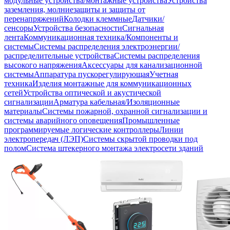
модульные устройства/монтажные устройства
Устройства
заземления, молниезащиты и защиты от
перенапряжений
Колодки клеммные
Датчики/
сенсоры
Устройства безопасности
Сигнальная
лента
Коммуникационная техника/Компоненты и
системы
Системы распределения электроэнергии/
распределительные устройства
Системы распределения
высокого напряжения
Аксессуары для канализационной
системы
Аппаратура пускорегулирующая
Учетная
техника
Изделия монтажные для коммуникационных
сетей
Устройства оптической и акустической
сигнализации
Арматура кабельная/Изоляционные
материалы
Системы пожарной, охранной сигнализации и
системы аварийного оповещения
Промышленные
программируемые логические контроллеры
Линии
электропередач (ЛЭП)
Системы скрытой проводки под
полом
Система штекерного монтажа электросети зданий