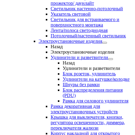
прожектор/ даунлайт
Светильник настенно-потолочный
Указатель световой
Светильник для встраиваемого и
поверхностного монтажа
Лента/полоса светодиодная
Потолочный/настенный светильник
Электроустановочные изделия
Назад
Электроустановочные изделия
Удлинители и разветвители
Назад
Удлинители и разветвители
Блок розеток, удлинитель
Удлинители на катушке/колодке
Шнуры без рамки
Блок распределения питания
(PDU)
Рамка для силового удлинителя
Рамка декоративная для
электроустановочных устройств
Крышка для выключателя, кнопки,
регулятора освещенности, диммера,
переключателя жалюзи
Корпус накладной для открытого