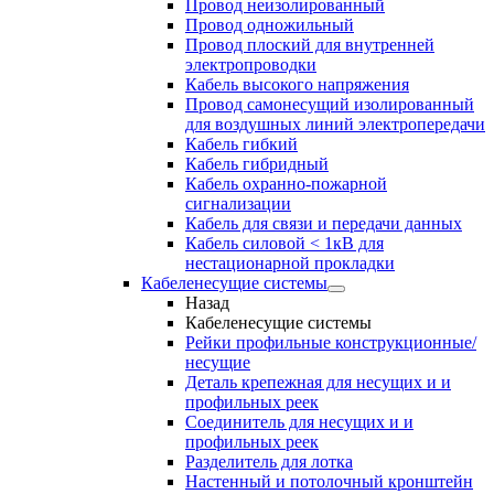
Провод неизолированный
Провод одножильный
Провод плоский для внутренней
электропроводки
Кабель высокого напряжения
Провод самонесущий изолированный
для воздушных линий электропередачи
Кабель гибкий
Кабель гибридный
Кабель охранно-пожарной
сигнализации
Кабель для связи и передачи данных
Кабель силовой < 1кВ для
нестационарной прокладки
Кабеленесущие системы
Назад
Кабеленесущие системы
Рейки профильные конструкционные/
несущие
Деталь крепежная для несущих и и
профильных реек
Соединитель для несущих и и
профильных реек
Разделитель для лотка
Настенный и потолочный кронштейн