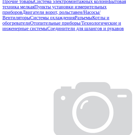
Прочие товары
Система электромонтажных колонн
Бытовая
техника мелкая
Пункты установки измерительных
приборов
Двигатели ворот, рольставен/Насосы/
Вентиляторы
Системы охлаждения
Разъемы
Котлы и
обогреватели
Отопительные приборы/Технологические и
инженерные системы
Соединители для шлангов и рукавов