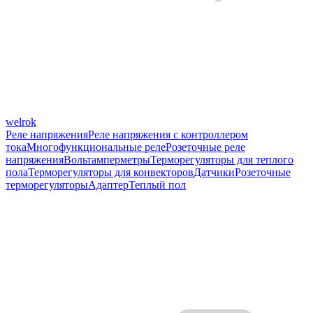
welrok
Реле напряжения
Реле напряжения с контроллером
тока
Многофункциональные реле
Розеточные реле
напряжения
Вольтамперметры
Терморегуляторы для теплого
пола
Терморегуляторы для конвекторов
Датчики
Розеточные
терморегуляторы
Адаптер
Теплый пол