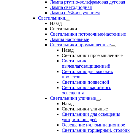
Лампа ртутно-вольфрамовая дуговая
Лампа светодиодная
Лампа с УФ-излучением
Светильники
Назад
Светильники
Светильники потолочные/настенные
Лампы настольные
Светильники промышленные
Назад
Светильники промышленные
Светильник
пылевлагозащищенный
Светильник для высоких
пролетов
Светильник подвесной
Светильник аварийного
освещения
Светильники уличные
Назад
Светильники уличные
Светильники для освещения
улиц и площадей
Освещение иллюминационное
Светильник торшерный, столбик