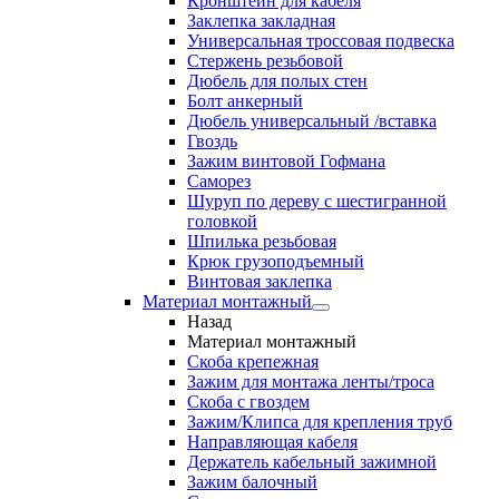
Кронштейн для кабеля
Заклепка закладная
Универсальная троссовая подвеска
Стержень резьбовой
Дюбель для полых стен
Болт анкерный
Дюбель универсальный /вставка
Гвоздь
Зажим винтовой Гофмана
Саморез
Шуруп по дереву с шестигранной
головкой
Шпилька резьбовая
Крюк грузоподъемный
Винтовая заклепка
Материал монтажный
Назад
Материал монтажный
Скоба крепежная
Зажим для монтажа ленты/троса
Скоба с гвоздем
Зажим/Клипса для крепления труб
Направляющая кабеля
Держатель кабельный зажимной
Зажим балочный