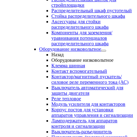
стройплощадки
Распределительный шкаф пустотелый
Стойка распределительного шкафа
Аксессуары для стойки
распределительного шкафа
Компоненты для заземления/
уравнивания потенциалов
распределительного шкафа
Оборудование низковольтное
Назад
Оборудование низковольтное
Клемма шинная
Контакт вспомогательный
Контактор/магнитный пускатель/
силовое реле переменного тока (АС)
Выключатель автоматический для
защиты двигателя
Реле тепловое
Модуль усилителя для контакторов
Корпус постов для установки
аппаратов управления и сигнализации
Ламподержатель для аппаратов
контроля и сигнализации
Выключатель-разъединитель