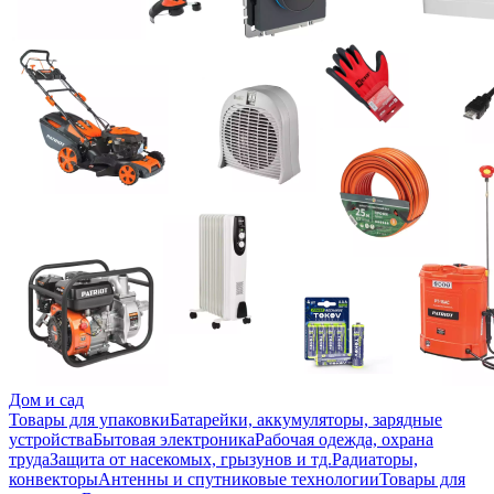
Дом и сад
Товары для упаковки
Батарейки, аккумуляторы, зарядные
устройства
Бытовая электроника
Рабочая одежда, охрана
труда
Защита от насекомых, грызунов и тд.
Радиаторы,
конвекторы
Антенны и спутниковые технологии
Товары для