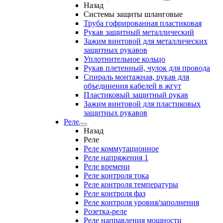
Назад
Системы защиты шланговые
Труба гофрированная пластиковая
Рукав защитный металлический
Зажим винтовой для металлических
защитных рукавов
Уплотнительное кольцо
Рукав плетенный, чулок для провода
Спираль монтажная, рукав для
объединения кабелей в жгут
Пластиковый защитный рукав
Зажим винтовой для пластиковых
защитных рукавов
Реле
Назад
Реле
Реле коммутационное
Реле напряжения 1
Реле времени
Реле контроля тока
Реле контроля температуры
Реле контроля фаз
Реле контроля уровня/заполнения
Розетка-реле
Реле направления мощности