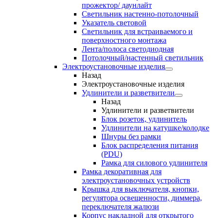
прожектор/ даунлайт
Светильник настенно-потолочный
Указатель световой
Светильник для встраиваемого и
поверхностного монтажа
Лента/полоса светодиодная
Потолочный/настенный светильник
Электроустановочные изделия
Назад
Электроустановочные изделия
Удлинители и разветвители
Назад
Удлинители и разветвители
Блок розеток, удлинитель
Удлинители на катушке/колодке
Шнуры без рамки
Блок распределения питания
(PDU)
Рамка для силового удлинителя
Рамка декоративная для
электроустановочных устройств
Крышка для выключателя, кнопки,
регулятора освещенности, диммера,
переключателя жалюзи
Корпус накладной для открытого