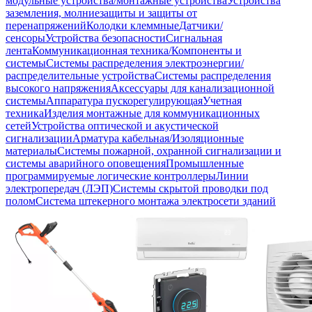
модульные устройства/монтажные устройства
Устройства
заземления, молниезащиты и защиты от
перенапряжений
Колодки клеммные
Датчики/
сенсоры
Устройства безопасности
Сигнальная
лента
Коммуникационная техника/Компоненты и
системы
Системы распределения электроэнергии/
распределительные устройства
Системы распределения
высокого напряжения
Аксессуары для канализационной
системы
Аппаратура пускорегулирующая
Учетная
техника
Изделия монтажные для коммуникационных
сетей
Устройства оптической и акустической
сигнализации
Арматура кабельная/Изоляционные
материалы
Системы пожарной, охранной сигнализации и
системы аварийного оповещения
Промышленные
программируемые логические контроллеры
Линии
электропередач (ЛЭП)
Системы скрытой проводки под
полом
Система штекерного монтажа электросети зданий