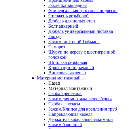
Кронштейн для кабеля
Заклепка закладная
Универсальная троссовая подвеска
Стержень резьбовой
Дюбель для полых стен
Болт анкерный
Дюбель универсальный /вставка
Гвоздь
Зажим винтовой Гофмана
Саморез
Шуруп по дереву с шестигранной
головкой
Шпилька резьбовая
Крюк грузоподъемный
Винтовая заклепка
Материал монтажный
Назад
Материал монтажный
Скоба крепежная
Зажим для монтажа ленты/троса
Скоба с гвоздем
Зажим/Клипса для крепления труб
Направляющая кабеля
Держатель кабельный зажимной
Зажим балочный