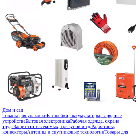
Дом и сад
Товары для упаковки
Батарейки, аккумуляторы, зарядные
устройства
Бытовая электроника
Рабочая одежда, охрана
труда
Защита от насекомых, грызунов и тд.
Радиаторы,
конвекторы
Антенны и спутниковые технологии
Товары для