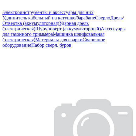
Электроинструменты и аксессуары для них
Удлинитель кабельный на катушке/барабане
Сверло
Дрель/
Отвертка (аккумуляторная)
Ударная дрель
(электрическая)
Шуруповерт (аккумуляторный)
Аксессуары
для газонного триммера
Машинка шлифовальная
(электрическая)
Материалы для сварки
Сварочное
оборудование
Набор сверл, буров