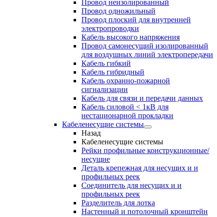
Провод неизолированный
Провод одножильный
Провод плоский для внутренней
электропроводки
Кабель высокого напряжения
Провод самонесущий изолированный
для воздушных линий электропередачи
Кабель гибкий
Кабель гибридный
Кабель охранно-пожарной
сигнализации
Кабель для связи и передачи данных
Кабель силовой < 1кВ для
нестационарной прокладки
Кабеленесущие системы
Назад
Кабеленесущие системы
Рейки профильные конструкционные/
несущие
Деталь крепежная для несущих и и
профильных реек
Соединитель для несущих и и
профильных реек
Разделитель для лотка
Настенный и потолочный кронштейн