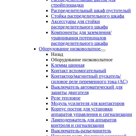
стройплощадки
Распределительный шкаф пустотелый
Стойка распределительного шкафа
Аксессуары для стойки
распределительного шкафа
Компоненты для заземления/
уравнивания потенциалов
распределительного шкафа
Оборудование низковольтное
Назад
Оборудование низковольтное
Клемма шинная
Контакт вспомогательный
Контактор/магнитный пускатель/
силовое реле переменного тока (АС)
Выключатель автоматический для
защиты двигателя
Реле тепловое
Модуль усилителя для контакторов
Корпус постов для установки
аппаратов управления и сигнализации
Ламподержатель для аппаратов
контроля и сигнализации
Выключатель-разъединитель