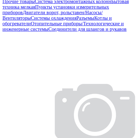
Прочие товары
Система электромонтажных колонн
Бытовая
техника мелкая
Пункты установки измерительных
приборов
Двигатели ворот, рольставен/Насосы/
Вентиляторы
Системы охлаждения
Разъемы
Котлы и
обогреватели
Отопительные приборы/Технологические и
инженерные системы
Соединители для шлангов и рукавов