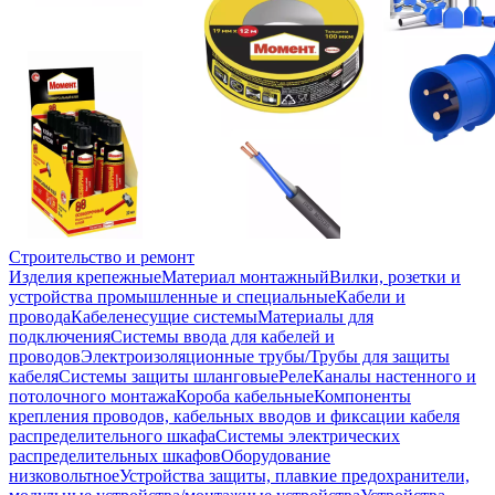
Строительство и ремонт
Изделия крепежные
Материал монтажный
Вилки, розетки и
устройства промышленные и специальные
Кабели и
провода
Кабеленесущие системы
Материалы для
подключения
Системы ввода для кабелей и
проводов
Электроизоляционные трубы/Трубы для защиты
кабеля
Системы защиты шланговые
Реле
Каналы настенного и
потолочного монтажа
Короба кабельные
Компоненты
крепления проводов, кабельных вводов и фиксации кабеля
распределительного шкафа
Системы электрических
распределительных шкафов
Оборудование
низковольтное
Устройства защиты, плавкие предохранители,