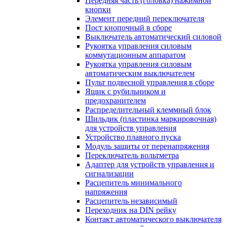
Передняя часть (головка) нажимной
кнопки
Элемент передний переключателя
Пост кнопочный в сборе
Выключатель автоматический силовой
Рукоятка управления силовым
коммутационным аппаратом
Рукоятка управления силовым
автоматическим выключателем
Пульт подвесной управления в сборе
Ящик с рубильником и
предохранителем
Распределительный клеммный блок
Шильдик (пластинка маркировочная)
для устройств управления
Устройство плавного пуска
Модуль защиты от перенапряжения
Переключатель вольтметра
Адаптер для устройств управления и
сигнализации
Расцепитель минимального
напряжения
Расцепитель независимый
Переходник на DIN рейку
Контакт автоматического выключателя