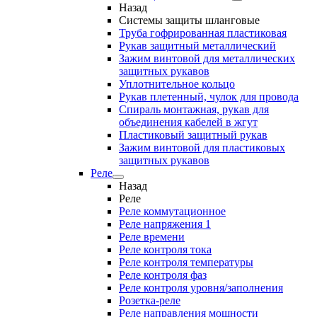
Назад
Системы защиты шланговые
Труба гофрированная пластиковая
Рукав защитный металлический
Зажим винтовой для металлических
защитных рукавов
Уплотнительное кольцо
Рукав плетенный, чулок для провода
Спираль монтажная, рукав для
объединения кабелей в жгут
Пластиковый защитный рукав
Зажим винтовой для пластиковых
защитных рукавов
Реле
Назад
Реле
Реле коммутационное
Реле напряжения 1
Реле времени
Реле контроля тока
Реле контроля температуры
Реле контроля фаз
Реле контроля уровня/заполнения
Розетка-реле
Реле направления мощности