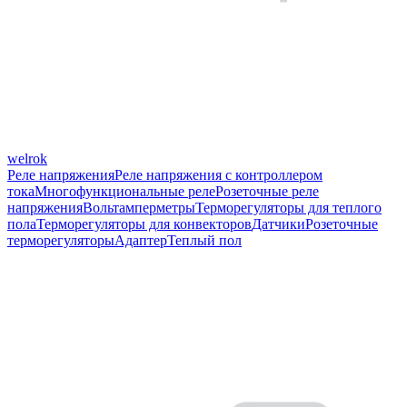
welrok
Реле напряжения
Реле напряжения с контроллером
тока
Многофункциональные реле
Розеточные реле
напряжения
Вольтамперметры
Терморегуляторы для теплого
пола
Терморегуляторы для конвекторов
Датчики
Розеточные
терморегуляторы
Адаптер
Теплый пол