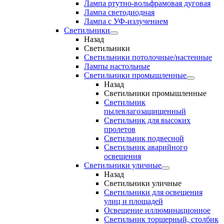
Лампа ртутно-вольфрамовая дуговая
Лампа светодиодная
Лампа с УФ-излучением
Светильники
Назад
Светильники
Светильники потолочные/настенные
Лампы настольные
Светильники промышленные
Назад
Светильники промышленные
Светильник
пылевлагозащищенный
Светильник для высоких
пролетов
Светильник подвесной
Светильник аварийного
освещения
Светильники уличные
Назад
Светильники уличные
Светильники для освещения
улиц и площадей
Освещение иллюминационное
Светильник торшерный, столбик