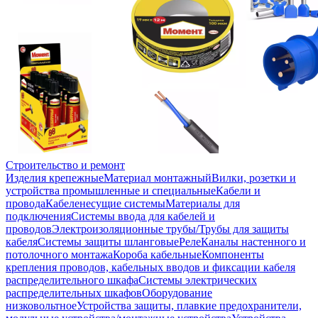
Строительство и ремонт
Изделия крепежные
Материал монтажный
Вилки, розетки и
устройства промышленные и специальные
Кабели и
провода
Кабеленесущие системы
Материалы для
подключения
Системы ввода для кабелей и
проводов
Электроизоляционные трубы/Трубы для защиты
кабеля
Системы защиты шланговые
Реле
Каналы настенного и
потолочного монтажа
Короба кабельные
Компоненты
крепления проводов, кабельных вводов и фиксации кабеля
распределительного шкафа
Системы электрических
распределительных шкафов
Оборудование
низковольтное
Устройства защиты, плавкие предохранители,