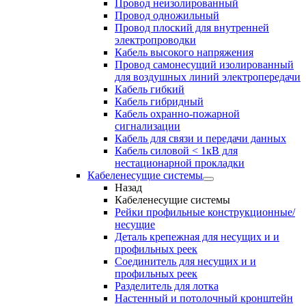
Провод неизолированный
Провод одножильный
Провод плоский для внутренней
электропроводки
Кабель высокого напряжения
Провод самонесущий изолированный
для воздушных линий электропередачи
Кабель гибкий
Кабель гибридный
Кабель охранно-пожарной
сигнализации
Кабель для связи и передачи данных
Кабель силовой < 1кВ для
нестационарной прокладки
Кабеленесущие системы
Назад
Кабеленесущие системы
Рейки профильные конструкционные/
несущие
Деталь крепежная для несущих и и
профильных реек
Соединитель для несущих и и
профильных реек
Разделитель для лотка
Настенный и потолочный кронштейн