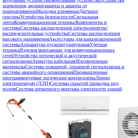
модульные устройства/монтажные устройства
Устройства
заземления, молниезащиты и защиты от
перенапряжений
Колодки клеммные
Датчики/
сенсоры
Устройства безопасности
Сигнальная
лента
Коммуникационная техника/Компоненты и
системы
Системы распределения электроэнергии/
распределительные устройства
Системы распределения
высокого напряжения
Аксессуары для канализационной
системы
Аппаратура пускорегулирующая
Учетная
техника
Изделия монтажные для коммуникационных
сетей
Устройства оптической и акустической
сигнализации
Арматура кабельная/Изоляционные
материалы
Системы пожарной, охранной сигнализации и
системы аварийного оповещения
Промышленные
программируемые логические контроллеры
Линии
электропередач (ЛЭП)
Системы скрытой проводки под
полом
Система штекерного монтажа электросети зданий