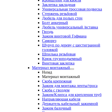
Кронштейн для кабеля
Заклепка закладная
Универсальная троссовая подвеска
Стержень резьбовой
Дюбель для полых стен
Болт анкерный
Дюбель универсальный /вставка
Гвоздь
Зажим винтовой Гофмана
Саморез
Шуруп по дереву с шестигранной
головкой
Шпилька резьбовая
Крюк грузоподъемный
Винтовая заклепка
Материал монтажный
Назад
Материал монтажный
Скоба крепежная
Зажим для монтажа ленты/троса
Скоба с гвоздем
Зажим/Клипса для крепления труб
Направляющая кабеля
Держатель кабельный зажимной
Зажим балочный