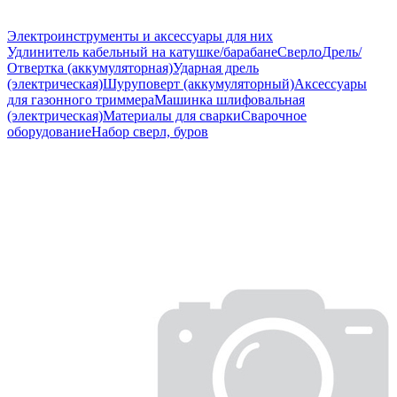
Электроинструменты и аксессуары для них
Удлинитель кабельный на катушке/барабане
Сверло
Дрель/
Отвертка (аккумуляторная)
Ударная дрель
(электрическая)
Шуруповерт (аккумуляторный)
Аксессуары
для газонного триммера
Машинка шлифовальная
(электрическая)
Материалы для сварки
Сварочное
оборудование
Набор сверл, буров