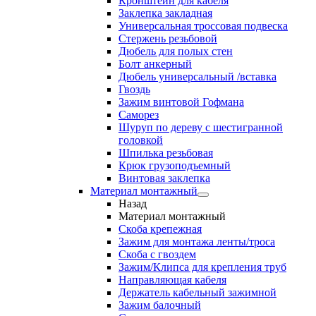
Кронштейн для кабеля
Заклепка закладная
Универсальная троссовая подвеска
Стержень резьбовой
Дюбель для полых стен
Болт анкерный
Дюбель универсальный /вставка
Гвоздь
Зажим винтовой Гофмана
Саморез
Шуруп по дереву с шестигранной
головкой
Шпилька резьбовая
Крюк грузоподъемный
Винтовая заклепка
Материал монтажный
Назад
Материал монтажный
Скоба крепежная
Зажим для монтажа ленты/троса
Скоба с гвоздем
Зажим/Клипса для крепления труб
Направляющая кабеля
Держатель кабельный зажимной
Зажим балочный