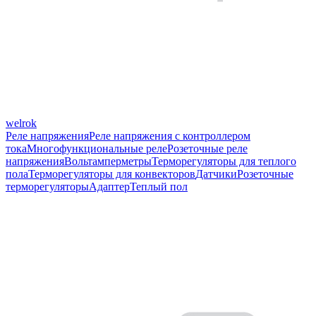
welrok
Реле напряжения
Реле напряжения с контроллером
тока
Многофункциональные реле
Розеточные реле
напряжения
Вольтамперметры
Терморегуляторы для теплого
пола
Терморегуляторы для конвекторов
Датчики
Розеточные
терморегуляторы
Адаптер
Теплый пол