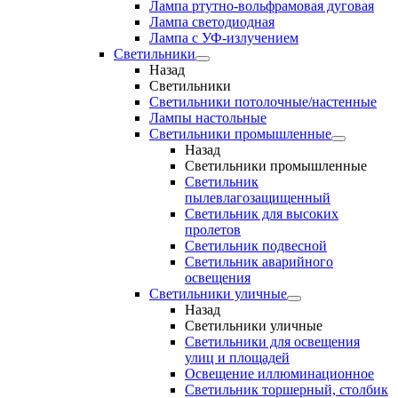
Лампа ртутно-вольфрамовая дуговая
Лампа светодиодная
Лампа с УФ-излучением
Светильники
Назад
Светильники
Светильники потолочные/настенные
Лампы настольные
Светильники промышленные
Назад
Светильники промышленные
Светильник
пылевлагозащищенный
Светильник для высоких
пролетов
Светильник подвесной
Светильник аварийного
освещения
Светильники уличные
Назад
Светильники уличные
Светильники для освещения
улиц и площадей
Освещение иллюминационное
Светильник торшерный, столбик