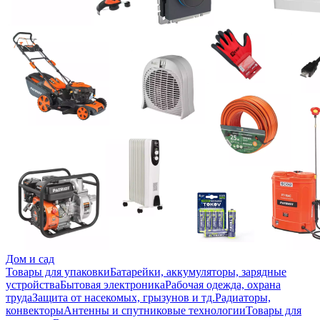
Дом и сад
Товары для упаковки
Батарейки, аккумуляторы, зарядные
устройства
Бытовая электроника
Рабочая одежда, охрана
труда
Защита от насекомых, грызунов и тд.
Радиаторы,
конвекторы
Антенны и спутниковые технологии
Товары для