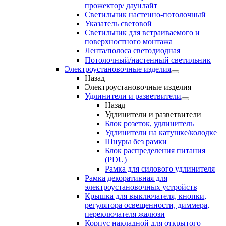
прожектор/ даунлайт
Светильник настенно-потолочный
Указатель световой
Светильник для встраиваемого и
поверхностного монтажа
Лента/полоса светодиодная
Потолочный/настенный светильник
Электроустановочные изделия
Назад
Электроустановочные изделия
Удлинители и разветвители
Назад
Удлинители и разветвители
Блок розеток, удлинитель
Удлинители на катушке/колодке
Шнуры без рамки
Блок распределения питания
(PDU)
Рамка для силового удлинителя
Рамка декоративная для
электроустановочных устройств
Крышка для выключателя, кнопки,
регулятора освещенности, диммера,
переключателя жалюзи
Корпус накладной для открытого