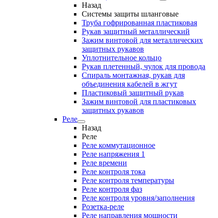
Назад
Системы защиты шланговые
Труба гофрированная пластиковая
Рукав защитный металлический
Зажим винтовой для металлических
защитных рукавов
Уплотнительное кольцо
Рукав плетенный, чулок для провода
Спираль монтажная, рукав для
объединения кабелей в жгут
Пластиковый защитный рукав
Зажим винтовой для пластиковых
защитных рукавов
Реле
Назад
Реле
Реле коммутационное
Реле напряжения 1
Реле времени
Реле контроля тока
Реле контроля температуры
Реле контроля фаз
Реле контроля уровня/заполнения
Розетка-реле
Реле направления мощности