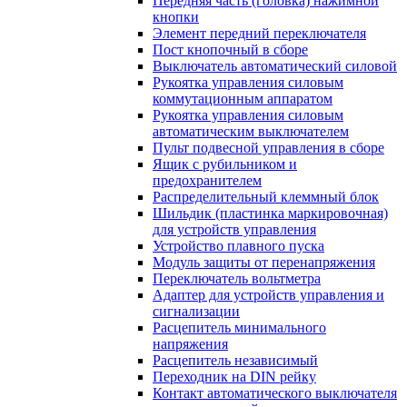
Передняя часть (головка) нажимной
кнопки
Элемент передний переключателя
Пост кнопочный в сборе
Выключатель автоматический силовой
Рукоятка управления силовым
коммутационным аппаратом
Рукоятка управления силовым
автоматическим выключателем
Пульт подвесной управления в сборе
Ящик с рубильником и
предохранителем
Распределительный клеммный блок
Шильдик (пластинка маркировочная)
для устройств управления
Устройство плавного пуска
Модуль защиты от перенапряжения
Переключатель вольтметра
Адаптер для устройств управления и
сигнализации
Расцепитель минимального
напряжения
Расцепитель независимый
Переходник на DIN рейку
Контакт автоматического выключателя