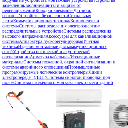
модульные устройства/монтажные устройства
Устройства
заземления, молниезащиты и защиты от
перенапряжений
Колодки клеммные
Датчики/
сенсоры
Устройства безопасности
Сигнальная
лента
Коммуникационная техника/Компоненты и
системы
Системы распределения электроэнергии/
распределительные устройства
Системы распределения
высокого напряжения
Аксессуары для канализационной
системы
Аппаратура пускорегулирующая
Учетная
техника
Изделия монтажные для коммуникационных
сетей
Устройства оптической и акустической
сигнализации
Арматура кабельная/Изоляционные
материалы
Системы пожарной, охранной сигнализации и
системы аварийного оповещения
Промышленные
программируемые логические контроллеры
Линии
электропередач (ЛЭП)
Системы скрытой проводки под
полом
Система штекерного монтажа электросети зданий