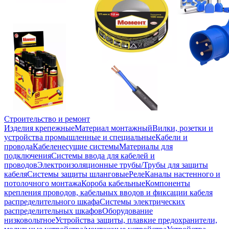
Строительство и ремонт
Изделия крепежные
Материал монтажный
Вилки, розетки и
устройства промышленные и специальные
Кабели и
провода
Кабеленесущие системы
Материалы для
подключения
Системы ввода для кабелей и
проводов
Электроизоляционные трубы/Трубы для защиты
кабеля
Системы защиты шланговые
Реле
Каналы настенного и
потолочного монтажа
Короба кабельные
Компоненты
крепления проводов, кабельных вводов и фиксации кабеля
распределительного шкафа
Системы электрических
распределительных шкафов
Оборудование
низковольтное
Устройства защиты, плавкие предохранители,