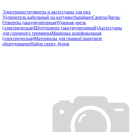
Электроинструменты и аксессуары для них
Удлинитель кабельный на катушке/барабане
Сверло
Дрель/
Отвертка (аккумуляторная)
Ударная дрель
(электрическая)
Шуруповерт (аккумуляторный)
Аксессуары
для газонного триммера
Машинка шлифовальная
(электрическая)
Материалы для сварки
Сварочное
оборудование
Набор сверл, буров