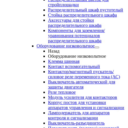
стройплощадки
Распределительный шкаф пустотелый
Стойка распределительного шкафа
Аксессуары для стойки
распределительного шкафа
Компоненты для заземления/
уравнивания потенциалов
распределительного шкафа
Оборудование низковольтное
Назад
Оборудование низковольтное
Клемма шинная
Контакт вспомогательный
Контактор/магнитный пускатель/
силовое реле переменного тока (АС)
Выключатель автоматический для
защиты двигателя
Реле тепловое
Модуль усилителя для контакторов
Корпус постов для установки
аппаратов управления и сигнализации
Ламподержатель для аппаратов
контроля и сигнализации
Выключатель-разъединитель