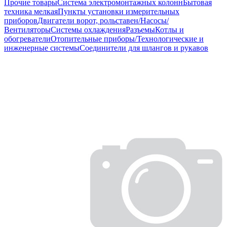
Прочие товары
Система электромонтажных колонн
Бытовая
техника мелкая
Пункты установки измерительных
приборов
Двигатели ворот, рольставен/Насосы/
Вентиляторы
Системы охлаждения
Разъемы
Котлы и
обогреватели
Отопительные приборы/Технологические и
инженерные системы
Соединители для шлангов и рукавов