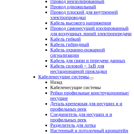
Провод неизолированный
Провод одножильный
Провод плоский для внутренней
электропроводки
Кабель высокого напряжения
Провод самонесущий изолированный
для воздушных линий электропередачи
Кабель гибкий
Кабель гибридный
Кабель охранно-пожарной
сигнализации
Кабель для связи и передачи данных
Кабель силовой < 1кВ для
нестационарной прокладки
Кабеленесущие системы
Назад
Кабеленесущие системы
Рейки профильные конструкционные/
несущие
Деталь крепежная для несущих и и
профильных реек
Соединитель для несущих и и
профильных реек
Разделитель для лотка
Настенный и потолочный кронштейн