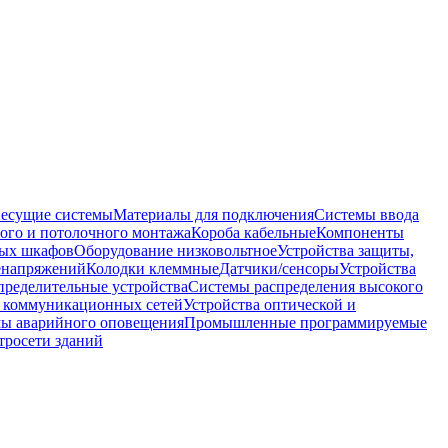
несущие системы
Материалы для подключения
Системы ввода
ого и потолочного монтажа
Короба кабельные
Компоненты
ных шкафов
Оборудование низковольтное
Устройства защиты,
ренапряжений
Колодки клеммные
Датчики/сенсоры
Устройства
пределительные устройства
Системы распределения высокого
 коммуникационных сетей
Устройства оптической и
мы аварийного оповещения
Промышленные программируемые
тросети зданий