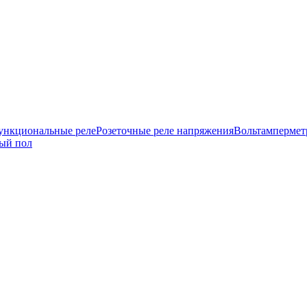
нкциональные реле
Розеточные реле напряжения
Вольтамперме
ый пол