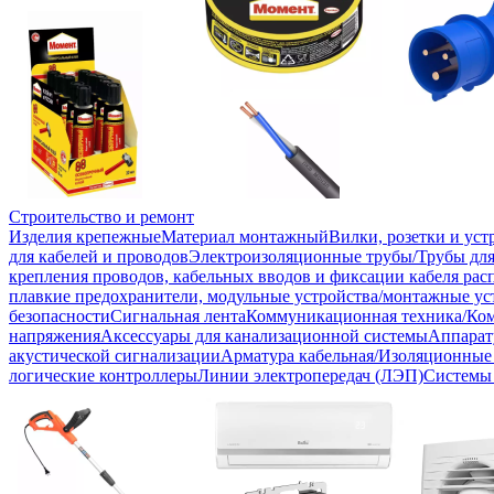
Строительство и ремонт
Изделия крепежные
Материал монтажный
Вилки, розетки и ус
для кабелей и проводов
Электроизоляционные трубы/Трубы для
крепления проводов, кабельных вводов и фиксации кабеля рас
плавкие предохранители, модульные устройства/монтажные ус
безопасности
Сигнальная лента
Коммуникационная техника/Ко
напряжения
Аксессуары для канализационной системы
Аппарат
акустической сигнализации
Арматура кабельная/Изоляционные
логические контроллеры
Линии электропередач (ЛЭП)
Системы 