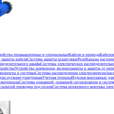
тройства промышленные и специальные
Кабели и провода
Кабеле
 защиты кабеля
Системы защиты шланговые
Реле
Каналы настенн
пределительного шкафа
Системы электрических распределитель
тройства
Устройства заземления, молниезащиты и защиты от пе
мпоненты и системы
Системы распределения электроэнергии/рас
ура пускорегулирующая
Учетная техника
Изделия монтажные для
 материалы
Системы пожарной, охранной сигнализации и систе
скрытой проводки под полом
Система штекерного монтажа элек