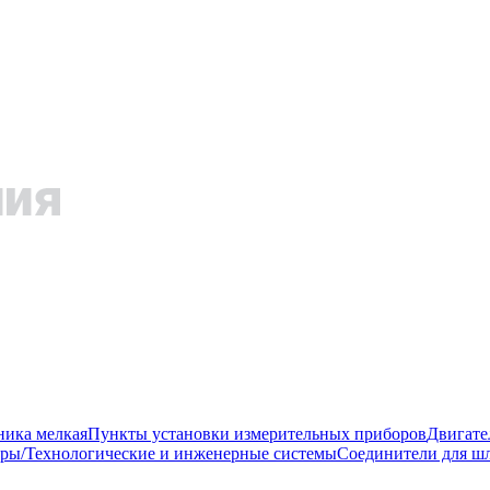
ника мелкая
Пункты установки измерительных приборов
Двигате
ры/Технологические и инженерные системы
Соединители для шл