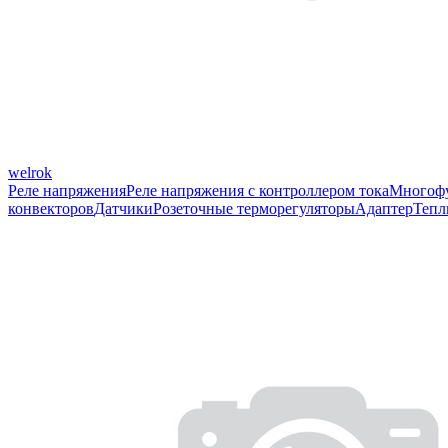
welrok
Реле напряжения
Реле напряжения с контроллером тока
Многофу
конвекторов
Датчики
Розеточные терморегуляторы
Адаптер
Тепл