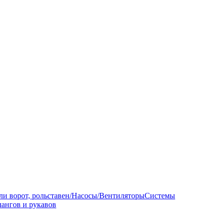
ли ворот, рольставен/Насосы/Вентиляторы
Системы
ангов и рукавов