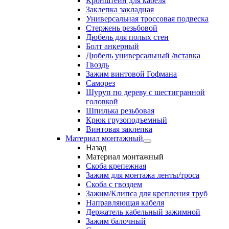
Кронштейн для кабеля
Заклепка закладная
Универсальная троссовая подвеска
Стержень резьбовой
Дюбель для полых стен
Болт анкерный
Дюбель универсальный /вставка
Гвоздь
Зажим винтовой Гофмана
Саморез
Шуруп по дереву с шестигранной
головкой
Шпилька резьбовая
Крюк грузоподъемный
Винтовая заклепка
Материал монтажный
Назад
Материал монтажный
Скоба крепежная
Зажим для монтажа ленты/троса
Скоба с гвоздем
Зажим/Клипса для крепления труб
Направляющая кабеля
Держатель кабельный зажимной
Зажим балочный