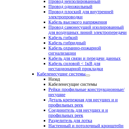
Провод неизолированный
Провод одножильный
Провод плоский для внутренней
электропроводки
Кабель высокого напряжения
Провод самонесущий изолированный
для воздушных линий электропередачи
Кабель гибкий
Кабель гибридный
Кабель охранно-пожарной
сигнализации
Кабель для связи и передачи данных
Кабель силовой < 1кВ для
нестационарной прокладки
Кабеленесущие системы
Назад
Кабеленесущие системы
Рейки профильные конструкционные/
несущие
Деталь крепежная для несущих и и
профильных реек
Соединитель для несущих и и
профильных реек
Разделитель для лотка
Настенный и потолочный кронштейн