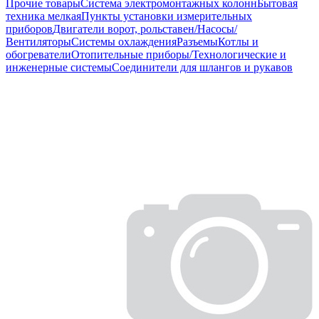
Прочие товары
Система электромонтажных колонн
Бытовая
техника мелкая
Пункты установки измерительных
приборов
Двигатели ворот, рольставен/Насосы/
Вентиляторы
Системы охлаждения
Разъемы
Котлы и
обогреватели
Отопительные приборы/Технологические и
инженерные системы
Соединители для шлангов и рукавов