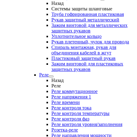
Назад
Системы защиты шланговые
Труба гофрированная пластиковая
Рукав защитный металлический
Зажим винтовой для металлических
защитных рукавов
Уплотнительное кольцо
Рукав плетенный, чулок для провода
Спираль монтажная, рукав для
объединения кабелей в жгут
Пластиковый защитный рукав
Зажим винтовой для пластиковых
защитных рукавов
Реле
Назад
Реле
Реле коммутационное
Реле напряжения 1
Реле времени
Реле контроля тока
Реле контроля температуры
Реле контроля фаз
Реле контроля уровня/заполнения
Розетка-реле
Реле направления мощности