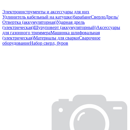
Электроинструменты и аксессуары для них
Удлинитель кабельный на катушке/барабане
Сверло
Дрель/
Отвертка (аккумуляторная)
Ударная дрель
(электрическая)
Шуруповерт (аккумуляторный)
Аксессуары
для газонного триммера
Машинка шлифовальная
(электрическая)
Материалы для сварки
Сварочное
оборудование
Набор сверл, буров