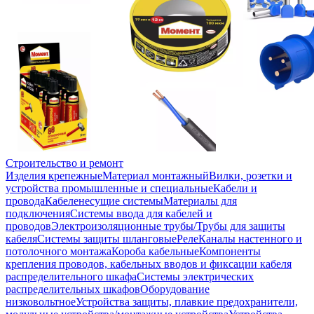
Строительство и ремонт
Изделия крепежные
Материал монтажный
Вилки, розетки и
устройства промышленные и специальные
Кабели и
провода
Кабеленесущие системы
Материалы для
подключения
Системы ввода для кабелей и
проводов
Электроизоляционные трубы/Трубы для защиты
кабеля
Системы защиты шланговые
Реле
Каналы настенного и
потолочного монтажа
Короба кабельные
Компоненты
крепления проводов, кабельных вводов и фиксации кабеля
распределительного шкафа
Системы электрических
распределительных шкафов
Оборудование
низковольтное
Устройства защиты, плавкие предохранители,