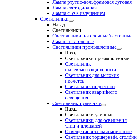
Лампа ртутно-вольфрамовая дуговая
Лампа светодиодная
Лампа с УФ-излучением
Светильники
Назад
Светильники
Светильники потолочные/настенные
Лампы настольные
Светильники промышленные
Назад
Светильники промышленные
Светильник
пылевлагозащищенный
Светильник для высоких
пролетов
Светильник подвесной
Светильник аварийного
освещения
Светильники уличные
Назад
Светильники уличные
Светильники для освещения
улиц и площадей
Освещение иллюминационное
Светильник торшерный, столбик