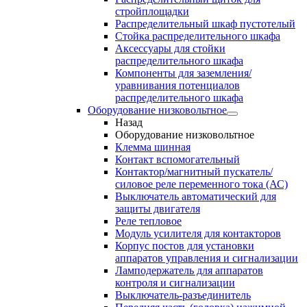
стройплощадки
Распределительный шкаф пустотелый
Стойка распределительного шкафа
Аксессуары для стойки
распределительного шкафа
Компоненты для заземления/
уравнивания потенциалов
распределительного шкафа
Оборудование низковольтное
Назад
Оборудование низковольтное
Клемма шинная
Контакт вспомогательный
Контактор/магнитный пускатель/
силовое реле переменного тока (АС)
Выключатель автоматический для
защиты двигателя
Реле тепловое
Модуль усилителя для контакторов
Корпус постов для установки
аппаратов управления и сигнализации
Ламподержатель для аппаратов
контроля и сигнализации
Выключатель-разъединитель