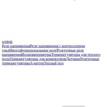
welrok
Реле напряжения
Реле напряжения с контроллером
тока
Многофункциональные реле
Розеточные реле
напряжения
Вольтамперметры
Терморегуляторы для теплого
пола
Терморегуляторы для конвекторов
Датчики
Розеточные
терморегуляторы
Адаптер
Теплый пол