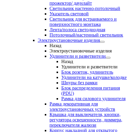
прожектор/ даунлайт
Светильник настенно-потолочный
Указатель световой
Светильник для встраиваемого и
поверхностного монтажа
Лента/полоса светодиодная
Потолочный/настенный светильник
Электроустановочные изделия
Назад
Электроустановочные изделия
Удлинители и разветвители
Назад
Удлинители и разветвители
Блок розеток, удлинитель
Удлинители на катушке/колодке
Шнуры без рамки
Блок распределения питания
(PDU)
Рамка для силового удлинителя
Рамка декоративная для
электроустановочных устройств
Крышка для выключателя, кнопки,
регулятора освещенности, диммера,
переключателя жалюзи
Корпус накладной для открытого