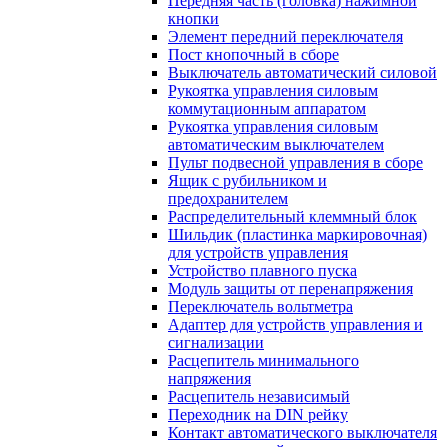
Передняя часть (головка) нажимной
кнопки
Элемент передний переключателя
Пост кнопочный в сборе
Выключатель автоматический силовой
Рукоятка управления силовым
коммутационным аппаратом
Рукоятка управления силовым
автоматическим выключателем
Пульт подвесной управления в сборе
Ящик с рубильником и
предохранителем
Распределительный клеммный блок
Шильдик (пластинка маркировочная)
для устройств управления
Устройство плавного пуска
Модуль защиты от перенапряжения
Переключатель вольтметра
Адаптер для устройств управления и
сигнализации
Расцепитель минимального
напряжения
Расцепитель независимый
Переходник на DIN рейку
Контакт автоматического выключателя