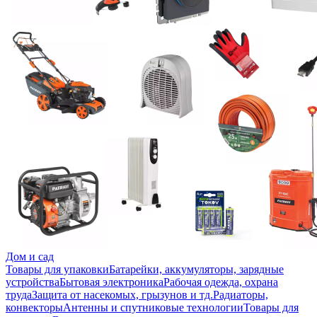
Дом и сад
Товары для упаковки
Батарейки, аккумуляторы, зарядные
устройства
Бытовая электроника
Рабочая одежда, охрана
труда
Защита от насекомых, грызунов и тд.
Радиаторы,
конвекторы
Антенны и спутниковые технологии
Товары для