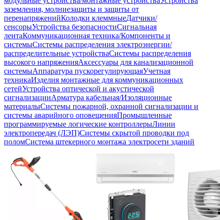
модульные устройства/монтажные устройства
Устройства
заземления, молниезащиты и защиты от
перенапряжений
Колодки клеммные
Датчики/
сенсоры
Устройства безопасности
Сигнальная
лента
Коммуникационная техника/Компоненты и
системы
Системы распределения электроэнергии/
распределительные устройства
Системы распределения
высокого напряжения
Аксессуары для канализационной
системы
Аппаратура пускорегулирующая
Учетная
техника
Изделия монтажные для коммуникационных
сетей
Устройства оптической и акустической
сигнализации
Арматура кабельная/Изоляционные
материалы
Системы пожарной, охранной сигнализации и
системы аварийного оповещения
Промышленные
программируемые логические контроллеры
Линии
электропередач (ЛЭП)
Системы скрытой проводки под
полом
Система штекерного монтажа электросети зданий