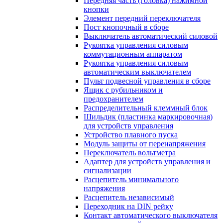
Передняя часть (головка) нажимной
кнопки
Элемент передний переключателя
Пост кнопочный в сборе
Выключатель автоматический силовой
Рукоятка управления силовым
коммутационным аппаратом
Рукоятка управления силовым
автоматическим выключателем
Пульт подвесной управления в сборе
Ящик с рубильником и
предохранителем
Распределительный клеммный блок
Шильдик (пластинка маркировочная)
для устройств управления
Устройство плавного пуска
Модуль защиты от перенапряжения
Переключатель вольтметра
Адаптер для устройств управления и
сигнализации
Расцепитель минимального
напряжения
Расцепитель независимый
Переходник на DIN рейку
Контакт автоматического выключателя