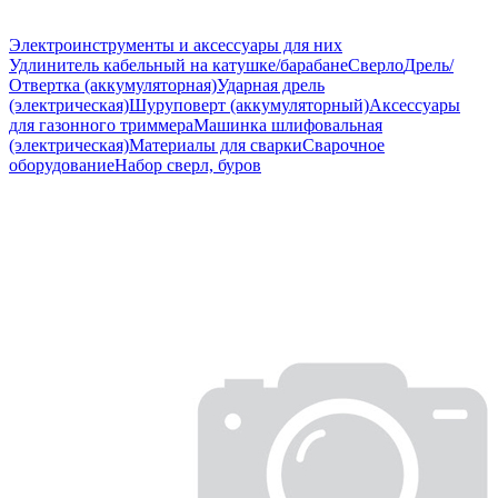
Электроинструменты и аксессуары для них
Удлинитель кабельный на катушке/барабане
Сверло
Дрель/
Отвертка (аккумуляторная)
Ударная дрель
(электрическая)
Шуруповерт (аккумуляторный)
Аксессуары
для газонного триммера
Машинка шлифовальная
(электрическая)
Материалы для сварки
Сварочное
оборудование
Набор сверл, буров