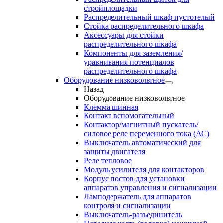
стройплощадки
Распределительный шкаф пустотелый
Стойка распределительного шкафа
Аксессуары для стойки
распределительного шкафа
Компоненты для заземления/
уравнивания потенциалов
распределительного шкафа
Оборудование низковольтное
Назад
Оборудование низковольтное
Клемма шинная
Контакт вспомогательный
Контактор/магнитный пускатель/
силовое реле переменного тока (АС)
Выключатель автоматический для
защиты двигателя
Реле тепловое
Модуль усилителя для контакторов
Корпус постов для установки
аппаратов управления и сигнализации
Ламподержатель для аппаратов
контроля и сигнализации
Выключатель-разъединитель