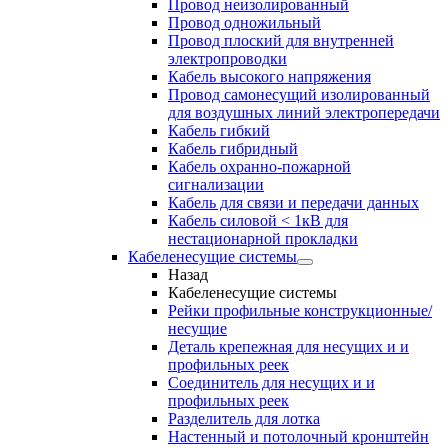
Провод неизолированный
Провод одножильный
Провод плоский для внутренней
электропроводки
Кабель высокого напряжения
Провод самонесущий изолированный
для воздушных линий электропередачи
Кабель гибкий
Кабель гибридный
Кабель охранно-пожарной
сигнализации
Кабель для связи и передачи данных
Кабель силовой < 1кВ для
нестационарной прокладки
Кабеленесущие системы
Назад
Кабеленесущие системы
Рейки профильные конструкционные/
несущие
Деталь крепежная для несущих и и
профильных реек
Соединитель для несущих и и
профильных реек
Разделитель для лотка
Настенный и потолочный кронштейн