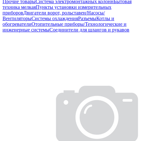
Прочие товары
Система электромонтажных колонн
Бытовая
техника мелкая
Пункты установки измерительных
приборов
Двигатели ворот, рольставен/Насосы/
Вентиляторы
Системы охлаждения
Разъемы
Котлы и
обогреватели
Отопительные приборы/Технологические и
инженерные системы
Соединители для шлангов и рукавов