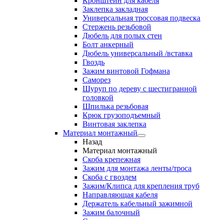
Кронштейн для кабеля
Заклепка закладная
Универсальная троссовая подвеска
Стержень резьбовой
Дюбель для полых стен
Болт анкерный
Дюбель универсальный /вставка
Гвоздь
Зажим винтовой Гофмана
Саморез
Шуруп по дереву с шестигранной
головкой
Шпилька резьбовая
Крюк грузоподъемный
Винтовая заклепка
Материал монтажный
Назад
Материал монтажный
Скоба крепежная
Зажим для монтажа ленты/троса
Скоба с гвоздем
Зажим/Клипса для крепления труб
Направляющая кабеля
Держатель кабельный зажимной
Зажим балочный