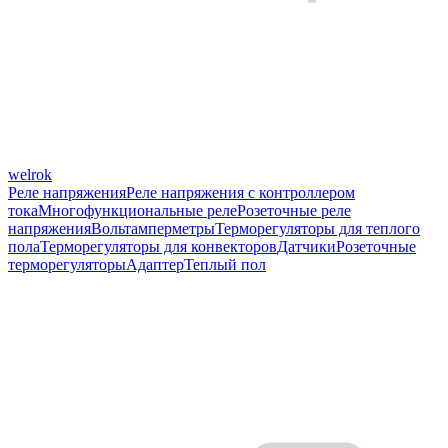
welrok
Реле напряжения
Реле напряжения с контроллером
тока
Многофункциональные реле
Розеточные реле
напряжения
Вольтамперметры
Терморегуляторы для теплого
пола
Терморегуляторы для конвекторов
Датчики
Розеточные
терморегуляторы
Адаптер
Теплый пол