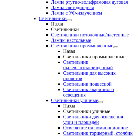
Лампа ртутно-вольфрамовая дуговая
Лампа светодиодная
Лампа с УФ-излучением
Светильники
Назад
Светильники
Светильники потолочные/настенные
Лампы настольные
Светильники промышленные
Назад
Светильники промышленные
Светильник
пылевлагозащищенный
Светильник для высоких
пролетов
Светильник подвесной
Светильник аварийного
освещения
Светильники уличные
Назад
Светильники уличные
Светильники для освещения
улиц и площадей
Освещение иллюминационное
Светильник торшерный, столбик