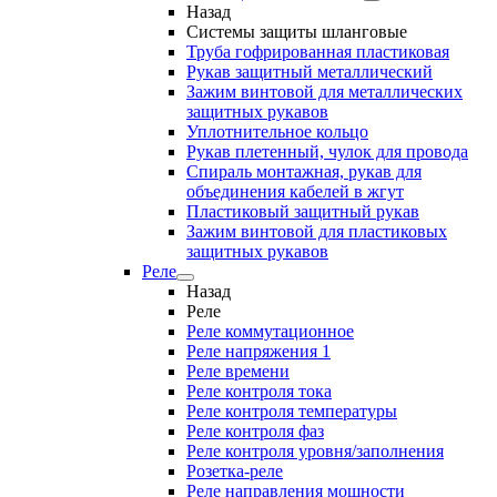
Назад
Системы защиты шланговые
Труба гофрированная пластиковая
Рукав защитный металлический
Зажим винтовой для металлических
защитных рукавов
Уплотнительное кольцо
Рукав плетенный, чулок для провода
Спираль монтажная, рукав для
объединения кабелей в жгут
Пластиковый защитный рукав
Зажим винтовой для пластиковых
защитных рукавов
Реле
Назад
Реле
Реле коммутационное
Реле напряжения 1
Реле времени
Реле контроля тока
Реле контроля температуры
Реле контроля фаз
Реле контроля уровня/заполнения
Розетка-реле
Реле направления мощности