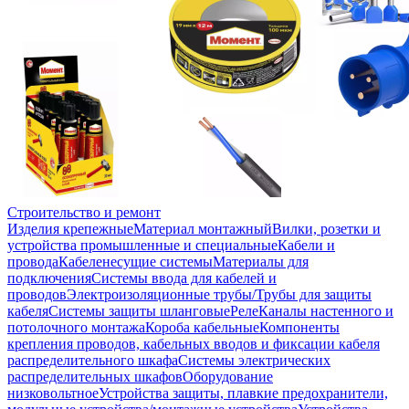
Строительство и ремонт
Изделия крепежные
Материал монтажный
Вилки, розетки и
устройства промышленные и специальные
Кабели и
провода
Кабеленесущие системы
Материалы для
подключения
Системы ввода для кабелей и
проводов
Электроизоляционные трубы/Трубы для защиты
кабеля
Системы защиты шланговые
Реле
Каналы настенного и
потолочного монтажа
Короба кабельные
Компоненты
крепления проводов, кабельных вводов и фиксации кабеля
распределительного шкафа
Системы электрических
распределительных шкафов
Оборудование
низковольтное
Устройства защиты, плавкие предохранители,