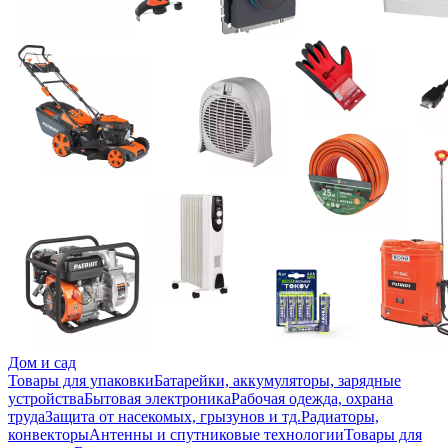
Дом и сад
Товары для упаковки
Батарейки, аккумуляторы, зарядные
устройства
Бытовая электроника
Рабочая одежда, охрана
труда
Защита от насекомых, грызунов и тд.
Радиаторы,
конвекторы
Антенны и спутниковые технологии
Товары для