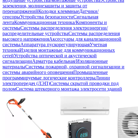
модульные устройства/монтажные устройства
Устройства
заземления, молниезащиты и защиты от
перенапряжений
Колодки клеммные
Датчики/
сенсоры
Устройства безопасности
Сигнальная
лента
Коммуникационная техника/Компоненты и
системы
Системы распределения электроэнергии/
распределительные устройства
Системы распределения
высокого напряжения
Аксессуары для канализационной
системы
Аппаратура пускорегулирующая
Учетная
техника
Изделия монтажные для коммуникационных
сетей
Устройства оптической и акустической
сигнализации
Арматура кабельная/Изоляционные
материалы
Системы пожарной, охранной сигнализации и
системы аварийного оповещения
Промышленные
программируемые логические контроллеры
Линии
электропередач (ЛЭП)
Системы скрытой проводки под
полом
Система штекерного монтажа электросети зданий