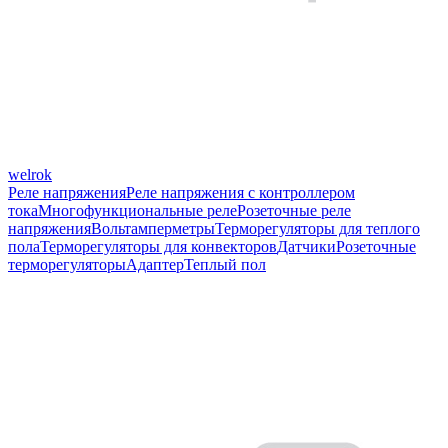
welrok
Реле напряжения
Реле напряжения с контроллером
тока
Многофункциональные реле
Розеточные реле
напряжения
Вольтамперметры
Терморегуляторы для теплого
пола
Терморегуляторы для конвекторов
Датчики
Розеточные
терморегуляторы
Адаптер
Теплый пол