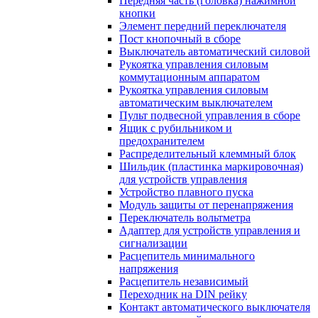
Передняя часть (головка) нажимной
кнопки
Элемент передний переключателя
Пост кнопочный в сборе
Выключатель автоматический силовой
Рукоятка управления силовым
коммутационным аппаратом
Рукоятка управления силовым
автоматическим выключателем
Пульт подвесной управления в сборе
Ящик с рубильником и
предохранителем
Распределительный клеммный блок
Шильдик (пластинка маркировочная)
для устройств управления
Устройство плавного пуска
Модуль защиты от перенапряжения
Переключатель вольтметра
Адаптер для устройств управления и
сигнализации
Расцепитель минимального
напряжения
Расцепитель независимый
Переходник на DIN рейку
Контакт автоматического выключателя