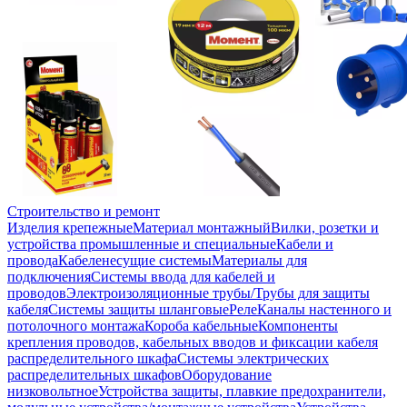
Строительство и ремонт
Изделия крепежные
Материал монтажный
Вилки, розетки и
устройства промышленные и специальные
Кабели и
провода
Кабеленесущие системы
Материалы для
подключения
Системы ввода для кабелей и
проводов
Электроизоляционные трубы/Трубы для защиты
кабеля
Системы защиты шланговые
Реле
Каналы настенного и
потолочного монтажа
Короба кабельные
Компоненты
крепления проводов, кабельных вводов и фиксации кабеля
распределительного шкафа
Системы электрических
распределительных шкафов
Оборудование
низковольтное
Устройства защиты, плавкие предохранители,