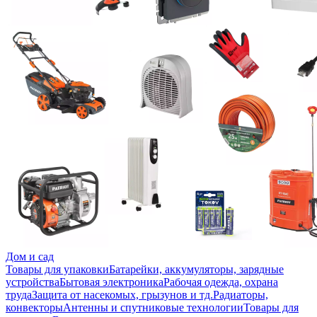
Дом и сад
Товары для упаковки
Батарейки, аккумуляторы, зарядные
устройства
Бытовая электроника
Рабочая одежда, охрана
труда
Защита от насекомых, грызунов и тд.
Радиаторы,
конвекторы
Антенны и спутниковые технологии
Товары для