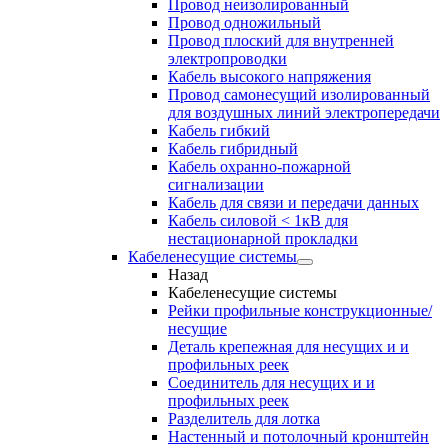
Провод неизолированный
Провод одножильный
Провод плоский для внутренней
электропроводки
Кабель высокого напряжения
Провод самонесущий изолированный
для воздушных линий электропередачи
Кабель гибкий
Кабель гибридный
Кабель охранно-пожарной
сигнализации
Кабель для связи и передачи данных
Кабель силовой < 1кВ для
нестационарной прокладки
Кабеленесущие системы
Назад
Кабеленесущие системы
Рейки профильные конструкционные/
несущие
Деталь крепежная для несущих и и
профильных реек
Соединитель для несущих и и
профильных реек
Разделитель для лотка
Настенный и потолочный кронштейн