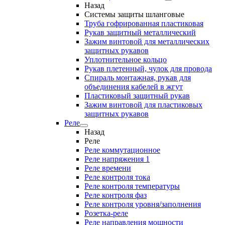
Назад
Системы защиты шланговые
Труба гофрированная пластиковая
Рукав защитный металлический
Зажим винтовой для металлических
защитных рукавов
Уплотнительное кольцо
Рукав плетенный, чулок для провода
Спираль монтажная, рукав для
объединения кабелей в жгут
Пластиковый защитный рукав
Зажим винтовой для пластиковых
защитных рукавов
Реле
Назад
Реле
Реле коммутационное
Реле напряжения 1
Реле времени
Реле контроля тока
Реле контроля температуры
Реле контроля фаз
Реле контроля уровня/заполнения
Розетка-реле
Реле направления мощности