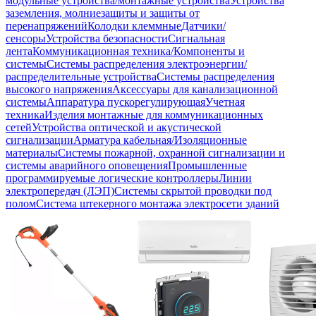
модульные устройства/монтажные устройства
Устройства
заземления, молниезащиты и защиты от
перенапряжений
Колодки клеммные
Датчики/
сенсоры
Устройства безопасности
Сигнальная
лента
Коммуникационная техника/Компоненты и
системы
Системы распределения электроэнергии/
распределительные устройства
Системы распределения
высокого напряжения
Аксессуары для канализационной
системы
Аппаратура пускорегулирующая
Учетная
техника
Изделия монтажные для коммуникационных
сетей
Устройства оптической и акустической
сигнализации
Арматура кабельная/Изоляционные
материалы
Системы пожарной, охранной сигнализации и
системы аварийного оповещения
Промышленные
программируемые логические контроллеры
Линии
электропередач (ЛЭП)
Системы скрытой проводки под
полом
Система штекерного монтажа электросети зданий