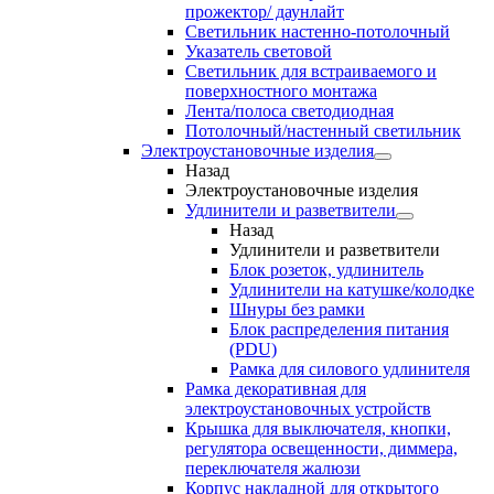
прожектор/ даунлайт
Светильник настенно-потолочный
Указатель световой
Светильник для встраиваемого и
поверхностного монтажа
Лента/полоса светодиодная
Потолочный/настенный светильник
Электроустановочные изделия
Назад
Электроустановочные изделия
Удлинители и разветвители
Назад
Удлинители и разветвители
Блок розеток, удлинитель
Удлинители на катушке/колодке
Шнуры без рамки
Блок распределения питания
(PDU)
Рамка для силового удлинителя
Рамка декоративная для
электроустановочных устройств
Крышка для выключателя, кнопки,
регулятора освещенности, диммера,
переключателя жалюзи
Корпус накладной для открытого