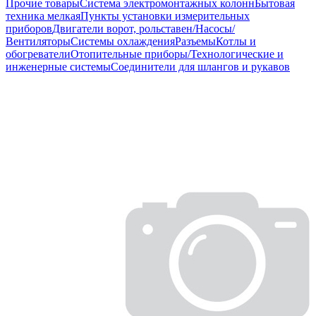
Прочие товары
Система электромонтажных колонн
Бытовая
техника мелкая
Пункты установки измерительных
приборов
Двигатели ворот, рольставен/Насосы/
Вентиляторы
Системы охлаждения
Разъемы
Котлы и
обогреватели
Отопительные приборы/Технологические и
инженерные системы
Соединители для шлангов и рукавов