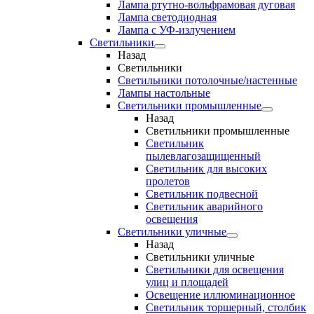
Лампа ртутно-вольфрамовая дуговая
Лампа светодиодная
Лампа с УФ-излучением
Светильники
Назад
Светильники
Светильники потолочные/настенные
Лампы настольные
Светильники промышленные
Назад
Светильники промышленные
Светильник
пылевлагозащищенный
Светильник для высоких
пролетов
Светильник подвесной
Светильник аварийного
освещения
Светильники уличные
Назад
Светильники уличные
Светильники для освещения
улиц и площадей
Освещение иллюминационное
Светильник торшерный, столбик