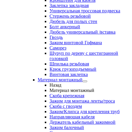
Кронштейн для кабеля
Заклепка закладная
Универсальная троссовая подвеска
Стержень резьбовой
Дюбель для полых стен
Болт анкерный
Дюбель универсальный /вставка
Гвоздь
Зажим винтовой Гофмана
Саморез
Шуруп по дереву с шестигранной
головкой
Шпилька резьбовая
Крюк грузоподъемный
Винтовая заклепка
Материал монтажный
Назад
Материал монтажный
Скоба крепежная
Зажим для монтажа ленты/троса
Скоба с гвоздем
Зажим/Клипса для крепления труб
Направляющая кабеля
Держатель кабельный зажимной
Зажим балочный