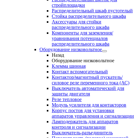
стройплощадки
Распределительный шкаф пустотелый
Стойка распределительного шкафа
Аксессуары для стойки
распределительного шкафа
Компоненты для заземления/
уравнивания потенциалов
распределительного шкафа
Оборудование низковольтное
Назад
Оборудование низковольтное
Клемма шинная
Контакт вспомогательный
Контактор/магнитный пускатель/
силовое реле переменного тока (АС)
Выключатель автоматический для
защиты двигателя
Реле тепловое
Модуль усилителя для контакторов
Корпус постов для установки
аппаратов управления и сигнализации
Ламподержатель для аппаратов
контроля и сигнализации
Выключатель-разъединитель