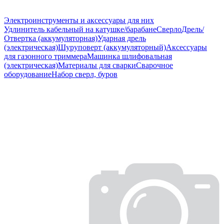
Электроинструменты и аксессуары для них
Удлинитель кабельный на катушке/барабане
Сверло
Дрель/
Отвертка (аккумуляторная)
Ударная дрель
(электрическая)
Шуруповерт (аккумуляторный)
Аксессуары
для газонного триммера
Машинка шлифовальная
(электрическая)
Материалы для сварки
Сварочное
оборудование
Набор сверл, буров