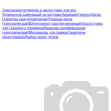
Электроинструменты и аксессуары для них
Удлинитель кабельный на катушке/барабане
Сверло
Дрель/
Отвертка (аккумуляторная)
Ударная дрель
(электрическая)
Шуруповерт (аккумуляторный)
Аксессуары
для газонного триммера
Машинка шлифовальная
(электрическая)
Материалы для сварки
Сварочное
оборудование
Набор сверл, буров