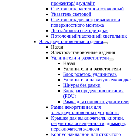
прожектор/ даунлайт
Светильник настенно-потолочный
Указатель световой
Светильник для встраиваемого и
поверхностного монтажа
Лента/полоса светодиодная
Потолочный/настенный светильник
Электроустановочные изделия
Назад
Электроустановочные изделия
Удлинители и разветвители
Назад
Удлинители и разветвители
Блок розеток, удлинитель
Удлинители на катушке/колодке
Шнуры без рамки
Блок распределения питания
(PDU)
Рамка для силового удлинителя
Рамка декоративная для
электроустановочных устройств
Крышка для выключателя, кнопки,
регулятора освещенности, диммера,
переключателя жалюзи
Корпус накладной для открытого