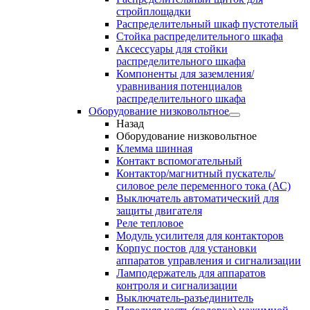
стройплощадки
Распределительный шкаф пустотелый
Стойка распределительного шкафа
Аксессуары для стойки
распределительного шкафа
Компоненты для заземления/
уравнивания потенциалов
распределительного шкафа
Оборудование низковольтное
Назад
Оборудование низковольтное
Клемма шинная
Контакт вспомогательный
Контактор/магнитный пускатель/
силовое реле переменного тока (АС)
Выключатель автоматический для
защиты двигателя
Реле тепловое
Модуль усилителя для контакторов
Корпус постов для установки
аппаратов управления и сигнализации
Ламподержатель для аппаратов
контроля и сигнализации
Выключатель-разъединитель