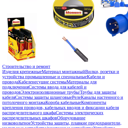
Строительство и ремонт
Изделия крепежные
Материал монтажный
Вилки, розетки и
устройства промышленные и специальные
Кабели и
провода
Кабеленесущие системы
Материалы для
подключения
Системы ввода для кабелей и
проводов
Электроизоляционные трубы/Трубы для защиты
кабеля
Системы защиты шланговые
Реле
Каналы настенного и
потолочного монтажа
Короба кабельные
Компоненты
крепления проводов, кабельных вводов и фиксации кабеля
распределительного шкафа
Системы электрических
распределительных шкафов
Оборудование
низковольтное
Устройства защиты, плавкие предохранители,