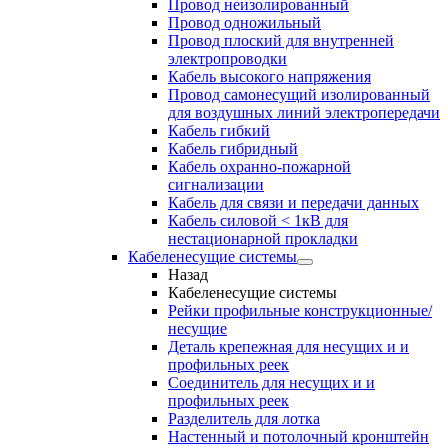
Провод неизолированный
Провод одножильный
Провод плоский для внутренней
электропроводки
Кабель высокого напряжения
Провод самонесущий изолированный
для воздушных линий электропередачи
Кабель гибкий
Кабель гибридный
Кабель охранно-пожарной
сигнализации
Кабель для связи и передачи данных
Кабель силовой < 1кВ для
нестационарной прокладки
Кабеленесущие системы
Назад
Кабеленесущие системы
Рейки профильные конструкционные/
несущие
Деталь крепежная для несущих и и
профильных реек
Соединитель для несущих и и
профильных реек
Разделитель для лотка
Настенный и потолочный кронштейн