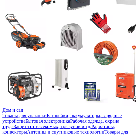
Дом и сад
Товары для упаковки
Батарейки, аккумуляторы, зарядные
устройства
Бытовая электроника
Рабочая одежда, охрана
труда
Защита от насекомых, грызунов и тд.
Радиаторы,
конвекторы
Антенны и спутниковые технологии
Товары для