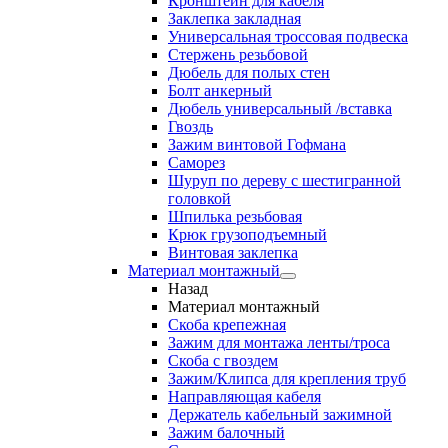
Кронштейн для кабеля
Заклепка закладная
Универсальная троссовая подвеска
Стержень резьбовой
Дюбель для полых стен
Болт анкерный
Дюбель универсальный /вставка
Гвоздь
Зажим винтовой Гофмана
Саморез
Шуруп по дереву с шестигранной
головкой
Шпилька резьбовая
Крюк грузоподъемный
Винтовая заклепка
Материал монтажный
Назад
Материал монтажный
Скоба крепежная
Зажим для монтажа ленты/троса
Скоба с гвоздем
Зажим/Клипса для крепления труб
Направляющая кабеля
Держатель кабельный зажимной
Зажим балочный