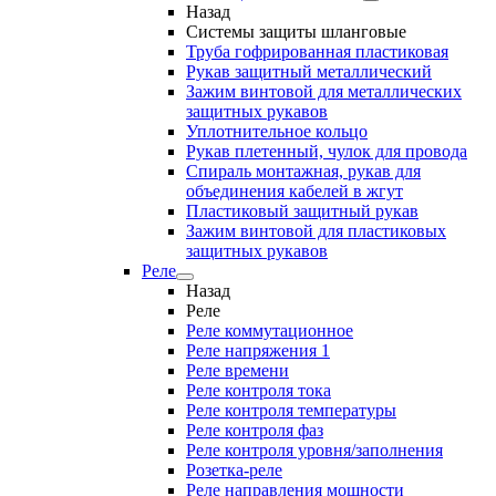
Назад
Системы защиты шланговые
Труба гофрированная пластиковая
Рукав защитный металлический
Зажим винтовой для металлических
защитных рукавов
Уплотнительное кольцо
Рукав плетенный, чулок для провода
Спираль монтажная, рукав для
объединения кабелей в жгут
Пластиковый защитный рукав
Зажим винтовой для пластиковых
защитных рукавов
Реле
Назад
Реле
Реле коммутационное
Реле напряжения 1
Реле времени
Реле контроля тока
Реле контроля температуры
Реле контроля фаз
Реле контроля уровня/заполнения
Розетка-реле
Реле направления мощности