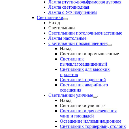
Лампа ртутно-вольфрамовая дуговая
Лампа светодиодная
Лампа с УФ-излучением
Светильники
Назад
Светильники
Светильники потолочные/настенные
Лампы настольные
Светильники промышленные
Назад
Светильники промышленные
Светильник
пылевлагозащищенный
Светильник для высоких
пролетов
Светильник подвесной
Светильник аварийного
освещения
Светильники уличные
Назад
Светильники уличные
Светильники для освещения
улиц и площадей
Освещение иллюминационное
Светильник торшерный, столбик