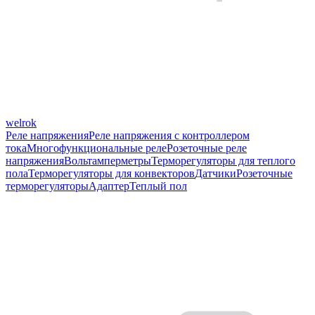
welrok
Реле напряжения
Реле напряжения с контроллером
тока
Многофункциональные реле
Розеточные реле
напряжения
Вольтамперметры
Терморегуляторы для теплого
пола
Терморегуляторы для конвекторов
Датчики
Розеточные
терморегуляторы
Адаптер
Теплый пол