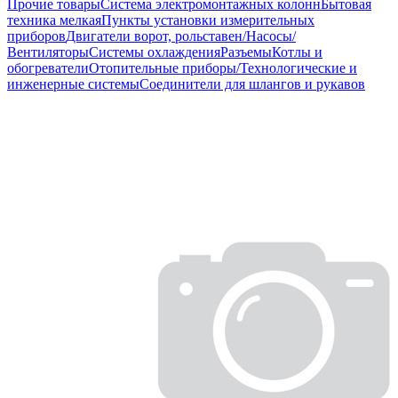
Прочие товары
Система электромонтажных колонн
Бытовая
техника мелкая
Пункты установки измерительных
приборов
Двигатели ворот, рольставен/Насосы/
Вентиляторы
Системы охлаждения
Разъемы
Котлы и
обогреватели
Отопительные приборы/Технологические и
инженерные системы
Соединители для шлангов и рукавов