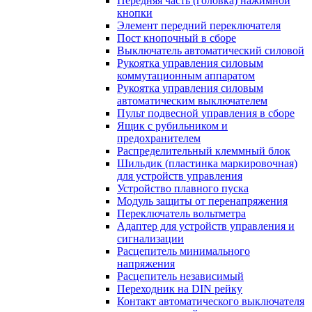
Передняя часть (головка) нажимной
кнопки
Элемент передний переключателя
Пост кнопочный в сборе
Выключатель автоматический силовой
Рукоятка управления силовым
коммутационным аппаратом
Рукоятка управления силовым
автоматическим выключателем
Пульт подвесной управления в сборе
Ящик с рубильником и
предохранителем
Распределительный клеммный блок
Шильдик (пластинка маркировочная)
для устройств управления
Устройство плавного пуска
Модуль защиты от перенапряжения
Переключатель вольтметра
Адаптер для устройств управления и
сигнализации
Расцепитель минимального
напряжения
Расцепитель независимый
Переходник на DIN рейку
Контакт автоматического выключателя