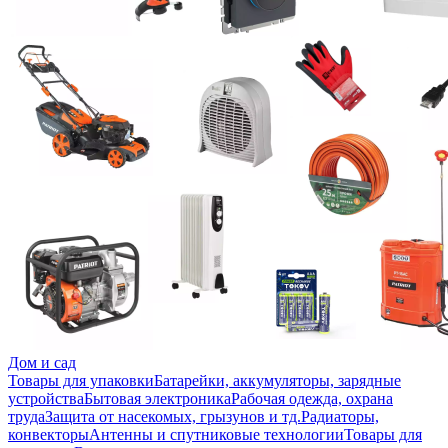
Дом и сад
Товары для упаковки
Батарейки, аккумуляторы, зарядные
устройства
Бытовая электроника
Рабочая одежда, охрана
труда
Защита от насекомых, грызунов и тд.
Радиаторы,
конвекторы
Антенны и спутниковые технологии
Товары для