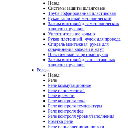
Назад
Системы защиты шланговые
Труба гофрированная пластиковая
Рукав защитный металлический
Зажим винтовой для металлических
защитных рукавов
Уплотнительное кольцо
Рукав плетенный, чулок для провода
Спираль монтажная, рукав для
объединения кабелей в жгут
Пластиковый защитный рукав
Зажим винтовой для пластиковых
защитных рукавов
Реле
Назад
Реле
Реле коммутационное
Реле напряжения 1
Реле времени
Реле контроля тока
Реле контроля температуры
Реле контроля фаз
Реле контроля уровня/заполнения
Розетка-реле
Реле направления мощности