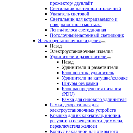
прожектор/ даунлайт
Светильник настенно-потолочный
Указатель световой
Светильник для встраиваемого и
поверхностного монтажа
Лента/полоса светодиодная
Потолочный/настенный светильник
Электроустановочные изделия
Назад
Электроустановочные изделия
Удлинители и разветвители
Назад
Удлинители и разветвители
Блок розеток, удлинитель
Удлинители на катушке/колодке
Шнуры без рамки
Блок распределения питания
(PDU)
Рамка для силового удлинителя
Рамка декоративная для
электроустановочных устройств
Крышка для выключателя, кнопки,
регулятора освещенности, диммера,
переключателя жалюзи
Корпус накладной для открытого