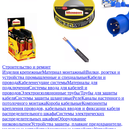
Строительство и ремонт
Изделия крепежные
Материал монтажный
Вилки, розетки и
устройства промышленные и специальные
Кабели и
провода
Кабеленесущие системы
Материалы для
подключения
Системы ввода для кабелей и
проводов
Электроизоляционные трубы/Трубы для защиты
кабеля
Системы защиты шланговые
Реле
Каналы настенного и
потолочного монтажа
Короба кабельные
Компоненты
крепления проводов, кабельных вводов и фиксации кабеля
распределительного шкафа
Системы электрических
распределительных шкафов
Оборудование
низковольтное
Устройства защиты, плавкие предохранители,