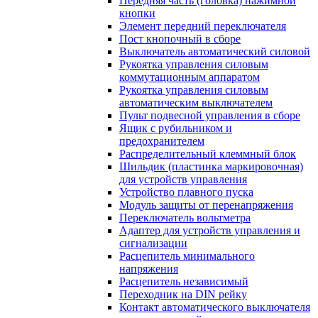
Передняя часть (головка) нажимной
кнопки
Элемент передний переключателя
Пост кнопочный в сборе
Выключатель автоматический силовой
Рукоятка управления силовым
коммутационным аппаратом
Рукоятка управления силовым
автоматическим выключателем
Пульт подвесной управления в сборе
Ящик с рубильником и
предохранителем
Распределительный клеммный блок
Шильдик (пластинка маркировочная)
для устройств управления
Устройство плавного пуска
Модуль защиты от перенапряжения
Переключатель вольтметра
Адаптер для устройств управления и
сигнализации
Расцепитель минимального
напряжения
Расцепитель независимый
Переходник на DIN рейку
Контакт автоматического выключателя