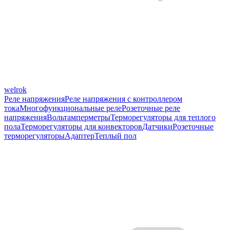
welrok
Реле напряжения
Реле напряжения с контроллером
тока
Многофункциональные реле
Розеточные реле
напряжения
Вольтамперметры
Терморегуляторы для теплого
пола
Терморегуляторы для конвекторов
Датчики
Розеточные
терморегуляторы
Адаптер
Теплый пол