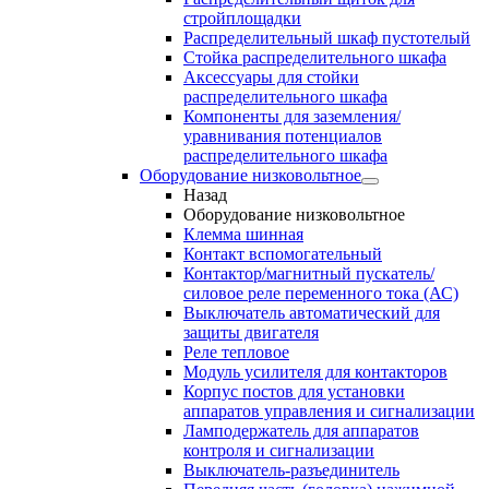
стройплощадки
Распределительный шкаф пустотелый
Стойка распределительного шкафа
Аксессуары для стойки
распределительного шкафа
Компоненты для заземления/
уравнивания потенциалов
распределительного шкафа
Оборудование низковольтное
Назад
Оборудование низковольтное
Клемма шинная
Контакт вспомогательный
Контактор/магнитный пускатель/
силовое реле переменного тока (АС)
Выключатель автоматический для
защиты двигателя
Реле тепловое
Модуль усилителя для контакторов
Корпус постов для установки
аппаратов управления и сигнализации
Ламподержатель для аппаратов
контроля и сигнализации
Выключатель-разъединитель