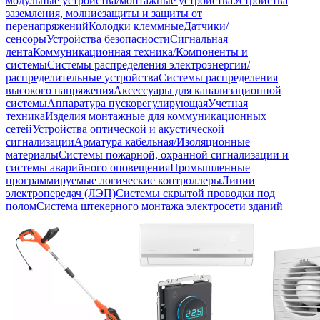
модульные устройства/монтажные устройства
Устройства
заземления, молниезащиты и защиты от
перенапряжений
Колодки клеммные
Датчики/
сенсоры
Устройства безопасности
Сигнальная
лента
Коммуникационная техника/Компоненты и
системы
Системы распределения электроэнергии/
распределительные устройства
Системы распределения
высокого напряжения
Аксессуары для канализационной
системы
Аппаратура пускорегулирующая
Учетная
техника
Изделия монтажные для коммуникационных
сетей
Устройства оптической и акустической
сигнализации
Арматура кабельная/Изоляционные
материалы
Системы пожарной, охранной сигнализации и
системы аварийного оповещения
Промышленные
программируемые логические контроллеры
Линии
электропередач (ЛЭП)
Системы скрытой проводки под
полом
Система штекерного монтажа электросети зданий