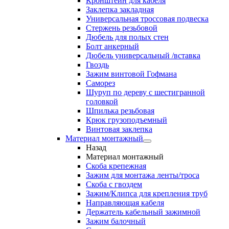
Кронштейн для кабеля
Заклепка закладная
Универсальная троссовая подвеска
Стержень резьбовой
Дюбель для полых стен
Болт анкерный
Дюбель универсальный /вставка
Гвоздь
Зажим винтовой Гофмана
Саморез
Шуруп по дереву с шестигранной
головкой
Шпилька резьбовая
Крюк грузоподъемный
Винтовая заклепка
Материал монтажный
Назад
Материал монтажный
Скоба крепежная
Зажим для монтажа ленты/троса
Скоба с гвоздем
Зажим/Клипса для крепления труб
Направляющая кабеля
Держатель кабельный зажимной
Зажим балочный