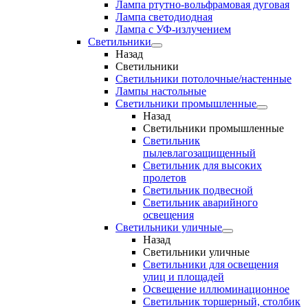
Лампа ртутно-вольфрамовая дуговая
Лампа светодиодная
Лампа с УФ-излучением
Светильники
Назад
Светильники
Светильники потолочные/настенные
Лампы настольные
Светильники промышленные
Назад
Светильники промышленные
Светильник
пылевлагозащищенный
Светильник для высоких
пролетов
Светильник подвесной
Светильник аварийного
освещения
Светильники уличные
Назад
Светильники уличные
Светильники для освещения
улиц и площадей
Освещение иллюминационное
Светильник торшерный, столбик