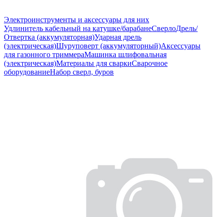
Электроинструменты и аксессуары для них
Удлинитель кабельный на катушке/барабане
Сверло
Дрель/
Отвертка (аккумуляторная)
Ударная дрель
(электрическая)
Шуруповерт (аккумуляторный)
Аксессуары
для газонного триммера
Машинка шлифовальная
(электрическая)
Материалы для сварки
Сварочное
оборудование
Набор сверл, буров