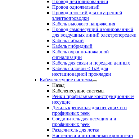
Провод неизолированный
Провод одножильный
Провод плоский для внутренней
электропроводки
Кабель высокого напряжения
Провод самонесущий изолированный
для воздушных линий электропередачи
Кабель гибкий
Кабель гибридный
Кабель охранно-пожарной
сигнализации
Кабель для связи и передачи данных
Кабель силовой < 1кВ для
нестационарной прокладки
Кабеленесущие системы
Назад
Кабеленесущие системы
Рейки профильные конструкционные/
несущие
Деталь крепежная для несущих и и
профильных реек
Соединитель для несущих и и
профильных реек
Разделитель для лотка
Настенный и потолочный кронштейн