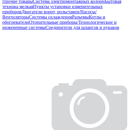
Прочие товары
Система электромонтажных колонн
Бытовая
техника мелкая
Пункты установки измерительных
приборов
Двигатели ворот, рольставен/Насосы/
Вентиляторы
Системы охлаждения
Разъемы
Котлы и
обогреватели
Отопительные приборы/Технологические и
инженерные системы
Соединители для шлангов и рукавов