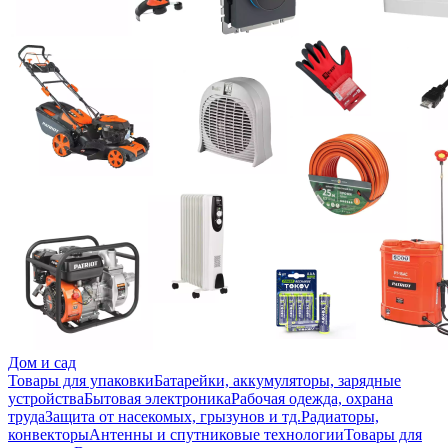
Дом и сад
Товары для упаковки
Батарейки, аккумуляторы, зарядные
устройства
Бытовая электроника
Рабочая одежда, охрана
труда
Защита от насекомых, грызунов и тд.
Радиаторы,
конвекторы
Антенны и спутниковые технологии
Товары для