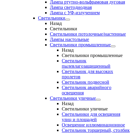
Лампа ртутно-вольфрамовая дуговая
Лампа светодиодная
Лампа с УФ-излучением
Светильники
Назад
Светильники
Светильники потолочные/настенные
Лампы настольные
Светильники промышленные
Назад
Светильники промышленные
Светильник
пылевлагозащищенный
Светильник для высоких
пролетов
Светильник подвесной
Светильник аварийного
освещения
Светильники уличные
Назад
Светильники уличные
Светильники для освещения
улиц и площадей
Освещение иллюминационное
Светильник торшерный, столбик