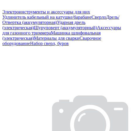
Электроинструменты и аксессуары для них
Удлинитель кабельный на катушке/барабане
Сверло
Дрель/
Отвертка (аккумуляторная)
Ударная дрель
(электрическая)
Шуруповерт (аккумуляторный)
Аксессуары
для газонного триммера
Машинка шлифовальная
(электрическая)
Материалы для сварки
Сварочное
оборудование
Набор сверл, буров