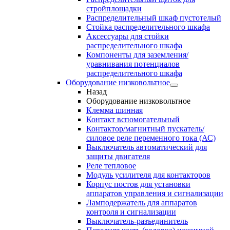
стройплощадки
Распределительный шкаф пустотелый
Стойка распределительного шкафа
Аксессуары для стойки
распределительного шкафа
Компоненты для заземления/
уравнивания потенциалов
распределительного шкафа
Оборудование низковольтное
Назад
Оборудование низковольтное
Клемма шинная
Контакт вспомогательный
Контактор/магнитный пускатель/
силовое реле переменного тока (АС)
Выключатель автоматический для
защиты двигателя
Реле тепловое
Модуль усилителя для контакторов
Корпус постов для установки
аппаратов управления и сигнализации
Ламподержатель для аппаратов
контроля и сигнализации
Выключатель-разъединитель