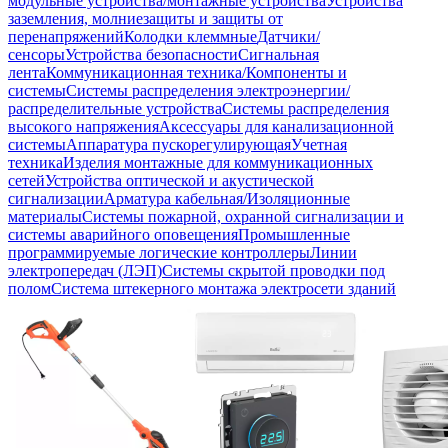
модульные устройства/монтажные устройства
Устройства
заземления, молниезащиты и защиты от
перенапряжений
Колодки клеммные
Датчики/
сенсоры
Устройства безопасности
Сигнальная
лента
Коммуникационная техника/Компоненты и
системы
Системы распределения электроэнергии/
распределительные устройства
Системы распределения
высокого напряжения
Аксессуары для канализационной
системы
Аппаратура пускорегулирующая
Учетная
техника
Изделия монтажные для коммуникационных
сетей
Устройства оптической и акустической
сигнализации
Арматура кабельная/Изоляционные
материалы
Системы пожарной, охранной сигнализации и
системы аварийного оповещения
Промышленные
программируемые логические контроллеры
Линии
электропередач (ЛЭП)
Системы скрытой проводки под
полом
Система штекерного монтажа электросети зданий