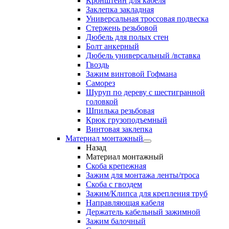
Кронштейн для кабеля
Заклепка закладная
Универсальная троссовая подвеска
Стержень резьбовой
Дюбель для полых стен
Болт анкерный
Дюбель универсальный /вставка
Гвоздь
Зажим винтовой Гофмана
Саморез
Шуруп по дереву с шестигранной
головкой
Шпилька резьбовая
Крюк грузоподъемный
Винтовая заклепка
Материал монтажный
Назад
Материал монтажный
Скоба крепежная
Зажим для монтажа ленты/троса
Скоба с гвоздем
Зажим/Клипса для крепления труб
Направляющая кабеля
Держатель кабельный зажимной
Зажим балочный