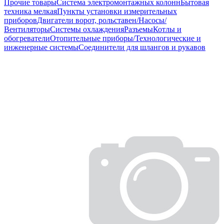
Прочие товары
Система электромонтажных колонн
Бытовая
техника мелкая
Пункты установки измерительных
приборов
Двигатели ворот, рольставен/Насосы/
Вентиляторы
Системы охлаждения
Разъемы
Котлы и
обогреватели
Отопительные приборы/Технологические и
инженерные системы
Соединители для шлангов и рукавов