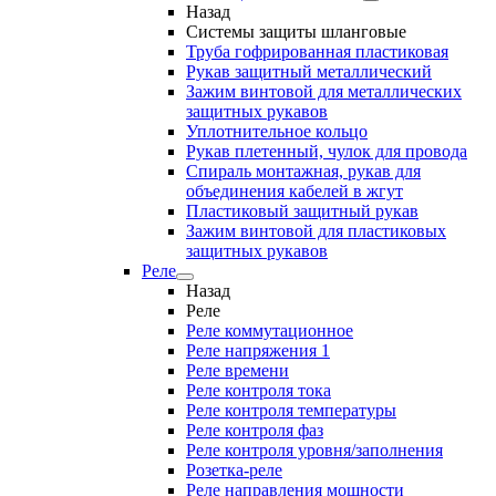
Назад
Системы защиты шланговые
Труба гофрированная пластиковая
Рукав защитный металлический
Зажим винтовой для металлических
защитных рукавов
Уплотнительное кольцо
Рукав плетенный, чулок для провода
Спираль монтажная, рукав для
объединения кабелей в жгут
Пластиковый защитный рукав
Зажим винтовой для пластиковых
защитных рукавов
Реле
Назад
Реле
Реле коммутационное
Реле напряжения 1
Реле времени
Реле контроля тока
Реле контроля температуры
Реле контроля фаз
Реле контроля уровня/заполнения
Розетка-реле
Реле направления мощности