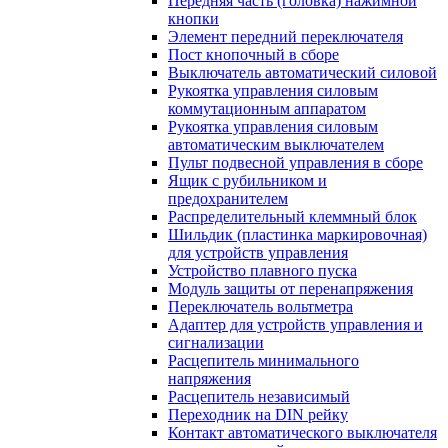
Передняя часть (головка) нажимной
кнопки
Элемент передний переключателя
Пост кнопочный в сборе
Выключатель автоматический силовой
Рукоятка управления силовым
коммутационным аппаратом
Рукоятка управления силовым
автоматическим выключателем
Пульт подвесной управления в сборе
Ящик с рубильником и
предохранителем
Распределительный клеммный блок
Шильдик (пластинка маркировочная)
для устройств управления
Устройство плавного пуска
Модуль защиты от перенапряжения
Переключатель вольтметра
Адаптер для устройств управления и
сигнализации
Расцепитель минимального
напряжения
Расцепитель независимый
Переходник на DIN рейку
Контакт автоматического выключателя