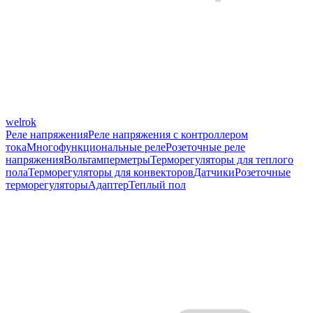
welrok
Реле напряжения
Реле напряжения с контроллером
тока
Многофункциональные реле
Розеточные реле
напряжения
Вольтамперметры
Терморегуляторы для теплого
пола
Терморегуляторы для конвекторов
Датчики
Розеточные
терморегуляторы
Адаптер
Теплый пол