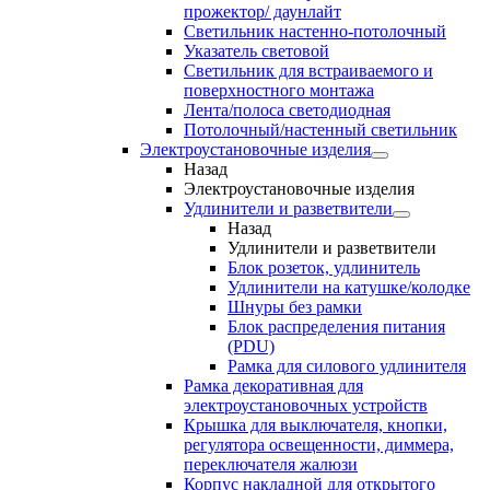
прожектор/ даунлайт
Светильник настенно-потолочный
Указатель световой
Светильник для встраиваемого и
поверхностного монтажа
Лента/полоса светодиодная
Потолочный/настенный светильник
Электроустановочные изделия
Назад
Электроустановочные изделия
Удлинители и разветвители
Назад
Удлинители и разветвители
Блок розеток, удлинитель
Удлинители на катушке/колодке
Шнуры без рамки
Блок распределения питания
(PDU)
Рамка для силового удлинителя
Рамка декоративная для
электроустановочных устройств
Крышка для выключателя, кнопки,
регулятора освещенности, диммера,
переключателя жалюзи
Корпус накладной для открытого