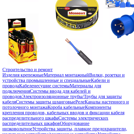
Строительство и ремонт
Изделия крепежные
Материал монтажный
Вилки, розетки и
устройства промышленные и специальные
Кабели и
провода
Кабеленесущие системы
Материалы для
подключения
Системы ввода для кабелей и
проводов
Электроизоляционные трубы/Трубы для защиты
кабеля
Системы защиты шланговые
Реле
Каналы настенного и
потолочного монтажа
Короба кабельные
Компоненты
крепления проводов, кабельных вводов и фиксации кабеля
распределительного шкафа
Системы электрических
распределительных шкафов
Оборудование
низковольтное
Устройства защиты, плавкие предохранители,