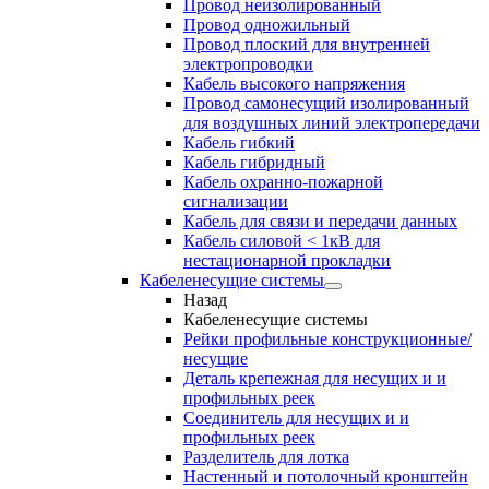
Провод неизолированный
Провод одножильный
Провод плоский для внутренней
электропроводки
Кабель высокого напряжения
Провод самонесущий изолированный
для воздушных линий электропередачи
Кабель гибкий
Кабель гибридный
Кабель охранно-пожарной
сигнализации
Кабель для связи и передачи данных
Кабель силовой < 1кВ для
нестационарной прокладки
Кабеленесущие системы
Назад
Кабеленесущие системы
Рейки профильные конструкционные/
несущие
Деталь крепежная для несущих и и
профильных реек
Соединитель для несущих и и
профильных реек
Разделитель для лотка
Настенный и потолочный кронштейн