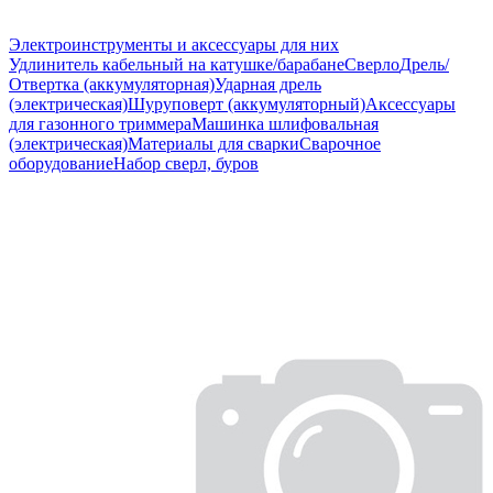
Электроинструменты и аксессуары для них
Удлинитель кабельный на катушке/барабане
Сверло
Дрель/
Отвертка (аккумуляторная)
Ударная дрель
(электрическая)
Шуруповерт (аккумуляторный)
Аксессуары
для газонного триммера
Машинка шлифовальная
(электрическая)
Материалы для сварки
Сварочное
оборудование
Набор сверл, буров