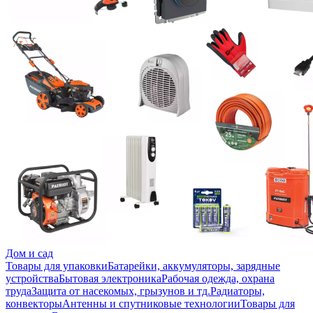
Дом и сад
Товары для упаковки
Батарейки, аккумуляторы, зарядные
устройства
Бытовая электроника
Рабочая одежда, охрана
труда
Защита от насекомых, грызунов и тд.
Радиаторы,
конвекторы
Антенны и спутниковые технологии
Товары для