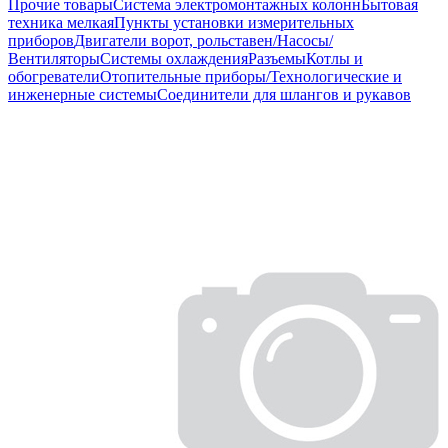
Прочие товары
Система электромонтажных колонн
Бытовая
техника мелкая
Пункты установки измерительных
приборов
Двигатели ворот, рольставен/Насосы/
Вентиляторы
Системы охлаждения
Разъемы
Котлы и
обогреватели
Отопительные приборы/Технологические и
инженерные системы
Соединители для шлангов и рукавов