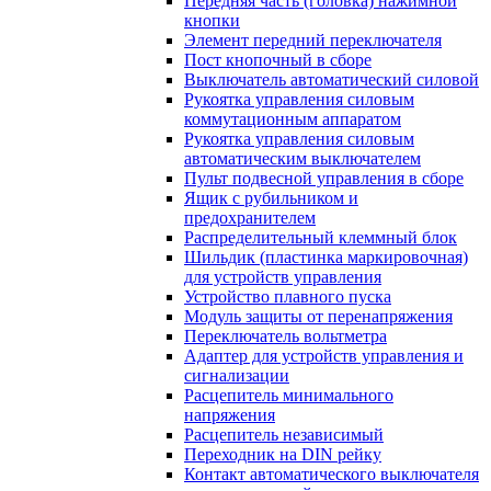
Передняя часть (головка) нажимной
кнопки
Элемент передний переключателя
Пост кнопочный в сборе
Выключатель автоматический силовой
Рукоятка управления силовым
коммутационным аппаратом
Рукоятка управления силовым
автоматическим выключателем
Пульт подвесной управления в сборе
Ящик с рубильником и
предохранителем
Распределительный клеммный блок
Шильдик (пластинка маркировочная)
для устройств управления
Устройство плавного пуска
Модуль защиты от перенапряжения
Переключатель вольтметра
Адаптер для устройств управления и
сигнализации
Расцепитель минимального
напряжения
Расцепитель независимый
Переходник на DIN рейку
Контакт автоматического выключателя