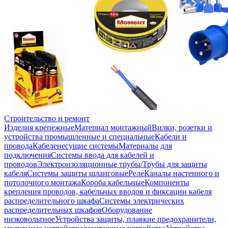
Строительство и ремонт
Изделия крепежные
Материал монтажный
Вилки, розетки и
устройства промышленные и специальные
Кабели и
провода
Кабеленесущие системы
Материалы для
подключения
Системы ввода для кабелей и
проводов
Электроизоляционные трубы/Трубы для защиты
кабеля
Системы защиты шланговые
Реле
Каналы настенного и
потолочного монтажа
Короба кабельные
Компоненты
крепления проводов, кабельных вводов и фиксации кабеля
распределительного шкафа
Системы электрических
распределительных шкафов
Оборудование
низковольтное
Устройства защиты, плавкие предохранители,