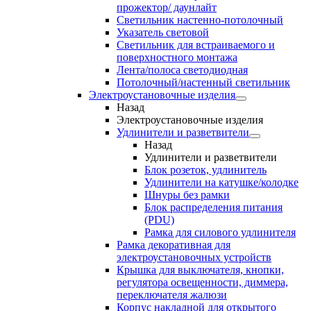
прожектор/ даунлайт
Светильник настенно-потолочный
Указатель световой
Светильник для встраиваемого и
поверхностного монтажа
Лента/полоса светодиодная
Потолочный/настенный светильник
Электроустановочные изделия
Назад
Электроустановочные изделия
Удлинители и разветвители
Назад
Удлинители и разветвители
Блок розеток, удлинитель
Удлинители на катушке/колодке
Шнуры без рамки
Блок распределения питания
(PDU)
Рамка для силового удлинителя
Рамка декоративная для
электроустановочных устройств
Крышка для выключателя, кнопки,
регулятора освещенности, диммера,
переключателя жалюзи
Корпус накладной для открытого