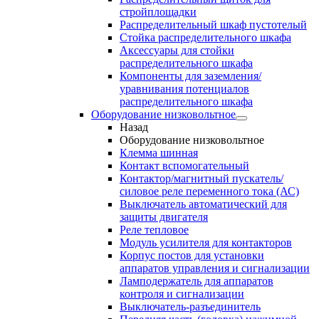
стройплощадки
Распределительный шкаф пустотелый
Стойка распределительного шкафа
Аксессуары для стойки
распределительного шкафа
Компоненты для заземления/
уравнивания потенциалов
распределительного шкафа
Оборудование низковольтное
Назад
Оборудование низковольтное
Клемма шинная
Контакт вспомогательный
Контактор/магнитный пускатель/
силовое реле переменного тока (АС)
Выключатель автоматический для
защиты двигателя
Реле тепловое
Модуль усилителя для контакторов
Корпус постов для установки
аппаратов управления и сигнализации
Ламподержатель для аппаратов
контроля и сигнализации
Выключатель-разъединитель