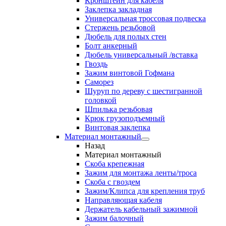
Кронштейн для кабеля
Заклепка закладная
Универсальная троссовая подвеска
Стержень резьбовой
Дюбель для полых стен
Болт анкерный
Дюбель универсальный /вставка
Гвоздь
Зажим винтовой Гофмана
Саморез
Шуруп по дереву с шестигранной
головкой
Шпилька резьбовая
Крюк грузоподъемный
Винтовая заклепка
Материал монтажный
Назад
Материал монтажный
Скоба крепежная
Зажим для монтажа ленты/троса
Скоба с гвоздем
Зажим/Клипса для крепления труб
Направляющая кабеля
Держатель кабельный зажимной
Зажим балочный