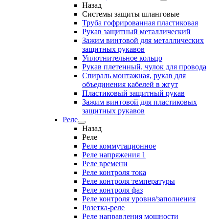
Назад
Системы защиты шланговые
Труба гофрированная пластиковая
Рукав защитный металлический
Зажим винтовой для металлических
защитных рукавов
Уплотнительное кольцо
Рукав плетенный, чулок для провода
Спираль монтажная, рукав для
объединения кабелей в жгут
Пластиковый защитный рукав
Зажим винтовой для пластиковых
защитных рукавов
Реле
Назад
Реле
Реле коммутационное
Реле напряжения 1
Реле времени
Реле контроля тока
Реле контроля температуры
Реле контроля фаз
Реле контроля уровня/заполнения
Розетка-реле
Реле направления мощности