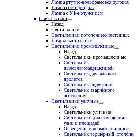
Лампа ртутно-вольфрамовая дуговая
Лампа светодиодная
Лампа с УФ-излучением
Светильники
Назад
Светильники
Светильники потолочные/настенные
Лампы настольные
Светильники промышленные
Назад
Светильники промышленные
Светильник
пылевлагозащищенный
Светильник для высоких
пролетов
Светильник подвесной
Светильник аварийного
освещения
Светильники уличные
Назад
Светильники уличные
Светильники для освещения
улиц и площадей
Освещение иллюминационное
Светильник торшерный, столбик