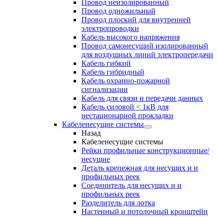
Провод неизолированный
Провод одножильный
Провод плоский для внутренней
электропроводки
Кабель высокого напряжения
Провод самонесущий изолированный
для воздушных линий электропередачи
Кабель гибкий
Кабель гибридный
Кабель охранно-пожарной
сигнализации
Кабель для связи и передачи данных
Кабель силовой < 1кВ для
нестационарной прокладки
Кабеленесущие системы
Назад
Кабеленесущие системы
Рейки профильные конструкционные/
несущие
Деталь крепежная для несущих и и
профильных реек
Соединитель для несущих и и
профильных реек
Разделитель для лотка
Настенный и потолочный кронштейн