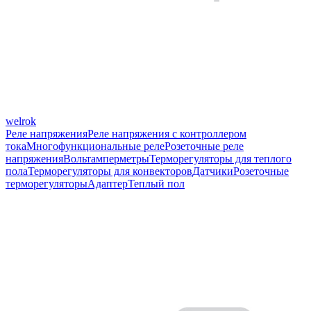
welrok
Реле напряжения
Реле напряжения с контроллером
тока
Многофункциональные реле
Розеточные реле
напряжения
Вольтамперметры
Терморегуляторы для теплого
пола
Терморегуляторы для конвекторов
Датчики
Розеточные
терморегуляторы
Адаптер
Теплый пол