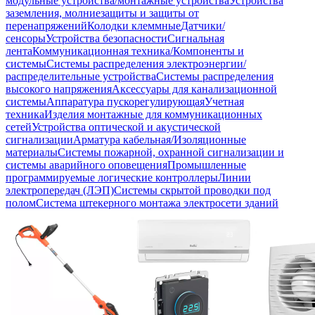
модульные устройства/монтажные устройства
Устройства
заземления, молниезащиты и защиты от
перенапряжений
Колодки клеммные
Датчики/
сенсоры
Устройства безопасности
Сигнальная
лента
Коммуникационная техника/Компоненты и
системы
Системы распределения электроэнергии/
распределительные устройства
Системы распределения
высокого напряжения
Аксессуары для канализационной
системы
Аппаратура пускорегулирующая
Учетная
техника
Изделия монтажные для коммуникационных
сетей
Устройства оптической и акустической
сигнализации
Арматура кабельная/Изоляционные
материалы
Системы пожарной, охранной сигнализации и
системы аварийного оповещения
Промышленные
программируемые логические контроллеры
Линии
электропередач (ЛЭП)
Системы скрытой проводки под
полом
Система штекерного монтажа электросети зданий