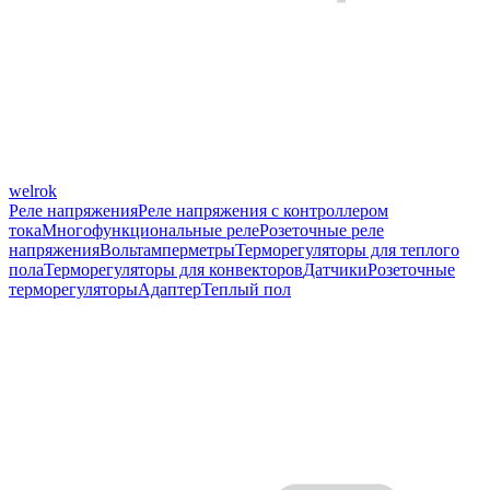
welrok
Реле напряжения
Реле напряжения с контроллером
тока
Многофункциональные реле
Розеточные реле
напряжения
Вольтамперметры
Терморегуляторы для теплого
пола
Терморегуляторы для конвекторов
Датчики
Розеточные
терморегуляторы
Адаптер
Теплый пол