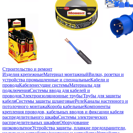
Строительство и ремонт
Изделия крепежные
Материал монтажный
Вилки, розетки и
устройства промышленные и специальные
Кабели и
провода
Кабеленесущие системы
Материалы для
подключения
Системы ввода для кабелей и
проводов
Электроизоляционные трубы/Трубы для защиты
кабеля
Системы защиты шланговые
Реле
Каналы настенного и
потолочного монтажа
Короба кабельные
Компоненты
крепления проводов, кабельных вводов и фиксации кабеля
распределительного шкафа
Системы электрических
распределительных шкафов
Оборудование
низковольтное
Устройства защиты, плавкие предохранители,