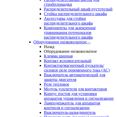
стройплощадки
Распределительный шкаф пустотелый
Стойка распределительного шкафа
Аксессуары для стойки
распределительного шкафа
Компоненты для заземления/
уравнивания потенциалов
распределительного шкафа
Оборудование низковольтное
Назад
Оборудование низковольтное
Клемма шинная
Контакт вспомогательный
Контактор/магнитный пускатель/
силовое реле переменного тока (АС)
Выключатель автоматический для
защиты двигателя
Реле тепловое
Модуль усилителя для контакторов
Корпус постов для установки
аппаратов управления и сигнализации
Ламподержатель для аппаратов
контроля и сигнализации
Выключатель-разъединитель