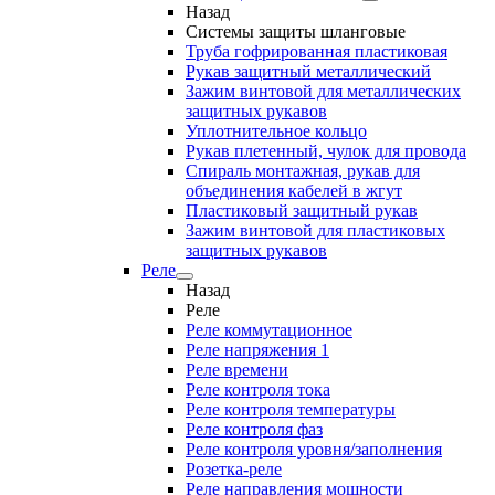
Назад
Системы защиты шланговые
Труба гофрированная пластиковая
Рукав защитный металлический
Зажим винтовой для металлических
защитных рукавов
Уплотнительное кольцо
Рукав плетенный, чулок для провода
Спираль монтажная, рукав для
объединения кабелей в жгут
Пластиковый защитный рукав
Зажим винтовой для пластиковых
защитных рукавов
Реле
Назад
Реле
Реле коммутационное
Реле напряжения 1
Реле времени
Реле контроля тока
Реле контроля температуры
Реле контроля фаз
Реле контроля уровня/заполнения
Розетка-реле
Реле направления мощности