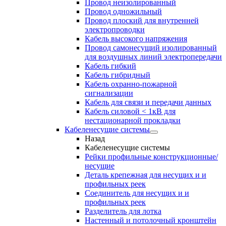
Провод неизолированный
Провод одножильный
Провод плоский для внутренней
электропроводки
Кабель высокого напряжения
Провод самонесущий изолированный
для воздушных линий электропередачи
Кабель гибкий
Кабель гибридный
Кабель охранно-пожарной
сигнализации
Кабель для связи и передачи данных
Кабель силовой < 1кВ для
нестационарной прокладки
Кабеленесущие системы
Назад
Кабеленесущие системы
Рейки профильные конструкционные/
несущие
Деталь крепежная для несущих и и
профильных реек
Соединитель для несущих и и
профильных реек
Разделитель для лотка
Настенный и потолочный кронштейн