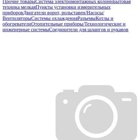
Прочие товары
Система электромонтажных колонн
Бытовая
техника мелкая
Пункты установки измерительных
приборов
Двигатели ворот, рольставен/Насосы/
Вентиляторы
Системы охлаждения
Разъемы
Котлы и
обогреватели
Отопительные приборы/Технологические и
инженерные системы
Соединители для шлангов и рукавов