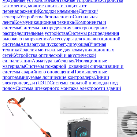
модульные устройства/монтажные устройства
Устройства
заземления, молниезащиты и защиты от
перенапряжений
Колодки клеммные
Датчики/
сенсоры
Устройства безопасности
Сигнальная
лента
Коммуникационная техника/Компоненты и
системы
Системы распределения электроэнергии/
распределительные устройства
Системы распределения
высокого напряжения
Аксессуары для канализационной
системы
Аппаратура пускорегулирующая
Учетная
техника
Изделия монтажные для коммуникационных
сетей
Устройства оптической и акустической
сигнализации
Арматура кабельная/Изоляционные
материалы
Системы пожарной, охранной сигнализации и
системы аварийного оповещения
Промышленные
программируемые логические контроллеры
Линии
электропередач (ЛЭП)
Системы скрытой проводки под
полом
Система штекерного монтажа электросети зданий