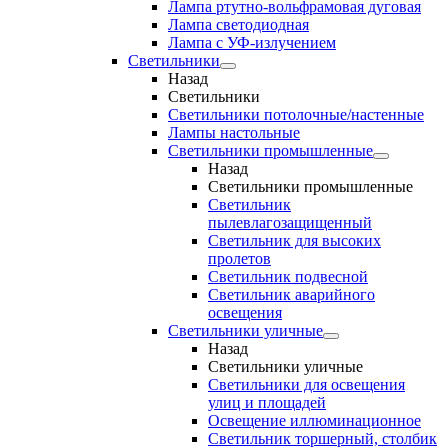
Лампа ртутно-вольфрамовая дуговая
Лампа светодиодная
Лампа с УФ-излучением
Светильники
Назад
Светильники
Светильники потолочные/настенные
Лампы настольные
Светильники промышленные
Назад
Светильники промышленные
Светильник
пылевлагозащищенный
Светильник для высоких
пролетов
Светильник подвесной
Светильник аварийного
освещения
Светильники уличные
Назад
Светильники уличные
Светильники для освещения
улиц и площадей
Освещение иллюминационное
Светильник торшерный, столбик