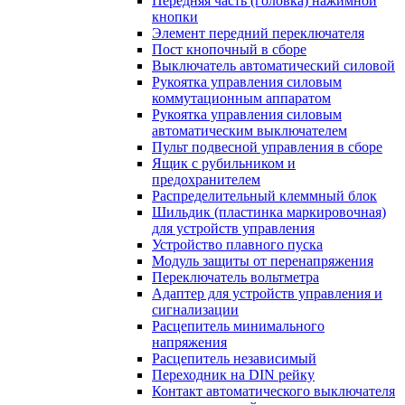
Передняя часть (головка) нажимной
кнопки
Элемент передний переключателя
Пост кнопочный в сборе
Выключатель автоматический силовой
Рукоятка управления силовым
коммутационным аппаратом
Рукоятка управления силовым
автоматическим выключателем
Пульт подвесной управления в сборе
Ящик с рубильником и
предохранителем
Распределительный клеммный блок
Шильдик (пластинка маркировочная)
для устройств управления
Устройство плавного пуска
Модуль защиты от перенапряжения
Переключатель вольтметра
Адаптер для устройств управления и
сигнализации
Расцепитель минимального
напряжения
Расцепитель независимый
Переходник на DIN рейку
Контакт автоматического выключателя