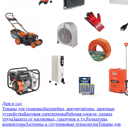
Дом и сад
Товары для упаковки
Батарейки, аккумуляторы, зарядные
устройства
Бытовая электроника
Рабочая одежда, охрана
труда
Защита от насекомых, грызунов и тд.
Радиаторы,
конвекторы
Антенны и спутниковые технологии
Товары для