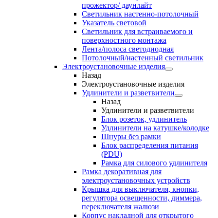
прожектор/ даунлайт
Светильник настенно-потолочный
Указатель световой
Светильник для встраиваемого и
поверхностного монтажа
Лента/полоса светодиодная
Потолочный/настенный светильник
Электроустановочные изделия
Назад
Электроустановочные изделия
Удлинители и разветвители
Назад
Удлинители и разветвители
Блок розеток, удлинитель
Удлинители на катушке/колодке
Шнуры без рамки
Блок распределения питания
(PDU)
Рамка для силового удлинителя
Рамка декоративная для
электроустановочных устройств
Крышка для выключателя, кнопки,
регулятора освещенности, диммера,
переключателя жалюзи
Корпус накладной для открытого