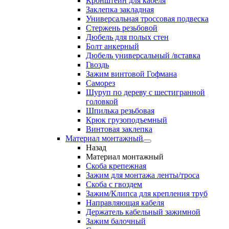
Кронштейн для кабеля
Заклепка закладная
Универсальная троссовая подвеска
Стержень резьбовой
Дюбель для полых стен
Болт анкерный
Дюбель универсальный /вставка
Гвоздь
Зажим винтовой Гофмана
Саморез
Шуруп по дереву с шестигранной
головкой
Шпилька резьбовая
Крюк грузоподъемный
Винтовая заклепка
Материал монтажный
Назад
Материал монтажный
Скоба крепежная
Зажим для монтажа ленты/троса
Скоба с гвоздем
Зажим/Клипса для крепления труб
Направляющая кабеля
Держатель кабельный зажимной
Зажим балочный