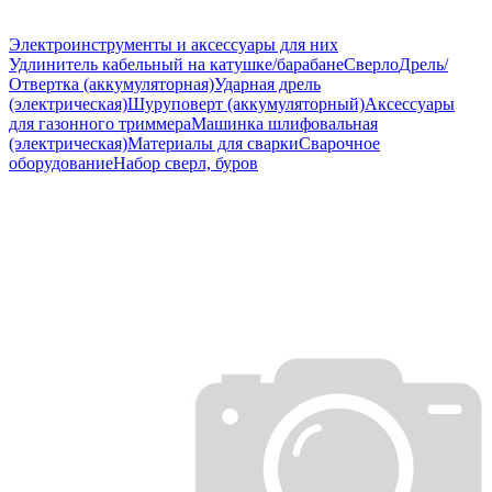
Электроинструменты и аксессуары для них
Удлинитель кабельный на катушке/барабане
Сверло
Дрель/
Отвертка (аккумуляторная)
Ударная дрель
(электрическая)
Шуруповерт (аккумуляторный)
Аксессуары
для газонного триммера
Машинка шлифовальная
(электрическая)
Материалы для сварки
Сварочное
оборудование
Набор сверл, буров