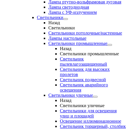
Лампа ртутно-вольфрамовая дуговая
Лампа светодиодная
Лампа с УФ-излучением
Светильники
Назад
Светильники
Светильники потолочные/настенные
Лампы настольные
Светильники промышленные
Назад
Светильники промышленные
Светильник
пылевлагозащищенный
Светильник для высоких
пролетов
Светильник подвесной
Светильник аварийного
освещения
Светильники уличные
Назад
Светильники уличные
Светильники для освещения
улиц и площадей
Освещение иллюминационное
Светильник торшерный, столбик