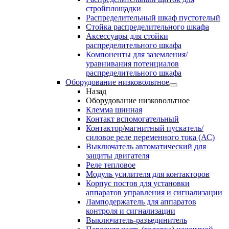
стройплощадки
Распределительный шкаф пустотелый
Стойка распределительного шкафа
Аксессуары для стойки
распределительного шкафа
Компоненты для заземления/
уравнивания потенциалов
распределительного шкафа
Оборудование низковольтное
Назад
Оборудование низковольтное
Клемма шинная
Контакт вспомогательный
Контактор/магнитный пускатель/
силовое реле переменного тока (АС)
Выключатель автоматический для
защиты двигателя
Реле тепловое
Модуль усилителя для контакторов
Корпус постов для установки
аппаратов управления и сигнализации
Ламподержатель для аппаратов
контроля и сигнализации
Выключатель-разъединитель