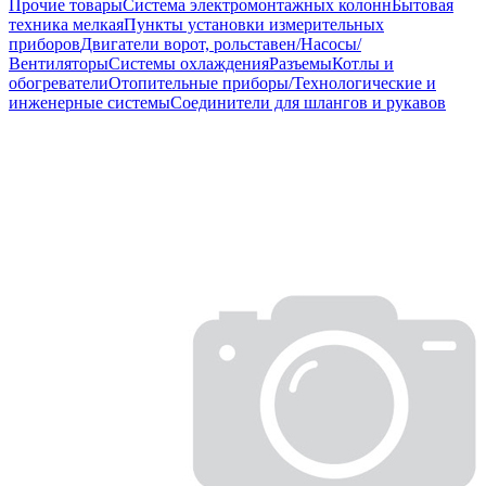
Прочие товары
Система электромонтажных колонн
Бытовая
техника мелкая
Пункты установки измерительных
приборов
Двигатели ворот, рольставен/Насосы/
Вентиляторы
Системы охлаждения
Разъемы
Котлы и
обогреватели
Отопительные приборы/Технологические и
инженерные системы
Соединители для шлангов и рукавов