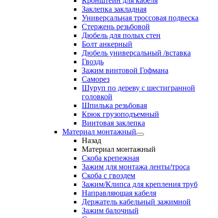
Кронштейн для кабеля
Заклепка закладная
Универсальная троссовая подвеска
Стержень резьбовой
Дюбель для полых стен
Болт анкерный
Дюбель универсальный /вставка
Гвоздь
Зажим винтовой Гофмана
Саморез
Шуруп по дереву с шестигранной
головкой
Шпилька резьбовая
Крюк грузоподъемный
Винтовая заклепка
Материал монтажный
Назад
Материал монтажный
Скоба крепежная
Зажим для монтажа ленты/троса
Скоба с гвоздем
Зажим/Клипса для крепления труб
Направляющая кабеля
Держатель кабельный зажимной
Зажим балочный