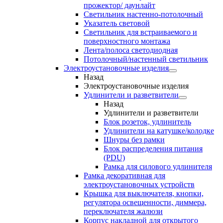
прожектор/ даунлайт
Светильник настенно-потолочный
Указатель световой
Светильник для встраиваемого и
поверхностного монтажа
Лента/полоса светодиодная
Потолочный/настенный светильник
Электроустановочные изделия
Назад
Электроустановочные изделия
Удлинители и разветвители
Назад
Удлинители и разветвители
Блок розеток, удлинитель
Удлинители на катушке/колодке
Шнуры без рамки
Блок распределения питания
(PDU)
Рамка для силового удлинителя
Рамка декоративная для
электроустановочных устройств
Крышка для выключателя, кнопки,
регулятора освещенности, диммера,
переключателя жалюзи
Корпус накладной для открытого