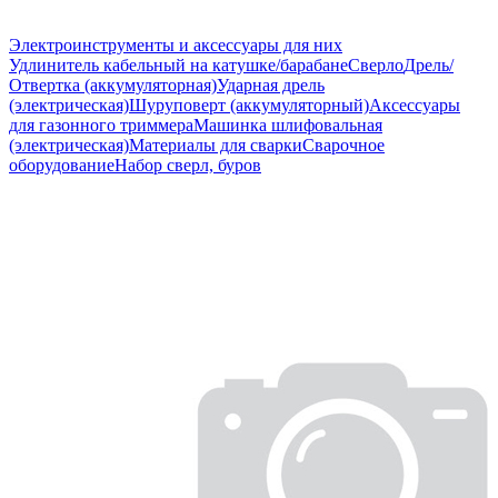
Электроинструменты и аксессуары для них
Удлинитель кабельный на катушке/барабане
Сверло
Дрель/
Отвертка (аккумуляторная)
Ударная дрель
(электрическая)
Шуруповерт (аккумуляторный)
Аксессуары
для газонного триммера
Машинка шлифовальная
(электрическая)
Материалы для сварки
Сварочное
оборудование
Набор сверл, буров