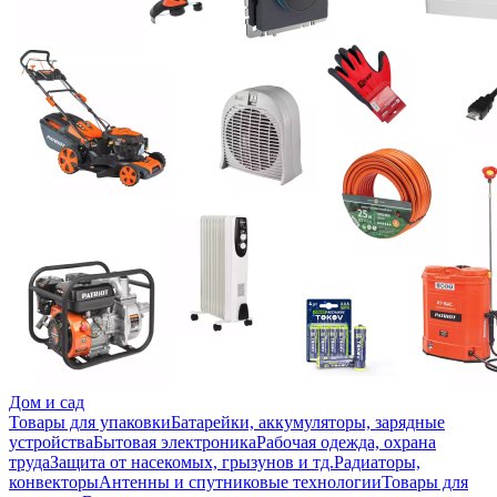
Дом и сад
Товары для упаковки
Батарейки, аккумуляторы, зарядные
устройства
Бытовая электроника
Рабочая одежда, охрана
труда
Защита от насекомых, грызунов и тд.
Радиаторы,
конвекторы
Антенны и спутниковые технологии
Товары для