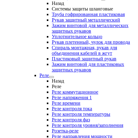
Назад
Системы защиты шланговые
Труба гофрированная пластиковая
Рукав защитный металлический
Зажим винтовой для металлических
защитных рукавов
Уплотнительное кольцо
Рукав плетенный, чулок для провода
Спираль монтажная, рукав для
объединения кабелей в жгут
Пластиковый защитный рукав
Зажим винтовой для пластиковых
защитных рукавов
Реле
Назад
Реле
Реле коммутационное
Реле напряжения 1
Реле времени
Реле контроля тока
Реле контроля температуры
Реле контроля фаз
Реле контроля уровня/заполнения
Розетка-реле
Реле направления мощности