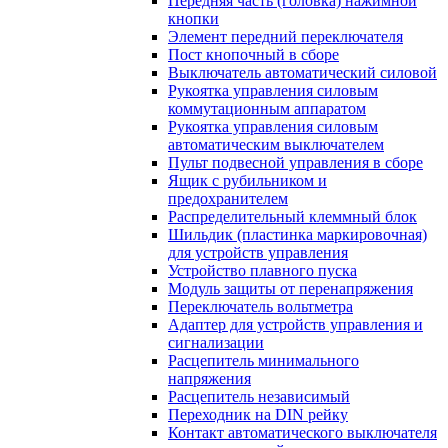
Передняя часть (головка) нажимной
кнопки
Элемент передний переключателя
Пост кнопочный в сборе
Выключатель автоматический силовой
Рукоятка управления силовым
коммутационным аппаратом
Рукоятка управления силовым
автоматическим выключателем
Пульт подвесной управления в сборе
Ящик с рубильником и
предохранителем
Распределительный клеммный блок
Шильдик (пластинка маркировочная)
для устройств управления
Устройство плавного пуска
Модуль защиты от перенапряжения
Переключатель вольтметра
Адаптер для устройств управления и
сигнализации
Расцепитель минимального
напряжения
Расцепитель независимый
Переходник на DIN рейку
Контакт автоматического выключателя