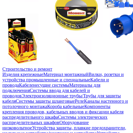
Строительство и ремонт
Изделия крепежные
Материал монтажный
Вилки, розетки и
устройства промышленные и специальные
Кабели и
провода
Кабеленесущие системы
Материалы для
подключения
Системы ввода для кабелей и
проводов
Электроизоляционные трубы/Трубы для защиты
кабеля
Системы защиты шланговые
Реле
Каналы настенного и
потолочного монтажа
Короба кабельные
Компоненты
крепления проводов, кабельных вводов и фиксации кабеля
распределительного шкафа
Системы электрических
распределительных шкафов
Оборудование
низковольтное
Устройства защиты, плавкие предохранители,