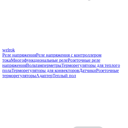
welrok
Реле напряжения
Реле напряжения с контроллером
тока
Многофункциональные реле
Розеточные реле
напряжения
Вольтамперметры
Терморегуляторы для теплого
пола
Терморегуляторы для конвекторов
Датчики
Розеточные
терморегуляторы
Адаптер
Теплый пол