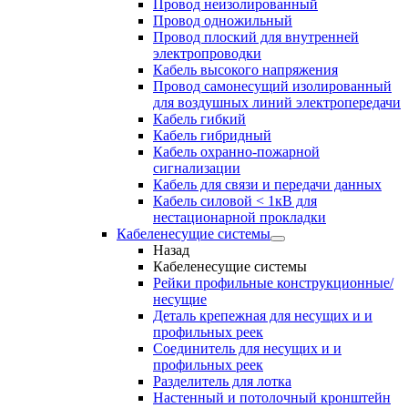
Провод неизолированный
Провод одножильный
Провод плоский для внутренней
электропроводки
Кабель высокого напряжения
Провод самонесущий изолированный
для воздушных линий электропередачи
Кабель гибкий
Кабель гибридный
Кабель охранно-пожарной
сигнализации
Кабель для связи и передачи данных
Кабель силовой < 1кВ для
нестационарной прокладки
Кабеленесущие системы
Назад
Кабеленесущие системы
Рейки профильные конструкционные/
несущие
Деталь крепежная для несущих и и
профильных реек
Соединитель для несущих и и
профильных реек
Разделитель для лотка
Настенный и потолочный кронштейн