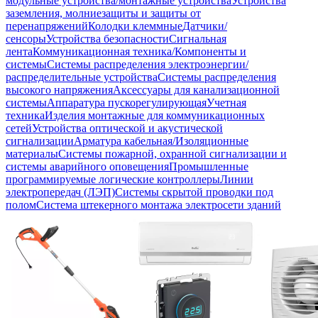
модульные устройства/монтажные устройства
Устройства
заземления, молниезащиты и защиты от
перенапряжений
Колодки клеммные
Датчики/
сенсоры
Устройства безопасности
Сигнальная
лента
Коммуникационная техника/Компоненты и
системы
Системы распределения электроэнергии/
распределительные устройства
Системы распределения
высокого напряжения
Аксессуары для канализационной
системы
Аппаратура пускорегулирующая
Учетная
техника
Изделия монтажные для коммуникационных
сетей
Устройства оптической и акустической
сигнализации
Арматура кабельная/Изоляционные
материалы
Системы пожарной, охранной сигнализации и
системы аварийного оповещения
Промышленные
программируемые логические контроллеры
Линии
электропередач (ЛЭП)
Системы скрытой проводки под
полом
Система штекерного монтажа электросети зданий