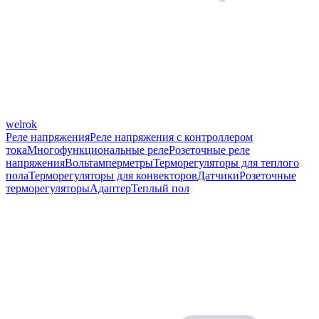
welrok
Реле напряжения
Реле напряжения с контроллером
тока
Многофункциональные реле
Розеточные реле
напряжения
Вольтамперметры
Терморегуляторы для теплого
пола
Терморегуляторы для конвекторов
Датчики
Розеточные
терморегуляторы
Адаптер
Теплый пол