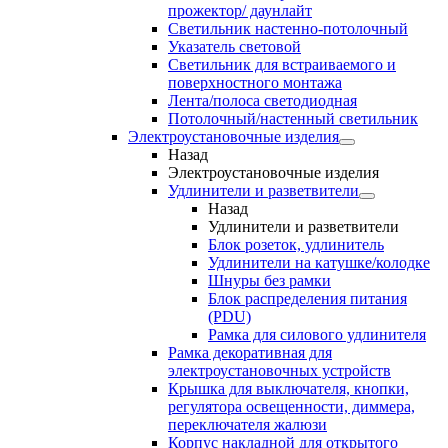
прожектор/ даунлайт
Светильник настенно-потолочный
Указатель световой
Светильник для встраиваемого и
поверхностного монтажа
Лента/полоса светодиодная
Потолочный/настенный светильник
Электроустановочные изделия
Назад
Электроустановочные изделия
Удлинители и разветвители
Назад
Удлинители и разветвители
Блок розеток, удлинитель
Удлинители на катушке/колодке
Шнуры без рамки
Блок распределения питания
(PDU)
Рамка для силового удлинителя
Рамка декоративная для
электроустановочных устройств
Крышка для выключателя, кнопки,
регулятора освещенности, диммера,
переключателя жалюзи
Корпус накладной для открытого