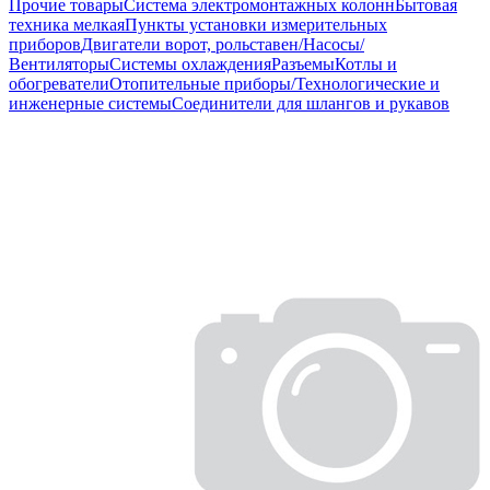
Прочие товары
Система электромонтажных колонн
Бытовая
техника мелкая
Пункты установки измерительных
приборов
Двигатели ворот, рольставен/Насосы/
Вентиляторы
Системы охлаждения
Разъемы
Котлы и
обогреватели
Отопительные приборы/Технологические и
инженерные системы
Соединители для шлангов и рукавов