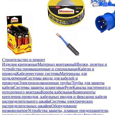
Строительство и ремонт
Изделия крепежные
Материал монтажный
Вилки, розетки и
устройства промышленные и специальные
Кабели и
провода
Кабеленесущие системы
Материалы для
подключения
Системы ввода для кабелей и
проводов
Электроизоляционные трубы/Трубы для защиты
кабеля
Системы защиты шланговые
Реле
Каналы настенного и
потолочного монтажа
Короба кабельные
Компоненты
крепления проводов, кабельных вводов и фиксации кабеля
распределительного шкафа
Системы электрических
распределительных шкафов
Оборудование
низковольтное
Устройства защиты, плавкие предохранители,