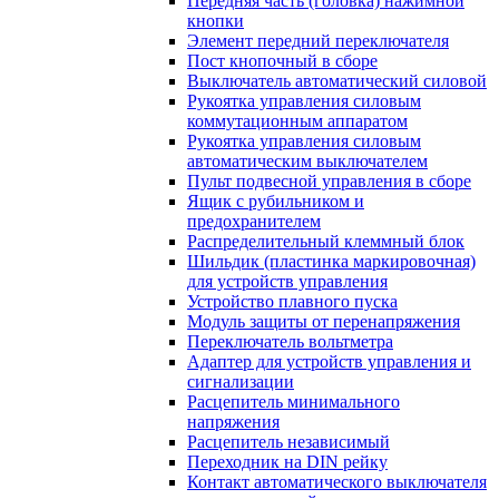
Передняя часть (головка) нажимной
кнопки
Элемент передний переключателя
Пост кнопочный в сборе
Выключатель автоматический силовой
Рукоятка управления силовым
коммутационным аппаратом
Рукоятка управления силовым
автоматическим выключателем
Пульт подвесной управления в сборе
Ящик с рубильником и
предохранителем
Распределительный клеммный блок
Шильдик (пластинка маркировочная)
для устройств управления
Устройство плавного пуска
Модуль защиты от перенапряжения
Переключатель вольтметра
Адаптер для устройств управления и
сигнализации
Расцепитель минимального
напряжения
Расцепитель независимый
Переходник на DIN рейку
Контакт автоматического выключателя