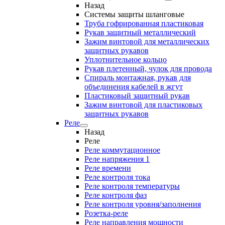
Назад
Системы защиты шланговые
Труба гофрированная пластиковая
Рукав защитный металлический
Зажим винтовой для металлических
защитных рукавов
Уплотнительное кольцо
Рукав плетенный, чулок для провода
Спираль монтажная, рукав для
объединения кабелей в жгут
Пластиковый защитный рукав
Зажим винтовой для пластиковых
защитных рукавов
Реле
Назад
Реле
Реле коммутационное
Реле напряжения 1
Реле времени
Реле контроля тока
Реле контроля температуры
Реле контроля фаз
Реле контроля уровня/заполнения
Розетка-реле
Реле направления мощности