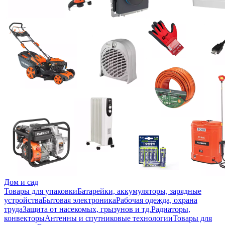
Дом и сад
Товары для упаковки
Батарейки, аккумуляторы, зарядные
устройства
Бытовая электроника
Рабочая одежда, охрана
труда
Защита от насекомых, грызунов и тд.
Радиаторы,
конвекторы
Антенны и спутниковые технологии
Товары для