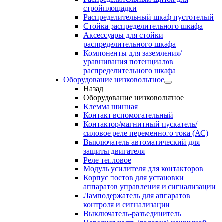
стройплощадки
Распределительный шкаф пустотелый
Стойка распределительного шкафа
Аксессуары для стойки
распределительного шкафа
Компоненты для заземления/
уравнивания потенциалов
распределительного шкафа
Оборудование низковольтное
Назад
Оборудование низковольтное
Клемма шинная
Контакт вспомогательный
Контактор/магнитный пускатель/
силовое реле переменного тока (АС)
Выключатель автоматический для
защиты двигателя
Реле тепловое
Модуль усилителя для контакторов
Корпус постов для установки
аппаратов управления и сигнализации
Ламподержатель для аппаратов
контроля и сигнализации
Выключатель-разъединитель