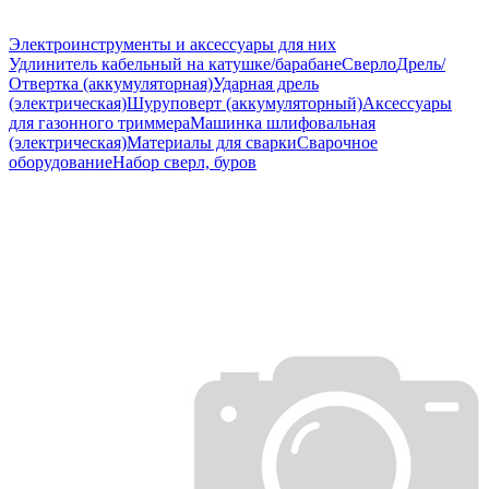
Электроинструменты и аксессуары для них
Удлинитель кабельный на катушке/барабане
Сверло
Дрель/
Отвертка (аккумуляторная)
Ударная дрель
(электрическая)
Шуруповерт (аккумуляторный)
Аксессуары
для газонного триммера
Машинка шлифовальная
(электрическая)
Материалы для сварки
Сварочное
оборудование
Набор сверл, буров