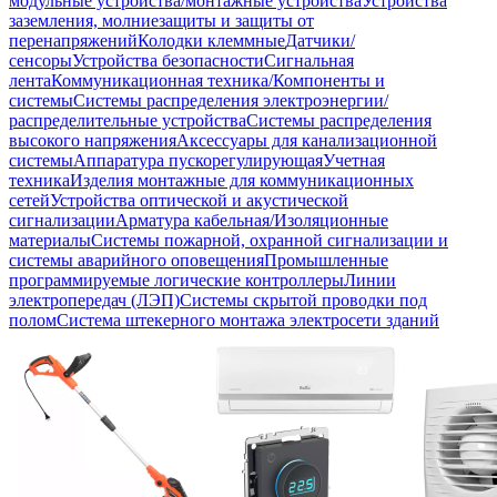
модульные устройства/монтажные устройства
Устройства
заземления, молниезащиты и защиты от
перенапряжений
Колодки клеммные
Датчики/
сенсоры
Устройства безопасности
Сигнальная
лента
Коммуникационная техника/Компоненты и
системы
Системы распределения электроэнергии/
распределительные устройства
Системы распределения
высокого напряжения
Аксессуары для канализационной
системы
Аппаратура пускорегулирующая
Учетная
техника
Изделия монтажные для коммуникационных
сетей
Устройства оптической и акустической
сигнализации
Арматура кабельная/Изоляционные
материалы
Системы пожарной, охранной сигнализации и
системы аварийного оповещения
Промышленные
программируемые логические контроллеры
Линии
электропередач (ЛЭП)
Системы скрытой проводки под
полом
Система штекерного монтажа электросети зданий