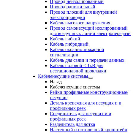
Провод неизолированный
Провод одножильный
Провод плоский для внутренней
электропроводки
Кабель высокого напряжения
Провод самонесущий изолированный
для воздушных линий электропередачи
Кабель гибкий
Кабель гибридный
Кабель охранно-пожарной
сигнализации
Кабель для связи и передачи данных
Кабель силовой < 1кВ для
нестационарной прокладки
Кабеленесущие системы
Назад
Кабеленесущие системы
Рейки профильные конструкционные/
несущие
Деталь крепежная для несущих и и
профильных реек
Соединитель для несущих и и
профильных реек
Разделитель для лотка
Настенный и потолочный кронштейн