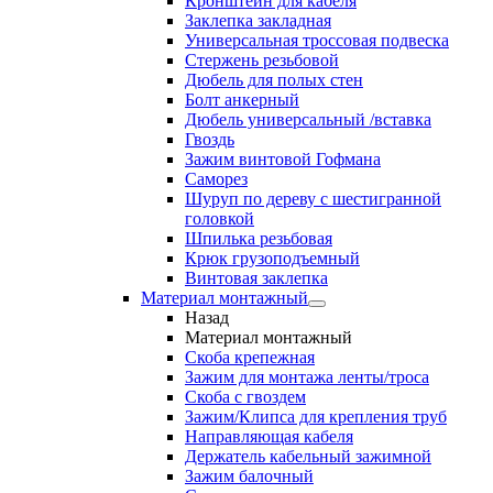
Кронштейн для кабеля
Заклепка закладная
Универсальная троссовая подвеска
Стержень резьбовой
Дюбель для полых стен
Болт анкерный
Дюбель универсальный /вставка
Гвоздь
Зажим винтовой Гофмана
Саморез
Шуруп по дереву с шестигранной
головкой
Шпилька резьбовая
Крюк грузоподъемный
Винтовая заклепка
Материал монтажный
Назад
Материал монтажный
Скоба крепежная
Зажим для монтажа ленты/троса
Скоба с гвоздем
Зажим/Клипса для крепления труб
Направляющая кабеля
Держатель кабельный зажимной
Зажим балочный