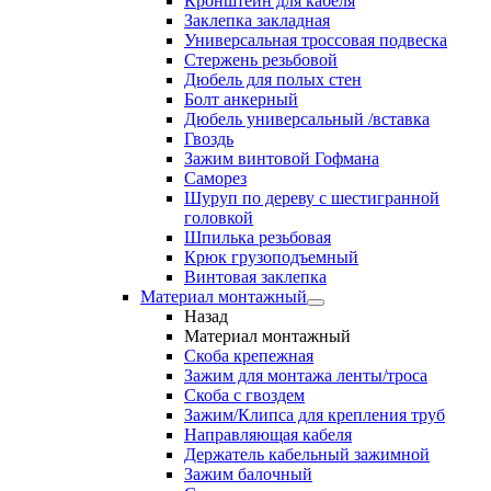
Кронштейн для кабеля
Заклепка закладная
Универсальная троссовая подвеска
Стержень резьбовой
Дюбель для полых стен
Болт анкерный
Дюбель универсальный /вставка
Гвоздь
Зажим винтовой Гофмана
Саморез
Шуруп по дереву с шестигранной
головкой
Шпилька резьбовая
Крюк грузоподъемный
Винтовая заклепка
Материал монтажный
Назад
Материал монтажный
Скоба крепежная
Зажим для монтажа ленты/троса
Скоба с гвоздем
Зажим/Клипса для крепления труб
Направляющая кабеля
Держатель кабельный зажимной
Зажим балочный