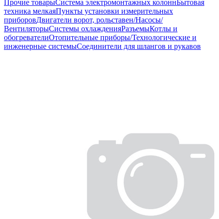
Прочие товары
Система электромонтажных колонн
Бытовая
техника мелкая
Пункты установки измерительных
приборов
Двигатели ворот, рольставен/Насосы/
Вентиляторы
Системы охлаждения
Разъемы
Котлы и
обогреватели
Отопительные приборы/Технологические и
инженерные системы
Соединители для шлангов и рукавов