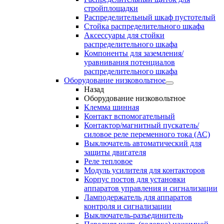
стройплощадки
Распределительный шкаф пустотелый
Стойка распределительного шкафа
Аксессуары для стойки
распределительного шкафа
Компоненты для заземления/
уравнивания потенциалов
распределительного шкафа
Оборудование низковольтное
Назад
Оборудование низковольтное
Клемма шинная
Контакт вспомогательный
Контактор/магнитный пускатель/
силовое реле переменного тока (АС)
Выключатель автоматический для
защиты двигателя
Реле тепловое
Модуль усилителя для контакторов
Корпус постов для установки
аппаратов управления и сигнализации
Ламподержатель для аппаратов
контроля и сигнализации
Выключатель-разъединитель