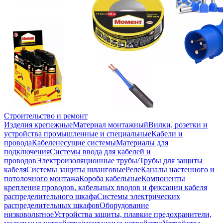
Строительство и ремонт
Изделия крепежные
Материал монтажный
Вилки, розетки и
устройства промышленные и специальные
Кабели и
провода
Кабеленесущие системы
Материалы для
подключения
Системы ввода для кабелей и
проводов
Электроизоляционные трубы/Трубы для защиты
кабеля
Системы защиты шланговые
Реле
Каналы настенного и
потолочного монтажа
Короба кабельные
Компоненты
крепления проводов, кабельных вводов и фиксации кабеля
распределительного шкафа
Системы электрических
распределительных шкафов
Оборудование
низковольтное
Устройства защиты, плавкие предохранители,