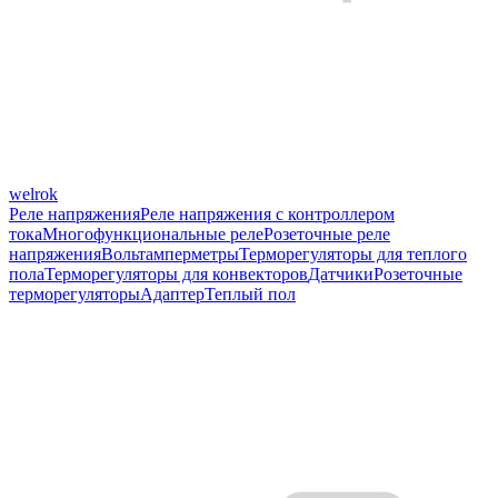
welrok
Реле напряжения
Реле напряжения с контроллером
тока
Многофункциональные реле
Розеточные реле
напряжения
Вольтамперметры
Терморегуляторы для теплого
пола
Терморегуляторы для конвекторов
Датчики
Розеточные
терморегуляторы
Адаптер
Теплый пол