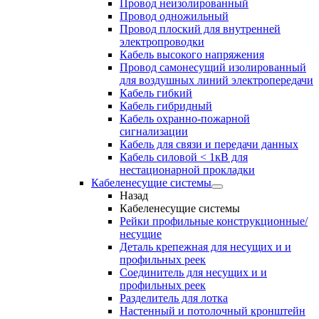
Провод неизолированный
Провод одножильный
Провод плоский для внутренней
электропроводки
Кабель высокого напряжения
Провод самонесущий изолированный
для воздушных линий электропередачи
Кабель гибкий
Кабель гибридный
Кабель охранно-пожарной
сигнализации
Кабель для связи и передачи данных
Кабель силовой < 1кВ для
нестационарной прокладки
Кабеленесущие системы
Назад
Кабеленесущие системы
Рейки профильные конструкционные/
несущие
Деталь крепежная для несущих и и
профильных реек
Соединитель для несущих и и
профильных реек
Разделитель для лотка
Настенный и потолочный кронштейн