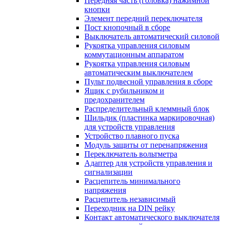
Передняя часть (головка) нажимной
кнопки
Элемент передний переключателя
Пост кнопочный в сборе
Выключатель автоматический силовой
Рукоятка управления силовым
коммутационным аппаратом
Рукоятка управления силовым
автоматическим выключателем
Пульт подвесной управления в сборе
Ящик с рубильником и
предохранителем
Распределительный клеммный блок
Шильдик (пластинка маркировочная)
для устройств управления
Устройство плавного пуска
Модуль защиты от перенапряжения
Переключатель вольтметра
Адаптер для устройств управления и
сигнализации
Расцепитель минимального
напряжения
Расцепитель независимый
Переходник на DIN рейку
Контакт автоматического выключателя