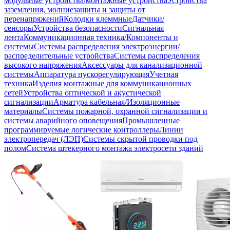
модульные устройства/монтажные устройства
Устройства
заземления, молниезащиты и защиты от
перенапряжений
Колодки клеммные
Датчики/
сенсоры
Устройства безопасности
Сигнальная
лента
Коммуникационная техника/Компоненты и
системы
Системы распределения электроэнергии/
распределительные устройства
Системы распределения
высокого напряжения
Аксессуары для канализационной
системы
Аппаратура пускорегулирующая
Учетная
техника
Изделия монтажные для коммуникационных
сетей
Устройства оптической и акустической
сигнализации
Арматура кабельная/Изоляционные
материалы
Системы пожарной, охранной сигнализации и
системы аварийного оповещения
Промышленные
программируемые логические контроллеры
Линии
электропередач (ЛЭП)
Системы скрытой проводки под
полом
Система штекерного монтажа электросети зданий