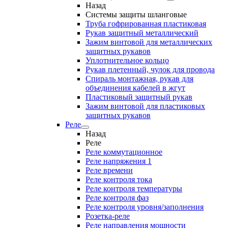
Назад
Системы защиты шланговые
Труба гофрированная пластиковая
Рукав защитный металлический
Зажим винтовой для металлических
защитных рукавов
Уплотнительное кольцо
Рукав плетенный, чулок для провода
Спираль монтажная, рукав для
объединения кабелей в жгут
Пластиковый защитный рукав
Зажим винтовой для пластиковых
защитных рукавов
Реле
Назад
Реле
Реле коммутационное
Реле напряжения 1
Реле времени
Реле контроля тока
Реле контроля температуры
Реле контроля фаз
Реле контроля уровня/заполнения
Розетка-реле
Реле направления мощности