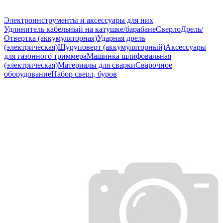
Электроинструменты и аксессуары для них
Удлинитель кабельный на катушке/барабане
Сверло
Дрель/
Отвертка (аккумуляторная)
Ударная дрель
(электрическая)
Шуруповерт (аккумуляторный)
Аксессуары
для газонного триммера
Машинка шлифовальная
(электрическая)
Материалы для сварки
Сварочное
оборудование
Набор сверл, буров