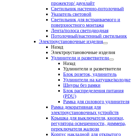
прожектор/ даунлайт
Светильник настенно-потолочный
Указатель световой
Светильник для встраиваемого и
поверхностного монтажа
Лента/полоса светодиодная
Потолочный/настенный светильник
Электроустановочные изделия
Назад
Электроустановочные изделия
Удлинители и разветвители
Назад
Удлинители и разветвители
Блок розеток, удлинитель
Удлинители на катушке/колодке
Шнуры без рамки
Блок распределения питания
(PDU)
Рамка для силового удлинителя
Рамка декоративная для
электроустановочных устройств
Крышка для выключателя, кнопки,
регулятора освещенности, диммера,
переключателя жалюзи
Корпус накладной для открытого