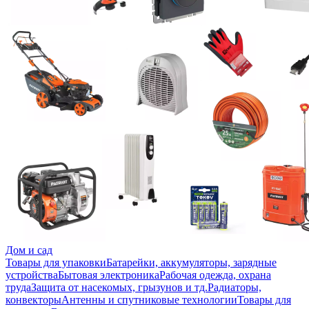
Дом и сад
Товары для упаковки
Батарейки, аккумуляторы, зарядные
устройства
Бытовая электроника
Рабочая одежда, охрана
труда
Защита от насекомых, грызунов и тд.
Радиаторы,
конвекторы
Антенны и спутниковые технологии
Товары для