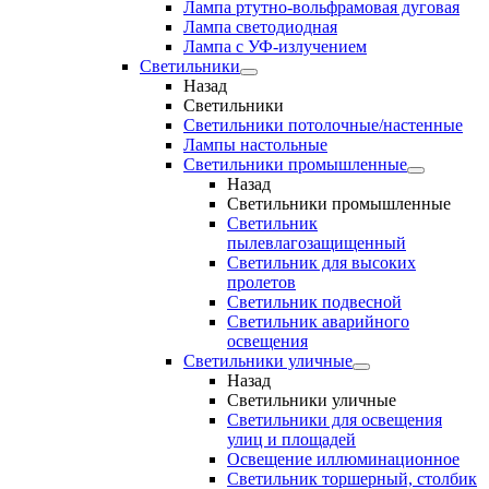
Лампа ртутно-вольфрамовая дуговая
Лампа светодиодная
Лампа с УФ-излучением
Светильники
Назад
Светильники
Светильники потолочные/настенные
Лампы настольные
Светильники промышленные
Назад
Светильники промышленные
Светильник
пылевлагозащищенный
Светильник для высоких
пролетов
Светильник подвесной
Светильник аварийного
освещения
Светильники уличные
Назад
Светильники уличные
Светильники для освещения
улиц и площадей
Освещение иллюминационное
Светильник торшерный, столбик