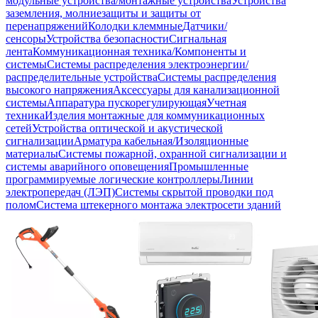
модульные устройства/монтажные устройства
Устройства
заземления, молниезащиты и защиты от
перенапряжений
Колодки клеммные
Датчики/
сенсоры
Устройства безопасности
Сигнальная
лента
Коммуникационная техника/Компоненты и
системы
Системы распределения электроэнергии/
распределительные устройства
Системы распределения
высокого напряжения
Аксессуары для канализационной
системы
Аппаратура пускорегулирующая
Учетная
техника
Изделия монтажные для коммуникационных
сетей
Устройства оптической и акустической
сигнализации
Арматура кабельная/Изоляционные
материалы
Системы пожарной, охранной сигнализации и
системы аварийного оповещения
Промышленные
программируемые логические контроллеры
Линии
электропередач (ЛЭП)
Системы скрытой проводки под
полом
Система штекерного монтажа электросети зданий