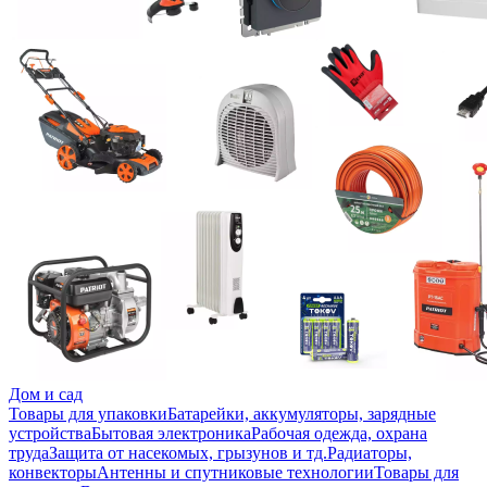
Дом и сад
Товары для упаковки
Батарейки, аккумуляторы, зарядные
устройства
Бытовая электроника
Рабочая одежда, охрана
труда
Защита от насекомых, грызунов и тд.
Радиаторы,
конвекторы
Антенны и спутниковые технологии
Товары для