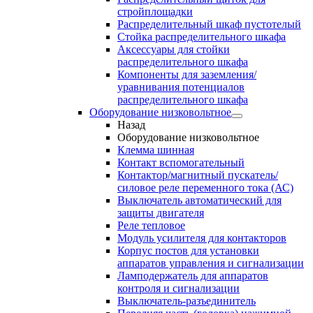
стройплощадки
Распределительный шкаф пустотелый
Стойка распределительного шкафа
Аксессуары для стойки
распределительного шкафа
Компоненты для заземления/
уравнивания потенциалов
распределительного шкафа
Оборудование низковольтное
Назад
Оборудование низковольтное
Клемма шинная
Контакт вспомогательный
Контактор/магнитный пускатель/
силовое реле переменного тока (АС)
Выключатель автоматический для
защиты двигателя
Реле тепловое
Модуль усилителя для контакторов
Корпус постов для установки
аппаратов управления и сигнализации
Ламподержатель для аппаратов
контроля и сигнализации
Выключатель-разъединитель