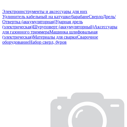
Электроинструменты и аксессуары для них
Удлинитель кабельный на катушке/барабане
Сверло
Дрель/
Отвертка (аккумуляторная)
Ударная дрель
(электрическая)
Шуруповерт (аккумуляторный)
Аксессуары
для газонного триммера
Машинка шлифовальная
(электрическая)
Материалы для сварки
Сварочное
оборудование
Набор сверл, буров