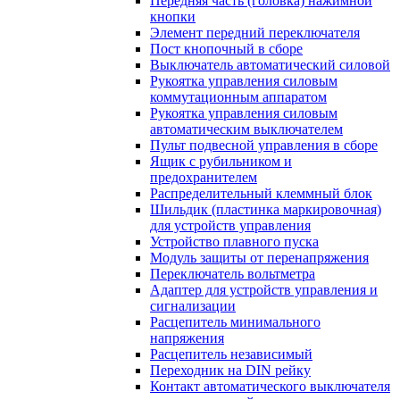
Передняя часть (головка) нажимной
кнопки
Элемент передний переключателя
Пост кнопочный в сборе
Выключатель автоматический силовой
Рукоятка управления силовым
коммутационным аппаратом
Рукоятка управления силовым
автоматическим выключателем
Пульт подвесной управления в сборе
Ящик с рубильником и
предохранителем
Распределительный клеммный блок
Шильдик (пластинка маркировочная)
для устройств управления
Устройство плавного пуска
Модуль защиты от перенапряжения
Переключатель вольтметра
Адаптер для устройств управления и
сигнализации
Расцепитель минимального
напряжения
Расцепитель независимый
Переходник на DIN рейку
Контакт автоматического выключателя