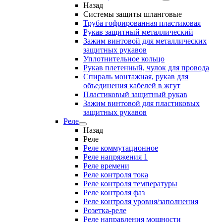
Назад
Системы защиты шланговые
Труба гофрированная пластиковая
Рукав защитный металлический
Зажим винтовой для металлических
защитных рукавов
Уплотнительное кольцо
Рукав плетенный, чулок для провода
Спираль монтажная, рукав для
объединения кабелей в жгут
Пластиковый защитный рукав
Зажим винтовой для пластиковых
защитных рукавов
Реле
Назад
Реле
Реле коммутационное
Реле напряжения 1
Реле времени
Реле контроля тока
Реле контроля температуры
Реле контроля фаз
Реле контроля уровня/заполнения
Розетка-реле
Реле направления мощности