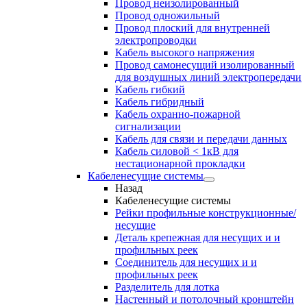
Провод неизолированный
Провод одножильный
Провод плоский для внутренней
электропроводки
Кабель высокого напряжения
Провод самонесущий изолированный
для воздушных линий электропередачи
Кабель гибкий
Кабель гибридный
Кабель охранно-пожарной
сигнализации
Кабель для связи и передачи данных
Кабель силовой < 1кВ для
нестационарной прокладки
Кабеленесущие системы
Назад
Кабеленесущие системы
Рейки профильные конструкционные/
несущие
Деталь крепежная для несущих и и
профильных реек
Соединитель для несущих и и
профильных реек
Разделитель для лотка
Настенный и потолочный кронштейн