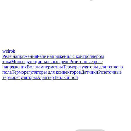
welrok
Реле напряжения
Реле напряжения с контроллером
тока
Многофункциональные реле
Розеточные реле
напряжения
Вольтамперметры
Терморегуляторы для теплого
пола
Терморегуляторы для конвекторов
Датчики
Розеточные
терморегуляторы
Адаптер
Теплый пол