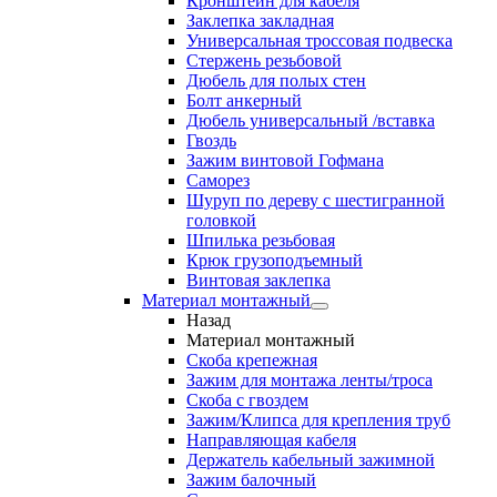
Кронштейн для кабеля
Заклепка закладная
Универсальная троссовая подвеска
Стержень резьбовой
Дюбель для полых стен
Болт анкерный
Дюбель универсальный /вставка
Гвоздь
Зажим винтовой Гофмана
Саморез
Шуруп по дереву с шестигранной
головкой
Шпилька резьбовая
Крюк грузоподъемный
Винтовая заклепка
Материал монтажный
Назад
Материал монтажный
Скоба крепежная
Зажим для монтажа ленты/троса
Скоба с гвоздем
Зажим/Клипса для крепления труб
Направляющая кабеля
Держатель кабельный зажимной
Зажим балочный