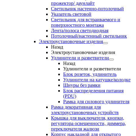
прожектор/ даунлайт
Светильник настенно-потолочный
Указатель световой
Светильник для встраиваемого и
поверхностного монтажа
Лента/полоса светодиодная
Потолочный/настенный светильник
Электроустановочные изделия
Назад
Электроустановочные изделия
Удлинители и разветвители
Назад
Удлинители и разветвители
Блок розеток, удлинитель
Удлинители на катушке/колодке
Шнуры без рамки
Блок распределения питания
(PDU)
Рамка для силового удлинителя
Рамка декоративная для
электроустановочных устройств
Крышка для выключателя, кнопки,
регулятора освещенности, диммера,
переключателя жалюзи
Корпус накладной для открытого