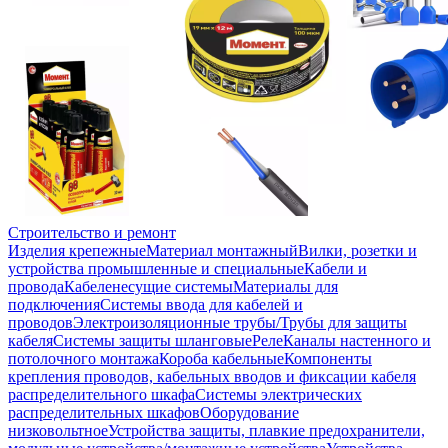
Строительство и ремонт
Изделия крепежные
Материал монтажный
Вилки, розетки и
устройства промышленные и специальные
Кабели и
провода
Кабеленесущие системы
Материалы для
подключения
Системы ввода для кабелей и
проводов
Электроизоляционные трубы/Трубы для защиты
кабеля
Системы защиты шланговые
Реле
Каналы настенного и
потолочного монтажа
Короба кабельные
Компоненты
крепления проводов, кабельных вводов и фиксации кабеля
распределительного шкафа
Системы электрических
распределительных шкафов
Оборудование
низковольтное
Устройства защиты, плавкие предохранители,