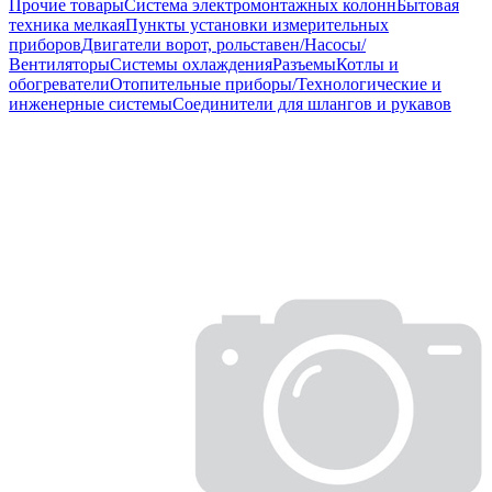
Прочие товары
Система электромонтажных колонн
Бытовая
техника мелкая
Пункты установки измерительных
приборов
Двигатели ворот, рольставен/Насосы/
Вентиляторы
Системы охлаждения
Разъемы
Котлы и
обогреватели
Отопительные приборы/Технологические и
инженерные системы
Соединители для шлангов и рукавов