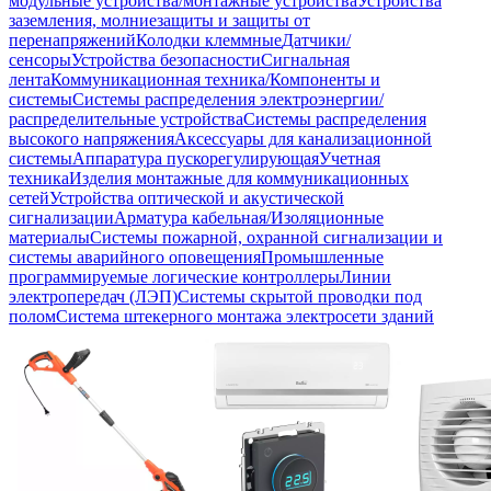
модульные устройства/монтажные устройства
Устройства
заземления, молниезащиты и защиты от
перенапряжений
Колодки клеммные
Датчики/
сенсоры
Устройства безопасности
Сигнальная
лента
Коммуникационная техника/Компоненты и
системы
Системы распределения электроэнергии/
распределительные устройства
Системы распределения
высокого напряжения
Аксессуары для канализационной
системы
Аппаратура пускорегулирующая
Учетная
техника
Изделия монтажные для коммуникационных
сетей
Устройства оптической и акустической
сигнализации
Арматура кабельная/Изоляционные
материалы
Системы пожарной, охранной сигнализации и
системы аварийного оповещения
Промышленные
программируемые логические контроллеры
Линии
электропередач (ЛЭП)
Системы скрытой проводки под
полом
Система штекерного монтажа электросети зданий