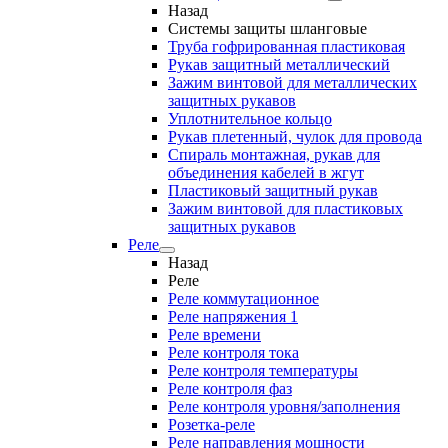
Назад
Системы защиты шланговые
Труба гофрированная пластиковая
Рукав защитный металлический
Зажим винтовой для металлических
защитных рукавов
Уплотнительное кольцо
Рукав плетенный, чулок для провода
Спираль монтажная, рукав для
объединения кабелей в жгут
Пластиковый защитный рукав
Зажим винтовой для пластиковых
защитных рукавов
Реле
Назад
Реле
Реле коммутационное
Реле напряжения 1
Реле времени
Реле контроля тока
Реле контроля температуры
Реле контроля фаз
Реле контроля уровня/заполнения
Розетка-реле
Реле направления мощности