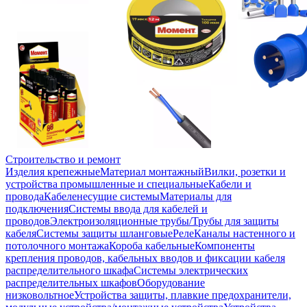
Строительство и ремонт
Изделия крепежные
Материал монтажный
Вилки, розетки и
устройства промышленные и специальные
Кабели и
провода
Кабеленесущие системы
Материалы для
подключения
Системы ввода для кабелей и
проводов
Электроизоляционные трубы/Трубы для защиты
кабеля
Системы защиты шланговые
Реле
Каналы настенного и
потолочного монтажа
Короба кабельные
Компоненты
крепления проводов, кабельных вводов и фиксации кабеля
распределительного шкафа
Системы электрических
распределительных шкафов
Оборудование
низковольтное
Устройства защиты, плавкие предохранители,