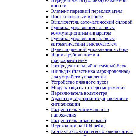
Передняя часть (головка) нажимной
кнопки
Элемент передний переключателя
Пост кнопочный в сборе
Выключатель автоматический силовой
Рукоятка управления силовым
коммутационным аппаратом
Рукоятка управления силовым
автоматическим выключателем
Пульт подвесной управления в сборе
Ящик с рубильником и
предохранителем
Распределительный клеммный блок
Шильдик (пластинка маркировочная)
для устройств управления
Устройство плавного пуска
Модуль защиты от перенапряжения
Переключатель вольтметра
Адаптер для устройств управления и
сигнализации
Расцепитель минимального
напряжения
Расцепитель независимый
Переходник на DIN рейку
Контакт автоматического выключателя