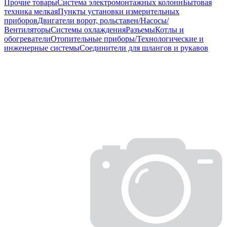
Прочие товары
Система электромонтажных колонн
Бытовая
техника мелкая
Пункты установки измерительных
приборов
Двигатели ворот, рольставен/Насосы/
Вентиляторы
Системы охлаждения
Разъемы
Котлы и
обогреватели
Отопительные приборы/Технологические и
инженерные системы
Соединители для шлангов и рукавов