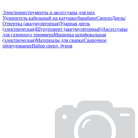
Электроинструменты и аксессуары для них
Удлинитель кабельный на катушке/барабане
Сверло
Дрель/
Отвертка (аккумуляторная)
Ударная дрель
(электрическая)
Шуруповерт (аккумуляторный)
Аксессуары
для газонного триммера
Машинка шлифовальная
(электрическая)
Материалы для сварки
Сварочное
оборудование
Набор сверл, буров