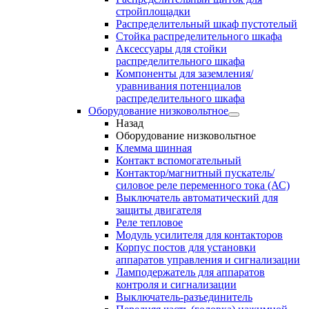
стройплощадки
Распределительный шкаф пустотелый
Стойка распределительного шкафа
Аксессуары для стойки
распределительного шкафа
Компоненты для заземления/
уравнивания потенциалов
распределительного шкафа
Оборудование низковольтное
Назад
Оборудование низковольтное
Клемма шинная
Контакт вспомогательный
Контактор/магнитный пускатель/
силовое реле переменного тока (АС)
Выключатель автоматический для
защиты двигателя
Реле тепловое
Модуль усилителя для контакторов
Корпус постов для установки
аппаратов управления и сигнализации
Ламподержатель для аппаратов
контроля и сигнализации
Выключатель-разъединитель