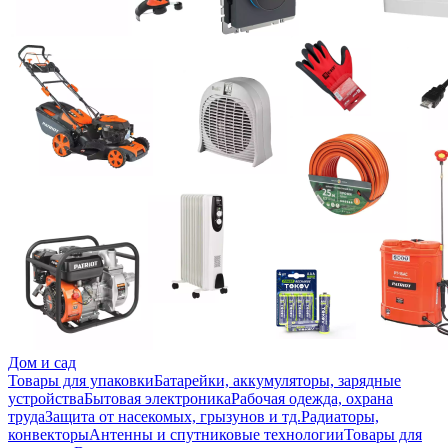
Дом и сад
Товары для упаковки
Батарейки, аккумуляторы, зарядные
устройства
Бытовая электроника
Рабочая одежда, охрана
труда
Защита от насекомых, грызунов и тд.
Радиаторы,
конвекторы
Антенны и спутниковые технологии
Товары для