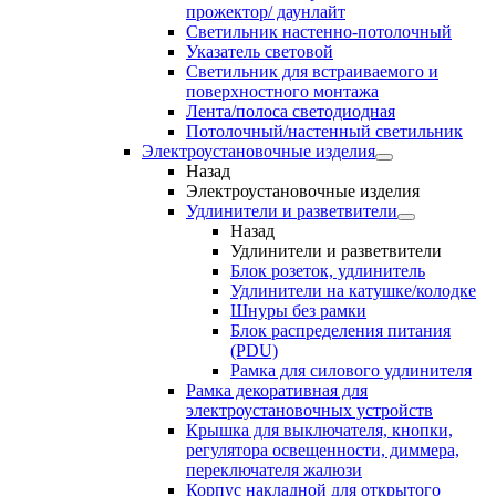
прожектор/ даунлайт
Светильник настенно-потолочный
Указатель световой
Светильник для встраиваемого и
поверхностного монтажа
Лента/полоса светодиодная
Потолочный/настенный светильник
Электроустановочные изделия
Назад
Электроустановочные изделия
Удлинители и разветвители
Назад
Удлинители и разветвители
Блок розеток, удлинитель
Удлинители на катушке/колодке
Шнуры без рамки
Блок распределения питания
(PDU)
Рамка для силового удлинителя
Рамка декоративная для
электроустановочных устройств
Крышка для выключателя, кнопки,
регулятора освещенности, диммера,
переключателя жалюзи
Корпус накладной для открытого