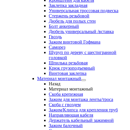
Кронштейн для кабеля
Заклепка закладная
Универсальная троссовая подвеска
Стержень резьбовой
Дюбель для полых стен
Болт анкерный
Дюбель универсальный /вставка
Гвоздь
Зажим винтовой Гофмана
Саморез
Шуруп по дереву с шестигранной
головкой
Шпилька резьбовая
Крюк грузоподъемный
Винтовая заклепка
Материал монтажный
Назад
Материал монтажный
Скоба крепежная
Зажим для монтажа ленты/троса
Скоба с гвоздем
Зажим/Клипса для крепления труб
Направляющая кабеля
Держатель кабельный зажимной
Зажим балочный