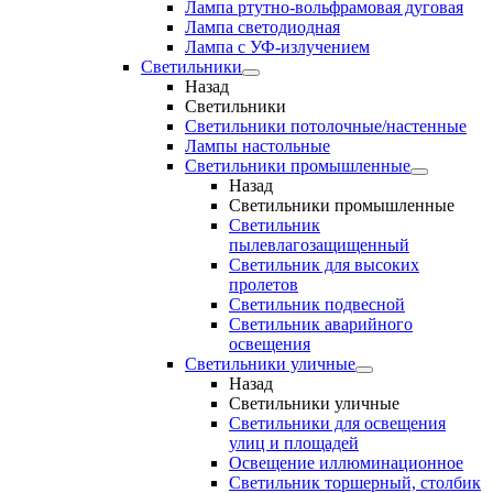
Лампа ртутно-вольфрамовая дуговая
Лампа светодиодная
Лампа с УФ-излучением
Светильники
Назад
Светильники
Светильники потолочные/настенные
Лампы настольные
Светильники промышленные
Назад
Светильники промышленные
Светильник
пылевлагозащищенный
Светильник для высоких
пролетов
Светильник подвесной
Светильник аварийного
освещения
Светильники уличные
Назад
Светильники уличные
Светильники для освещения
улиц и площадей
Освещение иллюминационное
Светильник торшерный, столбик