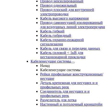
Провод неизолированный
Провод одножильный
Провод плоский для внутренней
электропроводки
Кабель высокого напряжения
Провод самонесущий изолированный
для воздушных линий электропередачи
Кабель гибкий
Кабель гибридный
Кабель охранно-пожарной
сигнализации
Кабель для связи и передачи данных
Кабель силовой < 1кВ для
нестационарной прокладки
Кабеленесущие системы
Назад
Кабеленесущие системы
Рейки профильные конструкционные/
несущие
Деталь крепежная для несущих и и
профильных реек
Соединитель для несущих и и
профильных реек
Разделитель для лотка
Настенный и потолочный кронштейн