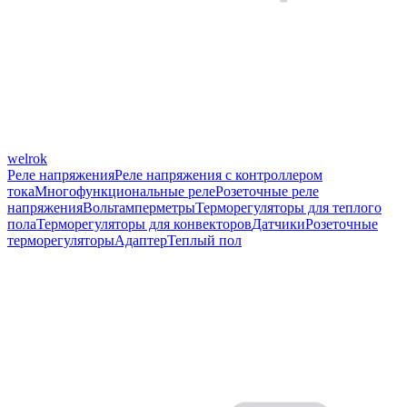
welrok
Реле напряжения
Реле напряжения с контроллером
тока
Многофункциональные реле
Розеточные реле
напряжения
Вольтамперметры
Терморегуляторы для теплого
пола
Терморегуляторы для конвекторов
Датчики
Розеточные
терморегуляторы
Адаптер
Теплый пол