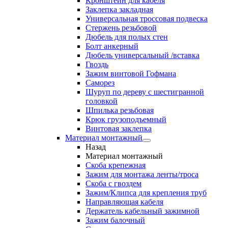
Кронштейн для кабеля
Заклепка закладная
Универсальная троссовая подвеска
Стержень резьбовой
Дюбель для полых стен
Болт анкерный
Дюбель универсальный /вставка
Гвоздь
Зажим винтовой Гофмана
Саморез
Шуруп по дереву с шестигранной
головкой
Шпилька резьбовая
Крюк грузоподъемный
Винтовая заклепка
Материал монтажный
Назад
Материал монтажный
Скоба крепежная
Зажим для монтажа ленты/троса
Скоба с гвоздем
Зажим/Клипса для крепления труб
Направляющая кабеля
Держатель кабельный зажимной
Зажим балочный