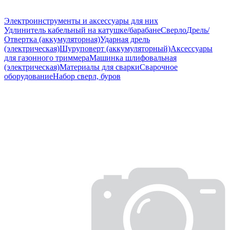
Электроинструменты и аксессуары для них
Удлинитель кабельный на катушке/барабане
Сверло
Дрель/
Отвертка (аккумуляторная)
Ударная дрель
(электрическая)
Шуруповерт (аккумуляторный)
Аксессуары
для газонного триммера
Машинка шлифовальная
(электрическая)
Материалы для сварки
Сварочное
оборудование
Набор сверл, буров