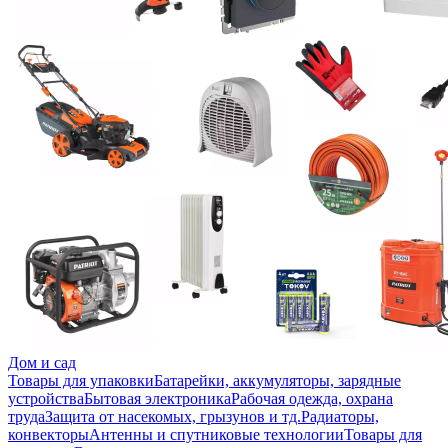
Дом и сад
Товары для упаковки
Батарейки, аккумуляторы, зарядные
устройства
Бытовая электроника
Рабочая одежда, охрана
труда
Защита от насекомых, грызунов и тд.
Радиаторы,
конвекторы
Антенны и спутниковые технологии
Товары для