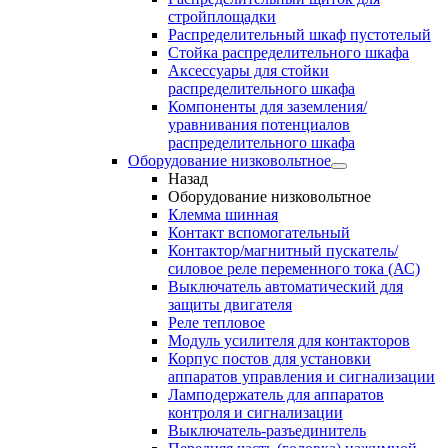
стройплощадки
Распределительный шкаф пустотелый
Стойка распределительного шкафа
Аксессуары для стойки
распределительного шкафа
Компоненты для заземления/
уравнивания потенциалов
распределительного шкафа
Оборудование низковольтное
Назад
Оборудование низковольтное
Клемма шинная
Контакт вспомогательный
Контактор/магнитный пускатель/
силовое реле переменного тока (АС)
Выключатель автоматический для
защиты двигателя
Реле тепловое
Модуль усилителя для контакторов
Корпус постов для установки
аппаратов управления и сигнализации
Ламподержатель для аппаратов
контроля и сигнализации
Выключатель-разъединитель