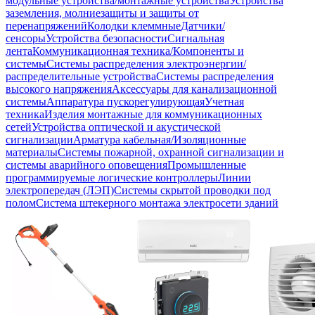
модульные устройства/монтажные устройства
Устройства
заземления, молниезащиты и защиты от
перенапряжений
Колодки клеммные
Датчики/
сенсоры
Устройства безопасности
Сигнальная
лента
Коммуникационная техника/Компоненты и
системы
Системы распределения электроэнергии/
распределительные устройства
Системы распределения
высокого напряжения
Аксессуары для канализационной
системы
Аппаратура пускорегулирующая
Учетная
техника
Изделия монтажные для коммуникационных
сетей
Устройства оптической и акустической
сигнализации
Арматура кабельная/Изоляционные
материалы
Системы пожарной, охранной сигнализации и
системы аварийного оповещения
Промышленные
программируемые логические контроллеры
Линии
электропередач (ЛЭП)
Системы скрытой проводки под
полом
Система штекерного монтажа электросети зданий