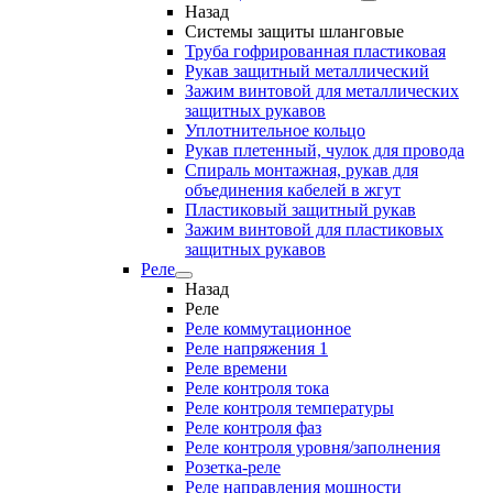
Назад
Системы защиты шланговые
Труба гофрированная пластиковая
Рукав защитный металлический
Зажим винтовой для металлических
защитных рукавов
Уплотнительное кольцо
Рукав плетенный, чулок для провода
Спираль монтажная, рукав для
объединения кабелей в жгут
Пластиковый защитный рукав
Зажим винтовой для пластиковых
защитных рукавов
Реле
Назад
Реле
Реле коммутационное
Реле напряжения 1
Реле времени
Реле контроля тока
Реле контроля температуры
Реле контроля фаз
Реле контроля уровня/заполнения
Розетка-реле
Реле направления мощности