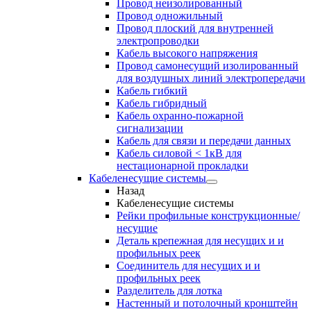
Провод неизолированный
Провод одножильный
Провод плоский для внутренней
электропроводки
Кабель высокого напряжения
Провод самонесущий изолированный
для воздушных линий электропередачи
Кабель гибкий
Кабель гибридный
Кабель охранно-пожарной
сигнализации
Кабель для связи и передачи данных
Кабель силовой < 1кВ для
нестационарной прокладки
Кабеленесущие системы
Назад
Кабеленесущие системы
Рейки профильные конструкционные/
несущие
Деталь крепежная для несущих и и
профильных реек
Соединитель для несущих и и
профильных реек
Разделитель для лотка
Настенный и потолочный кронштейн