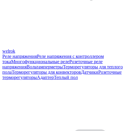
welrok
Реле напряжения
Реле напряжения с контроллером
тока
Многофункциональные реле
Розеточные реле
напряжения
Вольтамперметры
Терморегуляторы для теплого
пола
Терморегуляторы для конвекторов
Датчики
Розеточные
терморегуляторы
Адаптер
Теплый пол