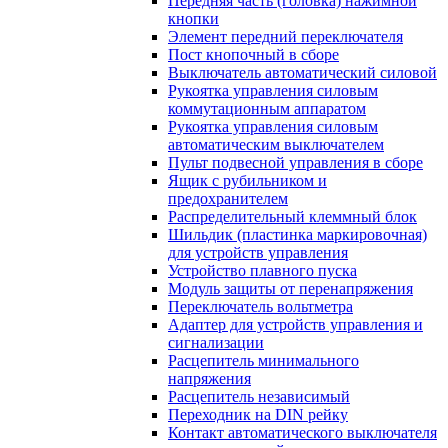
Передняя часть (головка) нажимной
кнопки
Элемент передний переключателя
Пост кнопочный в сборе
Выключатель автоматический силовой
Рукоятка управления силовым
коммутационным аппаратом
Рукоятка управления силовым
автоматическим выключателем
Пульт подвесной управления в сборе
Ящик с рубильником и
предохранителем
Распределительный клеммный блок
Шильдик (пластинка маркировочная)
для устройств управления
Устройство плавного пуска
Модуль защиты от перенапряжения
Переключатель вольтметра
Адаптер для устройств управления и
сигнализации
Расцепитель минимального
напряжения
Расцепитель независимый
Переходник на DIN рейку
Контакт автоматического выключателя