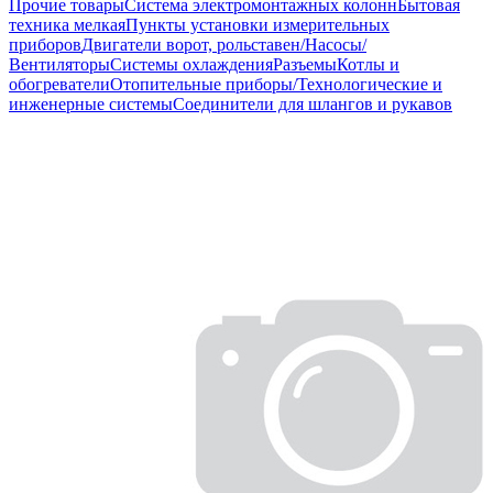
Прочие товары
Система электромонтажных колонн
Бытовая
техника мелкая
Пункты установки измерительных
приборов
Двигатели ворот, рольставен/Насосы/
Вентиляторы
Системы охлаждения
Разъемы
Котлы и
обогреватели
Отопительные приборы/Технологические и
инженерные системы
Соединители для шлангов и рукавов