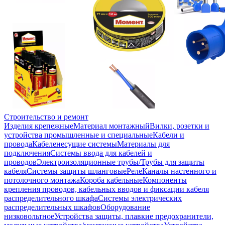
Строительство и ремонт
Изделия крепежные
Материал монтажный
Вилки, розетки и
устройства промышленные и специальные
Кабели и
провода
Кабеленесущие системы
Материалы для
подключения
Системы ввода для кабелей и
проводов
Электроизоляционные трубы/Трубы для защиты
кабеля
Системы защиты шланговые
Реле
Каналы настенного и
потолочного монтажа
Короба кабельные
Компоненты
крепления проводов, кабельных вводов и фиксации кабеля
распределительного шкафа
Системы электрических
распределительных шкафов
Оборудование
низковольтное
Устройства защиты, плавкие предохранители,