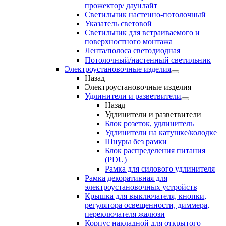
прожектор/ даунлайт
Светильник настенно-потолочный
Указатель световой
Светильник для встраиваемого и
поверхностного монтажа
Лента/полоса светодиодная
Потолочный/настенный светильник
Электроустановочные изделия
Назад
Электроустановочные изделия
Удлинители и разветвители
Назад
Удлинители и разветвители
Блок розеток, удлинитель
Удлинители на катушке/колодке
Шнуры без рамки
Блок распределения питания
(PDU)
Рамка для силового удлинителя
Рамка декоративная для
электроустановочных устройств
Крышка для выключателя, кнопки,
регулятора освещенности, диммера,
переключателя жалюзи
Корпус накладной для открытого