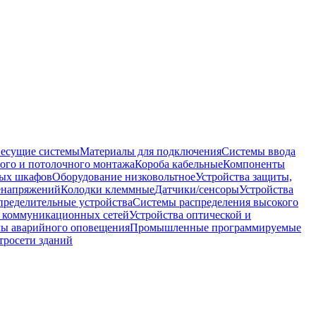
несущие системы
Материалы для подключения
Системы ввода
ого и потолочного монтажа
Короба кабельные
Компоненты
ных шкафов
Оборудование низковольтное
Устройства защиты,
ренапряжений
Колодки клеммные
Датчики/сенсоры
Устройства
пределительные устройства
Системы распределения высокого
 коммуникационных сетей
Устройства оптической и
мы аварийного оповещения
Промышленные программируемые
тросети зданий