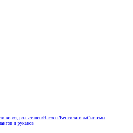
ли ворот, рольставен/Насосы/Вентиляторы
Системы
ангов и рукавов