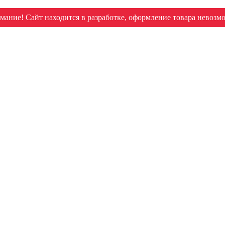
мание! Сайт находится в разработке, оформление товара невозм