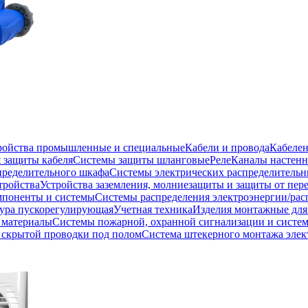
тройства промышленные и специальные
Кабели и провода
Кабеле
 защиты кабеля
Системы защиты шланговые
Реле
Каналы настенн
пределительного шкафа
Системы электрических распределитель
тройства
Устройства заземления, молниезащиты и защиты от пе
мпоненты и системы
Системы распределения электроэнергии/рас
ура пускорегулирующая
Учетная техника
Изделия монтажные для
 материалы
Системы пожарной, охранной сигнализации и систе
скрытой проводки под полом
Система штекерного монтажа элек