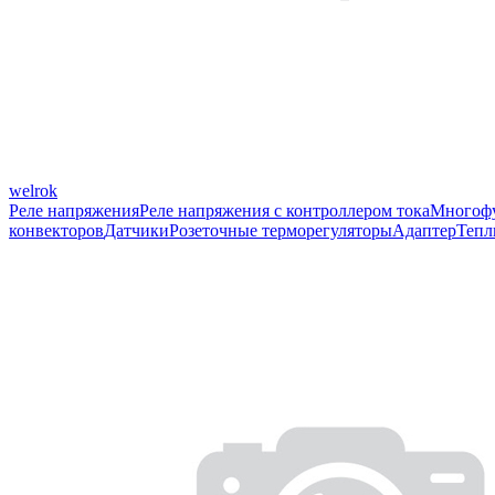
welrok
Реле напряжения
Реле напряжения с контроллером тока
Многофу
конвекторов
Датчики
Розеточные терморегуляторы
Адаптер
Тепл