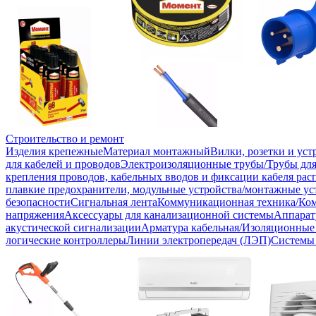
Строительство и ремонт
Изделия крепежные
Материал монтажный
Вилки, розетки и ус
для кабелей и проводов
Электроизоляционные трубы/Трубы для
крепления проводов, кабельных вводов и фиксации кабеля рас
плавкие предохранители, модульные устройства/монтажные ус
безопасности
Сигнальная лента
Коммуникационная техника/Ко
напряжения
Аксессуары для канализационной системы
Аппарат
акустической сигнализации
Арматура кабельная/Изоляционные
логические контроллеры
Линии электропередач (ЛЭП)
Системы 