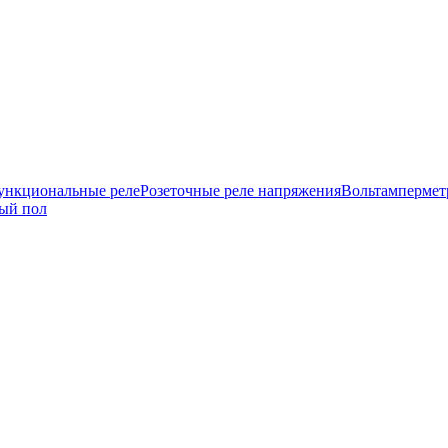
нкциональные реле
Розеточные реле напряжения
Вольтамперме
ый пол