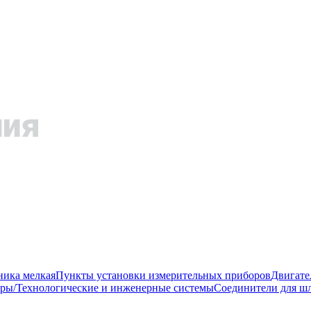
ника мелкая
Пункты установки измерительных приборов
Двигате
ры/Технологические и инженерные системы
Соединители для шл