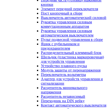
Передняя часть (головка) нажимной
кнопки
Элемент передний переключателя
Пост кнопочный в сборе
Выключатель автоматический силовой
Рукоятка управления силовым
коммутационным аппаратом
Рукоятка управления силовым
автоматическим выключателем
Пульт подвесной управления в сборе
Ящик с рубильником и
предохранителем
Распределительный клеммный блок
Шильдик (пластинка маркировочная)
для устройств управления
Устройство плавного пуска
Модуль защиты от перенапряжения
Переключатель вольтметра
Адаптер для устройств управления и
сигнализации
Расцепитель минимального
напряжения
Расцепитель независимый
Переходник на DIN рейку
Контакт автоматического выключателя