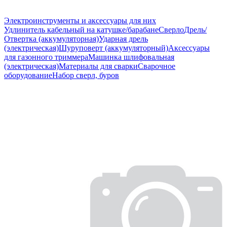
Электроинструменты и аксессуары для них
Удлинитель кабельный на катушке/барабане
Сверло
Дрель/
Отвертка (аккумуляторная)
Ударная дрель
(электрическая)
Шуруповерт (аккумуляторный)
Аксессуары
для газонного триммера
Машинка шлифовальная
(электрическая)
Материалы для сварки
Сварочное
оборудование
Набор сверл, буров