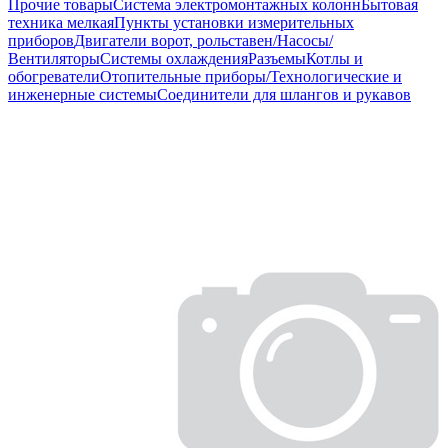
Прочие товары
Система электромонтажных колонн
Бытовая
техника мелкая
Пункты установки измерительных
приборов
Двигатели ворот, рольставен/Насосы/
Вентиляторы
Системы охлаждения
Разъемы
Котлы и
обогреватели
Отопительные приборы/Технологические и
инженерные системы
Соединители для шлангов и рукавов