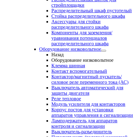
стройплощадки
Распределительный шкаф пустотелый
Стойка распределительного шкафа
Аксессуары для стойки
распределительного шкафа
Компоненты для заземления/
уравнивания потенциалов
распределительного шкафа
Оборудование низковольтное
Назад
Оборудование низковольтное
Клемма шинная
Контакт вспомогательный
Контактор/магнитный пускатель/
силовое реле переменного тока (АС)
Выключатель автоматический для
защиты двигателя
Реле тепловое
Модуль усилителя для контакторов
Корпус постов для установки
аппаратов управления и сигнализации
Ламподержатель для аппаратов
контроля и сигнализации
Выключатель-разъединитель