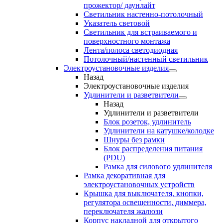
прожектор/ даунлайт
Светильник настенно-потолочный
Указатель световой
Светильник для встраиваемого и
поверхностного монтажа
Лента/полоса светодиодная
Потолочный/настенный светильник
Электроустановочные изделия
Назад
Электроустановочные изделия
Удлинители и разветвители
Назад
Удлинители и разветвители
Блок розеток, удлинитель
Удлинители на катушке/колодке
Шнуры без рамки
Блок распределения питания
(PDU)
Рамка для силового удлинителя
Рамка декоративная для
электроустановочных устройств
Крышка для выключателя, кнопки,
регулятора освещенности, диммера,
переключателя жалюзи
Корпус накладной для открытого