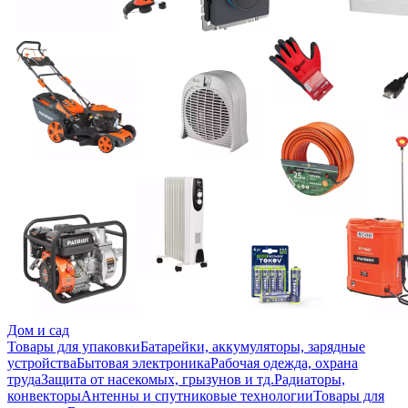
Дом и сад
Товары для упаковки
Батарейки, аккумуляторы, зарядные
устройства
Бытовая электроника
Рабочая одежда, охрана
труда
Защита от насекомых, грызунов и тд.
Радиаторы,
конвекторы
Антенны и спутниковые технологии
Товары для