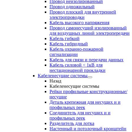
Провод неизолированный
Провод одножильный
Провод плоский для внутренней
электропроводки
Кабель высокого напряжения
Провод самонесущий изолированный
для воздушных линий электропередачи
Кабель гибкий
Кабель гибридный
Кабель охранно-пожарной
сигнализации
Кабель для связи и передачи данных
Кабель силовой < 1кВ для
нестационарной прокладки
Кабеленесущие системы
Назад
Кабеленесущие системы
Рейки профильные конструкционные/
несущие
Деталь крепежная для несущих и и
профильных реек
Соединитель для несущих и и
профильных реек
Разделитель для лотка
Настенный и потолочный кронштейн