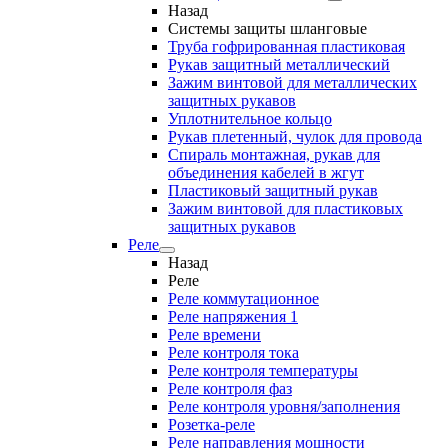
Назад
Системы защиты шланговые
Труба гофрированная пластиковая
Рукав защитный металлический
Зажим винтовой для металлических
защитных рукавов
Уплотнительное кольцо
Рукав плетенный, чулок для провода
Спираль монтажная, рукав для
объединения кабелей в жгут
Пластиковый защитный рукав
Зажим винтовой для пластиковых
защитных рукавов
Реле
Назад
Реле
Реле коммутационное
Реле напряжения 1
Реле времени
Реле контроля тока
Реле контроля температуры
Реле контроля фаз
Реле контроля уровня/заполнения
Розетка-реле
Реле направления мощности