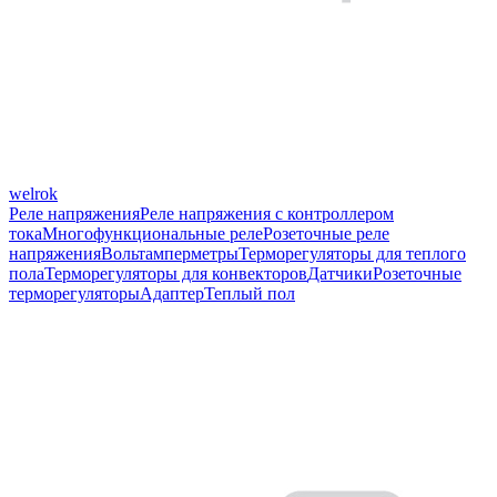
welrok
Реле напряжения
Реле напряжения с контроллером
тока
Многофункциональные реле
Розеточные реле
напряжения
Вольтамперметры
Терморегуляторы для теплого
пола
Терморегуляторы для конвекторов
Датчики
Розеточные
терморегуляторы
Адаптер
Теплый пол