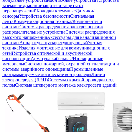
модульные устройства/монтажные устройства
Устройства
заземления, молниезащиты и защиты от
перенапряжений
Колодки клеммные
Датчики/
сенсоры
Устройства безопасности
Сигнальная
лента
Коммуникационная техника/Компоненты и
системы
Системы распределения электроэнергии/
распределительные устройства
Системы распределения
высокого напряжения
Аксессуары для канализационной
системы
Аппаратура пускорегулирующая
Учетная
техника
Изделия монтажные для коммуникационных
сетей
Устройства оптической и акустической
сигнализации
Арматура кабельная/Изоляционные
материалы
Системы пожарной, охранной сигнализации и
системы аварийного оповещения
Промышленные
программируемые логические контроллеры
Линии
электропередач (ЛЭП)
Системы скрытой проводки под
полом
Система штекерного монтажа электросети зданий