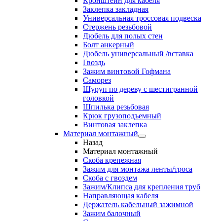
Кронштейн для кабеля
Заклепка закладная
Универсальная троссовая подвеска
Стержень резьбовой
Дюбель для полых стен
Болт анкерный
Дюбель универсальный /вставка
Гвоздь
Зажим винтовой Гофмана
Саморез
Шуруп по дереву с шестигранной
головкой
Шпилька резьбовая
Крюк грузоподъемный
Винтовая заклепка
Материал монтажный
Назад
Материал монтажный
Скоба крепежная
Зажим для монтажа ленты/троса
Скоба с гвоздем
Зажим/Клипса для крепления труб
Направляющая кабеля
Держатель кабельный зажимной
Зажим балочный