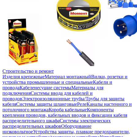
Строительство и ремонт
Изделия крепежные
Материал монтажный
Вилки, розетки и
устройства промышленные и специальные
Кабели и
провода
Кабеленесущие системы
Материалы для
подключения
Системы ввода для кабелей и
проводов
Электроизоляционные трубы/Трубы для защиты
кабеля
Системы защиты шланговые
Реле
Каналы настенного и
потолочного монтажа
Короба кабельные
Компоненты
крепления проводов, кабельных вводов и фиксации кабеля
распределительного шкафа
Системы электрических
распределительных шкафов
Оборудование
низковольтное
Устройства защиты, плавкие предохранители,