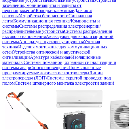
модульные устройства/монтажные устройства
Устройства
заземления, молниезащиты и защиты от
перенапряжений
Колодки клеммные
Датчики/
сенсоры
Устройства безопасности
Сигнальная
лента
Коммуникационная техника/Компоненты и
системы
Системы распределения электроэнергии/
распределительные устройства
Системы распределения
высокого напряжения
Аксессуары для канализационной
системы
Аппаратура пускорегулирующая
Учетная
техника
Изделия монтажные для коммуникационных
сетей
Устройства оптической и акустической
сигнализации
Арматура кабельная/Изоляционные
материалы
Системы пожарной, охранной сигнализации и
системы аварийного оповещения
Промышленные
программируемые логические контроллеры
Линии
электропередач (ЛЭП)
Системы скрытой проводки под
полом
Система штекерного монтажа электросети зданий