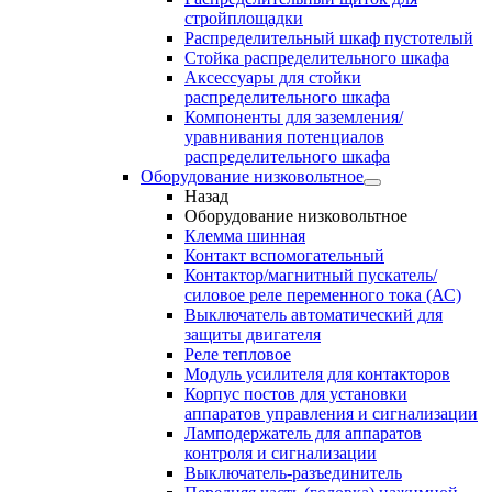
стройплощадки
Распределительный шкаф пустотелый
Стойка распределительного шкафа
Аксессуары для стойки
распределительного шкафа
Компоненты для заземления/
уравнивания потенциалов
распределительного шкафа
Оборудование низковольтное
Назад
Оборудование низковольтное
Клемма шинная
Контакт вспомогательный
Контактор/магнитный пускатель/
силовое реле переменного тока (АС)
Выключатель автоматический для
защиты двигателя
Реле тепловое
Модуль усилителя для контакторов
Корпус постов для установки
аппаратов управления и сигнализации
Ламподержатель для аппаратов
контроля и сигнализации
Выключатель-разъединитель