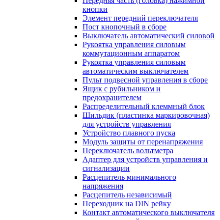
Передняя часть (головка) нажимной
кнопки
Элемент передний переключателя
Пост кнопочный в сборе
Выключатель автоматический силовой
Рукоятка управления силовым
коммутационным аппаратом
Рукоятка управления силовым
автоматическим выключателем
Пульт подвесной управления в сборе
Ящик с рубильником и
предохранителем
Распределительный клеммный блок
Шильдик (пластинка маркировочная)
для устройств управления
Устройство плавного пуска
Модуль защиты от перенапряжения
Переключатель вольтметра
Адаптер для устройств управления и
сигнализации
Расцепитель минимального
напряжения
Расцепитель независимый
Переходник на DIN рейку
Контакт автоматического выключателя