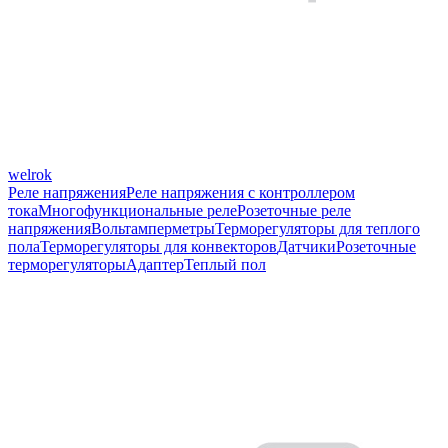
welrok
Реле напряжения
Реле напряжения с контроллером
тока
Многофункциональные реле
Розеточные реле
напряжения
Вольтамперметры
Терморегуляторы для теплого
пола
Терморегуляторы для конвекторов
Датчики
Розеточные
терморегуляторы
Адаптер
Теплый пол