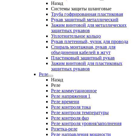
Назад
Системы защиты шланговые
Труба гофрированная пластиковая
Рукав защитный металлический
Зажим винтовой для металлических
защитных рукавов
Уплотнительное кольцо
Рукав плетенный, чулок для провода
Спираль монтажная, рукав для
объединения кабелей в жгут
Пластиковый защитный рукав
Зажим винтовой для пластиковых
защитных рукавов
Реле
Назад
Реле
Реле коммутационное
Реле напряжения 1
Реле времени
Реле контроля тока
Реле контроля температуры
Реле контроля фаз
Реле контроля уровня/заполнения
Розетка-реле
Реле направления мощности