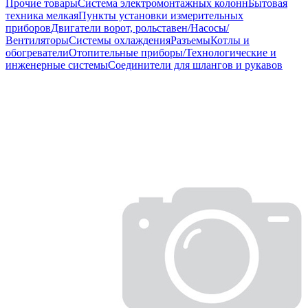
Прочие товары
Система электромонтажных колонн
Бытовая
техника мелкая
Пункты установки измерительных
приборов
Двигатели ворот, рольставен/Насосы/
Вентиляторы
Системы охлаждения
Разъемы
Котлы и
обогреватели
Отопительные приборы/Технологические и
инженерные системы
Соединители для шлангов и рукавов