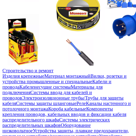
Строительство и ремонт
Изделия крепежные
Материал монтажный
Вилки, розетки и
устройства промышленные и специальные
Кабели и
провода
Кабеленесущие системы
Материалы для
подключения
Системы ввода для кабелей и
проводов
Электроизоляционные трубы/Трубы для защиты
кабеля
Системы защиты шланговые
Реле
Каналы настенного и
потолочного монтажа
Короба кабельные
Компоненты
крепления проводов, кабельных вводов и фиксации кабеля
распределительного шкафа
Системы электрических
распределительных шкафов
Оборудование
низковольтное
Устройства защиты, плавкие предохранители,