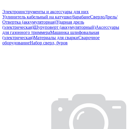
Электроинструменты и аксессуары для них
Удлинитель кабельный на катушке/барабане
Сверло
Дрель/
Отвертка (аккумуляторная)
Ударная дрель
(электрическая)
Шуруповерт (аккумуляторный)
Аксессуары
для газонного триммера
Машинка шлифовальная
(электрическая)
Материалы для сварки
Сварочное
оборудование
Набор сверл, буров