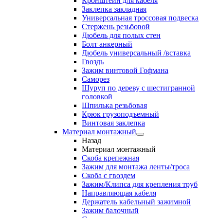
Кронштейн для кабеля
Заклепка закладная
Универсальная троссовая подвеска
Стержень резьбовой
Дюбель для полых стен
Болт анкерный
Дюбель универсальный /вставка
Гвоздь
Зажим винтовой Гофмана
Саморез
Шуруп по дереву с шестигранной
головкой
Шпилька резьбовая
Крюк грузоподъемный
Винтовая заклепка
Материал монтажный
Назад
Материал монтажный
Скоба крепежная
Зажим для монтажа ленты/троса
Скоба с гвоздем
Зажим/Клипса для крепления труб
Направляющая кабеля
Держатель кабельный зажимной
Зажим балочный