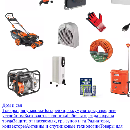
Дом и сад
Товары для упаковки
Батарейки, аккумуляторы, зарядные
устройства
Бытовая электроника
Рабочая одежда, охрана
труда
Защита от насекомых, грызунов и тд.
Радиаторы,
конвекторы
Антенны и спутниковые технологии
Товары для