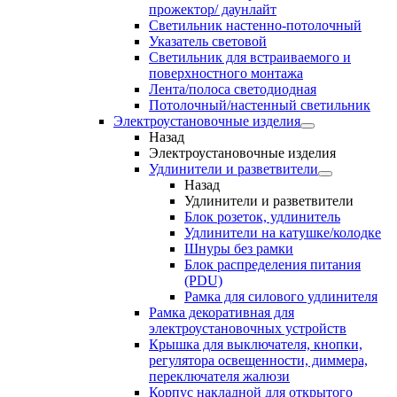
прожектор/ даунлайт
Светильник настенно-потолочный
Указатель световой
Светильник для встраиваемого и
поверхностного монтажа
Лента/полоса светодиодная
Потолочный/настенный светильник
Электроустановочные изделия
Назад
Электроустановочные изделия
Удлинители и разветвители
Назад
Удлинители и разветвители
Блок розеток, удлинитель
Удлинители на катушке/колодке
Шнуры без рамки
Блок распределения питания
(PDU)
Рамка для силового удлинителя
Рамка декоративная для
электроустановочных устройств
Крышка для выключателя, кнопки,
регулятора освещенности, диммера,
переключателя жалюзи
Корпус накладной для открытого