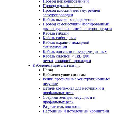
Провод неизолированный
Провод одножильный
Провод плоский для внутренней
электропроводки
Кабель высокого напряжения
Провод самонесущий изолированный
для воздушных линий электропередачи
Кабель гибкий
Кабель гибридный
Кабель охранно-пожарной
сигнализации
Кабель для связи и передачи данных
Кабель силовой < 1кВ для
нестационарной прокладки
Кабеленесущие системы
Назад
Кабеленесущие системы
Рейки профильные конструкционные/
несущие
Деталь крепежная для несущих и и
профильных реек
Соединитель для несущих и и
профильных реек
Разделитель для лотка
Настенный и потолочный кронштейн