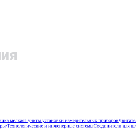
ника мелкая
Пункты установки измерительных приборов
Двигате
ры/Технологические и инженерные системы
Соединители для шл