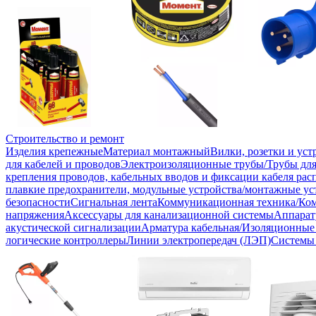
Строительство и ремонт
Изделия крепежные
Материал монтажный
Вилки, розетки и ус
для кабелей и проводов
Электроизоляционные трубы/Трубы для
крепления проводов, кабельных вводов и фиксации кабеля рас
плавкие предохранители, модульные устройства/монтажные ус
безопасности
Сигнальная лента
Коммуникационная техника/Ко
напряжения
Аксессуары для канализационной системы
Аппарат
акустической сигнализации
Арматура кабельная/Изоляционные
логические контроллеры
Линии электропередач (ЛЭП)
Системы 