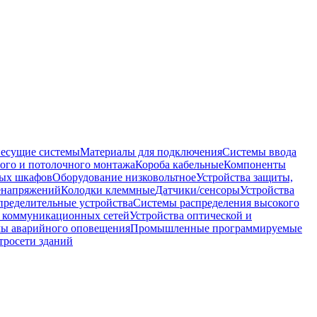
несущие системы
Материалы для подключения
Системы ввода
ого и потолочного монтажа
Короба кабельные
Компоненты
ных шкафов
Оборудование низковольтное
Устройства защиты,
ренапряжений
Колодки клеммные
Датчики/сенсоры
Устройства
пределительные устройства
Системы распределения высокого
 коммуникационных сетей
Устройства оптической и
мы аварийного оповещения
Промышленные программируемые
тросети зданий