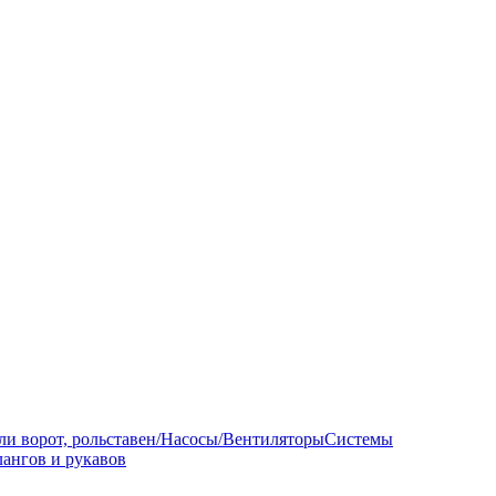
ли ворот, рольставен/Насосы/Вентиляторы
Системы
ангов и рукавов