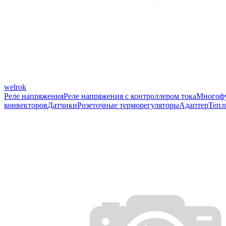
welrok
Реле напряжения
Реле напряжения с контроллером тока
Многофу
конвекторов
Датчики
Розеточные терморегуляторы
Адаптер
Тепл