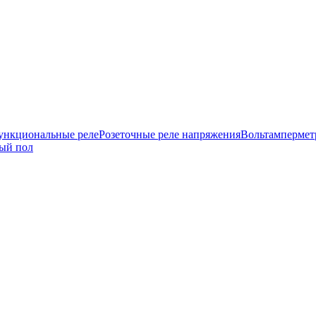
нкциональные реле
Розеточные реле напряжения
Вольтамперме
ый пол