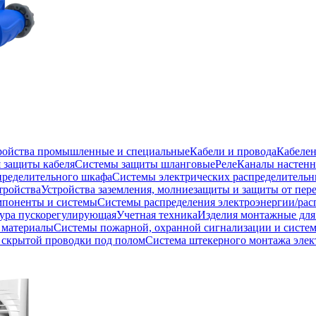
тройства промышленные и специальные
Кабели и провода
Кабеле
 защиты кабеля
Системы защиты шланговые
Реле
Каналы настенн
пределительного шкафа
Системы электрических распределитель
тройства
Устройства заземления, молниезащиты и защиты от пе
мпоненты и системы
Системы распределения электроэнергии/рас
ура пускорегулирующая
Учетная техника
Изделия монтажные для
 материалы
Системы пожарной, охранной сигнализации и систе
скрытой проводки под полом
Система штекерного монтажа элек