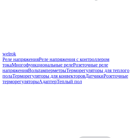
welrok
Реле напряжения
Реле напряжения с контроллером
тока
Многофункциональные реле
Розеточные реле
напряжения
Вольтамперметры
Терморегуляторы для теплого
пола
Терморегуляторы для конвекторов
Датчики
Розеточные
терморегуляторы
Адаптер
Теплый пол