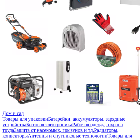
Дом и сад
Товары для упаковки
Батарейки, аккумуляторы, зарядные
устройства
Бытовая электроника
Рабочая одежда, охрана
труда
Защита от насекомых, грызунов и тд.
Радиаторы,
конвекторы
Антенны и спутниковые технологии
Товары для