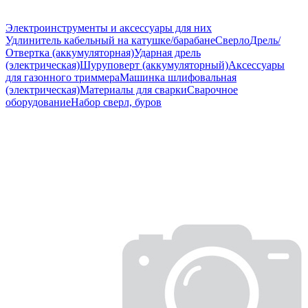
Электроинструменты и аксессуары для них
Удлинитель кабельный на катушке/барабане
Сверло
Дрель/
Отвертка (аккумуляторная)
Ударная дрель
(электрическая)
Шуруповерт (аккумуляторный)
Аксессуары
для газонного триммера
Машинка шлифовальная
(электрическая)
Материалы для сварки
Сварочное
оборудование
Набор сверл, буров