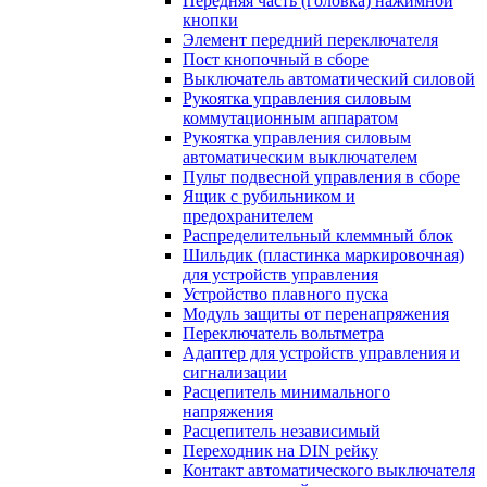
Передняя часть (головка) нажимной
кнопки
Элемент передний переключателя
Пост кнопочный в сборе
Выключатель автоматический силовой
Рукоятка управления силовым
коммутационным аппаратом
Рукоятка управления силовым
автоматическим выключателем
Пульт подвесной управления в сборе
Ящик с рубильником и
предохранителем
Распределительный клеммный блок
Шильдик (пластинка маркировочная)
для устройств управления
Устройство плавного пуска
Модуль защиты от перенапряжения
Переключатель вольтметра
Адаптер для устройств управления и
сигнализации
Расцепитель минимального
напряжения
Расцепитель независимый
Переходник на DIN рейку
Контакт автоматического выключателя