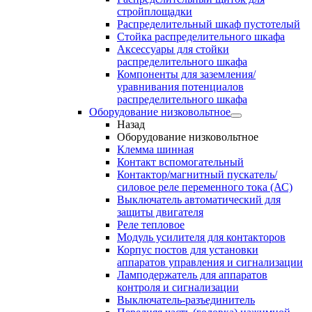
стройплощадки
Распределительный шкаф пустотелый
Стойка распределительного шкафа
Аксессуары для стойки
распределительного шкафа
Компоненты для заземления/
уравнивания потенциалов
распределительного шкафа
Оборудование низковольтное
Назад
Оборудование низковольтное
Клемма шинная
Контакт вспомогательный
Контактор/магнитный пускатель/
силовое реле переменного тока (АС)
Выключатель автоматический для
защиты двигателя
Реле тепловое
Модуль усилителя для контакторов
Корпус постов для установки
аппаратов управления и сигнализации
Ламподержатель для аппаратов
контроля и сигнализации
Выключатель-разъединитель