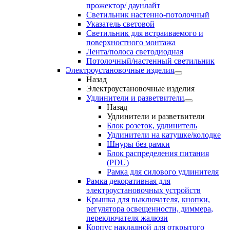
прожектор/ даунлайт
Светильник настенно-потолочный
Указатель световой
Светильник для встраиваемого и
поверхностного монтажа
Лента/полоса светодиодная
Потолочный/настенный светильник
Электроустановочные изделия
Назад
Электроустановочные изделия
Удлинители и разветвители
Назад
Удлинители и разветвители
Блок розеток, удлинитель
Удлинители на катушке/колодке
Шнуры без рамки
Блок распределения питания
(PDU)
Рамка для силового удлинителя
Рамка декоративная для
электроустановочных устройств
Крышка для выключателя, кнопки,
регулятора освещенности, диммера,
переключателя жалюзи
Корпус накладной для открытого