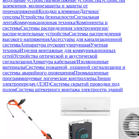
модульные устройства/монтажные устройства
Устройства
заземления, молниезащиты и защиты от
перенапряжений
Колодки клеммные
Датчики/
сенсоры
Устройства безопасности
Сигнальная
лента
Коммуникационная техника/Компоненты и
системы
Системы распределения электроэнергии/
распределительные устройства
Системы распределения
высокого напряжения
Аксессуары для канализационной
системы
Аппаратура пускорегулирующая
Учетная
техника
Изделия монтажные для коммуникационных
сетей
Устройства оптической и акустической
сигнализации
Арматура кабельная/Изоляционные
материалы
Системы пожарной, охранной сигнализации и
системы аварийного оповещения
Промышленные
программируемые логические контроллеры
Линии
электропередач (ЛЭП)
Системы скрытой проводки под
полом
Система штекерного монтажа электросети зданий