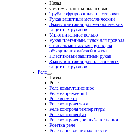
Назад
Системы защиты шланговые
Труба гофрированная пластиковая
Рукав защитный металлический
Зажим винтовой для металлических
защитных рукавов
Уплотнительное кольцо
Рукав плетенный, чулок для провода
Спираль монтажная, рукав для
объединения кабелей в жгут
Пластиковый защитный рукав
Зажим винтовой для пластиковых
защитных рукавов
Реле
Назад
Реле
Реле коммутационное
Реле напряжения 1
Реле времени
Реле контроля тока
Реле контроля температуры
Реле контроля фаз
Реле контроля уровня/заполнения
Розетка-реле
Реле направления мощности