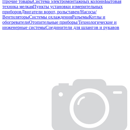
Прочие товары
Система электромонтажных колонн
Бытовая
техника мелкая
Пункты установки измерительных
приборов
Двигатели ворот, рольставен/Насосы/
Вентиляторы
Системы охлаждения
Разъемы
Котлы и
обогреватели
Отопительные приборы/Технологические и
инженерные системы
Соединители для шлангов и рукавов