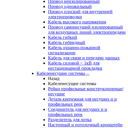
Провод неизолированный
Провод одножильный
Провод плоский для внутренней
электропроводки
Кабель высокого напряжения
Провод самонесущий изолированный
для воздушных линий электропередачи
Кабель гибкий
Кабель гибридный
Кабель охранно-пожарной
сигнализации
Кабель для связи и передачи данных
Кабель силовой < 1кВ для
нестационарной прокладки
Кабеленесущие системы
Назад
Кабеленесущие системы
Рейки профильные конструкционные/
несущие
Деталь крепежная для несущих и и
профильных реек
Соединитель для несущих и и
профильных реек
Разделитель для лотка
Настенный и потолочный кронштейн