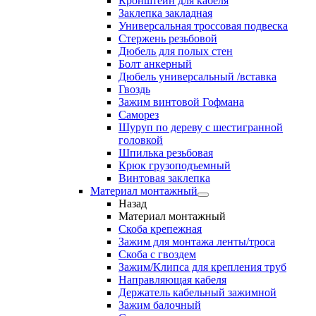
Кронштейн для кабеля
Заклепка закладная
Универсальная троссовая подвеска
Стержень резьбовой
Дюбель для полых стен
Болт анкерный
Дюбель универсальный /вставка
Гвоздь
Зажим винтовой Гофмана
Саморез
Шуруп по дереву с шестигранной
головкой
Шпилька резьбовая
Крюк грузоподъемный
Винтовая заклепка
Материал монтажный
Назад
Материал монтажный
Скоба крепежная
Зажим для монтажа ленты/троса
Скоба с гвоздем
Зажим/Клипса для крепления труб
Направляющая кабеля
Держатель кабельный зажимной
Зажим балочный