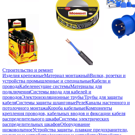
Строительство и ремонт
Изделия крепежные
Материал монтажный
Вилки, розетки и
устройства промышленные и специальные
Кабели и
провода
Кабеленесущие системы
Материалы для
подключения
Системы ввода для кабелей и
проводов
Электроизоляционные трубы/Трубы для защиты
кабеля
Системы защиты шланговые
Реле
Каналы настенного и
потолочного монтажа
Короба кабельные
Компоненты
крепления проводов, кабельных вводов и фиксации кабеля
распределительного шкафа
Системы электрических
распределительных шкафов
Оборудование
низковольтное
Устройства защиты, плавкие предохранители,