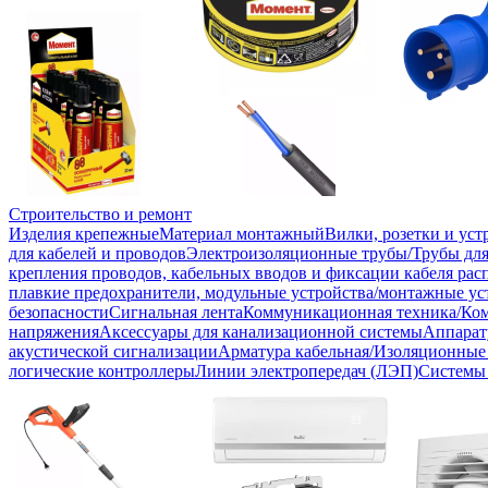
Строительство и ремонт
Изделия крепежные
Материал монтажный
Вилки, розетки и ус
для кабелей и проводов
Электроизоляционные трубы/Трубы для
крепления проводов, кабельных вводов и фиксации кабеля рас
плавкие предохранители, модульные устройства/монтажные ус
безопасности
Сигнальная лента
Коммуникационная техника/Ко
напряжения
Аксессуары для канализационной системы
Аппарат
акустической сигнализации
Арматура кабельная/Изоляционные
логические контроллеры
Линии электропередач (ЛЭП)
Системы 