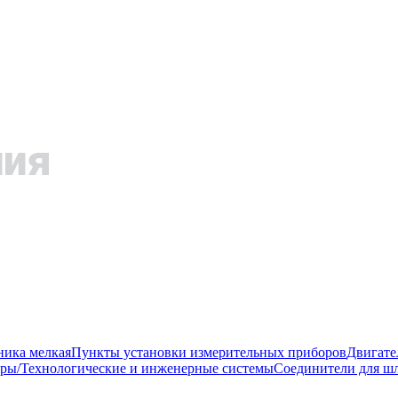
ника мелкая
Пункты установки измерительных приборов
Двигате
ры/Технологические и инженерные системы
Соединители для шл