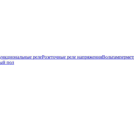
нкциональные реле
Розеточные реле напряжения
Вольтамперме
ый пол