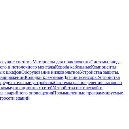
несущие системы
Материалы для подключения
Системы ввода
ого и потолочного монтажа
Короба кабельные
Компоненты
ных шкафов
Оборудование низковольтное
Устройства защиты,
ренапряжений
Колодки клеммные
Датчики/сенсоры
Устройства
пределительные устройства
Системы распределения высокого
 коммуникационных сетей
Устройства оптической и
мы аварийного оповещения
Промышленные программируемые
тросети зданий