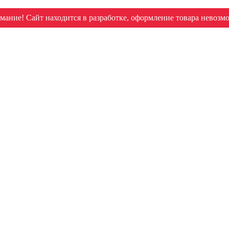
мание! Сайт находится в разработке, оформление товара невозм