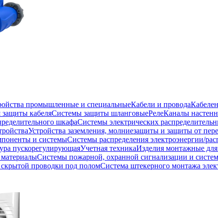
тройства промышленные и специальные
Кабели и провода
Кабеле
 защиты кабеля
Системы защиты шланговые
Реле
Каналы настенн
пределительного шкафа
Системы электрических распределитель
тройства
Устройства заземления, молниезащиты и защиты от пе
мпоненты и системы
Системы распределения электроэнергии/рас
ура пускорегулирующая
Учетная техника
Изделия монтажные для
 материалы
Системы пожарной, охранной сигнализации и систе
скрытой проводки под полом
Система штекерного монтажа элек