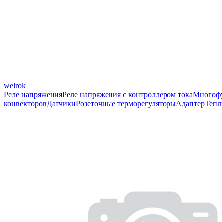
welrok
Реле напряжения
Реле напряжения с контроллером тока
Многофу
конвекторов
Датчики
Розеточные терморегуляторы
Адаптер
Тепл