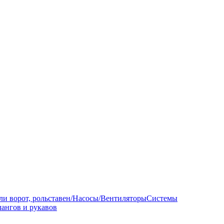
ли ворот, рольставен/Насосы/Вентиляторы
Системы
ангов и рукавов