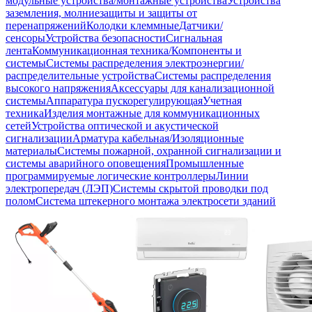
модульные устройства/монтажные устройства
Устройства
заземления, молниезащиты и защиты от
перенапряжений
Колодки клеммные
Датчики/
сенсоры
Устройства безопасности
Сигнальная
лента
Коммуникационная техника/Компоненты и
системы
Системы распределения электроэнергии/
распределительные устройства
Системы распределения
высокого напряжения
Аксессуары для канализационной
системы
Аппаратура пускорегулирующая
Учетная
техника
Изделия монтажные для коммуникационных
сетей
Устройства оптической и акустической
сигнализации
Арматура кабельная/Изоляционные
материалы
Системы пожарной, охранной сигнализации и
системы аварийного оповещения
Промышленные
программируемые логические контроллеры
Линии
электропередач (ЛЭП)
Системы скрытой проводки под
полом
Система штекерного монтажа электросети зданий