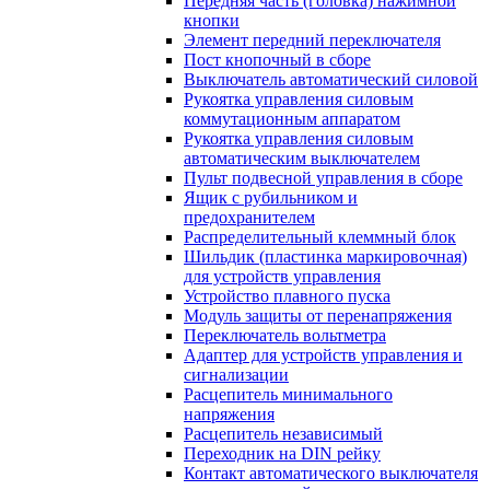
Передняя часть (головка) нажимной
кнопки
Элемент передний переключателя
Пост кнопочный в сборе
Выключатель автоматический силовой
Рукоятка управления силовым
коммутационным аппаратом
Рукоятка управления силовым
автоматическим выключателем
Пульт подвесной управления в сборе
Ящик с рубильником и
предохранителем
Распределительный клеммный блок
Шильдик (пластинка маркировочная)
для устройств управления
Устройство плавного пуска
Модуль защиты от перенапряжения
Переключатель вольтметра
Адаптер для устройств управления и
сигнализации
Расцепитель минимального
напряжения
Расцепитель независимый
Переходник на DIN рейку
Контакт автоматического выключателя