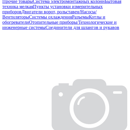
Прочие товары
Система электромонтажных колонн
Бытовая
техника мелкая
Пункты установки измерительных
приборов
Двигатели ворот, рольставен/Насосы/
Вентиляторы
Системы охлаждения
Разъемы
Котлы и
обогреватели
Отопительные приборы/Технологические и
инженерные системы
Соединители для шлангов и рукавов