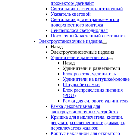
прожектор/ даунлайт
Светильник настенно-потолочный
Указатель световой
Светильник для встраиваемого и
поверхностного монтажа
Лента/полоса светодиодная
Потолочный/настенный светильник
Электроустановочные изделия
Назад
Электроустановочные изделия
Удлинители и разветвители
Назад
Удлинители и разветвители
Блок розеток, удлинитель
Удлинители на катушке/колодке
Шнуры без рамки
Блок распределения питания
(PDU)
Рамка для силового удлинителя
Рамка декоративная для
электроустановочных устройств
Крышка для выключателя, кнопки,
регулятора освещенности, диммера,
переключателя жалюзи
Корпус накладной для открытого