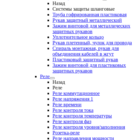
Назад
Системы защиты шланговые
Труба гофрированная пластиковая
Рукав защитный металлический
Зажим винтовой для металлических
защитных рукавов
Уплотнительное кольцо
Рукав плетенный, чулок для провода
Спираль монтажная, рукав для
объединения кабелей в жгут
Пластиковый защитный рукав
Зажим винтовой для пластиковых
защитных рукавов
Реле
Назад
Реле
Реле коммутационное
Реле напряжения 1
Реле времени
Реле контроля тока
Реле контроля температуры
Реле контроля фаз
Реле контроля уровня/заполнения
Розетка-реле
Реле направления мощности