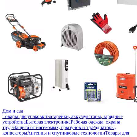
Дом и сад
Товары для упаковки
Батарейки, аккумуляторы, зарядные
устройства
Бытовая электроника
Рабочая одежда, охрана
труда
Защита от насекомых, грызунов и тд.
Радиаторы,
конвекторы
Антенны и спутниковые технологии
Товары для