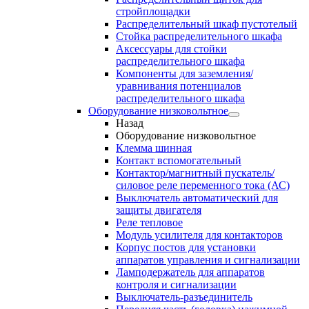
стройплощадки
Распределительный шкаф пустотелый
Стойка распределительного шкафа
Аксессуары для стойки
распределительного шкафа
Компоненты для заземления/
уравнивания потенциалов
распределительного шкафа
Оборудование низковольтное
Назад
Оборудование низковольтное
Клемма шинная
Контакт вспомогательный
Контактор/магнитный пускатель/
силовое реле переменного тока (АС)
Выключатель автоматический для
защиты двигателя
Реле тепловое
Модуль усилителя для контакторов
Корпус постов для установки
аппаратов управления и сигнализации
Ламподержатель для аппаратов
контроля и сигнализации
Выключатель-разъединитель