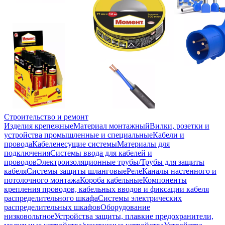
Строительство и ремонт
Изделия крепежные
Материал монтажный
Вилки, розетки и
устройства промышленные и специальные
Кабели и
провода
Кабеленесущие системы
Материалы для
подключения
Системы ввода для кабелей и
проводов
Электроизоляционные трубы/Трубы для защиты
кабеля
Системы защиты шланговые
Реле
Каналы настенного и
потолочного монтажа
Короба кабельные
Компоненты
крепления проводов, кабельных вводов и фиксации кабеля
распределительного шкафа
Системы электрических
распределительных шкафов
Оборудование
низковольтное
Устройства защиты, плавкие предохранители,