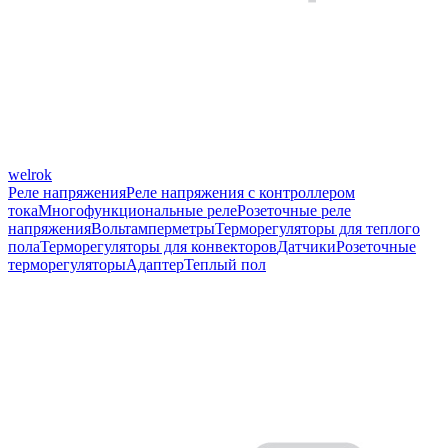
welrok
Реле напряжения
Реле напряжения с контроллером
тока
Многофункциональные реле
Розеточные реле
напряжения
Вольтамперметры
Терморегуляторы для теплого
пола
Терморегуляторы для конвекторов
Датчики
Розеточные
терморегуляторы
Адаптер
Теплый пол