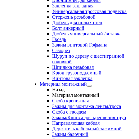
Кронштейн для кабеля
Заклепка закладная
Универсальная троссовая подвеска
Стержень резьбовой
Дюбель для полых стен
Болт анкерный
Дюбель универсальный /вставка
Гвоздь
Зажим винтовой Гофмана
Саморез
Шуруп по дереву с шестигранной
головкой
Шпилька резьбовая
Крюк грузоподъемный
Винтовая заклепка
Материал монтажный
Назад
Материал монтажный
Скоба крепежная
Зажим для монтажа ленты/троса
Скоба с гвоздем
Зажим/Клипса для крепления труб
Направляющая кабеля
Держатель кабельный зажимной
Зажим балочный