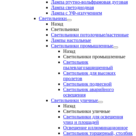
Лампа ртутно-вольфрамовая дуговая
Лампа светодиодная
Лампа с УФ-излучением
Светильники
Назад
Светильники
Светильники потолочные/настенные
Лампы настольные
Светильники промышленные
Назад
Светильники промышленные
Светильник
пылевлагозащищенный
Светильник для высоких
пролетов
Светильник подвесной
Светильник аварийного
освещения
Светильники уличные
Назад
Светильники уличные
Светильники для освещения
улиц и площадей
Освещение иллюминационное
Светильник торшерный, столбик