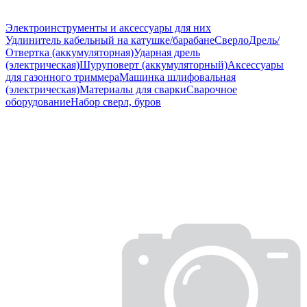
Электроинструменты и аксессуары для них
Удлинитель кабельный на катушке/барабане
Сверло
Дрель/
Отвертка (аккумуляторная)
Ударная дрель
(электрическая)
Шуруповерт (аккумуляторный)
Аксессуары
для газонного триммера
Машинка шлифовальная
(электрическая)
Материалы для сварки
Сварочное
оборудование
Набор сверл, буров