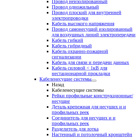
Провод неизолированный
Провод одножильный
Провод плоский для внутренней
электропроводки
Кабель высокого напряжения
Провод самонесущий изолированный
для воздушных линий электропередачи
Кабель гибкий
Кабель гибридный
Кабель охранно-пожарной
сигнализации
Кабель для связи и передачи данных
Кабель силовой < 1кВ для
нестационарной прокладки
Кабеленесущие системы
Назад
Кабеленесущие системы
Рейки профильные конструкционные/
несущие
Деталь крепежная для несущих и и
профильных реек
Соединитель для несущих и и
профильных реек
Разделитель для лотка
Настенный и потолочный кронштейн