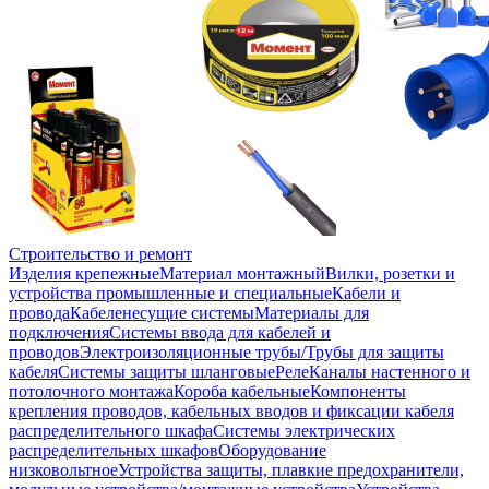
Строительство и ремонт
Изделия крепежные
Материал монтажный
Вилки, розетки и
устройства промышленные и специальные
Кабели и
провода
Кабеленесущие системы
Материалы для
подключения
Системы ввода для кабелей и
проводов
Электроизоляционные трубы/Трубы для защиты
кабеля
Системы защиты шланговые
Реле
Каналы настенного и
потолочного монтажа
Короба кабельные
Компоненты
крепления проводов, кабельных вводов и фиксации кабеля
распределительного шкафа
Системы электрических
распределительных шкафов
Оборудование
низковольтное
Устройства защиты, плавкие предохранители,