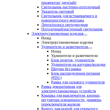
прожектор/ даунлайт
Светильник настенно-потолочный
Указатель световой
Светильник для встраиваемого и
поверхностного монтажа
Лента/полоса светодиодная
Потолочный/настенный светильник
Электроустановочные изделия
Назад
Электроустановочные изделия
Удлинители и разветвители
Назад
Удлинители и разветвители
Блок розеток, удлинитель
Удлинители на катушке/колодке
Шнуры без рамки
Блок распределения питания
(PDU)
Рамка для силового удлинителя
Рамка декоративная для
электроустановочных устройств
Крышка для выключателя, кнопки,
регулятора освещенности, диммера,
переключателя жалюзи
Корпус накладной для открытого