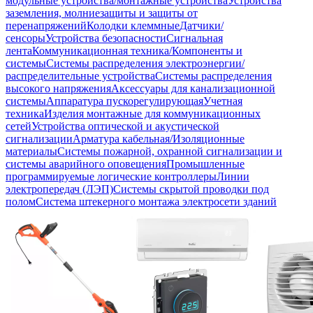
модульные устройства/монтажные устройства
Устройства
заземления, молниезащиты и защиты от
перенапряжений
Колодки клеммные
Датчики/
сенсоры
Устройства безопасности
Сигнальная
лента
Коммуникационная техника/Компоненты и
системы
Системы распределения электроэнергии/
распределительные устройства
Системы распределения
высокого напряжения
Аксессуары для канализационной
системы
Аппаратура пускорегулирующая
Учетная
техника
Изделия монтажные для коммуникационных
сетей
Устройства оптической и акустической
сигнализации
Арматура кабельная/Изоляционные
материалы
Системы пожарной, охранной сигнализации и
системы аварийного оповещения
Промышленные
программируемые логические контроллеры
Линии
электропередач (ЛЭП)
Системы скрытой проводки под
полом
Система штекерного монтажа электросети зданий