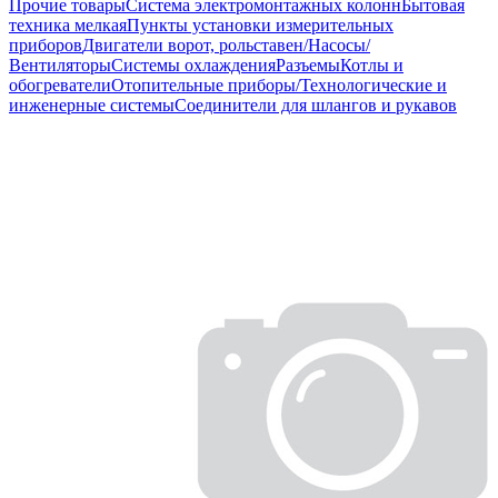
Прочие товары
Система электромонтажных колонн
Бытовая
техника мелкая
Пункты установки измерительных
приборов
Двигатели ворот, рольставен/Насосы/
Вентиляторы
Системы охлаждения
Разъемы
Котлы и
обогреватели
Отопительные приборы/Технологические и
инженерные системы
Соединители для шлангов и рукавов