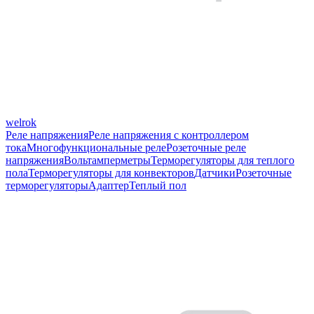
welrok
Реле напряжения
Реле напряжения с контроллером
тока
Многофункциональные реле
Розеточные реле
напряжения
Вольтамперметры
Терморегуляторы для теплого
пола
Терморегуляторы для конвекторов
Датчики
Розеточные
терморегуляторы
Адаптер
Теплый пол