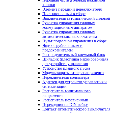
Передняя часть (головка) нажимной
кнопки
Элемент передний переключателя
Пост кнопочный в сборе
Выключатель автоматический силовой
Рукоятка управления силовым
коммутационным аппаратом
Рукоятка управления силовым
автоматическим выключателем
Пульт подвесной управления в сборе
Ящик с рубильником и
предохранителем
Распределительный клеммный блок
Шильдик (пластинка маркировочная)
для устройств управления
Устройство плавного пуска
Модуль защиты от перенапряжения
Переключатель вольтметра
Адаптер для устройств управления и
сигнализации
Расцепитель минимального
напряжения
Расцепитель независимый
Переходник на DIN рейку
Контакт автоматического выключателя