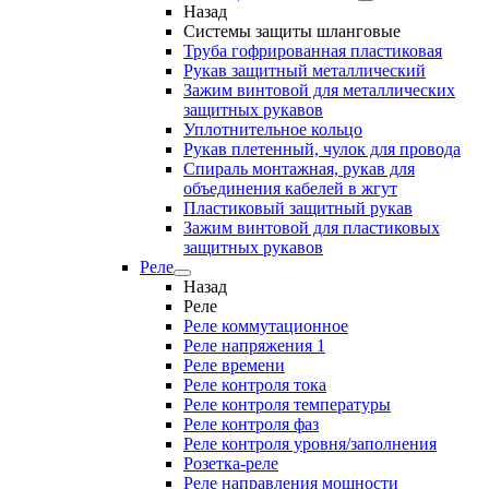
Назад
Системы защиты шланговые
Труба гофрированная пластиковая
Рукав защитный металлический
Зажим винтовой для металлических
защитных рукавов
Уплотнительное кольцо
Рукав плетенный, чулок для провода
Спираль монтажная, рукав для
объединения кабелей в жгут
Пластиковый защитный рукав
Зажим винтовой для пластиковых
защитных рукавов
Реле
Назад
Реле
Реле коммутационное
Реле напряжения 1
Реле времени
Реле контроля тока
Реле контроля температуры
Реле контроля фаз
Реле контроля уровня/заполнения
Розетка-реле
Реле направления мощности