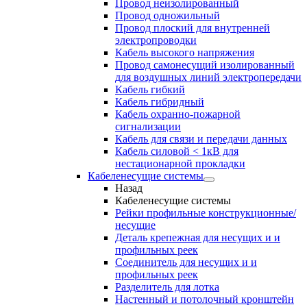
Провод неизолированный
Провод одножильный
Провод плоский для внутренней
электропроводки
Кабель высокого напряжения
Провод самонесущий изолированный
для воздушных линий электропередачи
Кабель гибкий
Кабель гибридный
Кабель охранно-пожарной
сигнализации
Кабель для связи и передачи данных
Кабель силовой < 1кВ для
нестационарной прокладки
Кабеленесущие системы
Назад
Кабеленесущие системы
Рейки профильные конструкционные/
несущие
Деталь крепежная для несущих и и
профильных реек
Соединитель для несущих и и
профильных реек
Разделитель для лотка
Настенный и потолочный кронштейн