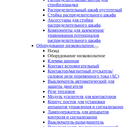
стройплощадки
Распределительный шкаф пустотелый
Стойка распределительного шкафа
Аксессуары для стойки
распределительного шкафа
Компоненты для заземления/
уравнивания потенциалов
распределительного шкафа
Оборудование низковольтное
Назад
Оборудование низковольтное
Клемма шинная
Контакт вспомогательный
Контактор/магнитный пускатель/
силовое реле переменного тока (АС)
Выключатель автоматический для
защиты двигателя
Реле тепловое
Модуль усилителя для контакторов
Корпус постов для установки
аппаратов управления и сигнализации
Ламподержатель для аппаратов
контроля и сигнализации
Выключатель-разъединитель