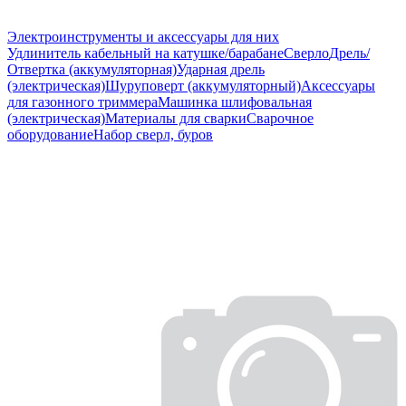
Электроинструменты и аксессуары для них
Удлинитель кабельный на катушке/барабане
Сверло
Дрель/
Отвертка (аккумуляторная)
Ударная дрель
(электрическая)
Шуруповерт (аккумуляторный)
Аксессуары
для газонного триммера
Машинка шлифовальная
(электрическая)
Материалы для сварки
Сварочное
оборудование
Набор сверл, буров