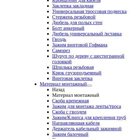
Кронштейн для кабеля
Заклепка закладная
Универсальная троссовая подвеска
Стержень резьбовой
Дюбель для полых стен
Болт анкерный
Дюбель универсальный /вставка
Гвоздь
Зажим винтовой Гофмана
Саморез
Шуруп по дереву с шестигранной
головкой
Шпилька резьбовая
Крюк грузоподъемный
Винтовая заклепка
Материал монтажный
Назад
Материал монтажный
Скоба крепежная
Зажим для монтажа ленты/троса
Скоба с гвоздем
Зажим/Клипса для крепления труб
Направляющая кабеля
Держатель кабельный зажимной
Зажим балочный