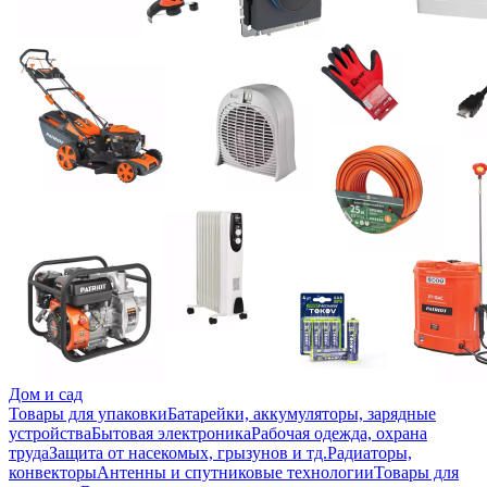
Дом и сад
Товары для упаковки
Батарейки, аккумуляторы, зарядные
устройства
Бытовая электроника
Рабочая одежда, охрана
труда
Защита от насекомых, грызунов и тд.
Радиаторы,
конвекторы
Антенны и спутниковые технологии
Товары для