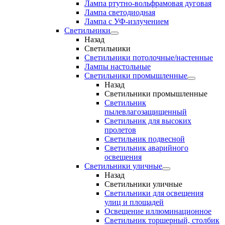
Лампа ртутно-вольфрамовая дуговая
Лампа светодиодная
Лампа с УФ-излучением
Светильники
Назад
Светильники
Светильники потолочные/настенные
Лампы настольные
Светильники промышленные
Назад
Светильники промышленные
Светильник
пылевлагозащищенный
Светильник для высоких
пролетов
Светильник подвесной
Светильник аварийного
освещения
Светильники уличные
Назад
Светильники уличные
Светильники для освещения
улиц и площадей
Освещение иллюминационное
Светильник торшерный, столбик