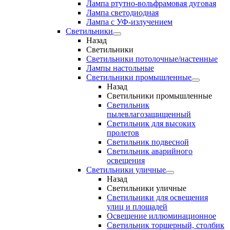
Лампа ртутно-вольфрамовая дуговая
Лампа светодиодная
Лампа с УФ-излучением
Светильники
Назад
Светильники
Светильники потолочные/настенные
Лампы настольные
Светильники промышленные
Назад
Светильники промышленные
Светильник
пылевлагозащищенный
Светильник для высоких
пролетов
Светильник подвесной
Светильник аварийного
освещения
Светильники уличные
Назад
Светильники уличные
Светильники для освещения
улиц и площадей
Освещение иллюминационное
Светильник торшерный, столбик