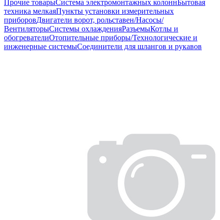
Прочие товары
Система электромонтажных колонн
Бытовая
техника мелкая
Пункты установки измерительных
приборов
Двигатели ворот, рольставен/Насосы/
Вентиляторы
Системы охлаждения
Разъемы
Котлы и
обогреватели
Отопительные приборы/Технологические и
инженерные системы
Соединители для шлангов и рукавов