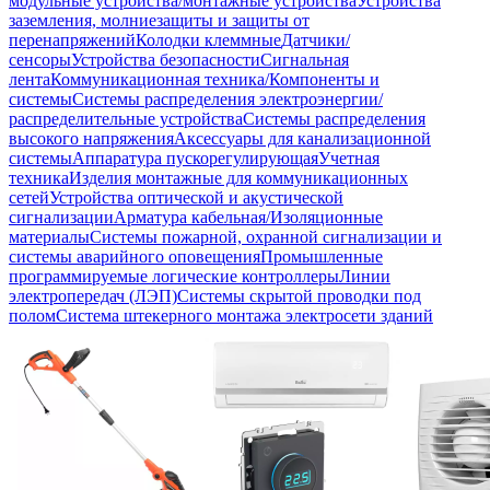
модульные устройства/монтажные устройства
Устройства
заземления, молниезащиты и защиты от
перенапряжений
Колодки клеммные
Датчики/
сенсоры
Устройства безопасности
Сигнальная
лента
Коммуникационная техника/Компоненты и
системы
Системы распределения электроэнергии/
распределительные устройства
Системы распределения
высокого напряжения
Аксессуары для канализационной
системы
Аппаратура пускорегулирующая
Учетная
техника
Изделия монтажные для коммуникационных
сетей
Устройства оптической и акустической
сигнализации
Арматура кабельная/Изоляционные
материалы
Системы пожарной, охранной сигнализации и
системы аварийного оповещения
Промышленные
программируемые логические контроллеры
Линии
электропередач (ЛЭП)
Системы скрытой проводки под
полом
Система штекерного монтажа электросети зданий