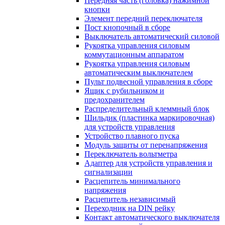
Передняя часть (головка) нажимной
кнопки
Элемент передний переключателя
Пост кнопочный в сборе
Выключатель автоматический силовой
Рукоятка управления силовым
коммутационным аппаратом
Рукоятка управления силовым
автоматическим выключателем
Пульт подвесной управления в сборе
Ящик с рубильником и
предохранителем
Распределительный клеммный блок
Шильдик (пластинка маркировочная)
для устройств управления
Устройство плавного пуска
Модуль защиты от перенапряжения
Переключатель вольтметра
Адаптер для устройств управления и
сигнализации
Расцепитель минимального
напряжения
Расцепитель независимый
Переходник на DIN рейку
Контакт автоматического выключателя