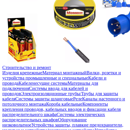
Строительство и ремонт
Изделия крепежные
Материал монтажный
Вилки, розетки и
устройства промышленные и специальные
Кабели и
провода
Кабеленесущие системы
Материалы для
подключения
Системы ввода для кабелей и
проводов
Электроизоляционные трубы/Трубы для защиты
кабеля
Системы защиты шланговые
Реле
Каналы настенного и
потолочного монтажа
Короба кабельные
Компоненты
крепления проводов, кабельных вводов и фиксации кабеля
распределительного шкафа
Системы электрических
распределительных шкафов
Оборудование
низковольтное
Устройства защиты, плавкие предохранители,