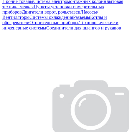
Прочие товары
Система электромонтажных колонн
Бытовая
техника мелкая
Пункты установки измерительных
приборов
Двигатели ворот, рольставен/Насосы/
Вентиляторы
Системы охлаждения
Разъемы
Котлы и
обогреватели
Отопительные приборы/Технологические и
инженерные системы
Соединители для шлангов и рукавов