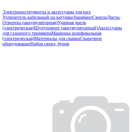
Электроинструменты и аксессуары для них
Удлинитель кабельный на катушке/барабане
Сверло
Дрель/
Отвертка (аккумуляторная)
Ударная дрель
(электрическая)
Шуруповерт (аккумуляторный)
Аксессуары
для газонного триммера
Машинка шлифовальная
(электрическая)
Материалы для сварки
Сварочное
оборудование
Набор сверл, буров