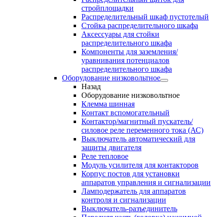
стройплощадки
Распределительный шкаф пустотелый
Стойка распределительного шкафа
Аксессуары для стойки
распределительного шкафа
Компоненты для заземления/
уравнивания потенциалов
распределительного шкафа
Оборудование низковольтное
Назад
Оборудование низковольтное
Клемма шинная
Контакт вспомогательный
Контактор/магнитный пускатель/
силовое реле переменного тока (АС)
Выключатель автоматический для
защиты двигателя
Реле тепловое
Модуль усилителя для контакторов
Корпус постов для установки
аппаратов управления и сигнализации
Ламподержатель для аппаратов
контроля и сигнализации
Выключатель-разъединитель