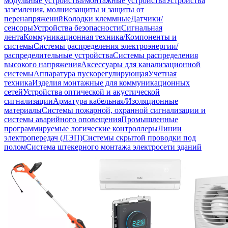
модульные устройства/монтажные устройства
Устройства
заземления, молниезащиты и защиты от
перенапряжений
Колодки клеммные
Датчики/
сенсоры
Устройства безопасности
Сигнальная
лента
Коммуникационная техника/Компоненты и
системы
Системы распределения электроэнергии/
распределительные устройства
Системы распределения
высокого напряжения
Аксессуары для канализационной
системы
Аппаратура пускорегулирующая
Учетная
техника
Изделия монтажные для коммуникационных
сетей
Устройства оптической и акустической
сигнализации
Арматура кабельная/Изоляционные
материалы
Системы пожарной, охранной сигнализации и
системы аварийного оповещения
Промышленные
программируемые логические контроллеры
Линии
электропередач (ЛЭП)
Системы скрытой проводки под
полом
Система штекерного монтажа электросети зданий