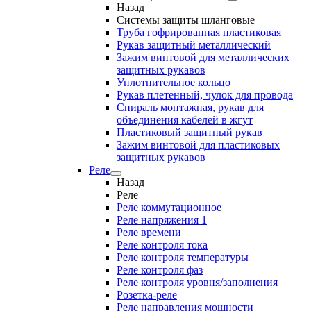
Назад
Системы защиты шланговые
Труба гофрированная пластиковая
Рукав защитный металлический
Зажим винтовой для металлических
защитных рукавов
Уплотнительное кольцо
Рукав плетенный, чулок для провода
Спираль монтажная, рукав для
объединения кабелей в жгут
Пластиковый защитный рукав
Зажим винтовой для пластиковых
защитных рукавов
Реле
Назад
Реле
Реле коммутационное
Реле напряжения 1
Реле времени
Реле контроля тока
Реле контроля температуры
Реле контроля фаз
Реле контроля уровня/заполнения
Розетка-реле
Реле направления мощности