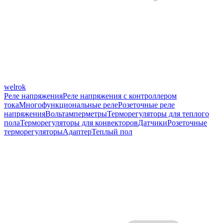
welrok
Реле напряжения
Реле напряжения с контроллером
тока
Многофункциональные реле
Розеточные реле
напряжения
Вольтамперметры
Терморегуляторы для теплого
пола
Терморегуляторы для конвекторов
Датчики
Розеточные
терморегуляторы
Адаптер
Теплый пол