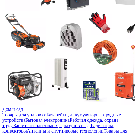
Дом и сад
Товары для упаковки
Батарейки, аккумуляторы, зарядные
устройства
Бытовая электроника
Рабочая одежда, охрана
труда
Защита от насекомых, грызунов и тд.
Радиаторы,
конвекторы
Антенны и спутниковые технологии
Товары для