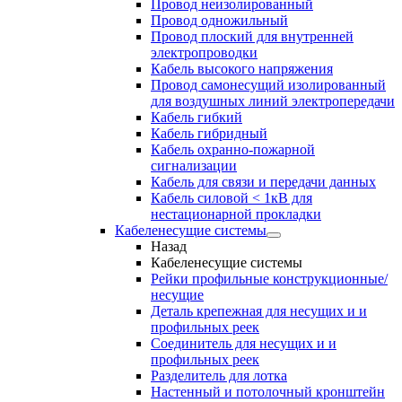
Провод неизолированный
Провод одножильный
Провод плоский для внутренней
электропроводки
Кабель высокого напряжения
Провод самонесущий изолированный
для воздушных линий электропередачи
Кабель гибкий
Кабель гибридный
Кабель охранно-пожарной
сигнализации
Кабель для связи и передачи данных
Кабель силовой < 1кВ для
нестационарной прокладки
Кабеленесущие системы
Назад
Кабеленесущие системы
Рейки профильные конструкционные/
несущие
Деталь крепежная для несущих и и
профильных реек
Соединитель для несущих и и
профильных реек
Разделитель для лотка
Настенный и потолочный кронштейн