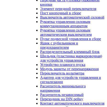
Передняя часть (головка) нажимной
кнопки
Элемент передний переключателя
Пост кнопочный в сборе
Выключатель автоматический силовой
Рукоятка управления силовым
коммутационным аппаратом
Рукоятка управления силовым
автоматическим выключателем
Пульт подвесной управления в сборе
Ящик с рубильником и
предохранителем
Распределительный клеммный блок
Шильдик (пластинка маркировочная)
для устройств управления
Устройство плавного пуска
Модуль защиты от перенапряжения
Переключатель вольтметра
Адаптер для устройств управления и
сигнализации
Расцепитель минимального
напряжения
Расцепитель независимый
Переходник на DIN рейку
Контакт автоматического выключателя