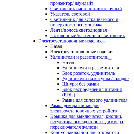
прожектор/ даунлайт
Светильник настенно-потолочный
Указатель световой
Светильник для встраиваемого и
поверхностного монтажа
Лента/полоса светодиодная
Потолочный/настенный светильник
Электроустановочные изделия
Назад
Электроустановочные изделия
Удлинители и разветвители
Назад
Удлинители и разветвители
Блок розеток, удлинитель
Удлинители на катушке/колодке
Шнуры без рамки
Блок распределения питания
(PDU)
Рамка для силового удлинителя
Рамка декоративная для
электроустановочных устройств
Крышка для выключателя, кнопки,
регулятора освещенности, диммера,
переключателя жалюзи
Корпус накладной для открытого