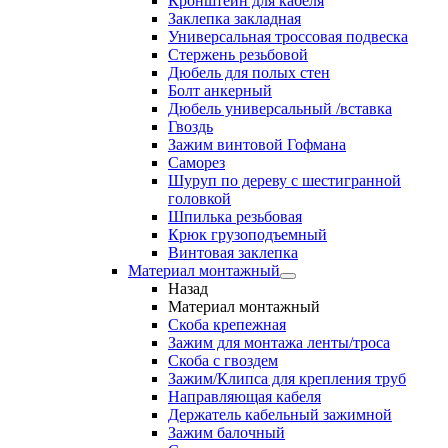
Кронштейн для кабеля
Заклепка закладная
Универсальная троссовая подвеска
Стержень резьбовой
Дюбель для полых стен
Болт анкерный
Дюбель универсальный /вставка
Гвоздь
Зажим винтовой Гофмана
Саморез
Шуруп по дереву с шестигранной
головкой
Шпилька резьбовая
Крюк грузоподъемный
Винтовая заклепка
Материал монтажный
Назад
Материал монтажный
Скоба крепежная
Зажим для монтажа ленты/троса
Скоба с гвоздем
Зажим/Клипса для крепления труб
Направляющая кабеля
Держатель кабельный зажимной
Зажим балочный