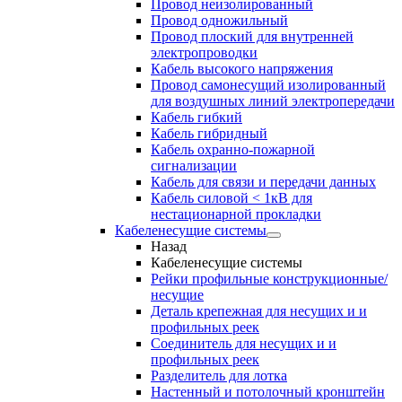
Провод неизолированный
Провод одножильный
Провод плоский для внутренней
электропроводки
Кабель высокого напряжения
Провод самонесущий изолированный
для воздушных линий электропередачи
Кабель гибкий
Кабель гибридный
Кабель охранно-пожарной
сигнализации
Кабель для связи и передачи данных
Кабель силовой < 1кВ для
нестационарной прокладки
Кабеленесущие системы
Назад
Кабеленесущие системы
Рейки профильные конструкционные/
несущие
Деталь крепежная для несущих и и
профильных реек
Соединитель для несущих и и
профильных реек
Разделитель для лотка
Настенный и потолочный кронштейн