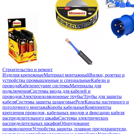
Строительство и ремонт
Изделия крепежные
Материал монтажный
Вилки, розетки и
устройства промышленные и специальные
Кабели и
провода
Кабеленесущие системы
Материалы для
подключения
Системы ввода для кабелей и
проводов
Электроизоляционные трубы/Трубы для защиты
кабеля
Системы защиты шланговые
Реле
Каналы настенного и
потолочного монтажа
Короба кабельные
Компоненты
крепления проводов, кабельных вводов и фиксации кабеля
распределительного шкафа
Системы электрических
распределительных шкафов
Оборудование
низковольтное
Устройства защиты, плавкие предохранители,