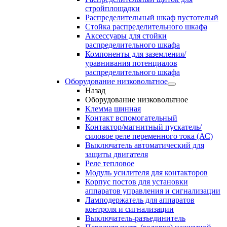
стройплощадки
Распределительный шкаф пустотелый
Стойка распределительного шкафа
Аксессуары для стойки
распределительного шкафа
Компоненты для заземления/
уравнивания потенциалов
распределительного шкафа
Оборудование низковольтное
Назад
Оборудование низковольтное
Клемма шинная
Контакт вспомогательный
Контактор/магнитный пускатель/
силовое реле переменного тока (АС)
Выключатель автоматический для
защиты двигателя
Реле тепловое
Модуль усилителя для контакторов
Корпус постов для установки
аппаратов управления и сигнализации
Ламподержатель для аппаратов
контроля и сигнализации
Выключатель-разъединитель