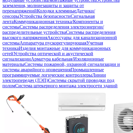
модульные устройства/монтажные устройства
Устройства
заземления, молниезащиты и защиты от
перенапряжений
Колодки клеммные
Датчики/
сенсоры
Устройства безопасности
Сигнальная
лента
Коммуникационная техника/Компоненты и
системы
Системы распределения электроэнергии/
распределительные устройства
Системы распределения
высокого напряжения
Аксессуары для канализационной
системы
Аппаратура пускорегулирующая
Учетная
техника
Изделия монтажные для коммуникационных
сетей
Устройства оптической и акустической
сигнализации
Арматура кабельная/Изоляционные
материалы
Системы пожарной, охранной сигнализации и
системы аварийного оповещения
Промышленные
программируемые логические контроллеры
Линии
электропередач (ЛЭП)
Системы скрытой проводки под
полом
Система штекерного монтажа электросети зданий