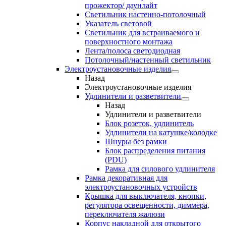
прожектор/ даунлайт
Светильник настенно-потолочный
Указатель световой
Светильник для встраиваемого и
поверхностного монтажа
Лента/полоса светодиодная
Потолочный/настенный светильник
Электроустановочные изделия
Назад
Электроустановочные изделия
Удлинители и разветвители
Назад
Удлинители и разветвители
Блок розеток, удлинитель
Удлинители на катушке/колодке
Шнуры без рамки
Блок распределения питания
(PDU)
Рамка для силового удлинителя
Рамка декоративная для
электроустановочных устройств
Крышка для выключателя, кнопки,
регулятора освещенности, диммера,
переключателя жалюзи
Корпус накладной для открытого