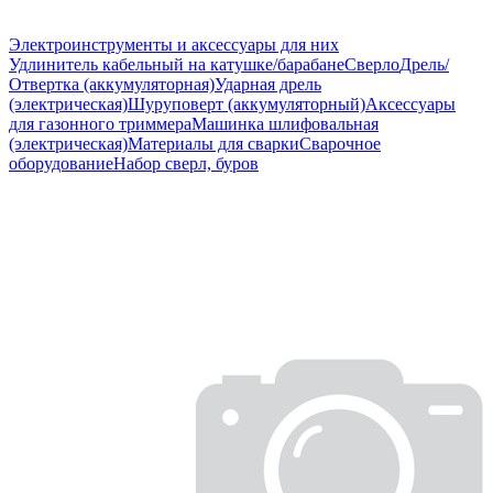
Электроинструменты и аксессуары для них
Удлинитель кабельный на катушке/барабане
Сверло
Дрель/
Отвертка (аккумуляторная)
Ударная дрель
(электрическая)
Шуруповерт (аккумуляторный)
Аксессуары
для газонного триммера
Машинка шлифовальная
(электрическая)
Материалы для сварки
Сварочное
оборудование
Набор сверл, буров