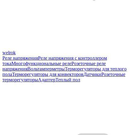
welrok
Реле напряжения
Реле напряжения с контроллером
тока
Многофункциональные реле
Розеточные реле
напряжения
Вольтамперметры
Терморегуляторы для теплого
пола
Терморегуляторы для конвекторов
Датчики
Розеточные
терморегуляторы
Адаптер
Теплый пол