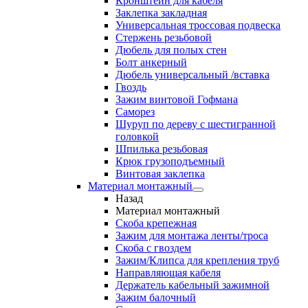
Кронштейн для кабеля
Заклепка закладная
Универсальная троссовая подвеска
Стержень резьбовой
Дюбель для полых стен
Болт анкерный
Дюбель универсальный /вставка
Гвоздь
Зажим винтовой Гофмана
Саморез
Шуруп по дереву с шестигранной
головкой
Шпилька резьбовая
Крюк грузоподъемный
Винтовая заклепка
Материал монтажный
Назад
Материал монтажный
Скоба крепежная
Зажим для монтажа ленты/троса
Скоба с гвоздем
Зажим/Клипса для крепления труб
Направляющая кабеля
Держатель кабельный зажимной
Зажим балочный