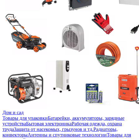
Дом и сад
Товары для упаковки
Батарейки, аккумуляторы, зарядные
устройства
Бытовая электроника
Рабочая одежда, охрана
труда
Защита от насекомых, грызунов и тд.
Радиаторы,
конвекторы
Антенны и спутниковые технологии
Товары для