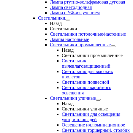
Лампа ртутно-вольфрамовая дуговая
Лампа светодиодная
Лампа с УФ-излучением
Светильники
Назад
Светильники
Светильники потолочные/настенные
Лампы настольные
Светильники промышленные
Назад
Светильники промышленные
Светильник
пылевлагозащищенный
Светильник для высоких
пролетов
Светильник подвесной
Светильник аварийного
освещения
Светильники уличные
Назад
Светильники уличные
Светильники для освещения
улиц и площадей
Освещение иллюминационное
Светильник торшерный, столбик