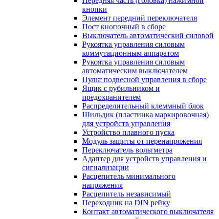
Передняя часть (головка) нажимной
кнопки
Элемент передний переключателя
Пост кнопочный в сборе
Выключатель автоматический силовой
Рукоятка управления силовым
коммутационным аппаратом
Рукоятка управления силовым
автоматическим выключателем
Пульт подвесной управления в сборе
Ящик с рубильником и
предохранителем
Распределительный клеммный блок
Шильдик (пластинка маркировочная)
для устройств управления
Устройство плавного пуска
Модуль защиты от перенапряжения
Переключатель вольтметра
Адаптер для устройств управления и
сигнализации
Расцепитель минимального
напряжения
Расцепитель независимый
Переходник на DIN рейку
Контакт автоматического выключателя