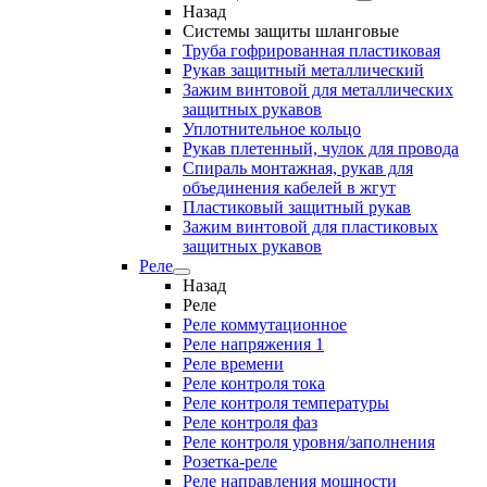
Назад
Системы защиты шланговые
Труба гофрированная пластиковая
Рукав защитный металлический
Зажим винтовой для металлических
защитных рукавов
Уплотнительное кольцо
Рукав плетенный, чулок для провода
Спираль монтажная, рукав для
объединения кабелей в жгут
Пластиковый защитный рукав
Зажим винтовой для пластиковых
защитных рукавов
Реле
Назад
Реле
Реле коммутационное
Реле напряжения 1
Реле времени
Реле контроля тока
Реле контроля температуры
Реле контроля фаз
Реле контроля уровня/заполнения
Розетка-реле
Реле направления мощности