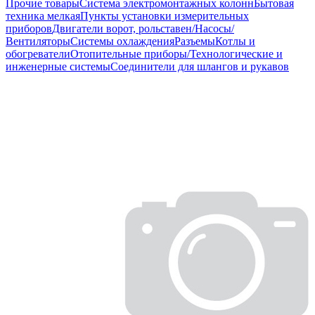
Прочие товары
Система электромонтажных колонн
Бытовая
техника мелкая
Пункты установки измерительных
приборов
Двигатели ворот, рольставен/Насосы/
Вентиляторы
Системы охлаждения
Разъемы
Котлы и
обогреватели
Отопительные приборы/Технологические и
инженерные системы
Соединители для шлангов и рукавов